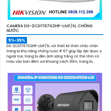
CAMERA DS-2CD1T67G2HP-LIUF/SL CHỐNG
NƯỚC
5%-35%
DS-2CD1T67G2HP-LIUF/SL với thiết kế thân chắc chắn
trang bị khả năng chống nước IP 67 giúp lắp đặt được ở
ngoài trời, trang bị đèn ánh sáng trắng có thể nhìn có
màu vào ban đêm với khoảng cách 30m, trang bị
micro và loa giúp đàm thoại 2 chiều ấn tượng