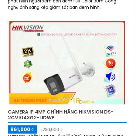
phát hiện người xem ban đêm Full Color 30m Công
nghệ ánh sáng kép giám sát ban đêm hình...
CAMERA IP 4MP CHÍNH HÃNG HIKVISION DS-
2CV1043G2-LIDWF
861,000 ₫
1,230,000 ₫