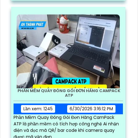
PHẦN MỀM QUAY ĐÓNG GÓI ĐƠN HÀNG CAMPACK
ATP
Lần xem: 1245
6/30/2026 3:16:12 PM
Phần Mềm Quay Đóng Gói Đơn Hàng CamPack
ATP là phần mềm có tích hợp công nghệ Ai nhận
diện và dọc mã QR/ bar code khi camera quay
được mã vận đơn