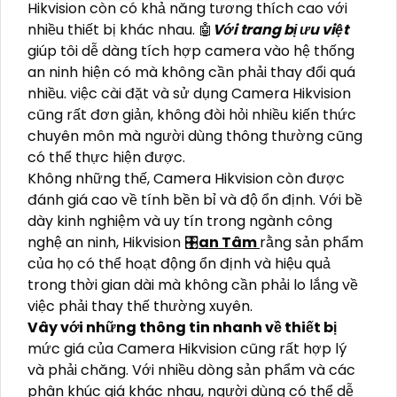
Hikvision còn có khả năng tương thích cao với
nhiều thiết bị khác nhau. 🤖️
Với trang bị ưu việt
giúp tôi dễ dàng tích hợp camera vào hệ thống
an ninh hiện có mà không cần phải thay đổi quá
nhiều. việc cài đặt và sử dụng Camera Hikvision
cũng rất đơn giản, không đòi hỏi nhiều kiến thức
chuyên môn mà người dùng thông thường cũng
có thể thực hiện được.
Không những thế, Camera Hikvision còn được
đánh giá cao về tính bền bỉ và độ ổn định. Với bề
dày kinh nghiệm và uy tín trong ngành công
nghệ an ninh, Hikvision 🎛
an Tâm
rằng sản phẩm
của họ có thể hoạt động ổn định và hiệu quả
trong thời gian dài mà không cần phải lo lắng về
việc phải thay thế thường xuyên.
Vây với những thông tin nhanh về thiết bị
mức giá của Camera Hikvision cũng rất hợp lý
và phải chăng. Với nhiều dòng sản phẩm và các
phân khúc giá khác nhau, người dùng có thể dễ