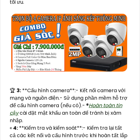
tối ưu.
️🏆
3:
**Cấu hình camera**:- Kết nối camera với
mạng và nguồn điện.- Sử dụng phần mềm hỗ trợ
để cấu hình camera (nếu có).- ®️
Hoàn toàn tin
cậy
cài đặt mật khẩu an toàn để tránh bị xâm
nhập.
«
4:
**Kiểm tra và kiểm soát**:- Kiểm tra lại tất
cả các kết nối và cấu hình trước khi hoàn tất lắp