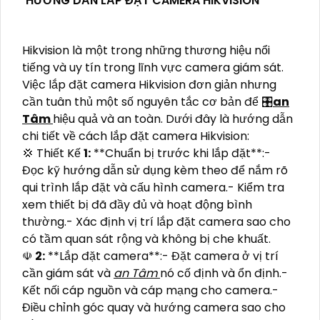
HƯỚNG DẪN LẮP ĐẶT CAMERA HIKVISION
Hikvision là một trong những thương hiệu nổi
tiếng và uy tín trong lĩnh vực camera giám sát.
Việc lắp đặt camera Hikvision đơn giản nhưng
cần tuân thủ một số nguyên tắc cơ bản để 🎛
an
Tâm
hiệu quả và an toàn. Dưới đây là hướng dẫn
chi tiết về cách lắp đặt camera Hikvision:
💢 Thiết Kế
1:
**Chuẩn bị trước khi lắp đặt**:-
Đọc kỹ hướng dẫn sử dụng kèm theo để nắm rõ
qui trình lắp đặt và cấu hình camera.- Kiểm tra
xem thiết bị đã đầy đủ và hoạt động bình
thường.- Xác định vị trí lắp đặt camera sao cho
có tầm quan sát rộng và không bị che khuất.
☫
2:
**Lắp đặt camera**:- Đặt camera ở vị trí
cần giám sát và
an Tâm
nó cố định và ổn định.-
Kết nối cáp nguồn và cáp mạng cho camera.-
Điều chỉnh góc quay và hướng camera sao cho