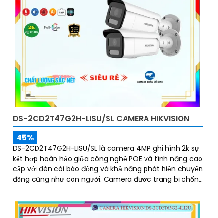
DS-2CD2T47G2H-LISU/SL CAMERA HIKVISION
45%
DS-2CD2T47G2H-LISU/SL là camera 4MP ghi hình 2k sự
kết hợp hoàn hảo giữa công nghệ POE và tính năng cao
cấp với đèn còi báo động và khả năng phát hiện chuyển
động cũng như con người. Camera được trang bị chống
ngược sáng DWDR 130db cho hình ảnh rõ nét ở mọi điều
kiện ánh sáng