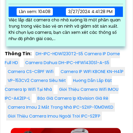
Lần xem: 10408
3/27/2024 4:41:28 PM
Việc lắp đặt camera cho nhà xưởng là một phần quan
trọng trong việc bảo vệ an ninh và giám sát sản xuất.
Khi chọn lựa camera, bạn cần xem xét các thông số
như độ phân giải cao,...
Thông Tin:
DH-IPC-HDW1230T2-S5 Camera IP Dome
Full HD
Camera Dahua DH-IPC-HFW1430S1-A-S5
Camera CS-C8PF Wifi
Camera IP WIFI KBONE KN-H41P
VP-153CV2 Camera Siêu Nét
Hướng Dẫn Lắp Đặt
Camera Ip Wifi Tại Nhà
Giới Thiệu Camera Wifi IMOU
IPC-A42EP-L
Báo Giá Camera Ip Kbvision Giá Rè
Camera Imou 2 Mắt Trong Nhà IPC-S2XP-10M0WED
Giới Thiệu Camera Imou Ngoài Trời IPC-S21FP