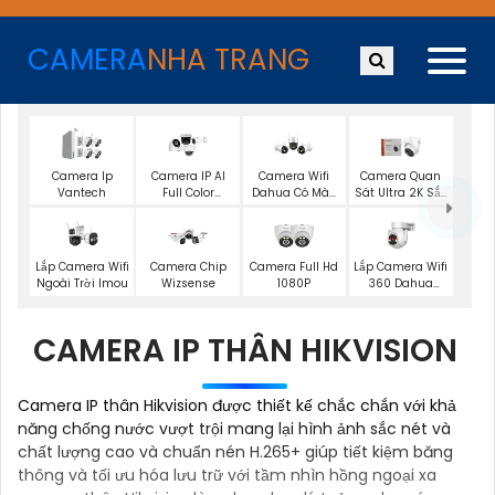
CAMERA
NHA TRANG
Camera Ip
Camera IP AI
Camera Wifi
Camera Quan
Vantech
Full Color
Dahua Có Màu
Sát Ultra 2K Sắc
Kbvision
Ban Đêm
Nét
Lắp Camera Wifi
Lắp Camera Wifi
Camera Chip
Camera Full Hd
Ngoài Trời Imou
360 Dahua
Wizsense
1080P
Ngoài Trời
CAMERA IP THÂN HIKVISION
Camera IP thân Hikvision được thiết kế chắc chắn với khả
năng chống nước vượt trội mang lại hình ảnh sắc nét và
chất lượng cao và chuẩn nén H.265+ giúp tiết kiệm băng
thông và tối ưu hóa lưu trữ với tầm nhìn hồng ngoại xa