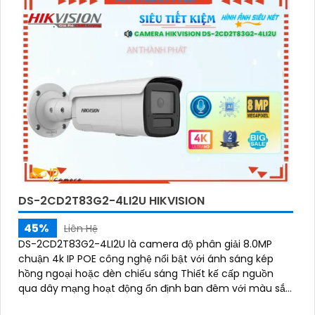
DS-2CD2T83G2-4LI2U HIKVISION
45%
Liên Hệ
DS-2CD2T83G2-4LI2U là camera độ phân giải 8.0MP
chuận 4k IP POE công nghệ nổi bật với ánh sáng kép
hồng ngoại hoặc đèn chiếu sáng Thiết kế cấp nguồn
qua dây mạng hoạt động ổn định ban đêm với màu sắc
chân thực