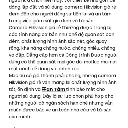
người lựa chọn hiện nay. Với thiết kế nhỏ gọn, dễ
dàng lắp đặt và sử dụng, camera Hikvision giá rẻ
đem đến cho người dùng sự tiện lợi và an tâm
trong việc giám sát gia đình và tài sản.
Camera Hikvision giá rẻ thường được trang bị
các tính năng cơ bản như chế độ quan sát ban
đêm, chất lượng hình ảnh sắc nét, góc quay
rộng, khả năng chống nước, chống nhiễu, chống
va đập. Đẳng cấp hơn cả Công trình Được người
dùng có thể quan sát mọi góc độ, mọi lúc mọi nơi
một cách dễ dàng và chính xác.
Mặc dù có giá thành phải chăng, nhưng camera
Hikvision giá rẻ vẫn mang lại chất lượng hình ảnh
tốt, ổn định và 🎛
an Tâm
tính bảo mật cho
người sử dụng. Đây là sự lựa chọn phù hợp cho
những người có ngân sách hạn chế nhưng vẫn
muốn được bảo vệ an toàn nhà cửa và tài sản
của mình.