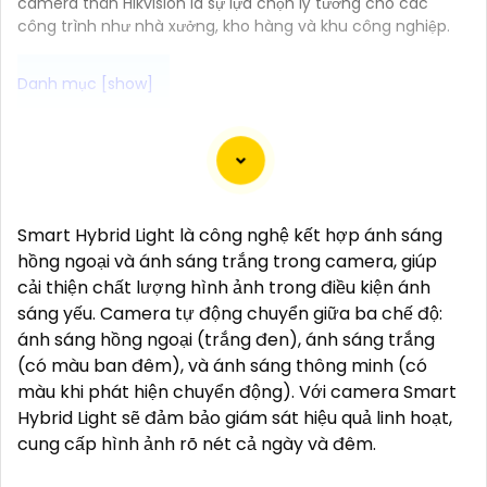
camera thân Hikvision là sự lựa chọn lý tưởng cho các
công trình như nhà xưởng, kho hàng và khu công nghiệp.
Dĩ nhiên, dưới đây là một mẫu văn bản giới thiệu
dành cho dự án lắp đặt camera Hikvision giá rẻ và
chuyên nghiệp:
Smart Hybrid Light là công nghệ kết hợp ánh sáng
Chào quý khách hàng,
hồng ngoại và ánh sáng trắng trong camera, giúp
Chúng tôi xin trân trọng giới thiệu đến quý vị dịch vụ
cải thiện chất lượng hình ảnh trong điều kiện ánh
lắp đặt camera Hikvision giá rẻ và chuyên nghiệp
sáng yếu. Camera tự động chuyển giữa ba chế độ:
cho dự án của quý vị.
ánh sáng hồng ngoại (trắng đen), ánh sáng trắng
Với kinh nghiệm lâu năm trong lĩnh vực lắp đặt
(có màu ban đêm), và ánh sáng thông minh (có
camera an ninh, đội ngũ kỹ thuật viên của chúng tôi
màu khi phát hiện chuyển động). Với camera Smart
cam kết sẽ mang đến cho quý vị những giải pháp an
Hybrid Light sẽ đảm bảo giám sát hiệu quả linh hoạt,
ninh hiệu quả, đáng tin cậy và tiết kiệm chi phí.
cung cấp hình ảnh rõ nét cả ngày và đêm.
Camera của Hikvision được biết đến là một trong
những thương hiệu hàng đầu thế giới về giải pháp an