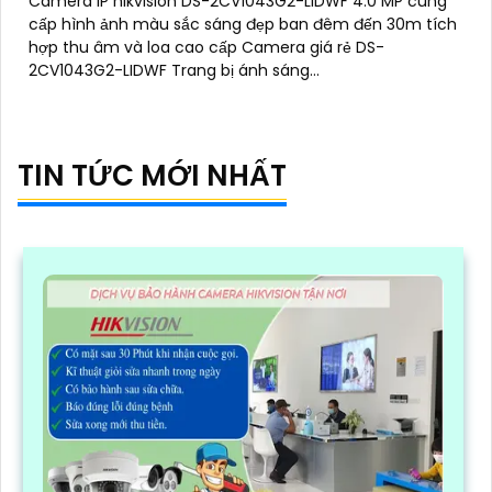
Camera IP hikvision DS-2CV1043G2-LIDWF 4.0 MP cung
cấp hình ảnh màu sắc sáng đẹp ban đêm đến 30m tích
hợp thu âm và loa cao cấp Camera giá rẻ DS-
2CV1043G2-LIDWF Trang bị ánh sáng...
TIN TỨC MỚI NHẤT