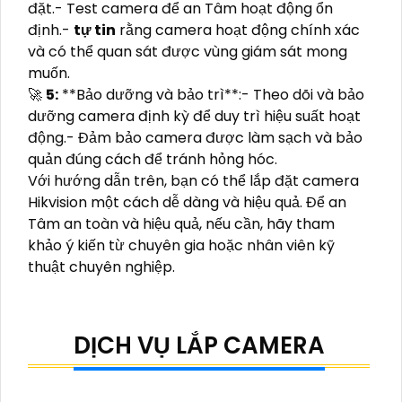
đặt.- Test camera để an Tâm hoạt động ổn
định.-
tự tin
rằng camera hoạt động chính xác
và có thể quan sát được vùng giám sát mong
muốn.
🚀
5:
**Bảo dưỡng và bảo trì**:- Theo dõi và bảo
dưỡng camera định kỳ để duy trì hiệu suất hoạt
động.- Đảm bảo camera được làm sạch và bảo
quản đúng cách để tránh hỏng hóc.
Với hướng dẫn trên, bạn có thể lắp đặt camera
Hikvision một cách dễ dàng và hiệu quả. Để an
Tâm an toàn và hiệu quả, nếu cần, hãy tham
khảo ý kiến từ chuyên gia hoặc nhân viên kỹ
thuật chuyên nghiệp.
DỊCH VỤ LẮP CAMERA