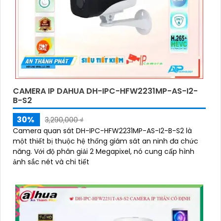
CAMERA IP DAHUA DH-IPC-HFW2231MP-AS-I2-
B-S2
30%
3,290,000 ₫
Camera quan sát DH-IPC-HFW2231MP-AS-I2-B-S2 là
một thiết bị thuộc hệ thống giám sát an ninh đa chức
năng. Với độ phân giải 2 Megapixel, nó cung cấp hình
ảnh sắc nét và chi tiết