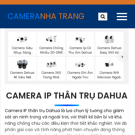
CAMERA
NHA TRANG
Camera Siêu
Camera Chống
Camera Ip Có
Camera Dahua
Nhạy Sáng
Nhiễu 3D-DNR
Thu Ậm Dahua
Xoay 360 Độ
Dahua
Dahua
Camera Wifi
Camera Dahua
Camera 360
Camera Ghi Âm
Hikvision Ngoài
4K Siêu Nét
Trong Nhà
Ngoài Trời
Trời
CAMERA IP THÂN TRỤ DAHUA
Camera IP thân trụ Dahua là lựa chọn lý tưởng cho giám
sát an ninh trong và ngoài trời, với thiết kế bền bỉ và khả
năng chống chịu các điều kiện thời tiết khắc nghiệt. Với độ
phân giải cao và tính năng phát hiện chuyển động thông