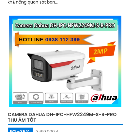
khả năng quan sát ban...
CAMERA DAHUA DH-IPC-HFW2249M-S-B-PRO
THU ÂM TỐT
5%-35%
3,610,000 ₫