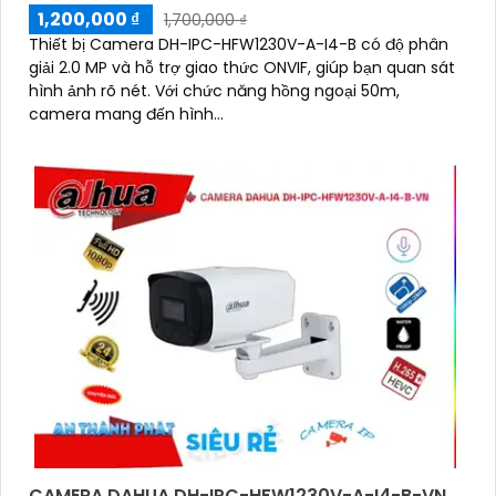
1,200,000 ₫
1,700,000 ₫
Thiết bị Camera DH-IPC-HFW1230V-A-I4-B có độ phân
giải 2.0 MP và hỗ trợ giao thức ONVIF, giúp bạn quan sát
hình ảnh rõ nét. Với chức năng hồng ngoại 50m,
camera mang đến hình...
CAMERA DAHUA DH-IPC-HFW1230V-A-I4-B-VN