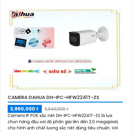
ghi âm to rõ giúp giám sát an ninh hiệu quả.
CAMERA DAHUA DH-IPC-HFW2241T-ZS
3,950,000 ₫
5,640,000 ₫
Camera IP POE sắc nét DH-IPC-HFW2241T-ZS là lựa
chọn hàng đầu với độ phân giải lên đến 2.0 megapixel,
cho hình ảnh chất lượng sắc nét đúng tiêu chuẩn. Với