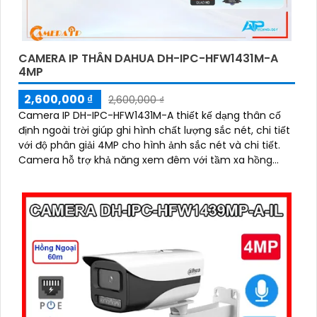
CAMERA IP THÂN DAHUA DH-IPC-HFW1431M-A
4MP
2,600,000 ₫
2,600,000 ₫
Camera IP DH-IPC-HFW1431M-A thiết kế dạng thân cố
định ngoài trời giúp ghi hình chất lượng sắc nét, chi tiết
với độ phân giải 4MP cho hình ảnh sắc nét và chi tiết.
Camera hỗ trợ khả năng xem đêm với tầm xa hồng
ngoại lên đến 80m cùng với đó là tính năng phát hiện
con người giúp bảo vệ an ninh hiệu quả