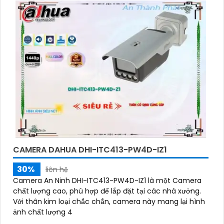
bạn muốn tìm camera Dahua giá rẻ, bạn có thể
tham khảo trên các website thương mại điện tử
hoặc tại các cửa hàng điện tử.
Hy vọng rằng những thông tin trên sẽ giúp bạn chọn
lựa được Camera Dahua chính hãng, giá rẻ và chất
lượng. Nếu bạn có thêm câu hỏi hoặc cần tư vấn
thêm, đừng ngần ngại để lại Cung cấp cho công
trình biết.
CAMERA DAHUA DHI-ITC413-PW4D-IZ1
30%
liên hệ
Camera An Ninh DHI-ITC413-PW4D-IZ1 là một Camera
chất lượng cao, phù hợp để lắp đặt tại các nhà xưởng.
'
Với thân kim loại chắc chắn, camera này mang lại hình
ảnh chất lượng 4