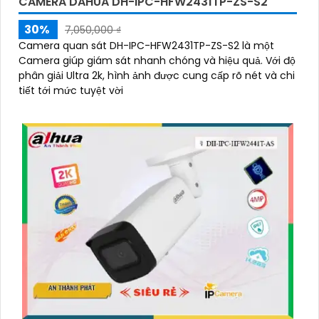
CAMERA DAHUA DH-IPC-HFW2431TP-ZS-S2
30%
7,050,000 ₫
Camera quan sát DH-IPC-HFW2431TP-ZS-S2 là một
Camera giúp giám sát nhanh chóng và hiệu quả. Với độ
phân giải Ultra 2k, hình ảnh được cung cấp rõ nét và chi
tiết tới mức tuyệt vời