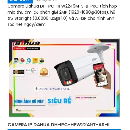
Camera Dahua DH-IPC-HFW2249M-S-B-PRO tích hợp
mic thu âm, độ phân giải 2MP (1920×1080@30fps), hỗ
trợ Starlight (0.0006 lux@F1.0) và AI-ISP cho hình ảnh
sắc nét ngày/đêm
CAMERA IP DAHUA DH-IPC-HFW2249T-AS-IL