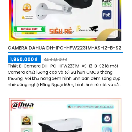
CAMERA DAHUA DH-IPC-HFW2231M-AS-I2-B-S2
1,950,000 ₫
3,040,000 ₫
Thiết Bị Camera DH-IPC-HFW2231M-AS-I2-B-S2 là một
Camera chất lượng cao và tối ưu hơn CMOS thông
thường. Với khả năng xem hình ảnh ban đêm sáng đẹp
nhờ công nghệ Hồng Ngoại 50m, hình ảnh rõ nét và sắc
sảo với độ phân giải Full HD 1080P