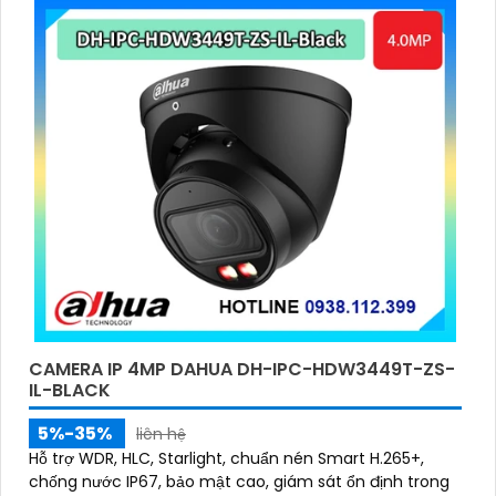
CAMERA IP 4MP DAHUA DH-IPC-HDW3449T-ZS-
IL-BLACK
5%-35%
liên hệ
Hỗ trợ WDR, HLC, Starlight, chuẩn nén Smart H.265+,
chống nước IP67, bảo mật cao, giám sát ổn định trong