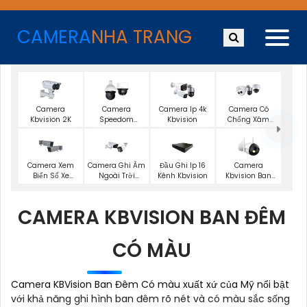
CAMERA
NHA TRANG
Camera
Camera
Camera Ip 4k
Camera Có
Kbvision 2K
Speedom
Kbvision
Chống Xâm
Kbvision
Nhập Kbvision
Camera Xem
Camera Ghi Âm
Đầu Ghi Ip 16
Camera
Biển Số Xe
Ngoài Trời
Kênh Kbvision
Kbvision Ban
Kbvision
Kbvision
Đêm Có Màu
CAMERA KBVISION BAN ĐÊM
CÓ MÀU
Camera KBVision Ban Đêm Có màu xuất xứ của Mỹ nổi bật
với khả năng ghi hình ban đêm rõ nét và có màu sắc sống