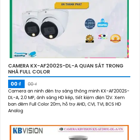
CAMERA KX-AF2002S-DL-A QUAN SÁT TRONG
NHÀ FULL COLOR
00 ₫
00 ₫
Camera an ninh đèn trợ sáng thông minh KX-AF2002S-
DL-A, 2.0 MP, ánh sáng HD kép, tiết kiệm điện 12V. Xem
ban đêm Full Color 20m, hỗ trợ AHD, CVI, TVI, BCS HD
Analog