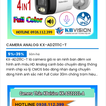
CAMERA ANALOG KX-AD2111C-T
5%-35%
liên hệ
KX-AD2111C-T là camera giá rẻ an ninh ban đêm với
hình ảnh màu HD Analog cảnh báo chuyển động thông
minh chip xử lý CMOS báo động nhận dạng chuyển
động hình ảnh sắc nét Full Color 30m chống trộm hiệu
quả nguồn 12V an toàn truyền tải qua công nghệ AHD
CVI TVI BCS tiêu cự cố định 3. 6mm và đầu ghi chức
năng xem ban đêm màu