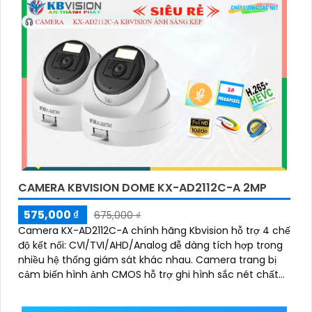
CAMERA KBVISION DOME KX-AD2112C-A 2MP
575,000 ₫
675,000 ₫
Camera KX-AD2112C-A chính hãng Kbvision hỗ trợ 4 chế
độ kết nối: CVI/TVI/AHD/Analog đễ dàng tích hợp trong
nhiều hệ thống giám sát khác nhau. Camera trang bị
cảm biến hình ảnh CMOS hỗ trợ ghi hình sắc nét chất
lượng 1080P