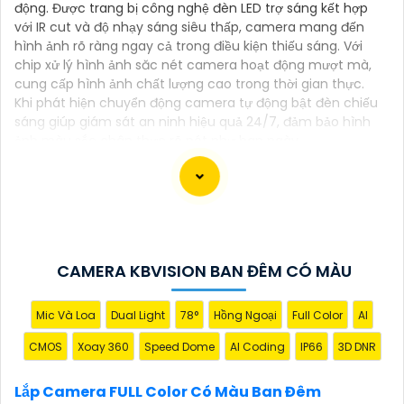
động. Được trang bị công nghệ đèn LED trợ sáng kết hợp
với IR cut và độ nhạy sáng siêu thấp, camera mang đến
hình ảnh rõ ràng ngay cả trong điều kiện thiếu sáng. Với
chip xử lý hình ảnh săc nét camera hoạt động mượt mà,
cung cấp hình ảnh chất lượng cao trong thời gian thực.
Khi phát hiện chuyển động camera tự động bật đèn chiếu
sáng giúp giám sát an ninh hiệu quả 24/7, đảm bảo hình
ảnh màu sắc chân thực rõ nét như ban ngày.
Chắc chắn, dưới đây là một số tư vấn về việc lắp đặt
camera Full Color có màu ban đêm:
CAMERA KBVISION BAN ĐÊM CÓ MÀU
1:
**Chọn camera Full Color có chất lượng hình ảnh
tốt**: Chọn camera có độ phân giải cao và cảm biến
Mic Và Loa
Dual Light
78°
Hồng Ngoại
Full Color
AI
hình ảnh cảm nhận ánh sáng ban đêm tốt để thu
được hình ảnh rõ nét.
CMOS
Xoay 360
Speed Dome
AI Coding
IP66
3D DNR
📽
2:
**Vị trí lắp camera**: Đảm bảo lắp camera ở
những vị trí chiến lược để quan sát toàn bộ khu vực
Lắp Camera FULL Color Có Màu Ban Đêm