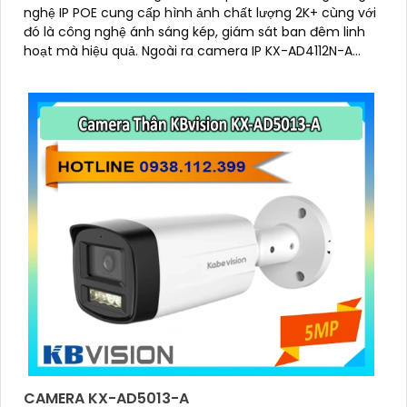
nghệ IP POE cung cấp hình ảnh chất lượng 2K+ cùng với
đó là công nghệ ánh sáng kép, giám sát ban đêm linh
hoạt mà hiệu quả. Ngoài ra camera IP KX-AD4112N-A
còn được nâng cao khả năng bảo vệ an ninh với trang
bị tính năng phát hiện người chính xác
CAMERA KX-AD5013-A