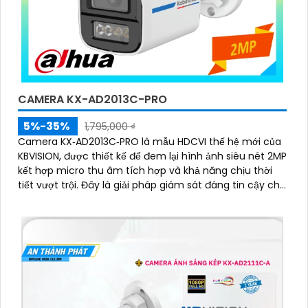
CAMERA KX-AD2013C-PRO
5%-35%
1,795,000 ₫
Camera KX‑AD2013C‑PRO là mẫu HDCVI thế hệ mới của
KBVISION, được thiết kế để đem lại hình ảnh siêu nét 2MP
kết hợp micro thu âm tích hợp và khả năng chịu thời
tiết vượt trội. Đây là giải pháp giám sát đáng tin cậy cho
gia đình, cửa hàng, nhà kho, xưởng sản xuất… hoạt động
bền bỉ cả ngày lẫn đêm