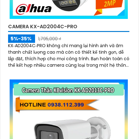
CAMERA KX-AD2004C-PRO
5%-35%
1,795,000 ₫
KX‑AD2004C‑PRO không chỉ mang lại hình ảnh và âm
thanh chất lượng cao mà còn có thiết kế tinh gọn, dễ
lắp đặt, thích hợp cho mọi công trình. Bạn hoàn toàn có
thể kết hợp nhiều camera cùng loại trong một hệ thống
để giám sát toàn bộ không gian một cách hiệu quả, tiết
kiệm thời gian và chi phí