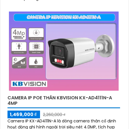
CAMERA IP POE THÂN KBVISION KX-AD4111N-A
4MP
1,469,000 ₫
2,260,000 ₫
Camera IP KX-AD4111N-A là dòng camera thân cố định
hoạt động ghi hình ngoài trời siêu nét 4.0MP, tích hợp