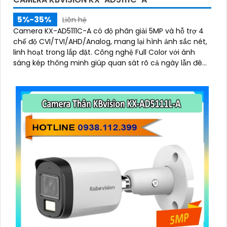
5%-35%
Liên hệ
Camera KX-AD5111C-A có độ phân giải 5MP và hỗ trợ 4
chế độ CVI/TVI/AHD/Analog, mang lại hình ảnh sắc nét,
linh hoạt trong lắp đặt. Công nghệ Full Color với ánh
sáng kép thông minh giúp quan sát rõ cả ngày lẫn đêm,
với tầm xa đèn LED trắng 20m và hồng ngoại 30m