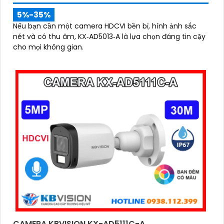
5%-35%
Nếu bạn cần một camera HDCVI bền bỉ, hình ảnh sắc
nét và có thu âm, KX‑AD5013‑A là lựa chọn đáng tin cậy
cho mọi không gian.
CAMERA KBVISION KX-AD5111C-A