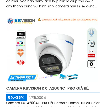
có màu vào ban đêm, tích hợp micro giúp thu được
này.
âm thanh cùng với hình ảnh, camera này sẽ sử dụng
chung với đầu ghi hình
'
CAMERA KBVISION KX-A2004C-PRO GIÁ RẺ
5%-35%
1,715,000 ₫
Camera KX-A2004C-PRO là Camera Dome HDCVI Color