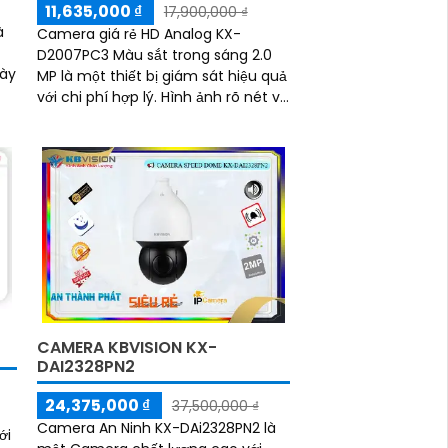
11,635,000 ₫
17,900,000 ₫
à
Camera giá rẻ HD Analog KX-
D2007PC3 Màu sắt trong sáng 2.0
gày
MP là một thiết bị giám sát hiệu quả
với chi phí hợp lý. Hình ảnh rõ nét và
sắc nét đảm bảo chất lượng hình
ảnh
CAMERA KBVISION KX-
DAI2328PN2
24,375,000 ₫
37,500,000 ₫
Camera An Ninh KX-DAi2328PN2 là
ới