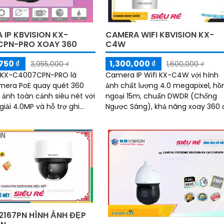
 IP KBVISION KX-
CAMERA WIFI KBVISION KX-
PN-PRO XOAY 360
C4W
750 ₫
1,300,000 ₫
3,955,000 ₫
1,600,000 ₫
KX-C4007CPN-PRO là
Camera IP Wifi KX-C4W với hình
mera PoE quay quét 360
ảnh chất lượng 4.0 megapixel, hồ
 ảnh toàn cảnh siêu nét với
ngoại 15m, chuẩn DWDR (Chống
iải 4.0MP và hỗ trợ ghi
Ngược Sáng), khả năng xoay 360 độ,
n đêm có màu sắc với tầm
âm thanh và loa. Ưu điểm lớn nhất
của camera...
2167PN HÌNH ẢNH ĐẸP