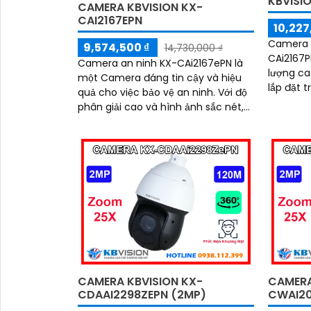
KBVISI
CAMERA KBVISION KX-
CAI2167EPN
10,227
Camera I
9,574,500 ₫
14,730,000 ₫
CAi2167P
Camera an ninh KX-CAi2167ePN là
lượng ca
một Camera đáng tin cậy và hiệu
lắp đặt 
quả cho việc bảo vệ an ninh. Với độ
rộng. Với khả năng xoay 360 độ,
phân giải cao và hình ảnh sắc nét,
camera n
nó giúp ghi lại mọi chi tiết một cách
mọi góc 
chính xác
sát
CAMERA KBVISION KX-
CAMERA
CDAAI2298ZEPN (2MP)
CWAI20