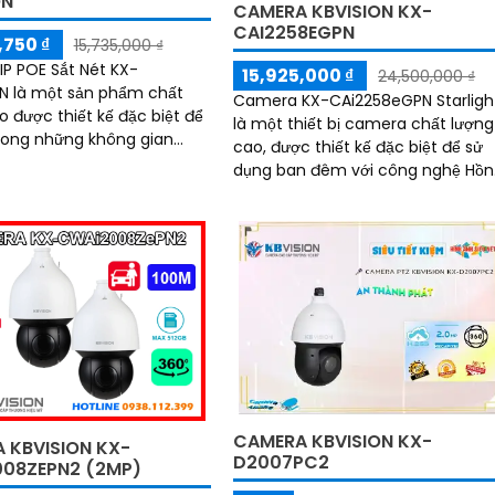
ON
CAMERA KBVISION KX-
CAI2258EGPN
,750 ₫
15,735,000 ₫
P POE Sắt Nét KX-
15,925,000 ₫
24,500,000 ₫
N là một sản phẩm chất
Camera KX-CAi2258eGPN Starligh
o được thiết kế đặc biệt để
là một thiết bị camera chất lượng
trong những không gian
cao, được thiết kế đặc biệt để sử
dụng ban đêm với công nghệ Hồ
ày cho phép bạn theo dõi
Ngoại 100m. Đây là lựa chọn phù
nhìn trong khu vực giám
hợp cho cửa...
CAMERA KBVISION KX-
 KBVISION KX-
D2007PC2
08ZEPN2 (2MP)