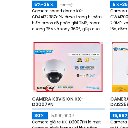
5%-35%
5%-3
liên hệ
Camera speed dome KX-
Camera 
CDAAi2298ZePN được trang bị cảm
CWAi2008
biến cmos độ phân giải 2MP, zoom
2.0MP, z
quang 25× và xoay 360°, giúp quan
16x, đảm
sát chi tiết ở khoảng cách xa. Công
khoảng cách xa.
nghệ Starlight mang đến hình ảnh
nghệ AI h
sắc nét ngay cả trong điều kiện ánh
sáng yếu, kết hợp hồng ngoại 120m
CAMERA KBVISION KX-
CAMERA
D2007PN
DAI225
30%
15,567
15,900,000 ₫
Camera giá re KX-D2007PN là một
Camera q