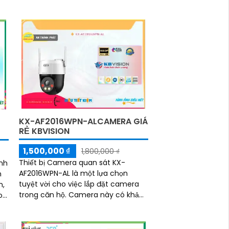
KX-AF2016WPN-ALCAMERA GIÁ
RẺ KBVISION
1,500,000 ₫
1,800,000 ₫
Thiết bị Camera quan sát KX-
ảnh
AF2016WPN-AL là một lựa chọn
n
tuyệt vời cho việc lắp đặt camera
m,
trong căn hộ. Camera này có khả
o
năng xoay 360 độ, cho hình ảnh
siêu sáng và đẹp với độ phân giải
FULL HD 1080P