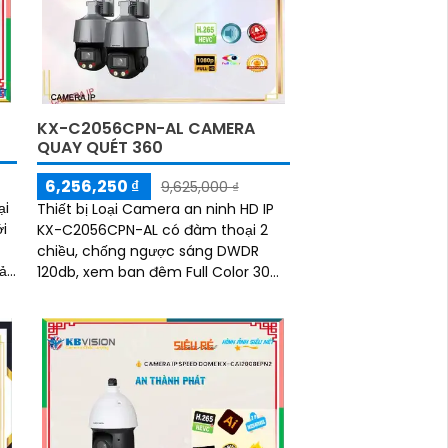
KX-C2056CPN-AL CAMERA
QUAY QUÉT 360
6,256,250 ₫
9,625,000 ₫
ại
Thiết bị Loại Camera an ninh HD IP
i
KX-C2056CPN-AL có đàm thoại 2
chiều, chống ngược sáng DWDR
120db, xem ban đêm Full Color 30m,
ặt
lắp trong nhà hoặc ngoài trời IP67,
khe cắm thẻ...