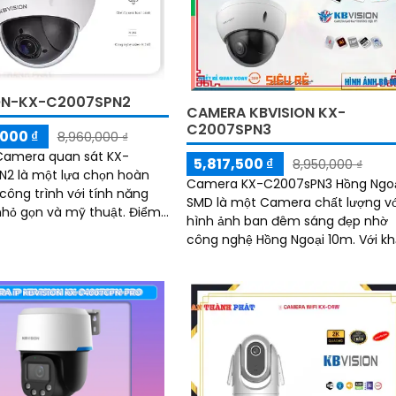
ON-KX-C2007SPN2
CAMERA KBVISION KX-
C2007SPN3
000 ₫
8,960,000 ₫
 Camera quan sát KX-
5,817,500 ₫
8,950,000 ₫
2 là một lựa chọn hoàn
Camera KX-C2007sPN3 Hồng Ngo
công trình với tính năng
SMD là một Camera chất lượng vớ
hỏ gọn và mỹ thuật. Điểm
hình ảnh ban đêm sáng đẹp nhờ
 của camera này là khả
công nghệ Hồng Ngoại 10m. Với khả
y 360 độ, mang đến khả
năng xoay 360 độ, nó có thể lắp đ
n sát toàn diện
ở những vị trí không gian rộng mà
vẫn giữ được tầm nhìn rõ ràng