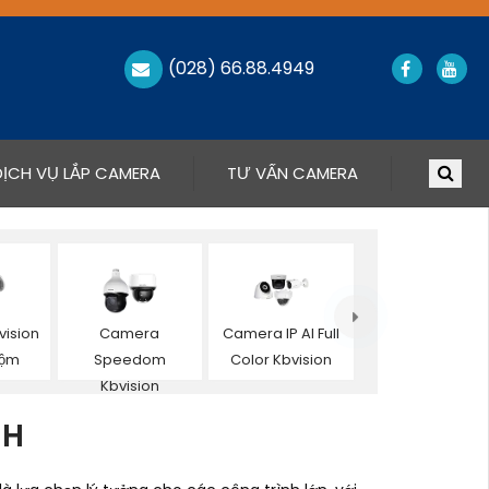
(028) 66.88.4949
DỊCH VỤ LẮP CAMERA
TƯ VẤN CAMERA
ision
Camera
Camera IP AI Full
rộm
Speedom
Color Kbvision
Kbvision
NH