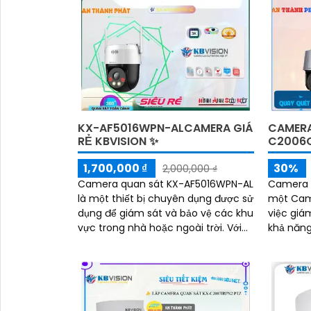
ngoại 150m, camera đảm bảo hình
ảnh sắc nét trong mọi điều kiện
'
KX-AF5016WPN-ALCAMERA GIÁ
CAMERA
RẺ KBVISION ✨
C2006
1,700,000 ₫
30%
2,000,000 ₫
Camera quan sát KX-AF5016WPN-AL
Camera 
là một thiết bị chuyên dụng được sử
một Came
dụng để giám sát và bảo vệ các khu
việc giám
vực trong nhà hoặc ngoài trời. Với
khả năn
độ phân giải cao và công nghệ cảm
qua công
biến tiên tiến, camera này cho
camera n
phép bạn xem hình ảnh rõ nét và
cho dự 
chi tiết