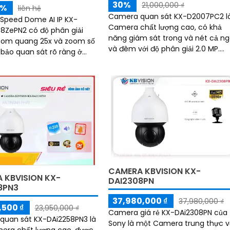
30%
21,000,000 ₫
5%
liên hệ
Camera quan sát KX-D2007PC2 l
Speed Dome AI IP KX-
Camera chất lượng cao, có khả
ZePN2 có độ phân giải
năng giám sát trong và nét cả n
oom quang 25x và zoom số
và đêm với độ phân giải 2.0 MP.
 bảo quan sát rõ ràng ở
Camera này được trang bị công
 Tích hợp công
nghệ hồng ngoại...
iện đại, camera...
CAMERA KBVISION KX-
 KBVISION KX-
DAI2308PN
8PN3
37,980,000 ₫
37,980,000 ₫
,500 ₫
23,950,000 ₫
Camera giá rẻ KX-DAi2308PN của
uan sát KX-DAi2258PN3 là
Sony là một Camera trung thực v