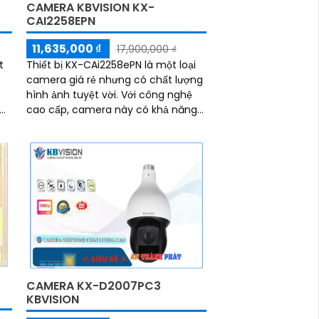
CAMERA KBVISION KX-
CAI2258EPN
11,635,000 ₫
17,900,000 ₫
t
Thiết bị KX-CAi2258ePN là một loại
camera giá rẻ nhưng có chất lượng
hình ảnh tuyệt vời. Với công nghệ
ng
cao cấp, camera này có khả năng
quan sát chất lượng Full HD, cho
hình ảnh sắc nét và chân thực
CAMERA KX-D2007PC3
KBVISION