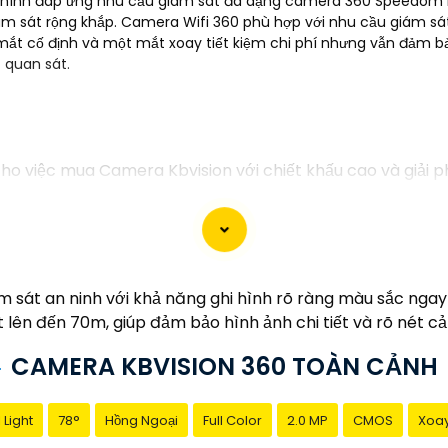
chính đáp ứng nhu cầu giám sát đa dạng camera 360 Speedom là 
giám sát rộng khắp. Camera Wifi 360 phù hợp với nhu cầu giám s
 cố định và một mắt xoay tiết kiệm chi phí nhưng vẫn đảm bảo
 quan sát.
 cho việc mua Camera Kbvision với chiết khấu cao và giải
 Kbvision với chiết khấu hấp dẫn? Hãy đến với chúng tôi
h của bạn!"
ưu đãi và giải pháp phù hợp? Liên hệ ngay với chúng tôi 
m sát an ninh với khả năng ghi hình rõ ràng màu sắc ngay
ision chính hãng với chiết khấu cao nhất trên thị trường
 lên đến 70m, giúp đảm bảo hình ảnh chi tiết và rõ nét c
hiệp về giải pháp an ninh cần thiết!"
CAMERA KBVISION 360 TOÀN CẢNH
ạn thành công trong việc tiếp cận khách hàng và tăng cơ 
ôi hỗ trợ bạn tốt hơn!
 Light
78°
Hồng Ngoại
Full Color
2.0 MP
CMOS
Xoay