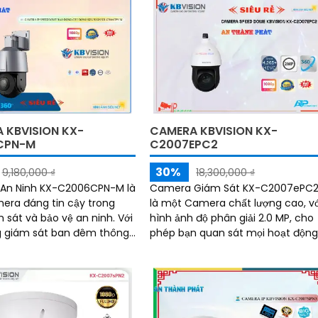
 KBVISION KX-
CAMERA KBVISION KX-
CPN-M
C2007EPC2
30%
9,180,000 ₫
18,300,000 ₫
An Ninh KX-C2006CPN-M là
Camera Giám Sát KX-C2007ePC
ra đáng tin cậy trong
là một Camera chất lượng cao, vớ
 sát và bảo vệ an ninh. Với
hình ảnh độ phân giải 2.0 MP, cho
g giám sát ban đêm thông
phép bạn quan sát mọi hoạt độn
 nghệ Hồng Ngoại 30m,
trong khu vực giám sát một cách
ày rất phù hợp sử dụng
rõ ràng và sắc nét
án dân dụng