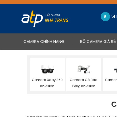
51
(CURRENT)
CAMERA CHÍNH HÃNG
BỘ CAMERA GIÁ RẺ
Camera Xoay 360
Camera Có Báo
Camera
Kbvision
Động Kbvision
C