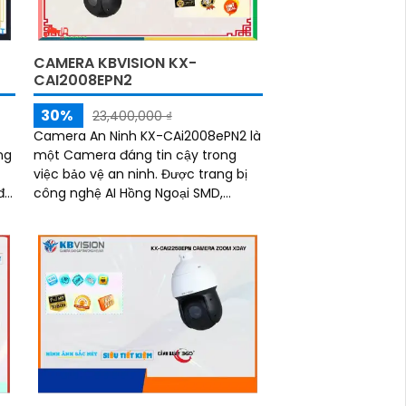
CAMERA KBVISION KX-
CAI2008EPN2
30%
23,400,000 ₫
Camera An Ninh KX-CAi2008ePN2 là
một Camera đáng tin cậy trong
ng
việc bảo vệ an ninh. Được trang bị
công nghệ AI Hồng Ngoại SMD,
camera này cung cấp hình ảnh sắc
nét với độ phân giải cao