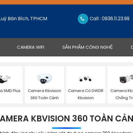
 Luỹ Bán Bích, TPHCM
Call : 0938.11.23.99
CAMERA WIFI
SẢN PHẨM CÔNG NGHỆ
 SMD Plus
Camera Kbvision
Camera Có DWDR
Camera Kbv
360 Toàn Cảnh
Kbvision
Chống T
AMERA KBVISION 360 TOÀN CẢ