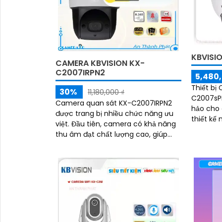
KBVISI
CAMERA KBVISION KX-
C2007IRPN2
5,480,
Thiết bị
30%
11,180,000 ₫
C2007sPN
Camera quan sát KX-C2007IRPN2
hảo cho 
được trang bị nhiều chức năng ưu
thiết kế n
việt. Đầu tiên, camera có khả năng
đặc biệt
thu âm đạt chất lượng cao, giúp
năng xoa
người dùng cảnh báo và ghi lại âm
năng qua
thanh trong khu vực giám sát