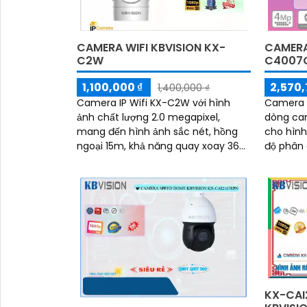
CAMERA WIFI KBVISION KX-
CAMERA
C2W
C4007C
1,100,000 ₫
2,570,
1,400,000 ₫
Camera IP Wifi KX-C2W với hình
Camera 
ảnh chất lượng 2.0 megapixel,
dòng ca
mang đến hình ảnh sắc nét, hồng
cho hình
ngoại 15m, khả năng quay xoay 360,
độ phân g
đàm thoại 2 chiều, phát hiện
hình ba
chuyển động. .
xa 50m
KX-CAI