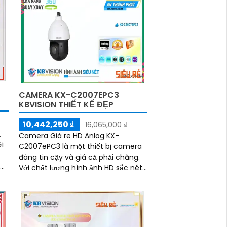
CAMERA KX-C2007EPC3
KBVISION THIẾT KẾ ĐẸP
10,442,250 ₫
16,065,000 ₫
2
Camera Giá re HD Anlog KX-
i
C2007ePC3 là một thiết bị camera
đáng tin cậy và giá cả phải chăng.
g
Với chất lượng hình ảnh HD sắc nét,
nó giúp bạn giám sát và ghi lại hình
ảnh chất lượng cao