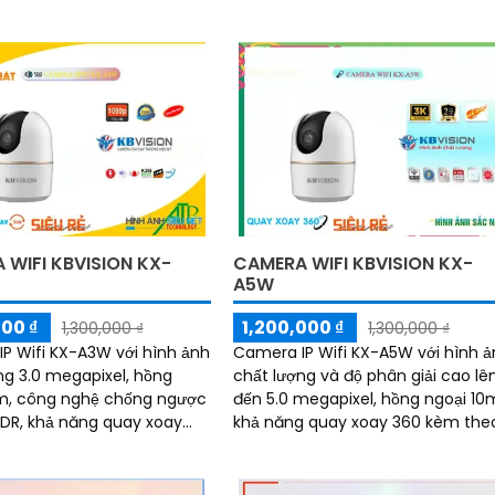
 WIFI KBVISION KX-
CAMERA WIFI KBVISION KX-
A5W
000 ₫
1,200,000 ₫
1,300,000 ₫
1,300,000 ₫
P Wifi KX-A3W với hình ảnh
Camera IP Wifi KX-A5W với hình 
ng 3.0 megapixel, hồng
chất lượng và độ phân giải cao lê
m, công nghệ chống ngược
đến 5.0 megapixel, hồng ngoại 10
DR, khả năng quay xoay
khả năng quay xoay 360 kèm the
được trang bị microphone
loa và mic đàm thoại 2 chiều