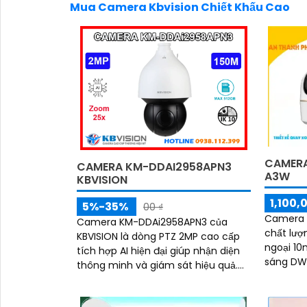
Mua Camera Kbvision Chiết Khấu Cao
CAMERA
CAMERA KM-DDAI2958APN3
A3W
KBVISION
1,100,
5%-35%
00 ₫
Camera I
Camera KM-DDAi2958APN3 của
chất lượ
KBVISION là dòng PTZ 2MP cao cấp
ngoại 10
tích hợp AI hiện đại giúp nhận diện
sáng DW
thông minh và giám sát hiệu quả.
360 độ, 
Với khả năng quay xoay 360 độ,
và loa
zoom quang 25x và tầm nhìn hồng