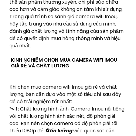
thế sản phẩm thường xuyên, chi phí sửa chữa
cao hơn và cảm giác không an tâm khi sử dụng.
Trong quá trình so sánh giá camera wifi Imou,
hãy tập trung vào nhu cầu sử dụng của mình,
đánh giá chất lượng và tính năng của sản phẩm
để có quyết định mua hàng thông minh và hiệu
quả nhất.
KINH NGHIỆM CHỌN MUA CAMERA WIFI IMOU
GIÁ RẺ VÀ CHẤT LƯỢNG
Khi chọn mua camera wifi Imou giá rẻ và chất
lượng, bạn cần dựa vào một số tiêu chí sau đây
để có trải nghiệm tốt nhất:
🛰
1:
Chất lượng hình ảnh: Camera Imou nổi tiếng
với chất lượng hình ảnh sắc nét, độ phân giải
cao. Bạn nên chọn camera có độ phân giải tối
thiểu 1080p để
🔄
tin tưởng
việc quan sát cận