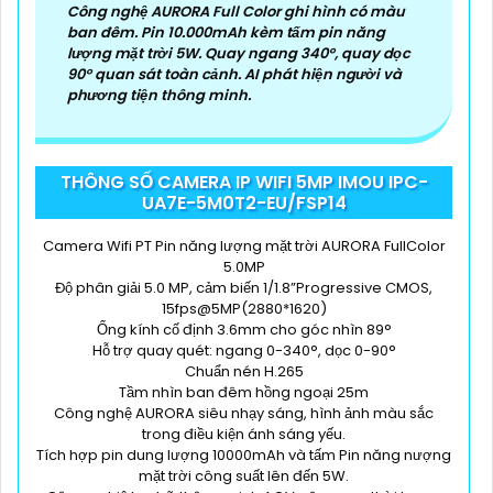
Công nghệ AURORA Full Color ghi hình có màu
ban đêm. Pin 10.000mAh kèm tấm pin năng
lượng mặt trời 5W. Quay ngang 340°, quay dọc
90° quan sát toàn cảnh. AI phát hiện người và
phương tiện thông minh.
THÔNG SỐ CAMERA IP WIFI 5MP IMOU IPC-
UA7E-5M0T2-EU/FSP14
Camera Wifi PT Pin năng lượng mặt trời AURORA FullColor
5.0MP
Độ phân giải 5.0 MP, cảm biến 1/1.8”Progressive CMOS,
15fps@5MP(2880*1620)
Ống kính cố định 3.6mm cho góc nhìn 89°
Hỗ trợ quay quét: ngang 0-340°, dọc 0-90°
Chuẩn nén H.265
Tầm nhìn ban đêm hồng ngoại 25m
Công nghệ AURORA siêu nhạy sáng, hình ảnh màu sắc
trong điều kiện ánh sáng yếu.
Tích hợp pin dung lượng 10000mAh và tấm Pin năng nượng
mặt trời công suất lên đến 5W.