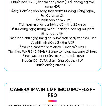
Chuẩn nén H.265, chế độ ngày đêm(ICR), chống ngược
sáng HDR
Hỗ trợ 4 chế độ ánh sáng ban đêm: Tự động, Hồng ngoại,
Full Color và tắt.
Tầm nhìn ban đêm 25m
Tích hợp mic và loa, hỗ trợ đàm thoại 2 chiều
Hỗ trợ công nghệ thông minh: Phát hiện con người, phát
hiện phương tiện.
Cảnh báo chủ động bằng còi hú và đèn nháy xanh đỏ. Chế
độ ghi hình siêu tiết kiệm AOR
Hỗ trợ khe cắm thẻ nhớ Micro SD lên đến 512GB
Tích hợp Wi-Fi 6 (2.4GHz), 2 ăng-ten giúp bắt sóng tốt hơn.
Hỗ trợ: LAN, CLOUD (IMOU PROTECT), ONVIF
Nguồn: DC 12V 1A, điện năng tiêu thụ <9W
Chuẩn chống nước IP67
CAMERA IP WIFI 5MP IMOU IPC-F52P-
PRO