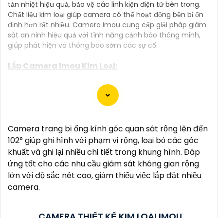
tản nhiệt hiệu quả, bảo vệ các linh kiện điện tử bên trong.
Chất liệu kim loại giúp camera có thể hoạt động bền bỉ ổn
định hơn rất nhiều. Camera Imou cung cấp giải pháp giám
sát an ninh hiệu quả với tính năng cảnh báo thông minh,
giúp phát hiện và thông báo sớm các sự cố.
Lắp Camera Imou Kim Loại:
Camera WiFi IMOU IPC-S2EP-3R1S Trong Nhà Giá
(
5%-35%
)
Rẻ
Camera trang bị ống kính góc quan sát rộng lên đến
Camera IP WiFi 5MP IMOU IPC-UA7E-5M0T2-
(
5%-35%
)
EU/FSP14
102° giúp ghi hình với phạm vi rộng, loại bỏ các góc
khuất và ghi lại nhiều chi tiết trong khung hình. Đáp
Camera IP WiFi 5MP IMOU IPC-S3EP-5M0WE-
ứng tốt cho các nhu cầu giám sát không gian rộng
(
5%-35%
)
PRO
lớn với độ sắc nét cao, giảm thiểu việc lắp đặt nhiều
camera.
(
5%-35%
)
Camera IP WiFi 5MP IMOU IPC-F52P-PRO
Camera IP PT WiFi 13MP IMOU IPC-S76DP-
CAMERA THIẾT KẾ KIM LOẠI IMOU