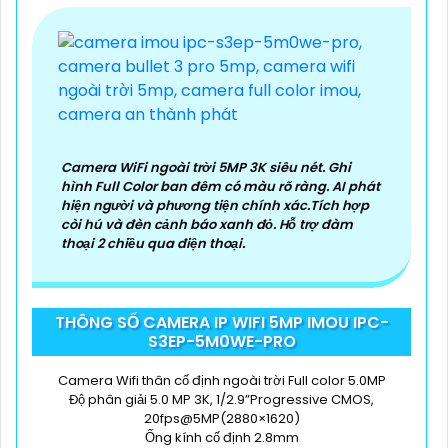
Camera WiFi ngoài trời 5MP 3K siêu nét. Ghi
hình Full Color ban đêm có màu rõ ràng. AI phát
hiện người và phương tiện chính xác.Tích hợp
còi hú và đèn cảnh báo xanh đỏ. Hỗ trợ đàm
thoại 2 chiều qua điện thoại.
THÔNG SỐ CAMERA IP WIFI 5MP IMOU IPC-
S3EP-5M0WE-PRO
Camera Wifi thân cố định ngoài trời Full color 5.0MP
Độ phân giải 5.0 MP 3K, 1/2.9”Progressive CMOS,
20fps@5MP(2880×1620)
Ống kính cố định 2.8mm