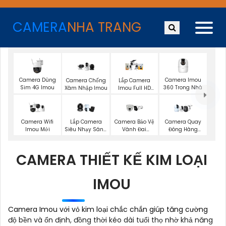
CAMERA
NHA TRANG
Camera Dùng
Camera Imou
Camera Chống
Lắp Camera
Sim 4G Imou
360 Trong Nhà
Xâm Nhập Imou
Imou Full HD
1080P
Camera Wifi
Lắp Camera
Camera Bảo Vệ
Camera Quay
Imou Mới
Siêu Nhạy Sáng
Vành Đai
Đóng Hàng
Imou
Vantech
Tiktok Shop
CAMERA THIẾT KẾ KIM LOẠI
IMOU
Camera Imou với vỏ kim loại chắc chắn giúp tăng cường
độ bền và ổn định, đồng thời kéo dài tuổi thọ nhờ khả năng