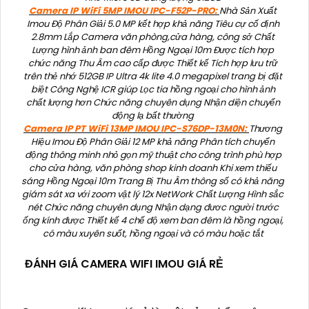
Camera IP WiFi 5MP IMOU IPC-F52P-PRO:
Nhà Sản Xuất
Imou Độ Phân Giải 5.0 MP kết hợp khả năng Tiêu cự cố định
2.8mm Lắp Camera văn phòng,cửa hàng, công sở Chất
Lượng hình ảnh ban đêm Hồng Ngoại 10m Được tích hợp
chức năng Thu Âm cao cấp được Thiết kế Tich hợp lưu trữ
trên thẻ nhớ 512GB IP Ultra 4k lite 4.0 megapixel trang bị đặt
biệt Công Nghệ ICR giúp Lọc tia hồng ngoại cho hình ảnh
chất lượng hơn Chức năng chuyên dụng Nhận diện chuyển
động lạ bất thường
Camera IP PT WiFi 13MP IMOU IPC-S76DP-13M0N:
Thương
Hiệu Imou Độ Phân Giải 12 MP khả năng Phân tích chuyển
động thông minh nhỏ gọn mỹ thuật cho công trình phù hợp
cho cửa hàng, văn phòng shop kinh doanh Khi xem thiếu
sáng Hồng Ngoại 10m Trang Bị Thu Âm thông số có khả năng
giám sát xa với zoom vật lý 12x NetWork Chất Lượng Hình sắc
nét Chức năng chuyên dụng Nhận dạng đươc người trước
ống kính được Thiết kế 4 chế độ xem ban đêm là hồng ngoại,
có màu xuyên suốt, hồng ngoại và có màu hoặc tắt
ĐÁNH GIÁ CAMERA WIFI IMOU GIÁ RẺ