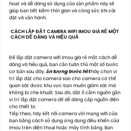
hoạt và dễ dàng sử dụng của sản phẩm này sẽ
giúp bạn tiết kiệm thời gian và công sức khi cài
đặt và vận hành.
CÁCH LẮP ĐẶT CAMERA WIFI IMOU GIÁ RẺ MỘT
CÁCH DỄ DÀNG VÀ HIỆU QUẢ
Để lắp đặt camera wifi Imou giá rẻ một cách dễ
dàng và hiệu quả, bạn cần tuân thủ một số bước
cơ bản sau đây.
ấn tượng trước hết
hãy chọn vị
trí lắp đặt cho camera sao cho camera có thể
quan sát được khu vực bạn muốn giám sát mà
không bị che khuất. Sau đó, đặt ổ cắm nguồn gần
vị trí lắp đặt camera để dễ dàng cấp nguồn điện
cho thiết bị.
Tiếp theo, hãy kết nối camera với mạng wifi của
bạn bằng cách sử dụng ứng dụng điều khiển của
Imou trên điện thoại hoặc máy tính bảng. Bạn