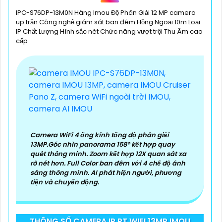
IPC-S76DP-13M0N Hãng Imou Độ Phân Giải 12 MP camera
up trần Công nghệ giám sát ban đêm Hồng Ngoại 10m Loại
IP Chất Lượng Hình sắc nét Chức năng vượt trội Thu Âm cao
cấp
Camera WiFi 4 ống kính tổng độ phân giải
13MP.Góc nhìn panorama 158° kết hợp quay
quét thông minh. Zoom kết hợp 12X quan sát xa
rõ nét hơn. Full Color ban đêm với 4 chế độ ánh
sáng thông minh. AI phát hiện người, phương
tiện và chuyển động.
THÔNG SỐ CAMERA IP PT WIFI 13MP IMOU