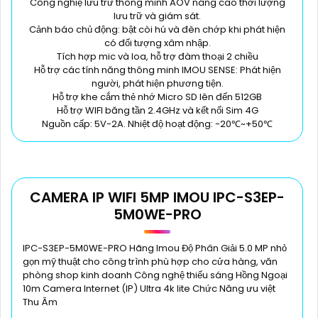
Công nghiệ lưu trữ thông minh AOV nâng cao thời lượng
lưu trữ và giám sát.
Cảnh báo chủ động: bật còi hú và đèn chớp khi phát hiện
có đối tượng xâm nhập.
Tích hợp mic và loa, hỗ trợ đàm thoại 2 chiều
Hỗ trợ các tính năng thông minh IMOU SENSE: Phát hiện
người, phát hiện phương tiện.
Hỗ trợ khe cắm thẻ nhớ Micro SD lên đến 512GB
Hỗ trợ WIFI băng tần 2.4GHz và kết nối Sim 4G
Nguồn cấp: 5V-2A. Nhiệt độ hoạt động: -20℃~+50℃
CAMERA IP WIFI 5MP IMOU IPC-S3EP-
5M0WE-PRO
IPC-S3EP-5M0WE-PRO Hãng Imou Độ Phân Giải 5.0 MP nhỏ
gọn mỹ thuật cho công trình phù hợp cho cửa hàng, văn
phòng shop kinh doanh Công nghệ thiếu sáng Hồng Ngoại
10m Camera Internet (IP) Ultra 4k lite Chức Năng ưu việt
Thu Âm