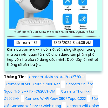
THÔNG SỐ KHI MUA CAMERA WIFI NÊN QUAN TÂM
Lần xem: 11851
3/28/2024 8:44:36 AM
Khi mua camera wifi, có một số thông số quan trọng
mà bạn nên quan tâm để chọn được sản phẩm phù
hợp với nhu cầu sử dụng của mình. Dưới đây là một số
thông số cần lưu ý:
1
Thông Tin:
Camera Hikvision DS-2CD2720F-I
Camera ✲ VPH-C809AI Siêu Nét
Camera Ghi Âm
Ngoài Trời 8MP KX-C8205S-AM
Camera Thân KX-
C5205MN
Camera Wi-Fi Xoay 360º Tapo C222
Báo
Giá Camera Wifi Ezviz Chính Hãng
Camera Wifi Chính