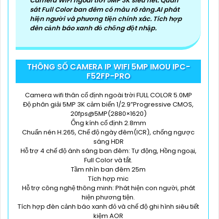
Camera WiFi ngoài trời 5MP 3K siêu nét. Quan
sát Full Color ban đêm có màu rõ ràng.AI phát
hiện người và phương tiện chính xác. Tích hợp
đèn cảnh báo xanh đỏ chống đột nhập.
THÔNG SỐ CAMERA IP WIFI 5MP IMOU IPC-
F52FP-PRO
Camera wifi thân cố định ngoài trời FULL COLOR 5.0MP
Độ phân giải 5MP 3K cảm biến 1/2.9”Progressive CMOS,
20fps@5MP(2880×1620)
Ống kính cố định 2.8mm
Chuẩn nén H.265, Chế độ ngày đêm(ICR), chống ngược
sáng HDR
Hỗ trợ 4 chế độ ánh sáng ban đêm: Tự động, Hồng ngoại,
Full Color và tắt.
Tầm nhìn ban đêm 25m
Tích hợp mic
Hỗ trợ công nghệ thông minh: Phát hiện con người, phát
hiện phương tiện.
Tích hợp đèn cảnh báo xanh đỏ và chế độ ghi hình siêu tiết
kiệm AOR