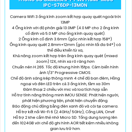
IPC-S76DP-13M0N
Camera WiFi 3 ống kính zoom kết hợp quay quét ngoài trời
13MP
4 Ống kính với độ phân giải 13.0MP (4.0 MP cho 2 ống kính
cố định và 5.0 MP cho ống kính quay quét).
2 Ống kính cố định 3.6mm (góc nhìn kết hợp 158°)
Ống kính quay quét 2.8mm+12mm (góc nhìn tối đa 94°) có
thể điều khiển từ xa,
Khả năng zoom kết hợp trên ống kính quay quét (mixed
zoom) 12X, nhìn xa rõ ràng hơn
Chuẩn nén H.265. Tốc độ khung hình 15fps. Cảm biến hình
ảnh 1/3” Progressive CMOS.
Chế độ ánh sáng kép thông minh 4 chế độ ban đêm, Hồng
ngoại và đèn LED trên cả 3 ống kính, tầm xa 30m
Đàm thoại 2 chiều với mic và loa tích hợp sẵn
Hỗ trợ tính năng thông minh IMOU SENSE: Phát hiện người,
phát hiện phương tiện, phát hiện chuyển động.
Báo động chủ động bằng đèn xanh đỏ và còi tại camera.
Hỗ trợ kết nối Wi-Fi 6 (2.4GHz/ 5GHz), Cổng LAN, Onvif
Hỗ trợ 2 khe cắm thẻ nhớ Micro SD. Tổng dung lượng lên
đến 1024GB với chế độ ghi hình AOR tiết kiệm nhiều không
gian lưu trữ hơn.