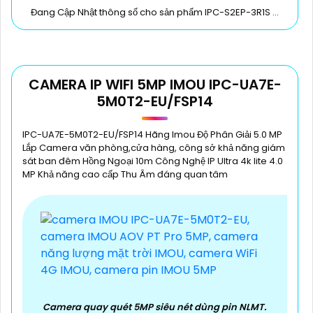
Đang Cập Nhật thông số cho sản phẩm IPC-S2EP-3R1S ...
'
CAMERA IP WIFI 5MP IMOU IPC-UA7E-
5M0T2-EU/FSP14
IPC-UA7E-5M0T2-EU/FSP14 Hãng Imou Độ Phân Giải 5.0 MP
Lắp Camera văn phòng,cửa hàng, công sở khả năng giám
sát ban đêm Hồng Ngoại 10m Công Nghệ IP Ultra 4k lite 4.0
MP Khả năng cao cấp Thu Âm đáng quan tâm
Camera quay quét 5MP siêu nét dùng pin NLMT.