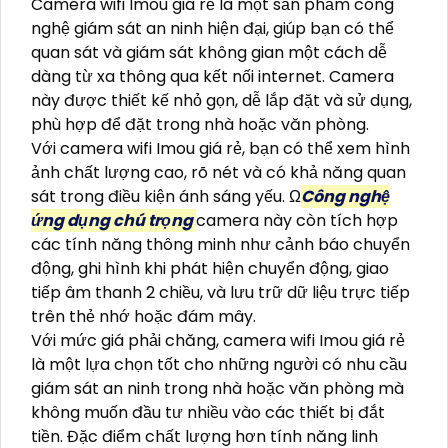
Camera wifi Imou giá rẻ là một sản phẩm công
nghệ giám sát an ninh hiện đại, giúp bạn có thể
quan sát và giám sát không gian một cách dễ
dàng từ xa thông qua kết nối internet. Camera
này được thiết kế nhỏ gọn, dễ lắp đặt và sử dụng,
phù hợp để đặt trong nhà hoặc văn phòng.
Với camera wifi Imou giá rẻ, bạn có thể xem hình
ảnh chất lượng cao, rõ nét và có khả năng quan
sát trong điều kiện ánh sáng yếu. Ω
Công nghệ
ứng dụng chú trọng
camera này còn tích hợp
các tính năng thông minh như cảnh báo chuyển
động, ghi hình khi phát hiện chuyển động, giao
tiếp âm thanh 2 chiều, và lưu trữ dữ liệu trực tiếp
trên thẻ nhớ hoặc đám mây.
Với mức giá phải chăng, camera wifi Imou giá rẻ
là một lựa chọn tốt cho những người có nhu cầu
giám sát an ninh trong nhà hoặc văn phòng mà
không muốn đầu tư nhiều vào các thiết bị đắt
tiền. Đặc điểm chất lượng hơn tính năng linh