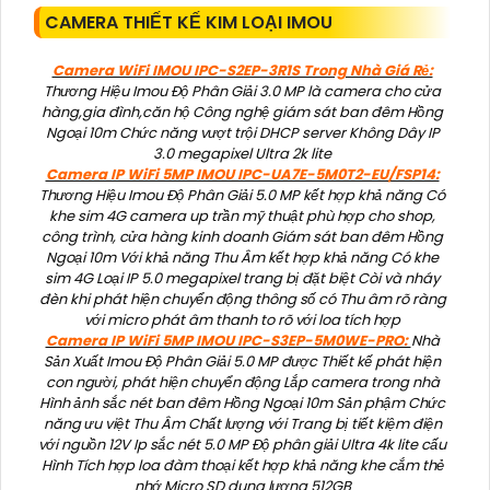
CAMERA THIẾT KẾ KIM LOẠI IMOU
Camera WiFi IMOU IPC-S2EP-3R1S Trong Nhà Giá Rẻ:
Thương Hiệu Imou Độ Phân Giải 3.0 MP là camera cho cửa
hàng,gia đình,căn hộ Công nghệ giám sát ban đêm Hồng
Ngoại 10m Chức năng vượt trội DHCP server Không Dây IP
3.0 megapixel Ultra 2k lite
Camera IP WiFi 5MP IMOU IPC-UA7E-5M0T2-EU/FSP14:
Thương Hiệu Imou Độ Phân Giải 5.0 MP kết hợp khả năng Có
khe sim 4G camera up trần mỹ thuật phù hợp cho shop,
công trình, cửa hàng kinh doanh Giám sát ban đêm Hồng
Ngoại 10m Với khả năng Thu Âm kết hợp khả năng Có khe
sim 4G Loại IP 5.0 megapixel trang bị đặt biệt Còi và nháy
đèn khi phát hiện chuyển động thông số có Thu âm rõ ràng
với micro phát âm thanh to rõ với loa tích hợp
Camera IP WiFi 5MP IMOU IPC-S3EP-5M0WE-PRO:
Nhà
Sản Xuất Imou Độ Phân Giải 5.0 MP được Thiết kế phát hiện
con người, phát hiện chuyển động Lắp camera trong nhà
Hình ảnh sắc nét ban đêm Hồng Ngoại 10m Sản phậm Chức
năng ưu việt Thu Âm Chất lượng với Trang bị tiết kiệm điện
với nguồn 12V Ip sắc nét 5.0 MP Độ phân giải Ultra 4k lite cấu
Hình Tích hợp loa đàm thoại kết hợp khả năng khe cắm thẻ
nhớ Micro SD dung lượng 512GB