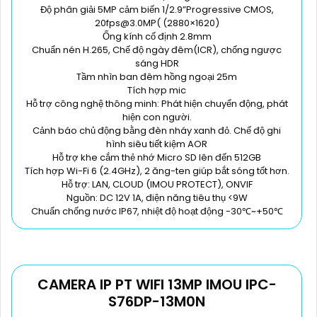
Độ phân giải 5MP cảm biến 1/2.9”Progressive CMOS,
20fps@3.0MP( (2880×1620)
Ống kính cố định 2.8mm
Chuẩn nén H.265, Chế độ ngày đêm(ICR), chống ngược
sáng HDR
Tầm nhìn ban đêm hồng ngoại 25m
Tích hợp mic
Hỗ trợ công nghệ thông minh: Phát hiện chuyển động, phát
hiện con người.
Cảnh báo chủ động bằng đèn nháy xanh đỏ. Chế độ ghi
hình siêu tiết kiệm AOR
Hỗ trợ khe cắm thẻ nhớ Micro SD lên đến 512GB
Tích hợp Wi-Fi 6 (2.4GHz), 2 ăng-ten giúp bắt sóng tốt hơn.
Hỗ trợ: LAN, CLOUD (IMOU PROTECT), ONVIF
Nguồn: DC 12V 1A, điện năng tiêu thụ <9W
Chuẩn chống nước IP67, nhiệt độ hoạt động -30℃~+50℃
CAMERA IP PT WIFI 13MP IMOU IPC-
S76DP-13M0N