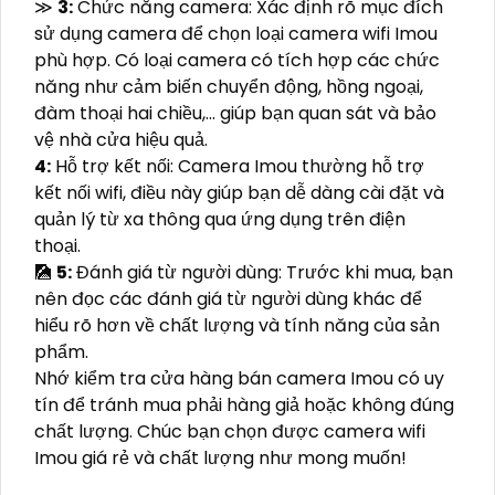
≫
3:
Chức năng camera: Xác định rõ mục đích
sử dụng camera để chọn loại camera wifi Imou
phù hợp. Có loại camera có tích hợp các chức
năng như cảm biến chuyển động, hồng ngoại,
đàm thoại hai chiều,... giúp bạn quan sát và bảo
vệ nhà cửa hiệu quả.
4:
Hỗ trợ kết nối: Camera Imou thường hỗ trợ
kết nối wifi, điều này giúp bạn dễ dàng cài đặt và
quản lý từ xa thông qua ứng dụng trên điện
thoại.
🎑
5:
Đánh giá từ người dùng: Trước khi mua, bạn
nên đọc các đánh giá từ người dùng khác để
hiểu rõ hơn về chất lượng và tính năng của sản
phẩm.
Nhớ kiểm tra cửa hàng bán camera Imou có uy
tín để tránh mua phải hàng giả hoặc không đúng
chất lượng. Chúc bạn chọn được camera wifi
Imou giá rẻ và chất lượng như mong muốn!