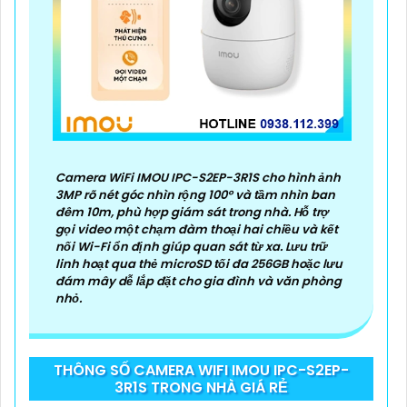
lĩnh vực an ninh và giám sát, vì vậy bạn có thể tin
tưởng vào chất lượng của sản phẩm.
🏘
4:
Tích hợp công nghệ mới: Camera Wifi Imou
thường được tích hợp các công nghệ mới như trí
tuệ nhân tạo, cảm biến chuyển động thông minh
giúp tăng cường tính năng bảo mật.
🌐
5:
Hỗ trợ dịch vụ sau bán hàng: Imou cung cấp
dịch vụ hỗ trợ khách hàng tốt sau khi mua sản
Camera WiFi IMOU IPC-S2EP-3R1S cho hình ảnh
phẩm, bảo đảm rằng bạn sẽ có sự trợ giúp nhanh
3MP rõ nét góc nhìn rộng 100° và tầm nhìn ban
đêm 10m, phù hợp giám sát trong nhà. Hỗ trợ
chóng khi cần thiết.
gọi video một chạm đàm thoại hai chiều và kết
Hy vọng những thông tin trên giúp bạn tìm được lựa
nối Wi-Fi ổn định giúp quan sát từ xa. Lưu trữ
chọn hoàn hảo cho Camera Wifi Imou giá rẻ.
linh hoạt qua thẻ microSD tối đa 256GB hoặc lưu
đám mây dễ lắp đặt cho gia đình và văn phòng
nhỏ.
THÔNG SỐ CAMERA WIFI IMOU IPC-S2EP-
3R1S TRONG NHÀ GIÁ RẺ