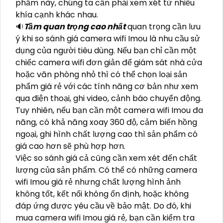
phẩm này, chúng ta cần phải xem xét từ nhiều
khía cạnh khác nhau.
🔉
Tầm quan trọng cao nhất
quan trọng cần lưu
ý khi so sánh giá camera wifi Imou là nhu cầu sử
dụng của người tiêu dùng. Nếu bạn chỉ cần một
chiếc camera wifi đơn giản để giám sát nhà cửa
hoặc văn phòng nhỏ thì có thể chọn loại sản
phẩm giá rẻ với các tính năng cơ bản như xem
qua điện thoại, ghi video, cảnh báo chuyển động.
Tuy nhiên, nếu bạn cần một camera wifi Imou đa
năng, có khả năng xoay 360 độ, cảm biến hồng
ngoại, ghi hình chất lượng cao thì sản phẩm có
giá cao hơn sẽ phù hợp hơn.
Việc so sánh giá cả cũng cần xem xét đến chất
lượng của sản phẩm. Có thể có những camera
wifi Imou giá rẻ nhưng chất lượng hình ảnh
không tốt, kết nối không ổn định, hoặc không
đáp ứng được yêu cầu về bảo mật. Do đó, khi
mua camera wifi Imou giá rẻ, bạn cần kiểm tra