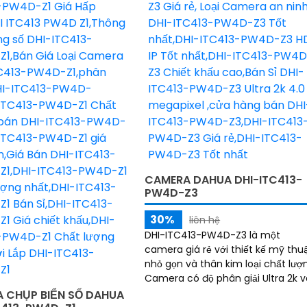
CAMERA DAHUA DHI-ITC413-
PW4D-Z3
30%
liên hệ
DHI-ITC413-PW4D-Z3 là một
camera giá rẻ với thiết kế mỹ thu
nhỏ gọn và thân kim loại chất lượ
Camera có độ phân giải Ultra 2k 
sử dụng công nghệ hình ảnh IP,
 CHỤP BIỂN SỐ DAHUA