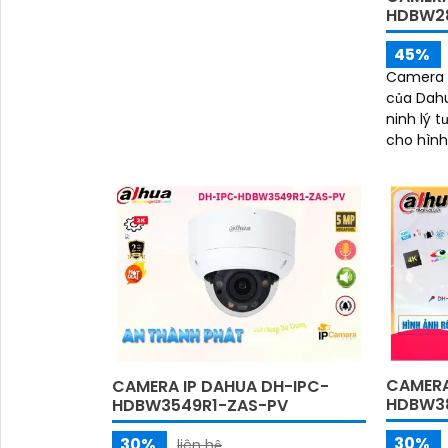
HDBW2
45%
Camera 
của Dahu
ninh lý t
cho hình 
Thiết bị
nghệ...
CAMERA
CAMERA IP DAHUA DH-IPC-
HDBW38
HDBW3549R1-ZAS-PV
30%
30%
liên hệ