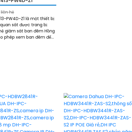
C413-PW4D-Z1
không bị giảm chất lượng
liên hệ
13-PW4D-Z1 là một thiết bị
uan sát được trang bị
hệ giám sát ban đêm Hồng
cho phép xem ban đêm đến
hất lượng hình ảnh trong
 MP