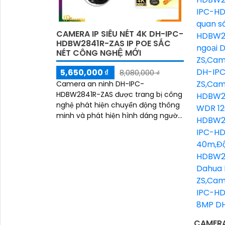
CAMERA IP SIÊU NÉT 4K DH-IPC-
HDBW2841R-ZAS IP POE SẮC
NÉT CÔNG NGHỆ MỚI
5,650,000 ₫
8,080,000 ₫
Camera an ninh DH-IPC-
HDBW2841R-ZAS được trang bị công
nghệ phát hiện chuyển động thông
minh và phát hiện hình dáng người,
giúp người dùng dễ dàng quản lý và
giám sát. Sản phẩm này kết nối qua
dây mạng, có khả năng báo động
khi xâm nhập hàng rào ảo
CAMERA