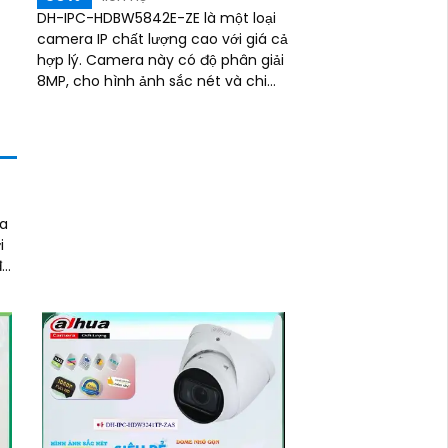
DH-IPC-HDBW5842E-ZE là một loại
camera IP chất lượng cao với giá cả
hợp lý. Camera này có độ phân giải
8MP, cho hình ảnh sắc nét và chi
tiết rõ ràng. Cấu trúc chống bụi,
chống...
ủa
đạt
,