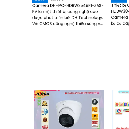
Thiết bị
Camera DH-IPC-HDBW3549R1-ZAS-
HDBW384
PV là một thiết bị công nghệ cao
Camera c
được phát triển bởi DH Technology.
kế để đá
Với CMOS công nghệ thiếu sáng và
ban đêm. Với khả năng xem
hồng ngoại có tầm quan sát xa
đêm Full 
50m, camera này mang đến cho
bạn hình ảnh chất lượng với độ sắc
nét Ultra 4k lite