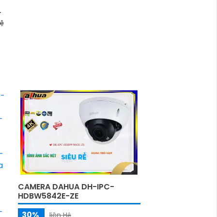
-
ới
CAMERA DAHUA DH-IPC-
HDBW5842E-ZE
30%
liên Hệ