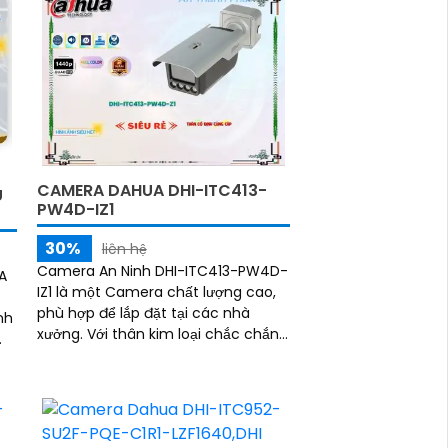
CAMERA DAHUA DHI-ITC413-
U
PW4D-IZ1
30%
liên hệ
Camera An Ninh DHI-ITC413-PW4D-
A
IZ1 là một Camera chất lượng cao,
phù hợp để lắp đặt tại các nhà
xưởng. Với thân kim loại chắc chắn,
camera này mang lại hình ảnh chất
ại
lượng 4