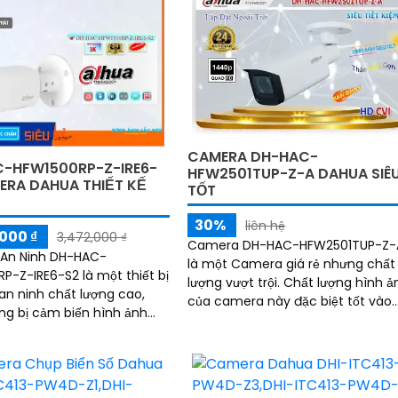
CAMERA DH-HAC-
-HFW1500RP-Z-IRE6-
HFW2501TUP-Z-A DAHUA SIÊ
ERA DAHUA THIẾT KẾ
TỐT
30%
liên hệ
000 ₫
3,472,000 ₫
Camera DH-HAC-HFW2501TUP-Z-
An Ninh DH-HAC-
là một Camera giá rẻ nhưng chất
P-Z-IRE6-S2 là một thiết bị
lượng vượt trội. Chất lượng hình ảnh
n ninh chất lượng cao,
của camera này đặc biệt tốt vào
ng bị cảm biến hình ảnh
ban đêm, với công nghệ hồng ngo
t CMOS 5.0 MP, cho phép xử
80m và hình ảnh sắc nét
ảnh chất lượng cao trong
 thiếu sáng