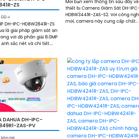
Mời bạn xem thông tin sau đây về
841R-ZS
thiết bị Camera Giám Sát DH-IPC
HDBW3441R-ZAS-S2. Với công nghệ
00 ₫
mới, camera này cung cấp chất
IP DH-IPC-HDBW2841R-ZS
lượng hình ảnh mượt mà hơn so v
a là giải pháp giám sát an
CMOS truyền thống
ưởng với độ phân giải 8.0MP
ảnh sắc nét và chi tiết.
 này được trang bị công
 DAHUA DH-IPC-
49R1-ZAS-PV
liên Hệ