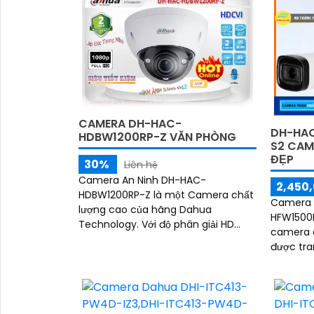
CAMERA DH-HAC-
DH-HAC
HDBW1200RP-Z VĂN PHÒNG
S2 CAM
ĐẸP
30%
Liên hệ
Camera An Ninh DH-HAC-
2,450,
HDBW1200RP-Z là một Camera chất
Camera 
lượng cao của hãng Dahua
HFW1500R
Technology. Với độ phân giải HD
camera a
1080P, camera này cung cấp hình
được tra
ảnh rõ nét và chi tiết
Starligh
lý hình 
'
điều kiện