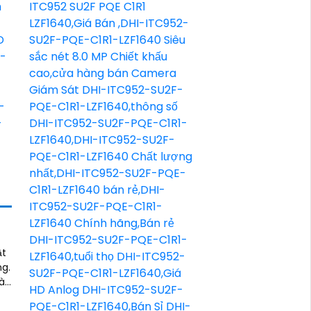
ật
ng.
và