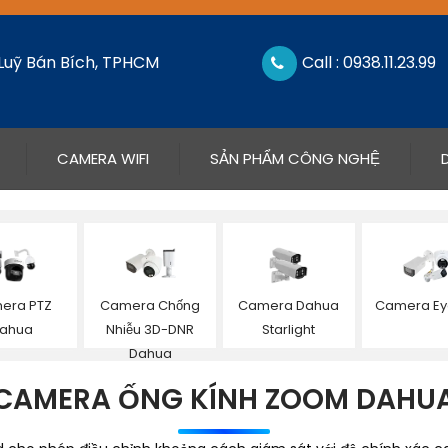
 Luỹ Bán Bích, TPHCM
Call : 0938.11.23.99
CAMERA WIFI
SẢN PHẨM CÔNG NGHỆ
era PTZ
Camera Chống
Camera Dahua
Camera Ey
ahua
Nhiễu 3D-DNR
Starlight
Dahua
CAMERA ỐNG KÍNH ZOOM DAHU