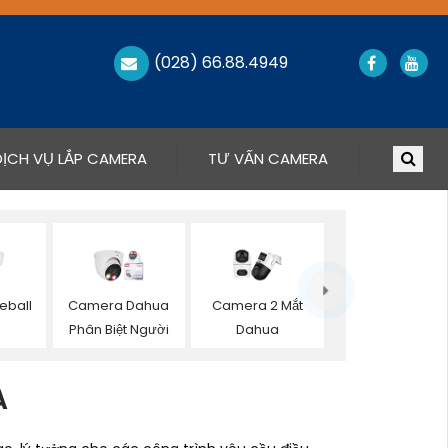
(028) 66.88.4949
DỊCH VỤ LẮP CAMERA
TƯ VẤN CAMERA
eball
Camera Dahua
Camera 2 Mắt
Phân Biệt Người
Dahua
A