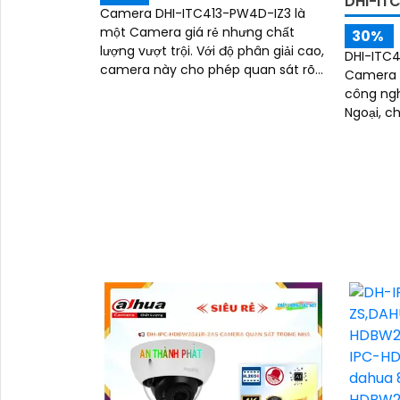
DHI-IT
Camera DHI-ITC413-PW4D-IZ3 là
một Camera giá rẻ nhưng chất
30%
lượng vượt trội. Với độ phân giải cao,
DHI-ITC4
camera này cho phép quan sát rõ
Camera q
nét cả ngày lẫn đêm. Thiết kế nhỏ
công ng
gọn và dễ...
Ngoại, 
30m và c
sáng 4.0