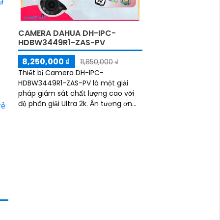
CAMERA DAHUA DH-IPC-
HDBW3449R1-ZAS-PV
8,250,000 ₫
11,850,000 ₫
Thiết bị Camera DH-IPC-
HDBW3449R1-ZAS-PV là một giải
pháp giám sát chất lượng cao với
độ phân giải Ultra 2k. Ấn tượng ơn
với những thông số là nó được
trang bị công nghệ giám sát...