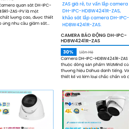
 Camera quan sát DH-IPC-
9R1-ZAS-PV là một
hất lượng cao, được thiết
p ứng nhu cầu giám sát
 ban
CAMERA BÁO ĐỘNG DH-IPC-
Color trong...
HDBW4241R-ZAS
30%
Liên Hệ
Camera DH-IPC-HDBW4241R-ZAS
thuộc dòng sản phẩm WizMind c
thương hiệu Dahua danh tiếng. Với
thiết kế vỏ kim loại chắc chắn và 
chuẩn chống nước, chống bụi IP67
camera này...