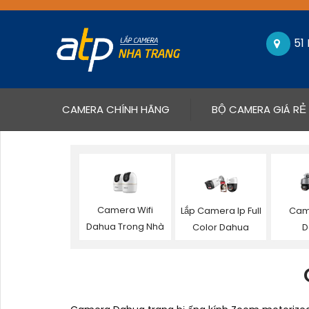
51
(CURRENT)
CAMERA CHÍNH HÃNG
BỘ CAMERA GIÁ RẺ
Camera Wifi
Lắp Camera Ip Full
Cam
Dahua Trong Nhà
Color Dahua
D