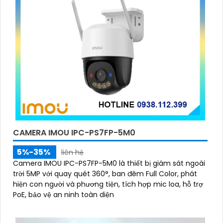
CAMERA IMOU IPC-PS7FP-5M0
5%-35%
liên hệ
Camera IMOU IPC-PS7FP-5M0 là thiết bị giám sát ngoài
trời 5MP với quay quét 360°, ban đêm Full Color, phát
hiện con người và phương tiện, tích hợp mic loa, hỗ trợ
PoE, bảo vệ an ninh toàn diện