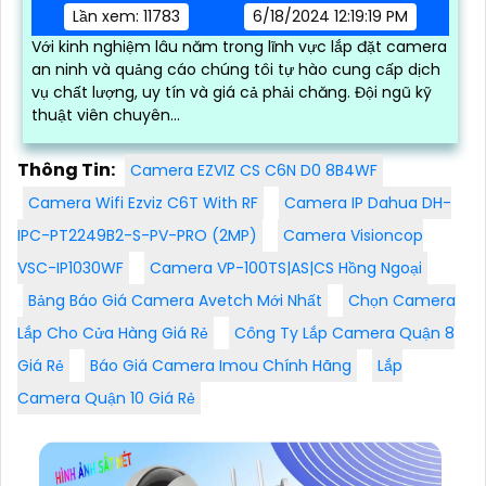
Lần xem: 11783
6/18/2024 12:19:19 PM
Với kinh nghiệm lâu năm trong lĩnh vực lắp đặt camera
an ninh và quảng cáo chúng tôi tự hào cung cấp dịch
vụ chất lượng, uy tín và giá cả phải chăng. Đội ngũ kỹ
thuật viên chuyên...
Thông Tin:
Camera EZVIZ CS C6N D0 8B4WF
Camera Wifi Ezviz C6T With RF
Camera IP Dahua DH-
IPC-PT2249B2-S-PV-PRO (2MP)
Camera Visioncop
VSC-IP1030WF
Camera VP-100TS|AS|CS Hồng Ngoại
Bảng Báo Giá Camera Avetch Mới Nhất
Chọn Camera
Lắp Cho Cửa Hàng Giá Rẻ
Công Ty Lắp Camera Quận 8
Giá Rẻ
Báo Giá Camera Imou Chính Hãng
Lắp
Camera Quận 10 Giá Rẻ