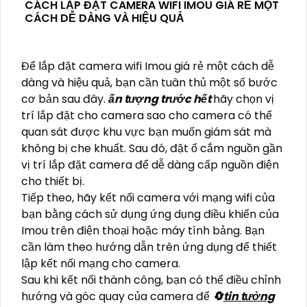
CÁCH LẮP ĐẶT CAMERA WIFI IMOU GIÁ RẺ MỘT
CÁCH DỄ DÀNG VÀ HIỆU QUẢ
Để lắp đặt camera wifi Imou giá rẻ một cách dễ
dàng và hiệu quả, bạn cần tuân thủ một số bước
cơ bản sau đây.
ấn tượng trước hết
hãy chọn vị
trí lắp đặt cho camera sao cho camera có thể
quan sát được khu vực bạn muốn giám sát mà
không bị che khuất. Sau đó, đặt ổ cắm nguồn gần
vị trí lắp đặt camera để dễ dàng cấp nguồn điện
cho thiết bị.
Tiếp theo, hãy kết nối camera với mạng wifi của
bạn bằng cách sử dụng ứng dụng điều khiển của
Imou trên điện thoại hoặc máy tính bảng. Bạn
cần làm theo hướng dẫn trên ứng dụng để thiết
lập kết nối mạng cho camera.
Sau khi kết nối thành công, bạn có thể điều chỉnh
hướng và góc quay của camera để
🔄
tin tưởng