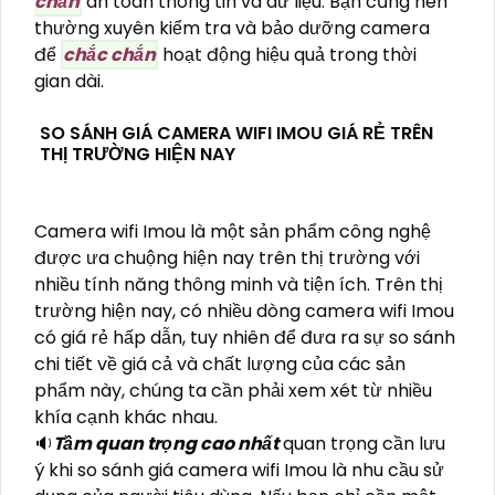
chắn
an toàn thông tin và dữ liệu. Bạn cũng nên
thường xuyên kiểm tra và bảo dưỡng camera
để
chắc chắn
hoạt động hiệu quả trong thời
gian dài.
SO SÁNH GIÁ CAMERA WIFI IMOU GIÁ RẺ TRÊN
THỊ TRƯỜNG HIỆN NAY
Camera wifi Imou là một sản phẩm công nghệ
được ưa chuộng hiện nay trên thị trường với
nhiều tính năng thông minh và tiện ích. Trên thị
trường hiện nay, có nhiều dòng camera wifi Imou
có giá rẻ hấp dẫn, tuy nhiên để đưa ra sự so sánh
chi tiết về giá cả và chất lượng của các sản
phẩm này, chúng ta cần phải xem xét từ nhiều
khía cạnh khác nhau.
🔉
Tầm quan trọng cao nhất
quan trọng cần lưu
ý khi so sánh giá camera wifi Imou là nhu cầu sử