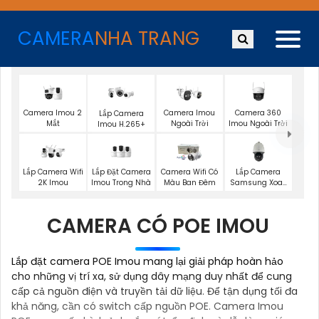
CAMERA
NHA TRANG
Camera Imou 2
Camera Imou
Camera 360
Lắp Camera
Mắt
Ngoài Trời
Imou Ngoài Trời
Imou H.265+
Lắp Đặt Camera
Lắp Camera
Lắp Camera Wifi
Camera Wifi Có
Imou Trong Nhà
Samsung Xoay
2K Imou
Màu Ban Đêm
360
CAMERA CÓ POE IMOU
Lắp đặt camera POE Imou mang lại giải pháp hoàn hảo
cho những vị trí xa, sử dụng dây mạng duy nhất để cung
cấp cả nguồn điện và truyền tải dữ liệu. Để tận dụng tối đa
khả năng, cần có switch cấp nguồn POE. Camera Imou