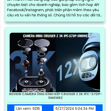
chuyên biệt cho doanh nghiệp, bao gồm tích hợp API
Facebook/Instagram, phát triển phần mềm theo yêu
cầu và tư vấn hệ thống số. Chúng tôi hỗ trợ các đối tác
bên thứ ba xây dựng, vận hành và mở rộng hệ thống
trên nền tảng mạng xã hội, giúp tối ưu hóa quy trình
kinh doanh và kết nối khách hàng hiệu quả trong thời
đại số
REVIEW CAMERA ỐNG KÍNH KÉP CRUISER Z 3K IPC-S7DP-
5M0WEZ
Lần xem: 9216
6/27/2024 5:04:34 PM