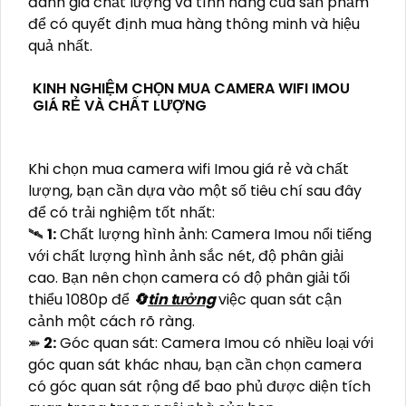
đánh giá chất lượng và tính năng của sản phẩm
để có quyết định mua hàng thông minh và hiệu
quả nhất.
KINH NGHIỆM CHỌN MUA CAMERA WIFI IMOU
GIÁ RẺ VÀ CHẤT LƯỢNG
Khi chọn mua camera wifi Imou giá rẻ và chất
lượng, bạn cần dựa vào một số tiêu chí sau đây
để có trải nghiệm tốt nhất:
🛰
1:
Chất lượng hình ảnh: Camera Imou nổi tiếng
với chất lượng hình ảnh sắc nét, độ phân giải
cao. Bạn nên chọn camera có độ phân giải tối
thiểu 1080p để
🔄
tin tưởng
việc quan sát cận
cảnh một cách rõ ràng.
⤘
2:
Góc quan sát: Camera Imou có nhiều loại với
góc quan sát khác nhau, bạn cần chọn camera
có góc quan sát rộng để bao phủ được diện tích