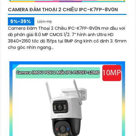
CAMERA ĐÀM THOẠI 2 CHIỀU IPC-K7FP-8V0N
5%-35%
Liên Hệ
Camera Đàm Thoại 2 Chiều IPC-K7FP-8V0N mở đầu với
'
độ phân giải 8.0 MP CMOS 1/2. 7” hình ảnh Ultra HD
3840×2160 tốc độ 15fps tại 8MP ống kính cố định 3. 6mm
cho góc nhìn ngang...