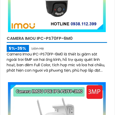
CAMERA IMOU IPC-PS70FP-6M0
5%-35%
Liên Hệ
Camera Imou IPC-PS70FP-6M0 là thiết bị giám sát
ngoài trời 6MP với hai ống kính, hỗ trợ quay quét linh
hoạt, ban đêm Full Color, tích hợp mic và loa hai chiều,
phát hiện con người và phương tiện, phù hợp lắp đặt
cho gia đình, cửa hàng và văn phòng