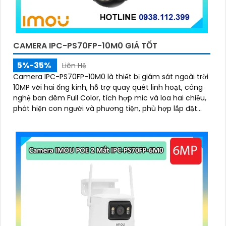
CAMERA IPC-PS70FP-10M0 GIÁ TỐT
5%-35%
Liên Hệ
Camera IPC-PS70FP-10M0 là thiết bị giám sát ngoài trời
10MP với hai ống kính, hỗ trợ quay quét linh hoạt, công
nghệ ban đêm Full Color, tích hợp mic và loa hai chiều,
phát hiện con người và phương tiện, phù hợp lắp đặt
cho gia đình, cửa hàng và văn phòng