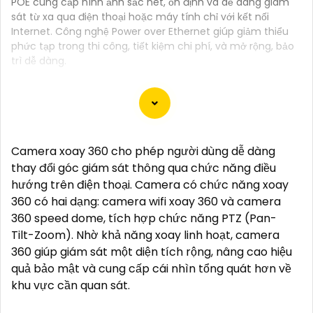
POE cung cấp hình ảnh sắc nét, ổn định và dễ dàng giám
sát từ xa qua điện thoại hoặc máy tính chỉ với kết nối
Internet. Công nghệ Power over Ethernet giúp giảm thiểu
phức tạp trong thi công, tiết kiệm chi phí, và mở rộng, bảo
trì dễ dàng.
Dưới đây là 5 lý do để bạn chọn lắp Camera Wifi
Camera xoay 360 cho phép người dùng dễ dàng
Imou giá rẻ:
thay đổi góc giám sát thông qua chức năng điều
🌙
1:
Giá cả phải chăng: Camera Wifi Imou cung cấp
hướng trên điện thoại. Camera có chức năng xoay
các tính năng hiện đại như quan sát từ xa, báo động
360 có hai dạng: camera wifi xoay 360 và camera
chuyển động, và chất lượng hình ảnh tốt mà vẫn có
360 speed dome, tích hợp chức năng PTZ (Pan-
mức giá hấp dẫn.
Tilt-Zoom). Nhờ khả năng xoay linh hoạt, camera
➲
2:
Dễ dàng lắp đặt: Camera Imou được thiết kế dễ
360 giúp giám sát một diện tích rộng, nâng cao hiệu
dàng lắp đặt, bạn có thể tự cài đặt và sử dụng mà
quả bảo mật và cung cấp cái nhìn tổng quát hơn về
không cần phải thuê dịch vụ chuyên nghiệp.
khu vực cần quan sát.
💬
3:
Độ tin cậy cao: Sản phẩm của Imou được sản
xuất bởi một trong những công ty hàng đầu trong