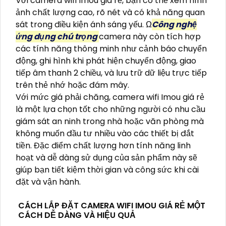
Với camera wifi Imou giá rẻ, bạn có thể xem hình
ảnh chất lượng cao, rõ nét và có khả năng quan
sát trong điều kiện ánh sáng yếu. Ω
Công nghệ
ứng dụng chú trọng
camera này còn tích hợp
các tính năng thông minh như cảnh báo chuyển
động, ghi hình khi phát hiện chuyển động, giao
tiếp âm thanh 2 chiều, và lưu trữ dữ liệu trực tiếp
trên thẻ nhớ hoặc đám mây.
Với mức giá phải chăng, camera wifi Imou giá rẻ
là một lựa chọn tốt cho những người có nhu cầu
giám sát an ninh trong nhà hoặc văn phòng mà
không muốn đầu tư nhiều vào các thiết bị đắt
tiền. Đặc điểm chất lượng hơn tính năng linh
hoạt và dễ dàng sử dụng của sản phẩm này sẽ
giúp bạn tiết kiệm thời gian và công sức khi cài
đặt và vận hành.
CÁCH LẮP ĐẶT CAMERA WIFI IMOU GIÁ RẺ MỘT
CÁCH DỄ DÀNG VÀ HIỆU QUẢ