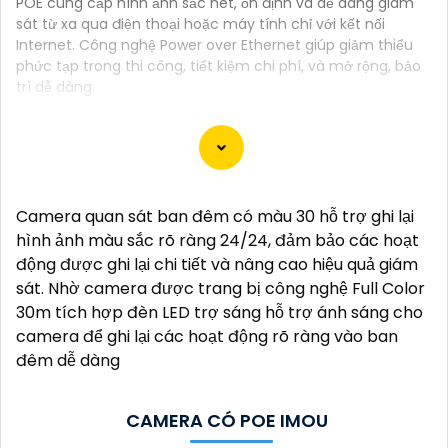
POE cung cấp hình ảnh sắc nét, ổn định và dễ dàng giám
sát từ xa qua điện thoại hoặc máy tính chỉ với kết nối
Internet. Công nghệ Power over Ethernet giúp giảm thiểu
phức tạp trong thi công, tiết kiệm chi phí, và mở rộng, bảo
trì dễ dàng.
Dưới đây là 5 lý do để bạn chọn lắp Camera Wifi
Camera quan sát ban đêm có màu 30 hỗ trợ ghi lại
Imou giá rẻ:
hình ảnh màu sắc rõ ràng 24/24, đảm bảo các hoạt
🌙
1:
Giá cả phải chăng: Camera Wifi Imou cung cấp
động được ghi lại chi tiết và nâng cao hiệu quả giám
các tính năng hiện đại như quan sát từ xa, báo động
sát. Nhờ camera được trang bị công nghệ Full Color
chuyển động, và chất lượng hình ảnh tốt mà vẫn có
30m tích hợp đèn LED trợ sáng hỗ trợ ánh sáng cho
mức giá hấp dẫn.
camera để ghi lại các hoạt động rõ ràng vào ban
➲
2:
Dễ dàng lắp đặt: Camera Imou được thiết kế dễ
đêm dễ dàng
dàng lắp đặt, bạn có thể tự cài đặt và sử dụng mà
không cần phải thuê dịch vụ chuyên nghiệp.
💬
3:
Độ tin cậy cao: Sản phẩm của Imou được sản
CAMERA CÓ POE IMOU
xuất bởi một trong những công ty hàng đầu trong