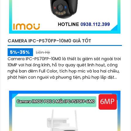
CAMERA IPC-PS70FP-10M0 GIÁ TỐT
5%-35%
Liên Hệ
Camera IPC-PS70FP-10M0 là thiết bị giám sát ngoài trời
10MP với hai ống kính, hỗ trợ quay quét linh hoạt, công
nghệ ban đêm Full Color, tích hợp mic và loa hai chiều,
phát hiện con người và phương tiện, phù hợp lắp đặt
cho gia đình, cửa hàng và văn phòng