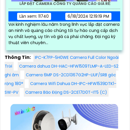
LẮP ĐẶT CAMERA CÔNG TY QUẢNG CÁO GIÁ RẺ
Lần xem: 11740
6/18/2024 12:19:19 PM
Với kinh nghiệm lâu năm trong lĩnh vực lắp đặt camera
an ninh và quảng cáo chúng tôi tự hào cung cấp dịch
vụ chất lượng, uy tín và giá cả phải chăng. Đội ngũ kỹ
thuật viên chuyên...
Thông Tin:
IPC-K7FP-5H0WE Camera Full Color Ngoài
Trời
Camera dahua DH-HAC-HFW1509TLMP-A-LED-S2
ghi âm
Camera 6MP DS-2CD1367G2HP-LIUF/SRB góc
rộng 180°
Camera Wifi Dahua DH-IPC-HFW1539DTK1-
SW-PV
Camera Báo Động DS-2CE17D0T-IT5 (C)