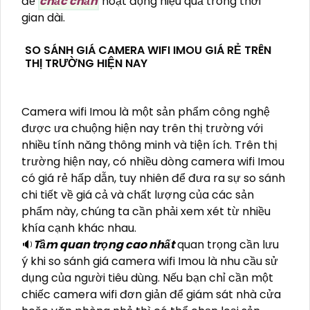
để
chắc chắn
hoạt động hiệu quả trong thời
gian dài.
SO SÁNH GIÁ CAMERA WIFI IMOU GIÁ RẺ TRÊN
THỊ TRƯỜNG HIỆN NAY
Camera wifi Imou là một sản phẩm công nghệ
được ưa chuộng hiện nay trên thị trường với
nhiều tính năng thông minh và tiện ích. Trên thị
trường hiện nay, có nhiều dòng camera wifi Imou
có giá rẻ hấp dẫn, tuy nhiên để đưa ra sự so sánh
chi tiết về giá cả và chất lượng của các sản
phẩm này, chúng ta cần phải xem xét từ nhiều
khía cạnh khác nhau.
🔉
Tầm quan trọng cao nhất
quan trọng cần lưu
ý khi so sánh giá camera wifi Imou là nhu cầu sử
dụng của người tiêu dùng. Nếu bạn chỉ cần một
chiếc camera wifi đơn giản để giám sát nhà cửa