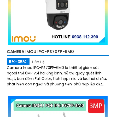
CAMERA IMOU IPC-PS70FP-6M0
5%-35%
Liên Hệ
Camera Imou IPC-PS70FP-6M0 là thiết bị giám sát
ngoài trời 6MP với hai ống kính, hỗ trợ quay quét linh
hoạt, ban đêm Full Color, tích hợp mic và loa hai chiều,
phát hiện con người và phương tiện, phù hợp lắp đặt
cho gia đình, cửa hàng và văn phòng