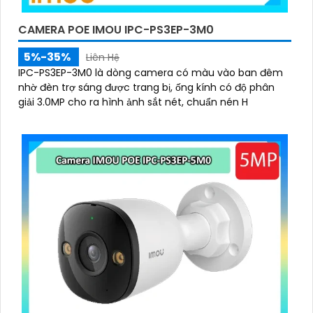
CAMERA POE IMOU IPC-PS3EP-3M0
5%-35%
Liên Hệ
IPC-PS3EP-3M0 là dòng camera có màu vào ban đêm
nhờ đèn trợ sáng được trang bị, ống kính có độ phân
giải 3.0MP cho ra hình ảnh sắt nét, chuẩn nén H