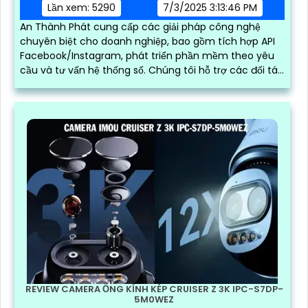
Lần xem: 5290
7/3/2025 3:13:46 PM
An Thành Phát cung cấp các giải pháp công nghệ
chuyên biệt cho doanh nghiệp, bao gồm tích hợp API
Facebook/Instagram, phát triển phần mềm theo yêu
cầu và tư vấn hệ thống số. Chúng tôi hỗ trợ các đối tác
bên thứ ba xây dựng, vận hành và mở rộng hệ thống
trên nền tảng mạng xã hội, giúp tối ưu hóa quy trình
kinh doanh và kết nối khách hàng hiệu quả trong thời
đại số
REVIEW CAMERA ỐNG KÍNH KÉP CRUISER Z 3K IPC-S7DP-
5M0WEZ