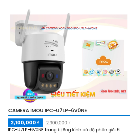
CAMERA IMOU IPC-U7LP-6V0NE
2,100,000 ₫
2,300,000 ₫
IPC-U7LP-6V0NE trang bị ống kính có độ phân giải 6