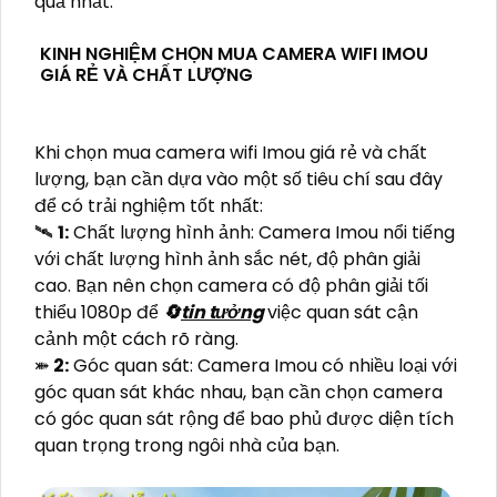
quả nhất.
KINH NGHIỆM CHỌN MUA CAMERA WIFI IMOU
GIÁ RẺ VÀ CHẤT LƯỢNG
Khi chọn mua camera wifi Imou giá rẻ và chất
lượng, bạn cần dựa vào một số tiêu chí sau đây
để có trải nghiệm tốt nhất:
🛰
1:
Chất lượng hình ảnh: Camera Imou nổi tiếng
với chất lượng hình ảnh sắc nét, độ phân giải
cao. Bạn nên chọn camera có độ phân giải tối
thiểu 1080p để
🔄
tin tưởng
việc quan sát cận
cảnh một cách rõ ràng.
⤘
2:
Góc quan sát: Camera Imou có nhiều loại với
góc quan sát khác nhau, bạn cần chọn camera
có góc quan sát rộng để bao phủ được diện tích
quan trọng trong ngôi nhà của bạn.