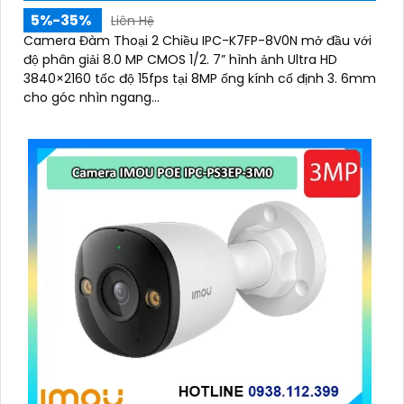
5%-35%
Liên Hệ
Camera Đàm Thoại 2 Chiều IPC-K7FP-8V0N mở đầu với
độ phân giải 8.0 MP CMOS 1/2. 7” hình ảnh Ultra HD
3840×2160 tốc độ 15fps tại 8MP ống kính cố định 3. 6mm
'
cho góc nhìn ngang...