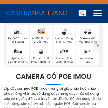
CAMERA
NHA TRANG
Báo Giá Camera
Camera Dùng
Báo Giá Camera
Camera Wifi
2 Mắt Imou
Sim 4G Imou
Wifi Imou
Imou Báo Động
Camera 360
Camera Quan
Lắp Camera
Camera Kho
Imou Ngoài Trời
Sát
Siêu Nhạy Sáng
Lạnh Tốt Nhất
Imou
CAMERA CÓ POE IMOU
Lắp đặt camera POE Imou mang lại giải pháp hoàn hảo
cho những vị trí xa, sử dụng dây mạng duy nhất để cung
cấp cả nguồn điện và truyền tải dữ liệu. Để tận dụng tối đa
khả năng, cần có switch cấp nguồn POE. Camera Imou