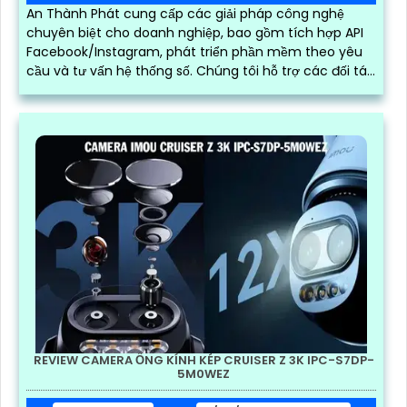
An Thành Phát cung cấp các giải pháp công nghệ
chuyên biệt cho doanh nghiệp, bao gồm tích hợp API
Facebook/Instagram, phát triển phần mềm theo yêu
cầu và tư vấn hệ thống số. Chúng tôi hỗ trợ các đối tác
bên thứ ba xây dựng, vận hành và mở rộng hệ thống
trên nền tảng mạng xã hội, giúp tối ưu hóa quy trình
kinh doanh và kết nối khách hàng hiệu quả trong thời
đại số
REVIEW CAMERA ỐNG KÍNH KÉP CRUISER Z 3K IPC-S7DP-
5M0WEZ