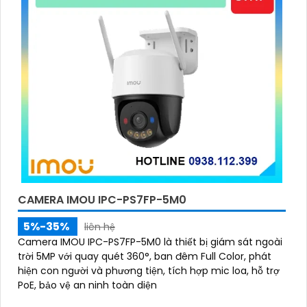
CAMERA IMOU IPC-PS7FP-5M0
5%-35%
liên hệ
Camera IMOU IPC-PS7FP-5M0 là thiết bị giám sát ngoài
trời 5MP với quay quét 360°, ban đêm Full Color, phát
hiện con người và phương tiện, tích hợp mic loa, hỗ trợ
PoE, bảo vệ an ninh toàn diện