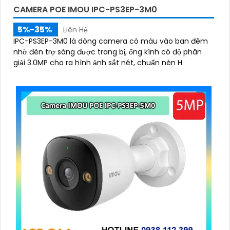
CAMERA POE IMOU IPC-PS3EP-3M0
5%-35%
Liên Hệ
IPC-PS3EP-3M0 là dòng camera có màu vào ban đêm
nhờ đèn trợ sáng được trang bị, ống kính có độ phân
giải 3.0MP cho ra hình ảnh sắt nét, chuẩn nén H