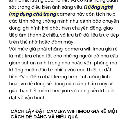
ảnh chất lượng cao, rõ nét và có khả năng quan
sát trong điều kiện ánh sáng yếu. Ω
Công nghệ
ứng dụng chú trọng
camera này còn tích hợp
các tính năng thông minh như cảnh báo chuyển
động, ghi hình khi phát hiện chuyển động, giao
tiếp âm thanh 2 chiều, và lưu trữ dữ liệu trực tiếp
trên thẻ nhớ hoặc đám mây.
Với mức giá phải chăng, camera wifi Imou giá rẻ
là một lựa chọn tốt cho những người có nhu cầu
giám sát an ninh trong nhà hoặc văn phòng mà
không muốn đầu tư nhiều vào các thiết bị đắt
tiền. Đặc điểm chất lượng hơn tính năng linh
hoạt và dễ dàng sử dụng của sản phẩm này sẽ
giúp bạn tiết kiệm thời gian và công sức khi cài
đặt và vận hành.
CÁCH LẮP ĐẶT CAMERA WIFI IMOU GIÁ RẺ MỘT
CÁCH DỄ DÀNG VÀ HIỆU QUẢ