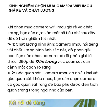
KINH NGHIỆM CHỌN MUA CAMERA WIFI IMOU
GIÁ RẺ VÀ CHẤT LƯỢNG
Khi chọn mua camera wifi Imou giá rẻ và chất
lượng, bạn cần dựa vào một số tiêu chí sau đây
để có trải nghiệm tốt nhất:
🛰
1:
Chất lượng hình ảnh: Camera Imou nổi tiếng
với chất lượng hình ảnh sắc nét, độ phân giải
cao. Bạn nên chọn camera có độ phân giải tối
thiểu 1080p để
🔄
tin tưởng
việc quan sát cận
cảnh một cách rõ ràng.
⤘
2:
Góc quan sát: Camera Imou có nhiều loại với
góc quan sát khác nhau, bạn cần chọn camera
có góc quan sát rộng để bao phủ được diện tích
quan trọng trong ngôi nhà của bạn.