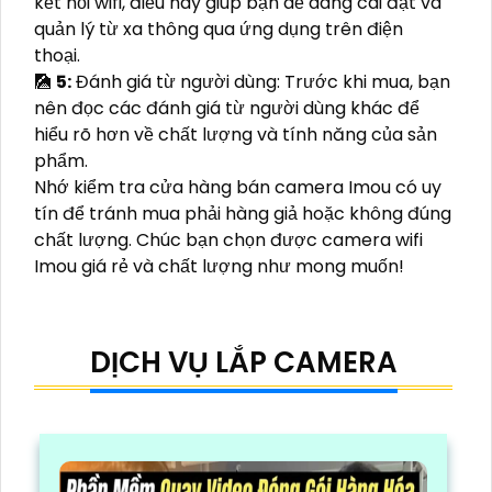
kết nối wifi, điều này giúp bạn dễ dàng cài đặt và
quản lý từ xa thông qua ứng dụng trên điện
thoại.
🎑
5:
Đánh giá từ người dùng: Trước khi mua, bạn
nên đọc các đánh giá từ người dùng khác để
hiểu rõ hơn về chất lượng và tính năng của sản
phẩm.
Nhớ kiểm tra cửa hàng bán camera Imou có uy
tín để tránh mua phải hàng giả hoặc không đúng
chất lượng. Chúc bạn chọn được camera wifi
Imou giá rẻ và chất lượng như mong muốn!
DỊCH VỤ LẮP CAMERA