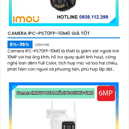
CAMERA IPC-PS70FP-10M0 GIÁ TỐT
5%-35%
Liên Hệ
Camera IPC-PS70FP-10M0 là thiết bị giám sát ngoài trời
10MP với hai ống kính, hỗ trợ quay quét linh hoạt, công
nghệ ban đêm Full Color, tích hợp mic và loa hai chiều,
phát hiện con người và phương tiện, phù hợp lắp đặt
cho gia đình, cửa hàng và văn phòng