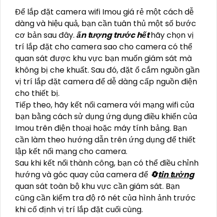
Để lắp đặt camera wifi Imou giá rẻ một cách dễ
dàng và hiệu quả, bạn cần tuân thủ một số bước
cơ bản sau đây.
ấn tượng trước hết
hãy chọn vị
trí lắp đặt cho camera sao cho camera có thể
quan sát được khu vực bạn muốn giám sát mà
không bị che khuất. Sau đó, đặt ổ cắm nguồn gần
vị trí lắp đặt camera để dễ dàng cấp nguồn điện
cho thiết bị.
Tiếp theo, hãy kết nối camera với mạng wifi của
bạn bằng cách sử dụng ứng dụng điều khiển của
Imou trên điện thoại hoặc máy tính bảng. Bạn
cần làm theo hướng dẫn trên ứng dụng để thiết
lập kết nối mạng cho camera.
Sau khi kết nối thành công, bạn có thể điều chỉnh
hướng và góc quay của camera để
🔄
tin tưởng
quan sát toàn bộ khu vực cần giám sát. Bạn
cũng cần kiểm tra độ rõ nét của hình ảnh trước
khi cố định vị trí lắp đặt cuối cùng.