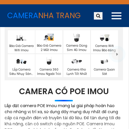
CAMERA
NHA TRANG
Báo Giá Camera
Camera Dùng
Báo Giá Camera
Camera Wifi
2 Mắt Imou
Sim 4G Imou
Wifi Imou
Imou Báo Động
Camera 360
Camera Quan
Lắp Camera
Camera Kho
Imou Ngoài Trời
Sát
Siêu Nhạy Sáng
Lạnh Tốt Nhất
Imou
CAMERA CÓ POE IMOU
Lắp đặt camera POE Imou mang lại giải pháp hoàn hảo
cho những vị trí xa, sử dụng dây mạng duy nhất để cung
cấp cả nguồn điện và truyền tải dữ liệu. Để tận dụng tối đa
khả năng, cần có switch cấp nguồn POE. Camera Imou