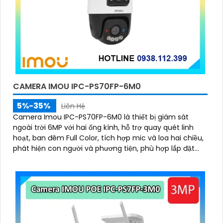
CAMERA IMOU IPC-PS70FP-6M0
5%-35%
Liên Hệ
Camera Imou IPC-PS70FP-6M0 là thiết bị giám sát
ngoài trời 6MP với hai ống kính, hỗ trợ quay quét linh
hoạt, ban đêm Full Color, tích hợp mic và loa hai chiều,
phát hiện con người và phương tiện, phù hợp lắp đặt
cho gia đình, cửa hàng và văn phòng