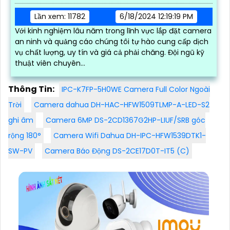
Lần xem: 11782
6/18/2024 12:19:19 PM
Với kinh nghiệm lâu năm trong lĩnh vực lắp đặt camera
an ninh và quảng cáo chúng tôi tự hào cung cấp dịch
vụ chất lượng, uy tín và giá cả phải chăng. Đội ngũ kỹ
thuật viên chuyên...
Thông Tin:
IPC-K7FP-5H0WE Camera Full Color Ngoài
Trời
Camera dahua DH-HAC-HFW1509TLMP-A-LED-S2
ghi âm
Camera 6MP DS-2CD1367G2HP-LIUF/SRB góc
rộng 180°
Camera Wifi Dahua DH-IPC-HFW1539DTK1-
SW-PV
Camera Báo Động DS-2CE17D0T-IT5 (C)