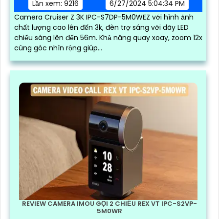
Lần xem: 9216
6/27/2024 5:04:34 PM
Camera Cruiser Z 3K IPC-S7DP-5M0WEZ với hình ảnh
chất lượng cao lên đến 3k, đèn trợ sáng với dãy LED
chiếu sáng lên đến 56m. Khả năng quay xoay, zoom 12x
cùng góc nhìn rộng giúp...
REVIEW CAMERA IMOU GỌI 2 CHIỀU REX VT IPC-S2VP-
5M0WR