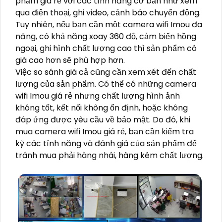
phẩm giá rẻ với các tính năng cơ bản như xem
qua điện thoại, ghi video, cảnh báo chuyển động.
Tuy nhiên, nếu bạn cần một camera wifi Imou đa
năng, có khả năng xoay 360 độ, cảm biến hồng
ngoại, ghi hình chất lượng cao thì sản phẩm có
giá cao hơn sẽ phù hợp hơn.
Việc so sánh giá cả cũng cần xem xét đến chất
lượng của sản phẩm. Có thể có những camera
wifi Imou giá rẻ nhưng chất lượng hình ảnh
không tốt, kết nối không ổn định, hoặc không
đáp ứng được yêu cầu về bảo mật. Do đó, khi
mua camera wifi Imou giá rẻ, bạn cần kiểm tra
kỹ các tính năng và đánh giá của sản phẩm để
tránh mua phải hàng nhái, hàng kém chất lượng.