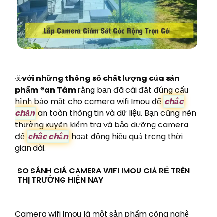
☣️
với những thông số chất lượng của sản
phẩm
®️
an Tâm
rằng bạn đã cài đặt đúng cấu
hình bảo mật cho camera wifi Imou để
chắc
chắn
an toàn thông tin và dữ liệu. Bạn cũng nên
thường xuyên kiểm tra và bảo dưỡng camera
để
chắc chắn
hoạt động hiệu quả trong thời
gian dài.
SO SÁNH GIÁ CAMERA WIFI IMOU GIÁ RẺ TRÊN
THỊ TRƯỜNG HIỆN NAY
Camera wifi Imou là một sản phẩm công nghệ