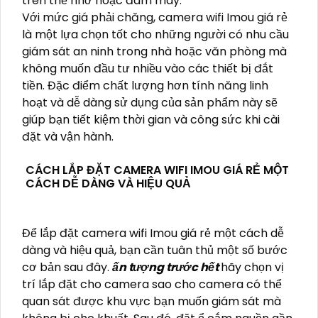
trên thẻ nhớ hoặc đám mây.
Với mức giá phải chăng, camera wifi Imou giá rẻ
là một lựa chọn tốt cho những người có nhu cầu
giám sát an ninh trong nhà hoặc văn phòng mà
không muốn đầu tư nhiều vào các thiết bị đắt
tiền. Đặc điểm chất lượng hơn tính năng linh
hoạt và dễ dàng sử dụng của sản phẩm này sẽ
giúp bạn tiết kiệm thời gian và công sức khi cài
đặt và vận hành.
CÁCH LẮP ĐẶT CAMERA WIFI IMOU GIÁ RẺ MỘT
CÁCH DỄ DÀNG VÀ HIỆU QUẢ
Để lắp đặt camera wifi Imou giá rẻ một cách dễ
dàng và hiệu quả, bạn cần tuân thủ một số bước
cơ bản sau đây.
ấn tượng trước hết
hãy chọn vị
trí lắp đặt cho camera sao cho camera có thể
quan sát được khu vực bạn muốn giám sát mà