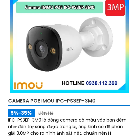
'
CAMERA POE IMOU IPC-PS3EP-3M0
5%-35%
Liên Hệ
IPC-PS3EP-3M0 là dòng camera có màu vào ban đêm
nhờ đèn trợ sáng được trang bị, ống kính có độ phân
giải 3.0MP cho ra hình ảnh sắt nét, chuẩn nén H