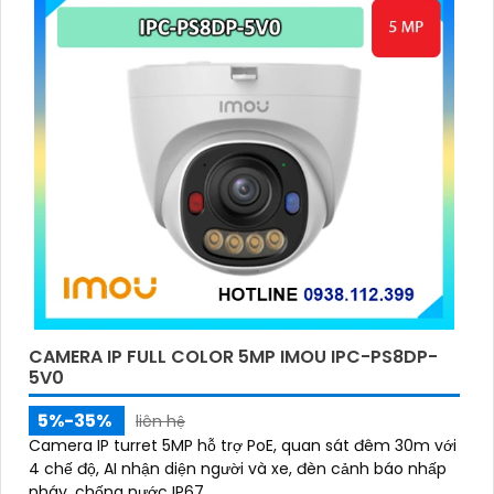
CAMERA IP FULL COLOR 5MP IMOU IPC-PS8DP-
5V0
5%-35%
liên hệ
Camera IP turret 5MP hỗ trợ PoE, quan sát đêm 30m với
4 chế độ, AI nhận diện người và xe, đèn cảnh báo nhấp
nháy, chống nước IP67