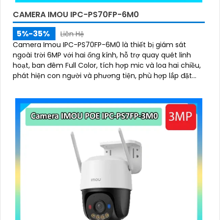
CAMERA IMOU IPC-PS70FP-6M0
5%-35%
Liên Hệ
Camera Imou IPC-PS70FP-6M0 là thiết bị giám sát
ngoài trời 6MP với hai ống kính, hỗ trợ quay quét linh
hoạt, ban đêm Full Color, tích hợp mic và loa hai chiều,
phát hiện con người và phương tiện, phù hợp lắp đặt
cho gia đình, cửa hàng và văn phòng