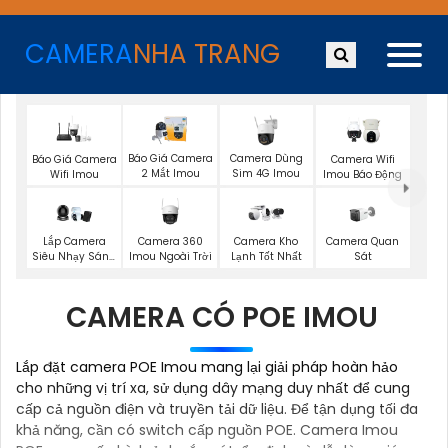
CAMERA
NHA TRANG
Báo Giá Camera
Camera Dùng
Báo Giá Camera
Camera Wifi
2 Mắt Imou
Sim 4G Imou
Wifi Imou
Imou Báo Động
Camera 360
Camera Quan
Lắp Camera
Camera Kho
Imou Ngoài Trời
Sát
Siêu Nhạy Sáng
Lạnh Tốt Nhất
Imou
CAMERA CÓ POE IMOU
Lắp đặt camera POE Imou mang lại giải pháp hoàn hảo
cho những vị trí xa, sử dụng dây mạng duy nhất để cung
cấp cả nguồn điện và truyền tải dữ liệu. Để tận dụng tối đa
khả năng, cần có switch cấp nguồn POE. Camera Imou