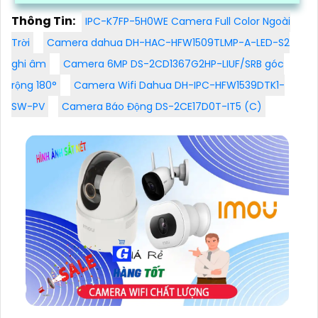
Thông Tin:
IPC-K7FP-5H0WE Camera Full Color Ngoài
Trời
Camera dahua DH-HAC-HFW1509TLMP-A-LED-S2
ghi âm
Camera 6MP DS-2CD1367G2HP-LIUF/SRB góc
rộng 180°
Camera Wifi Dahua DH-IPC-HFW1539DTK1-
SW-PV
Camera Báo Động DS-2CE17D0T-IT5 (C)