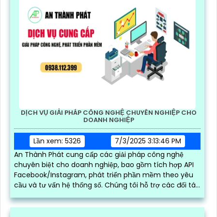
DỊCH VỤ GIẢI PHÁP CÔNG NGHỆ CHUYÊN NGHIỆP CHO
DOANH NGHIỆP
Lần xem: 5326
7/3/2025 3:13:46 PM
An Thành Phát cung cấp các giải pháp công nghệ
chuyên biệt cho doanh nghiệp, bao gồm tích hợp API
Facebook/Instagram, phát triển phần mềm theo yêu
cầu và tư vấn hệ thống số. Chúng tôi hỗ trợ các đối tác
bên thứ ba xây dựng, vận hành và mở rộng hệ thống
trên nền tảng mạng xã hội, giúp tối ưu hóa quy trình
kinh doanh và kết nối khách hàng hiệu quả trong thời