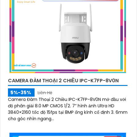
lĩnh vực an ninh và giám sát, vì vậy bạn có thể tin
tưởng vào chất lượng của sản phẩm.
🏘
4:
Tích hợp công nghệ mới: Camera Wifi Imou
thường được tích hợp các công nghệ mới như trí
tuệ nhân tạo, cảm biến chuyển động thông minh
giúp tăng cường tính năng bảo mật.
🌐
5:
Hỗ trợ dịch vụ sau bán hàng: Imou cung cấp
dịch vụ hỗ trợ khách hàng tốt sau khi mua sản
phẩm, bảo đảm rằng bạn sẽ có sự trợ giúp nhanh
chóng khi cần thiết.
Hy vọng những thông tin trên giúp bạn tìm được lựa
CAMERA ĐÀM THOẠI 2 CHIỀU IPC-K7FP-8V0N
chọn hoàn hảo cho Camera Wifi Imou giá rẻ.
5%-35%
Liên Hệ
Camera Đàm Thoại 2 Chiều IPC-K7FP-8V0N mở đầu với
độ phân giải 8.0 MP CMOS 1/2. 7” hình ảnh Ultra HD
3840×2160 tốc độ 15fps tại 8MP ống kính cố định 3. 6mm
cho góc nhìn ngang...