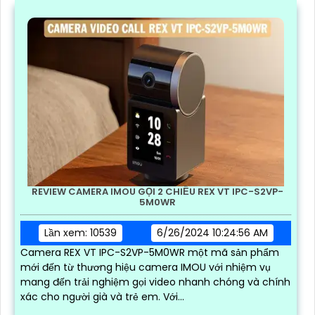
REVIEW CAMERA IMOU GỌI 2 CHIỀU REX VT IPC-S2VP-
5M0WR
Lần xem: 10539
6/26/2024 10:24:56 AM
Camera REX VT IPC-S2VP-5M0WR một mã sản phẩm
mới đến từ thương hiệu camera IMOU với nhiệm vụ
mang đến trải nghiệm gọi video nhanh chóng và chính
xác cho người già và trẻ em. Với...