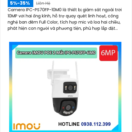
5%-35%
Liên Hệ
Camera IPC-PS70FP-10M0 là thiết bị giám sát ngoài trời
10MP với hai ống kính, hỗ trợ quay quét linh hoạt, công
nghệ ban đêm Full Color, tích hợp mic và loa hai chiều,
phát hiện con người và phương tiện, phù hợp lắp đặt
cho gia đình, cửa hàng và văn phòng