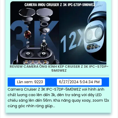
đại số
REVIEW CAMERA ỐNG KÍNH KÉP CRUISER Z 3K IPC-S7DP-
5M0WEZ
Lần xem: 9223
6/27/2024 5:04:34 PM
Camera Cruiser Z 3K IPC-S7DP-5M0WEZ với hình ảnh
chất lượng cao lên đến 3k, đèn trợ sáng với dãy LED
chiếu sáng lên đến 56m. Khả năng quay xoay, zoom 12x
cùng góc nhìn rộng giúp...