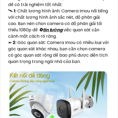
để có trải nghiệm tốt nhất:
🛰
1:
Chất lượng hình ảnh: Camera Imou nổi tiếng
với chất lượng hình ảnh sắc nét, độ phân giải
cao. Bạn nên chọn camera có độ phân giải tối
thiểu 1080p để
🔄
tin tưởng
việc quan sát cận
cảnh một cách rõ ràng.
⤘
2:
Góc quan sát: Camera Imou có nhiều loại với
góc quan sát khác nhau, bạn cần chọn camera
có góc quan sát rộng để bao phủ được diện tích
quan trọng trong ngôi nhà của bạn.