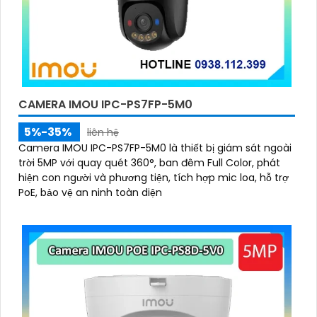
CAMERA IMOU IPC-PS7FP-5M0
5%-35%
liên hệ
Camera IMOU IPC-PS7FP-5M0 là thiết bị giám sát ngoài
trời 5MP với quay quét 360°, ban đêm Full Color, phát
hiện con người và phương tiện, tích hợp mic loa, hỗ trợ
PoE, bảo vệ an ninh toàn diện