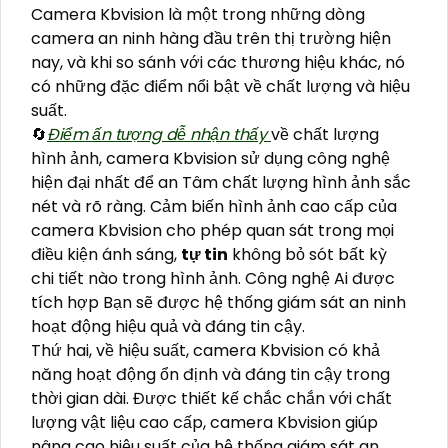
Camera Kbvision là một trong những dòng
camera an ninh hàng đầu trên thị trường hiện
nay, và khi so sánh với các thương hiệu khác, nó
có những đặc điểm nổi bật về chất lượng và hiệu
suất.
🔄
Điểm ấn tượng dễ nhận thấy
về chất lượng
hình ảnh, camera Kbvision sử dụng công nghệ
hiện đại nhất để an Tâm chất lượng hình ảnh sắc
nét và rõ ràng. Cảm biến hình ảnh cao cấp của
camera Kbvision cho phép quan sát trong mọi
điều kiện ánh sáng,
tự tin
không bỏ sót bất kỳ
chi tiết nào trong hình ảnh. Công nghệ Ai được
tích hợp Bạn sẽ được hệ thống giám sát an ninh
hoạt động hiệu quả và đáng tin cậy.
Thứ hai, về hiệu suất, camera Kbvision có khả
năng hoạt động ổn định và đáng tin cậy trong
thời gian dài. Được thiết kế chắc chắn với chất
lượng vật liệu cao cấp, camera Kbvision giúp
nâng cao hiệu suất của hệ thống giám sát an