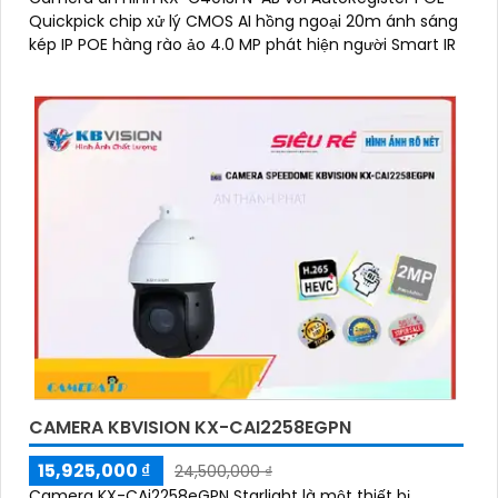
Quickpick chip xử lý CMOS AI hồng ngoại 20m ánh sáng
kép IP POE hàng rào ảo 4.0 MP phát hiện người Smart IR
CAMERA KBVISION KX-CAI2258EGPN
15,925,000 ₫
24,500,000 ₫
Camera KX-CAi2258eGPN Starlight là một thiết bị