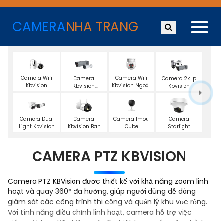
CAMERA
NHA TRANG
Camera Wifi
Camera Wifi
Camera
Camera 2k Ip
Kbvision
Kbvision Ngoài
Kbvision
Kbvision
Trời 360
Motorized Lens
Camera Imou
Camera Dual
Camera
Camera
Cube
Light Kbvision
Kbvision Ban
Starlight
Đêm Có Màu
Hikvision
CAMERA PTZ KBVISION
Camera PTZ KBVision được thiết kế với khả năng zoom linh
hoạt và quay 360° đa hướng, giúp người dùng dễ dàng
giám sát các công trình thi công và quản lý khu vực rộng.
Với tính năng điều chỉnh linh hoạt, camera hỗ trợ việc