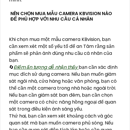
NÊN CHỌN MUA MẪU CAMERA KBVISION NÀO
ĐỂ PHÙ HỢP VỚI NHU CẦU CÁ NHÂN
Khi chọn mua một mẫu camera KBvision, bạn
cần xem xét một số yếu tố để an Tâm rằng sản
phẩm sẽ phản ánh đúng nhu cầu cá nhân của
bạn.
🔄
Điểm ấn tượng dễ nhận thấy
bạn cần xác định
mục đích sử dụng camera. Nếu bạn muốn giám
sát ngôi nhà, cửa hàng hoặc văn phòng, bạn có
thể cần một camera trong nhà hoặc ngoài trời.
Nếu bạn cần giám sát ban đêm, bạn cần chọn
một camera có chức năng hồng ngoại để quan
sát trong điều kiện ánh sáng yếu.
Thứ hai, bạn cần xem xét khoảng cách và góc
quan sát mà bạn muốn camera phủ sóng. Nếu
bạn cần quan sát diện tích lớn hoặc cần quan