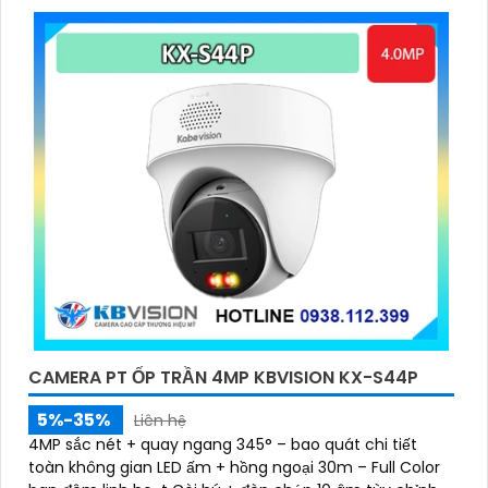
CAMERA PT ỐP TRẦN 4MP KBVISION KX-S44P
5%-35%
Liên hệ
4MP sắc nét + quay ngang 345° – bao quát chi tiết
toàn không gian LED ấm + hồng ngoại 30m – Full Color