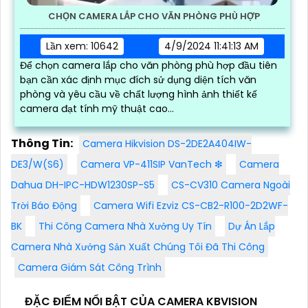
CHỌN CAMERA LẮP CHO VĂN PHÒNG PHÙ HỢP
Lần xem: 10642
4/9/2024 11:41:13 AM
Để chọn camera lắp cho văn phòng phù hợp đầu tiên
bạn cần xác định mục đích sử dụng diện tích văn
phòng và yêu cầu về chất lượng hình ảnh thiết kế
camera đạt tính mỹ thuật cao...
Thông Tin:
Camera Hikvision DS-2DE2A404IW-
DE3/W(S6)
Camera VP-411SIP VanTech ❇
Camera
Dahua DH-IPC-HDW1230SP-S5
CS-CV310 Camera Ngoài
Trời Báo Động
Camera Wifi Ezviz CS-CB2-R100-2D2WF-
BK
Thi Công Camera Nhà Xưởng Uy Tín
Dự Án Lắp
Camera Nhà Xưởng Sản Xuất Chúng Tôi Đã Thi Công
Camera Giám Sát Công Trình
ĐẶC ĐIỂM NỔI BẬT CỦA CAMERA KBVISION