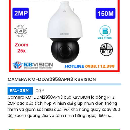
nghiệm!"
️🥈
3:
"Chúng tôi cam kết cung cấp Camera Kbvision
chính hãng với chiết khấu cao nhất trên thị trường.
Hãy đến với chúng tôi để trải nghiệm dịch vụ tốt nhất
và nhận được sự tư vấn chuyên nghiệp về giải pháp
an ninh cần thiết!"
Hy vọng những câu giới thiệu trên sẽ giúp bạn thành
công trong việc tiếp cận khách hàng và tăng cơ hội
bán hàng của bạn. Nếu có bất kỳ yêu cầu hay câu hỏi
nào khác, bạn có thể chia sẻ để tôi hỗ trợ bạn tốt
hơn!
CAMERA KM-DDAI2958APN3 KBVISION
5%-35%
00 ₫
Camera KM-DDAi2958APN3 của KBVISION là dòng PTZ
2MP cao cấp tích hợp AI hiện đại giúp nhận diện thông
minh và giám sát hiệu quả. Với khả năng quay xoay 360
độ, zoom quang 25x và tầm nhìn hồng ngoại 150m,
camera đảm bảo hình ảnh sắc nét trong mọi điều kiện