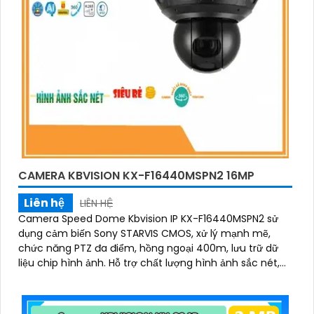
CAMERA KBVISION KX-F16440MSPN2 16MP
Liên hệ
LIÊN HỆ
Camera Speed Dome Kbvision IP KX-F16440MSPN2 sử
dụng cảm biến Sony STARVIS CMOS, xử lý mạnh mẽ,
chức năng PTZ đa điểm, hồng ngoại 400m, lưu trữ dữ
liệu chip hình ảnh. Hỗ trợ chất lượng hình ảnh sắc nét,
tiết kiệm băng thông, tích hợp công nghệ H