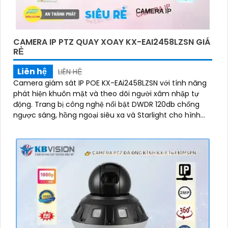
CAMERA IP PTZ QUAY XOAY KX-EAI2458LZSN GIÁ
RẺ
Liên hệ
LIÊN HỆ
Camera giám sát IP POE KX-EAi2458LZSN với tính năng
phát hiện khuôn mặt và theo dõi người xâm nhập tự
động. Trang bị công nghệ nổi bật DWDR 120db chống
ngược sáng, hồng ngoại siêu xa và Starlight cho hình
ảnh sắc nét ban đêm