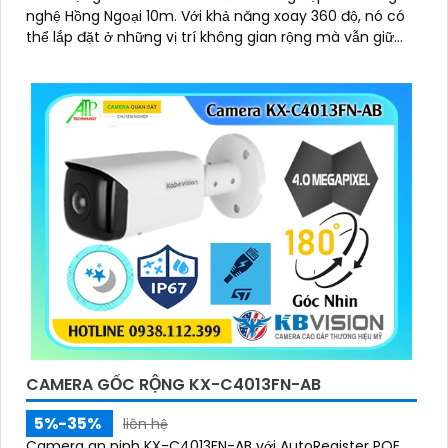
nghệ Hồng Ngoại 10m. Với khả năng xoay 360 độ, nó có
thể lắp đặt ở những vị trí không gian rộng mà vẫn giữ
được tầm nhìn rõ ràng
CAMERA GỐC RỘNG KX-C4013FN-AB
5%-35%
liên hệ
Camera an ninh KX-C4013FN-AB với AutoRegister POE