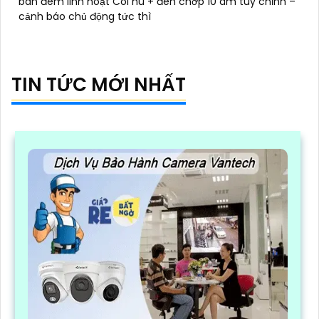
ban đêm linh hoạt Còi hú + đèn chớp 10 âm tùy chỉnh –
cảnh báo chủ động tức thì
TIN TỨC MỚI NHẤT