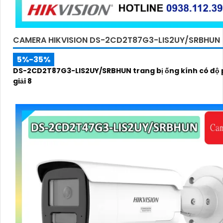
CAMERA HIKVISION DS-2CD2T87G3-LIS2UY/SRBHUN
5%-35%
DS-2CD2T87G3-LIS2UY/SRBHUN trang bị ống kính có độ
giải 8