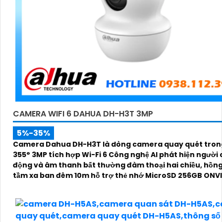
CAMERA WIFI 6 DAHUA DH-H3T 3MP
5%-35%
Camera Dahua DH-H3T là dòng camera quay quét tron
355° 3MP tích hợp Wi-Fi 6 Công nghệ AI phát hiện người
động và âm thanh bất thường đàm thoại hai chiều, hồng
tầm xa ban đêm 10m hỗ trợ thẻ nhớ MicroSD 256GB ONVI
điều khiển từ xa qua ứng dụng DMSS