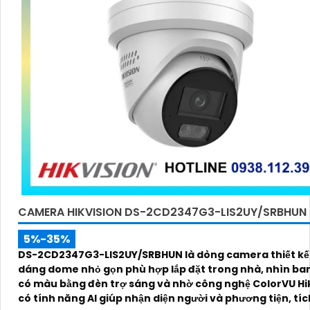
CAMERA HIKVISION DS-2CD2347G3-LIS2UY/SRBHUN
5%-35%
DS-2CD2347G3-LIS2UY/SRBHUN là dòng camera thiết kế 
dáng dome nhỏ gọn phù hợp lắp đặt trong nhà, nhìn b
có màu bằng đèn trợ sáng và nhờ công nghệ ColorVU Hik
có tính năng AI giúp nhận diện người và phương tiện, tí