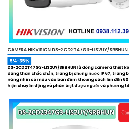
CAMERA HIKVISION DS-2CD2T47G3-LIS2UY/SRBHUN
5%-35%
DS-2CD2T47G3-LIS2UY/SRBHUN là dòng camera thiết kế
dáng thân chắc chắn, trang bị chống nước IP 67, trang bị khả
năng nhìn có màu vào ban đêm khoảng cách lên đến 60
hiện chuyển động và phân biệt được người và phương ti
kính 4