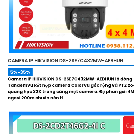
CAMERA IP HIKVISION DS-2SE7C432MW-AEBHUN
5%-35%
Camera IP HIKVISION DS-2SE7C432MW-AEBHUN là dòng
TandemVu kết hợp camera ColorVu góc rộng và PTZ z
quang học 32X trong cùng một camera. Độ phân giải 4
ngoại 200m chuẩn nén H