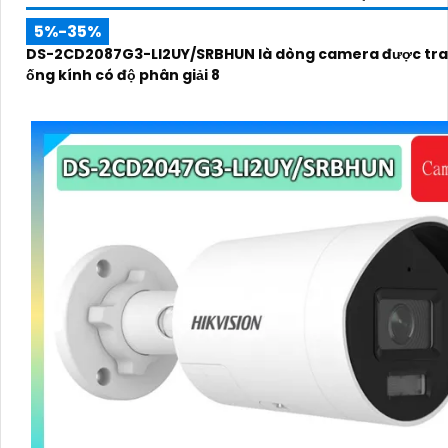
5%-35%
DS-2CD2087G3-LI2UY/SRBHUN là dòng camera được tra
ống kính có độ phân giải 8