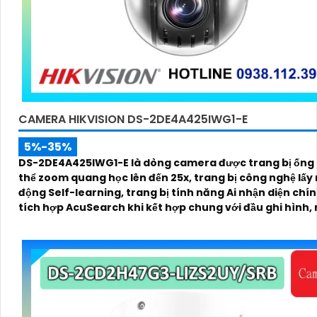
CAMERA HIKVISION DS-2DE4A425IWG1-E
5%-35%
DS-2DE4A425IWG1-E là dòng camera được trang bị ống 
thể zoom quang học lên đến 25x, trang bị công nghệ lấy 
động Self-learning, trang bị tính năng Ai nhận diện chí
tích hợp AcuSearch khi kết hợp chung với đầu ghi hình,
ban đêm bằng hồng ngoại 50m