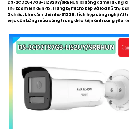
DS-2CD2647G3-LIZS2UY/SRBHUN là dòng camera ống kí
thể zoom lên đến 4x, trang bị micro kép và loa hỗ trợ đà
2 chiều, khe cắm thẻ nhớ 512GB, tích hợp công nghệ AI t
việc cân bằng màu sáng trong điều kiện ánh sáng yếu, ố
có độ phân giải 4