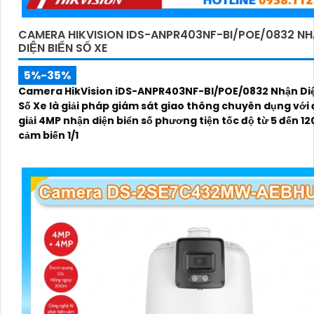
CAMERA HIKVISION IDS-ANPR403NF-BI/POE/0832 N
DIỆN BIỂN SỐ XE
5%-35%
Camera HikVision iDS-ANPR403NF-BI/POE/0832 Nhận Diệ
Số Xe là giải pháp giám sát giao thông chuyên dụng với
giải 4MP nhận diện biển số phương tiện tốc độ từ 5 đến 1
cảm biến 1/1