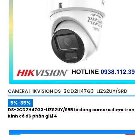
CAMERA HIKVISION DS-2CD2H47G3-LIZS2UY/SRB
5%-35%
DS-2CD2H47G3-LIZS2UY/SRB là dòng camera được trang
kính có độ phân giải 4