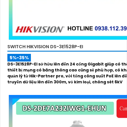
SWITCH HIKVISION DS-3E1528P-EI
5%-35%
DS-3E1528P-EI sở hữu lên đến 24 cổng Gigabit giúp có th
thiết bị mạng có băng thông cao cũng sẽ phù hợp, có k
quản lý từ Hik-Partner pro, với tổng công suất PoE lên đ
truyền dữ liệu lên đến 300m, vỏ kim loại, chông sét 6kV