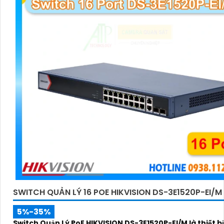
SWITCH QUẢN LÝ 16 POE HIKVISION DS-3E1520P-EI/M
5%-35%
Switch Quản Lý PoE HIKVISION DS-3E1520P-EI/M là thiết b