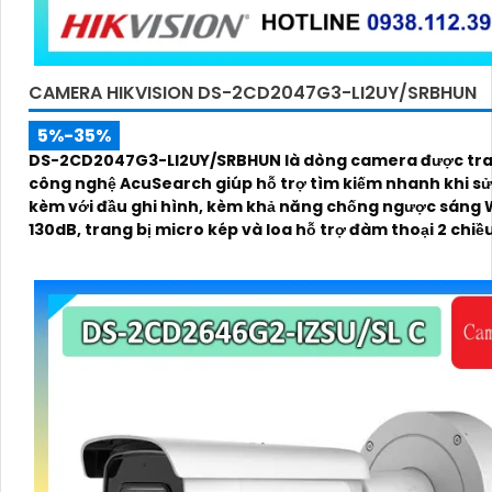
CAMERA HIKVISION DS-2CD2047G3-LI2UY/SRBHUN
5%-35%
DS-2CD2047G3-LI2UY/SRBHUN là dòng camera được tra
công nghệ AcuSearch giúp hỗ trợ tìm kiếm nhanh khi s
kèm với đầu ghi hình, kèm khả năng chống ngược sáng
130dB, trang bị micro kép và loa hỗ trợ đàm thoại 2 chiề
kính 4