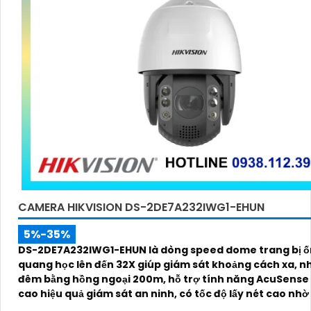
CAMERA HIKVISION DS-2DE7A232IWG1-EHUN
5%-35%
DS-2DE7A232IWG1-EHUN là dòng speed dome trang bị ố
quang học lên đến 32X giúp giám sát khoảng cách xa, n
đêm bằng hồng ngoại 200m, hỗ trợ tính năng AcuSense
cao hiệu quả giám sát an ninh, có tốc độ lấy nét cao nh
nghệ Self-learning