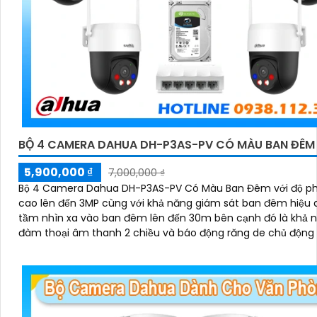
BỘ 4 CAMERA DAHUA DH-P3AS-PV CÓ MÀU BAN ĐÊM
5,900,000 ₫
7,000,000 ₫
Bộ 4 Camera Dahua DH-P3AS-PV Có Màu Ban Đêm với độ ph
cao lên đến 3MP cùng với khả năng giám sát ban đêm hiệu 
tầm nhìn xa vào ban đêm lên đến 30m bên cạnh đó là khả 
đàm thoại âm thanh 2 chiều và báo động răng de chủ động 
hiện xâm nhập