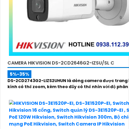
CAMERA HIKVISION DS-2CD2646G2-IZSU/SL C
5%-35%
DS-2CD2743G2-LIZS2UHUN là dòng camera được trang 
kính có thể zoom, kèm theo đấy có thể nhìn với độ phân 