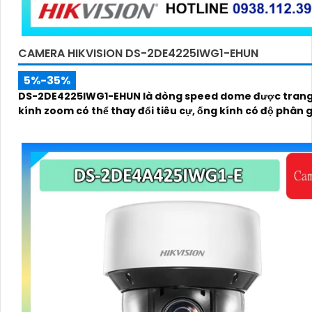
CAMERA HIKVISION DS-2DE4225IWG1-EHUN
5%-35%
DS-2DE4225IWG1-EHUN là dòng speed dome được trang
kính zoom có thể thay đổi tiêu cự, ống kính có độ phân gi