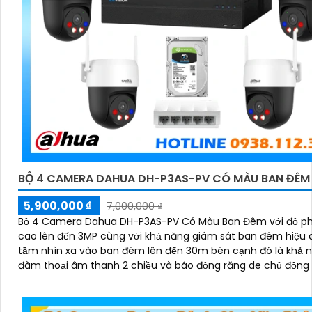
BỘ 4 CAMERA DAHUA DH-P3AS-PV CÓ MÀU BAN ĐÊM
5,900,000 ₫
7,000,000 ₫
Bộ 4 Camera Dahua DH-P3AS-PV Có Màu Ban Đêm với độ ph
cao lên đến 3MP cùng với khả năng giám sát ban đêm hiệu 
tầm nhìn xa vào ban đêm lên đến 30m bên cạnh đó là khả 
đàm thoại âm thanh 2 chiều và báo động răng de chủ động 
hiện xâm nhập