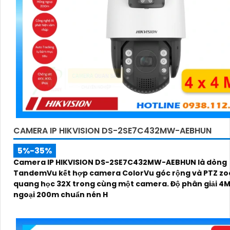
CAMERA IP HIKVISION DS-2SE7C432MW-AEBHUN
5%-35%
Camera IP HIKVISION DS-2SE7C432MW-AEBHUN là dòng
TandemVu kết hợp camera ColorVu góc rộng và PTZ z
quang học 32X trong cùng một camera. Độ phân giải 4
ngoại 200m chuẩn nén H