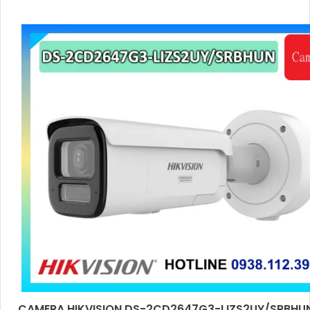
CAMERA HIKVISION DS-2CD2647G3-LIZS2UY/SRBHU