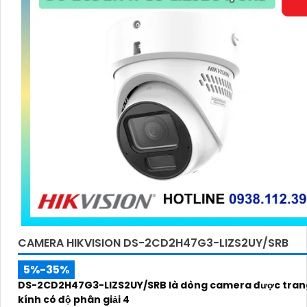
CAMERA HIKVISION DS-2CD2H47G3-LIZS2UY/SRB
5%-35%
DS-2CD2H47G3-LIZS2UY/SRB là dòng camera được trang
kính có độ phân giải 4