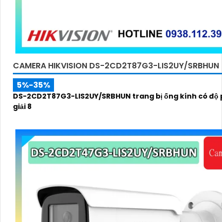
CAMERA HIKVISION DS-2CD2T87G3-LIS2UY/SRBHUN
5%-35%
DS-2CD2T87G3-LIS2UY/SRBHUN trang bị ống kính có độ
giải 8