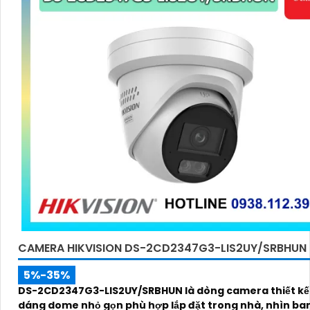
CAMERA HIKVISION DS-2CD2347G3-LIS2UY/SRBHUN
5%-35%
DS-2CD2347G3-LIS2UY/SRBHUN là dòng camera thiết kế 
dáng dome nhỏ gọn phù hợp lắp đặt trong nhà, nhìn b