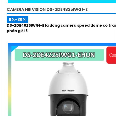
CAMERA HIKVISION DS-2DE4825IWG1-E
5%-35%
DS-2DE4825IWG1-E là dòng camera speed dome có tran
phân giải 8