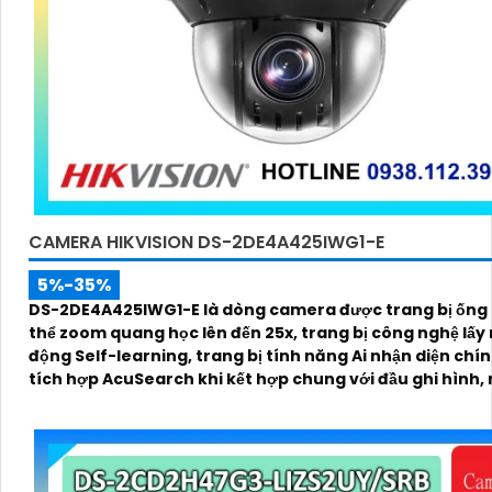
CAMERA HIKVISION DS-2DE4A425IWG1-E
5%-35%
DS-2DE4A425IWG1-E là dòng camera được trang bị ống 
thể zoom quang học lên đến 25x, trang bị công nghệ lấy 
động Self-learning, trang bị tính năng Ai nhận diện chí
tích hợp AcuSearch khi kết hợp chung với đầu ghi hình,
ban đêm bằng hồng ngoại 50m