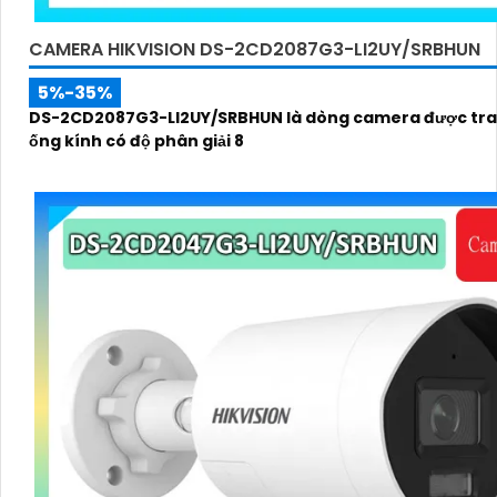
CAMERA HIKVISION DS-2CD2087G3-LI2UY/SRBHUN
5%-35%
DS-2CD2087G3-LI2UY/SRBHUN là dòng camera được tra
ống kính có độ phân giải 8