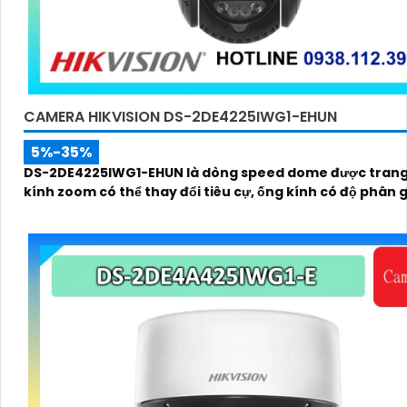
CAMERA HIKVISION DS-2DE4225IWG1-EHUN
5%-35%
DS-2DE4225IWG1-EHUN là dòng speed dome được trang
kính zoom có thể thay đổi tiêu cự, ống kính có độ phân gi