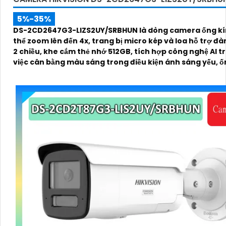
5%-35%
DS-2CD2647G3-LIZS2UY/SRBHUN là dòng camera ống kí
thể zoom lên đến 4x, trang bị micro kép và loa hỗ trợ đà
2 chiều, khe cắm thẻ nhớ 512GB, tích hợp công nghệ AI t
việc cân bằng màu sáng trong điều kiện ánh sáng yếu, ố
có độ phân giải 4