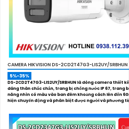
CAMERA HIKVISION DS-2CD2T47G3-LIS2UY/SRBHUN
5%-35%
DS-2CD2T47G3-LIS2UY/SRBHUN là dòng camera thiết kế
dáng thân chắc chắn, trang bị chống nước IP 67, trang bị khả
năng nhìn có màu vào ban đêm khoảng cách lên đến 60
hiện chuyển động và phân biệt được người và phương ti
kính 4