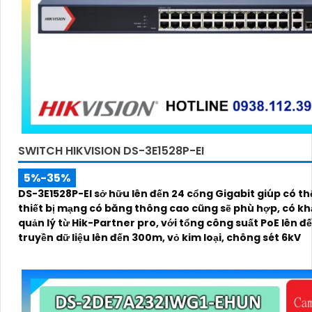
SWITCH HIKVISION DS-3E1528P-EI
5%-35%
DS-3E1528P-EI sở hữu lên đến 24 cổng Gigabit giúp có th
thiết bị mạng có băng thông cao cũng sẽ phù hợp, có k
quản lý từ Hik-Partner pro, với tổng công suất PoE lên đ
truyền dữ liệu lên đến 300m, vỏ kim loại, chông sét 6kV