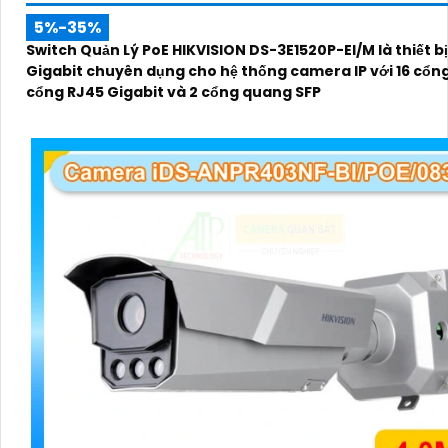
5%-35%
Switch Quản Lý PoE HIKVISION DS-3E1520P-EI/M là thiết b
Gigabit chuyên dụng cho hệ thống camera IP với 16 cổng
cổng RJ45 Gigabit và 2 cổng quang SFP