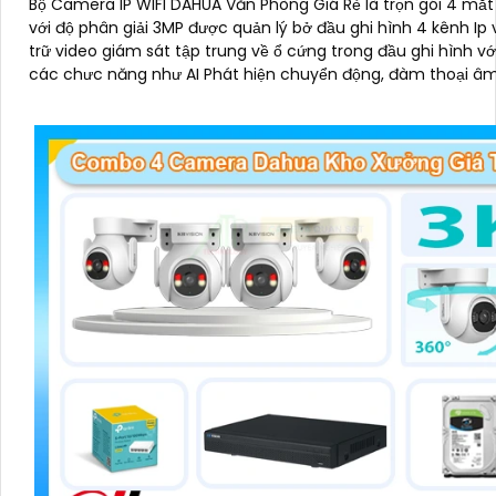
Bộ Camera IP WIFI DAHUA Văn Phòng Giá Rẻ là trọn gói 4 mắ
với độ phân giải 3MP được quản lý bở đầu ghi hình 4 kênh Ip 
trữ video giám sát tập trung về ổ cứng trong đầu ghi hình vớ
các chưc năng như AI Phát hiện chuyển động, đàm thoại â
chiều và giám sát có màu vào ban đêm