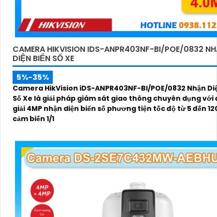
CAMERA HIKVISION IDS-ANPR403NF-BI/POE/0832 N
DIỆN BIỂN SỐ XE
5%-35%
Camera HikVision iDS-ANPR403NF-BI/POE/0832 Nhận Diệ
Số Xe là giải pháp giám sát giao thông chuyên dụng với
giải 4MP nhận diện biển số phương tiện tốc độ từ 5 đến 1
cảm biến 1/1