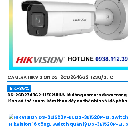
CAMERA HIKVISION DS-2CD2646G2-IZSU/SL C
5%-35%
DS-2CD2743G2-LIZS2UHUN là dòng camera được trang 
kính có thể zoom, kèm theo đấy có thể nhìn với độ phân 