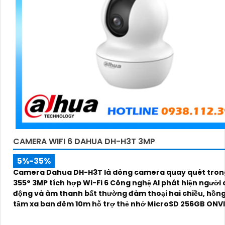
CAMERA WIFI 6 DAHUA DH-H3T 3MP
5%-35%
Camera Dahua DH-H3T là dòng camera quay quét tron
355° 3MP tích hợp Wi-Fi 6 Công nghệ AI phát hiện người
động và âm thanh bất thường đàm thoại hai chiều, hồng
tầm xa ban đêm 10m hỗ trợ thẻ nhớ MicroSD 256GB ONVI
điều khiển từ xa qua ứng dụng DMSS