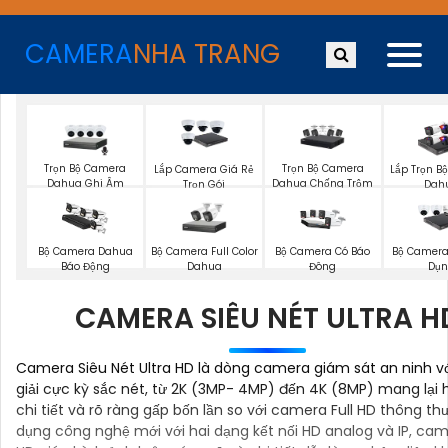
CAMERA
NHA TRANG
Trọn Bộ Camera
Trọn Bộ Camera
Lắp Camera Giá Rẻ
Lắp Trọn B
Dahua Ghi Âm
Dahua Chống Trộm
Trọn Gói
Dah
Bộ Camera Full Color
Bộ Camera Dahua
Bộ Camera Có Báo
Bộ Camera
Dahua
Báo Động
Đông
Dụ
CAMERA SIÊU NÉT ULTRA H
Camera Siêu Nét Ultra HD là dòng camera giám sát an ninh v
giải cực kỳ sắc nét, từ 2K (3MP- 4MP) đến 4K (8MP) mang lại 
chi tiết và rõ ràng gấp bốn lần so với camera Full HD thông th
dụng công nghệ mới với hai dạng kết nối HD analog và IP, cam