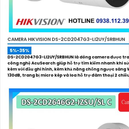
CAMERA HIKVISION DS-2CD2047G3-LI2UY/SRBHUN
5%-35%
DS-2CD2047G3-LI2UY/SRBHUN là dòng camera được tra
công nghệ AcuSearch giúp hỗ trợ tìm kiếm nhanh khi s
kèm với đầu ghi hình, kèm khả năng chống ngược sáng
130dB, trang bị micro kép và loa hỗ trợ đàm thoại 2 chiề
kính 4