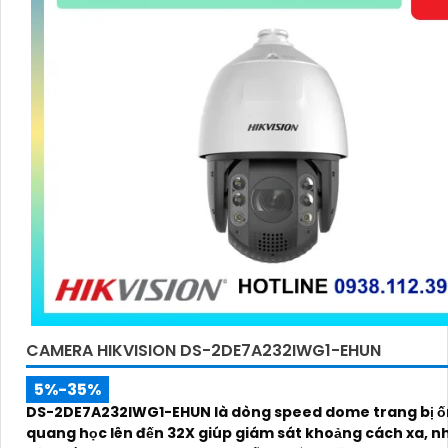
CAMERA HIKVISION DS-2DE7A232IWG1-EHUN
5%-35%
DS-2DE7A232IWG1-EHUN là dòng speed dome trang bị ố
quang học lên đến 32X giúp giám sát khoảng cách xa, n