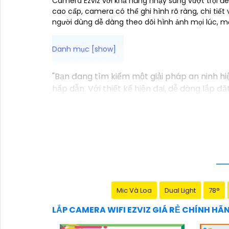
Camera Ezviz với khả năng nhạy sáng vượt trội đe
cao cấp, camera có thể ghi hình rõ ràng, chi tiế
người dùng dễ dàng theo dõi hình ảnh mọi lúc, mọ
"Bạn đang tìm kiếm một giải pháp an ninh h
hấp dẫn. Với thiết kế hiện đại, dễ dàng lắp 
lúc mọi nơi chỉ bằng một chiếc điện thoại th
Không chỉ vậy, sản phẩm cũng mang lại chất
Đừng bỏ lỡ cơ hội sở hữu Camera Wifi Ezviz 
Hy vọng đoạn văn trên sẽ giúp bạn trong việc
Mic Và Loa
Dual Light
78°
LẮP CAMERA WIFI EZVIZ GIÁ RẺ CHÍNH HÃ