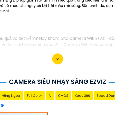
m lại giải pháp giám sát an ninh hiệu quả trong điều kiện ánh 
t và có màu sắc ngay cả khi trời mập mờ sáng. Bên cạnh đó, came
i nơi.
iệu quả và tiết kiệm? Hãy khám phá Camera Wifi Ezviz - d
đặt và kết nối thông minh qua Wifi, Camera Wifi Ezviz sẽ g
ông minh.
 lượng hình ảnh sắc nét và độ phân giải cao, cho phép b
giá rẻ chính hãng để bảo vệ tài sản và gia đình của bạn n
 giới thiệu sản phẩm Camera Wifi Ezviz.
CAMERA SIÊU NHẠY SÁNG EZVIZ
Hồng Ngoại
Full Color
AI
CMOS
Xoay 360
Speed Do
NG