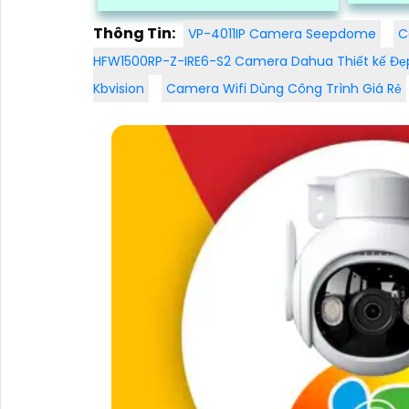
camera xưởng may giá rẻ của
nét và k
chúng tôi,...
Thông Tin:
VP-4011IP Camera Seepdome
C
HFW1500RP-Z-IRE6-S2 Camera Dahua Thiết kế Đẹ
Kbvision
Camera Wifi Dùng Công Trình Giá Rẻ