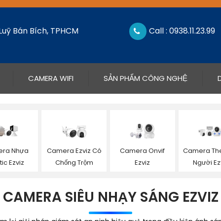
 Luỹ Bán Bích, TPHCM
Call : 0938.11.23.99
CAMERA WIFI
SẢN PHẨM CÔNG NGHỆ
ra Nhựa
Camera Ezviz Có
Camera Onvif
Camera The
tic Ezviz
Chống Trộm
Ezviz
Người Ez
CAMERA SIÊU NHẠY SÁNG EZVIZ