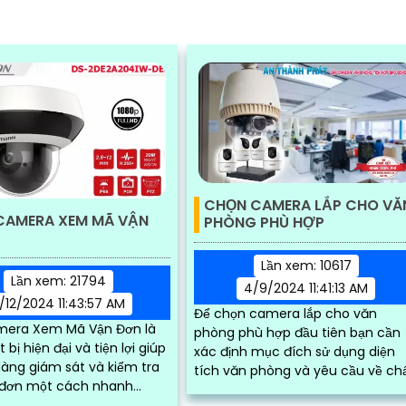
CHỌN CAMERA LẮP CHO VĂ
CAMERA XEM MÃ VẬN
PHÒNG PHÙ HỢP
Lần xem: 10617
Lần xem: 21794
4/9/2024 11:41:13 AM
/12/2024 11:43:57 AM
Để chọn camera lắp cho văn
era Xem Mã Vận Đơn là
phòng phù hợp đầu tiên bạn cần
 bị hiện đại và tiện lợi giúp
xác định mục đích sử dụng diện
àng giám sát và kiểm tra
tích văn phòng và yêu cầu về ch
đơn một cách nhanh
lượng hình ảnh thiết kế camera đ