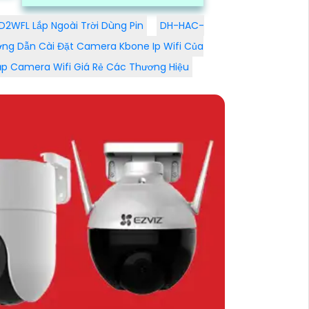
phân giải cao và tính năng thông
minh, các sản phẩm camera
2WFL Lắp Ngoài Trời Dùng Pin
DH-HAC-
Dahua đem lại sự tin tưởng và an
ng Dẫn Cài Đặt Camera Kbone Ip Wifi Của
tâm cho người sử dụng
ăp Camera Wifi Giá Rẻ Các Thương Hiệu