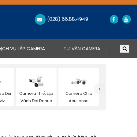
(028) 66.88.4949
DỊCH VỤ LẮP CAMERA
TƯ VẤN CAMERA
o Dỏi
Camera Thiết Lập
Camera Chip
viz
Vành Đai Dahua
Acusense