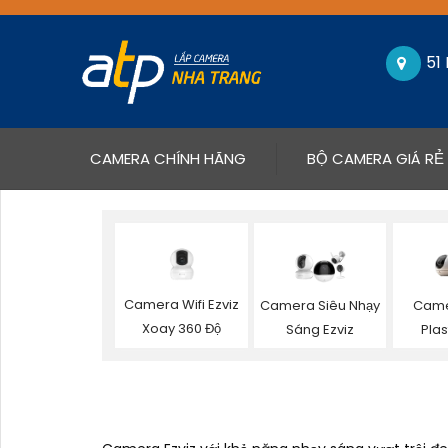
51
(CURRENT)
CAMERA CHÍNH HÃNG
BỘ CAMERA GIÁ RẺ
Camera Wifi Ezviz
Camera Siêu Nhạy
Came
Xoay 360 Độ
Sáng Ezviz
Plas