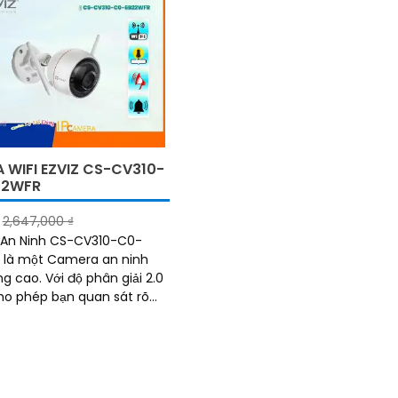
 WIFI EZVIZ CS-CV310-
22WFR
2,647,000 ₫
An Ninh CS-CV310-C0-
 là một Camera an ninh
 độ phân giải 2.0
ho phép bạn quan sát rõ
 trợ công nghệ
i SMD,...