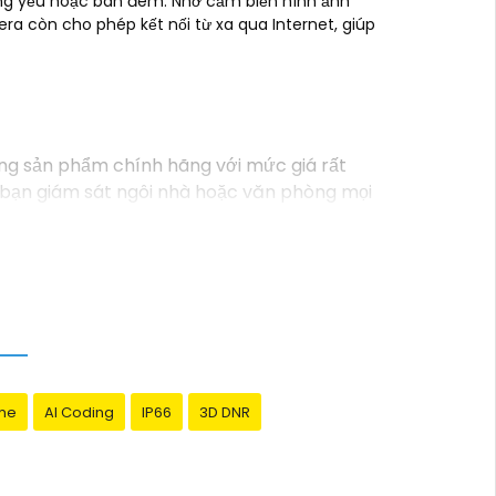
sáng yếu hoặc ban đêm. Nhờ cảm biến hình ảnh
ra còn cho phép kết nối từ xa qua Internet, giúp
òng sản phẩm chính hãng với mức giá rất
iúp bạn giám sát ngôi nhà hoặc văn phòng mọi
ạn theo dõi mọi hoạt động một cách dễ dàng.
gay hôm nay!"
me
AI Coding
IP66
3D DNR