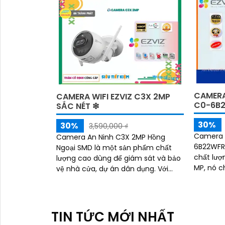
CAMERA
CAMERA WIFI EZVIZ C3X 2MP
C0-6B
SẮC NÉT ❇
30%
30%
3,590,000 ₫
Camera 
Camera An Ninh C3X 2MP Hồng
6B22WFR
Ngoại SMD là một sản phẩm chất
chất lượng cao. Với
lượng cao dùng để giám sát và bảo
MP, nó c
vệ nhà cửa, dự án dân dụng. Với
nét và chi tiết. Hỗ
tính năng hồng ngoại 30m, camera
hồng ngoạ
này sẽ mang lại hình ảnh rõ nét và
rõ ràng, ngay cả trong điều kiện ánh
sáng yếu
TIN TỨC MỚI NHẤT