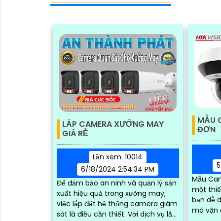
'
MẪU 
LẮP CAMERA XƯỞNG MAY
ĐƠN
GIÁ RẺ
Lần xem: 10014
5
6/18/2024 2:54:34 PM
Mẫu Cam
Để đảm bảo an ninh và quản lý sản
một thiết
xuất hiệu quả trong xưởng may,
bạn dễ d
việc lắp đặt hệ thống camera giám
mã vận 
sát là điều cần thiết. Với dịch vụ lắp
chóng. Với chất lượng hình ảnh sắc