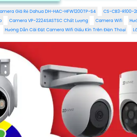
tính mỹ thuật cao...
hả năng...
amera Giá Rẻ Dahua DH-HAC-HFW1200TP-S4
CS-CB3-R100-2D
p
Camera VP-2224SASTSC Chất Lượng
Camera Wifi
Hướ
Hướng Dẫn Cài Đặt Camera Wifi Giấu Kín Trên Điện Thoại
L