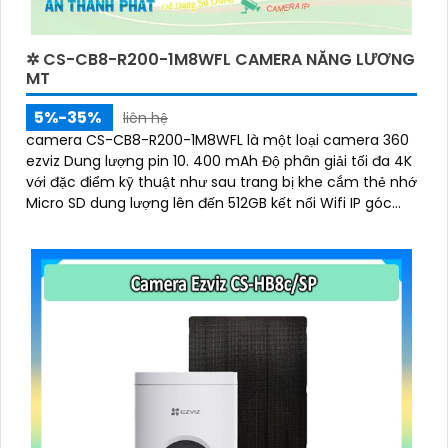
✲ CS-CB8-R200-1M8WFL CAMERA NĂNG LƯƠNG
MT
5%-35%
liên hệ
camera CS-CB8-R200-1M8WFL là một loại camera 360
ezviz Dung lượng pin 10. 400 mAh Độ phân giải tối đa 4K
với đặc điểm kỹ thuật như sau trang bị khe cắm thẻ nhớ
Micro SD dung lượng lên đến 512GB kết nối Wifi IP góc
quay rộng với ống kính 3