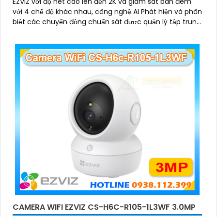
EZVIZ với độ nét cao lên đến 2K và giám sát ban đêm
với 4 chế độ khác nhau, công nghệ AI Phát hiện và phân
biệt các chuyển động chuẩn sát được quản lý tập trung
bởi đầu ghi hình IP WiFi
CAMERA WIFI EZVIZ CS-H6C-R105-1L3WF 3.0MP