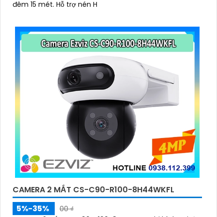
đêm 15 mét. Hỗ trợ nén H
CAMERA 2 MẮT CS-C90-R100-8H44WKFL
5%-35%
00 ₫