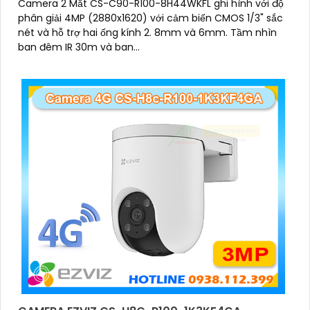
Camera 2 Mắt CS-C90-R100-8H44WKFL ghi hình với độ
phân giải 4MP (2880x1620) với cảm biến CMOS 1/3" sắc
nét và hỗ trợ hai ống kính 2. 8mm và 6mm. Tầm nhìn
ban đêm IR 30m và ban...