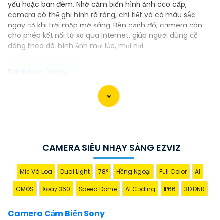
yếu hoặc ban đêm. Nhờ cảm biến hình ảnh cao cấp,
camera có thể ghi hình rõ ràng, chi tiết và có màu sắc
ngay cả khi trời mập mờ sáng. Bên cạnh đó, camera còn
cho phép kết nối từ xa qua Internet, giúp người dùng dễ
dàng theo dõi hình ảnh mọi lúc, mọi nơi.
Camera Cảm Biến Sony với hình ảnh chất lượng sắc
nét là lựa chọn tuyệt vời để ghi lại các hoạt động an
ninh chất lượng hình ảnh tốt nhất. Với camera này,
bạn có thể giám sát từ xa qua điện thoại hay máy
tính dễ dàng với hình rõ ràng chân thực nhất, đặc
CAMERA SIÊU NHẠY SÁNG EZVIZ
biệt là vào ban đêm.
Mic Và Loa
Dual Light
78°
Hồng Ngoại
Full Color
AI
CMOS
Xoay 360
Speed Dome
AI Coding
IP66
3D DNR
Camera Cảm Biến Sony