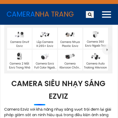
CAMERA
NHA TRANG
Camera 360
Camera Onvif
Lắp Camera
Camera Nhựa
Ezviz Ngoài Trời
Ezviz
H.265+ Ezviz
Plastic Ezviz
Camera 2 Mắt
Camera Ezviz
Camera
Camera Auto
Ezviz Trong Nhà
Full Color Ngoài
Kbvision Chống
Traking Hikvision
Trời
Trộm
CAMERA SIÊU NHẠY SÁNG
EZVIZ
Camera Ezviz với khả năng nhạy sáng vượt trội đem lại giải
pháp giám sát an ninh hiệu quả trong điều kiện ánh sáng