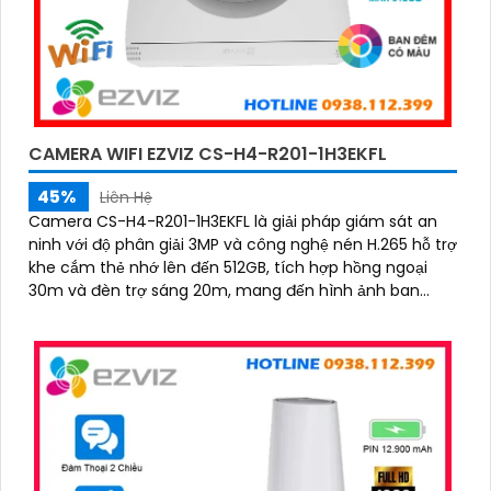
CAMERA WIFI EZVIZ CS-H4-R201-1H3EKFL
45%
Liên Hệ
Camera CS-H4-R201-1H3EKFL là giải pháp giám sát an
ninh với độ phân giải 3MP và công nghệ nén H.265 hỗ trợ
khe cắm thẻ nhớ lên đến 512GB, tích hợp hồng ngoại
30m và đèn trợ sáng 20m, mang đến hình ảnh ban
đêm rõ nét, có màu