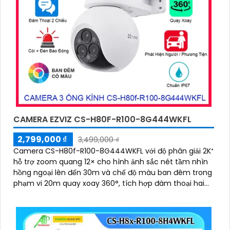
CAMERA EZVIZ CS-H80F-R100-8G444WKFL
2,799,000 ₫
3,499,000 ₫
Camera CS-H80f-R100-8G444WKFL với độ phân giải 2K⁺
hỗ trợ zoom quang 12× cho hình ảnh sắc nét tầm nhìn
hồng ngoại lên đến 30m và chế độ màu ban đêm trong
phạm vi 20m quay xoay 360°, tích hợp đàm thoại hai
chiều, còi báo động và đèn chớp, camera giúp nâng
cao an ninh hiệu quả. Đạt chuẩn IP67 có khả năng
chống bụi, nước, đảm bảo hoạt động ổn định trong mọi
điều kiện thời tiết