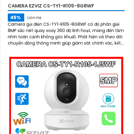
CAMERA EZVIZ CS-TY1-R105-8G8WF
45%
Liên Hệ
Camera gọi điện CS-TY1-R105-8G8WF có độ phân giải
8MP sắc nét quay xoay 360 độ linh hoạt, mang đến tầm
nhìn toàn cảnh không góc khuất. Phát hiện và theo dõi
chuyển động thông minh giúp giám sát chính xác, kết
hợp với tính năng đàm thoại hai chiều giao tiếp dễ dàng
từ xa