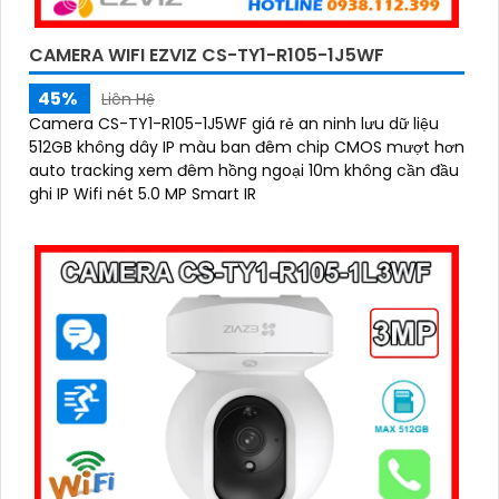
CAMERA WIFI EZVIZ CS-TY1-R105-1J5WF
45%
Liên Hệ
Camera CS-TY1-R105-1J5WF giá rẻ an ninh lưu dữ liệu
512GB không dây IP màu ban đêm chip CMOS mượt hơn
auto tracking xem đêm hồng ngoại 10m không cần đầu
ghi IP Wifi nét 5.0 MP Smart IR