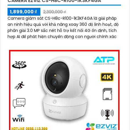
CAMERA EZVIZ CS-H8C-R100-1K3KF4GA
1,899,000 ₫
2,300,000 ₫
Camera giám sát CS-H8c-R100-1K3KF4GA là giải pháp
an ninh hiệu quả với khả năng xoay 360 độ linh hoạt, độ
phân giải 3.0 MP sắc nét hỗ trợ kết nối 4G ổn định, tích
hợp AI để phát hiện chuyển động con người chính xác