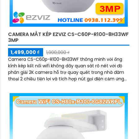
CAMERA MẮT KÉP EZVIZ CS-C60P-R100-8H33WF
3MP
1,499,000 ₫
1,900,000 ₫
Camera CS-C60p-R100-8H33WF thông minh với ống
kính kép kết nối wifi không dây quan sát rõ nét với độ
phân giải 2K camera hỗ trợ quay quét trong nhà đàm
thoại 2 chiều tiện lợi và tích hợp nút gọi điện cảm ứng
nhanh chóng Với chuẩn nén H.265 camera giúp tiết
kiệm băng thông và dung lượng lưu trữ hiệu quả