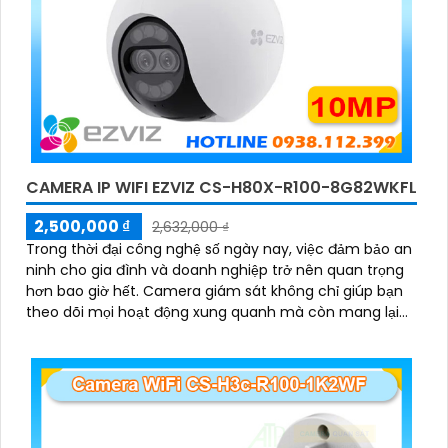
CAMERA IP WIFI EZVIZ CS-H80X-R100-8G82WKFL
2,500,000 ₫
2,632,000 ₫
Trong thời đại công nghệ số ngày nay, việc đảm bảo an
ninh cho gia đình và doanh nghiệp trở nên quan trọng
hơn bao giờ hết. Camera giám sát không chỉ giúp bạn
theo dõi mọi hoạt động xung quanh mà còn mang lại
sự an tâm cho bạn và những người thân yêu