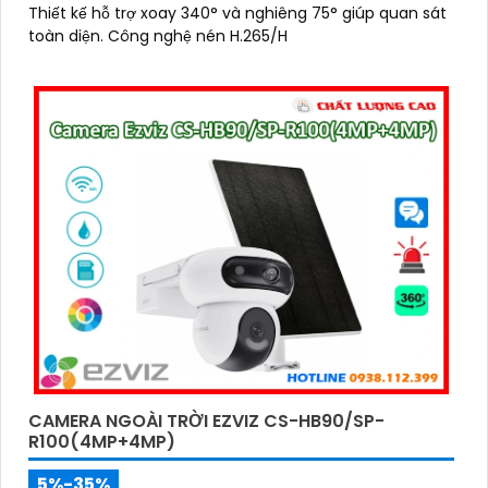
Thiết kế hỗ trợ xoay 340° và nghiêng 75° giúp quan sát
toàn diện. Công nghệ nén H.265/H
CAMERA NGOÀI TRỜI EZVIZ CS-HB90/SP-
R100(4MP+4MP)
5%-35%