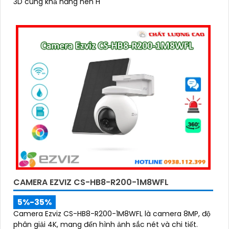
3D cùng khả năng nén H
CAMERA EZVIZ CS-HB8-R200-1M8WFL
5%-35%
Camera Ezviz CS-HB8-R200-1M8WFL là camera 8MP, độ
phân giải 4K, mang đến hình ảnh sắc nét và chi tiết.