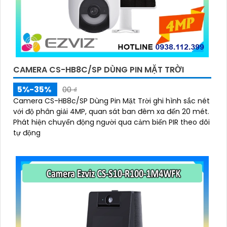
CAMERA CS-HB8C/SP DÙNG PIN MẶT TRỜI
5%-35%
00 ₫
Camera CS-HB8c/SP Dùng Pin Mặt Trời ghi hình sắc nét
với độ phân giải 4MP, quan sát ban đêm xa đến 20 mét.
Phát hiện chuyển động người qua cảm biến PIR theo dõi
tự động