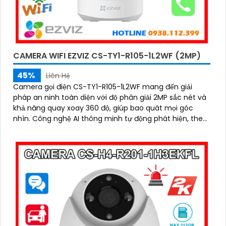
CAMERA WIFI EZVIZ CS-TY1-R105-1L2WF (2MP)
45%
Liên Hệ
Camera gọi điện CS-TY1-R105-1L2WF mang đến giải
pháp an ninh toàn diện với độ phân giải 2MP sắc nét và
khả năng quay xoay 360 độ, giúp bao quát mọi góc
nhìn. Công nghệ AI thông minh tự động phát hiện, theo
dõi chuyển động, kết hợp đàm thoại 2 chiều, giúp bạn
giao tiếp dễ dàng từ xa