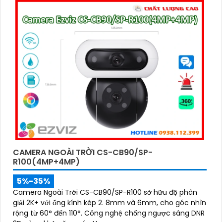
CAMERA NGOÀI TRỜI CS-CB90/SP-
R100(4MP+4MP)
5%-35%
Camera Ngoài Trời CS-CB90/SP-R100 sở hữu độ phân
giải 2K+ với ống kính kép 2. 8mm và 6mm, cho góc nhìn
rộng từ 60° đến 110°. Công nghệ chống ngược sáng DNR