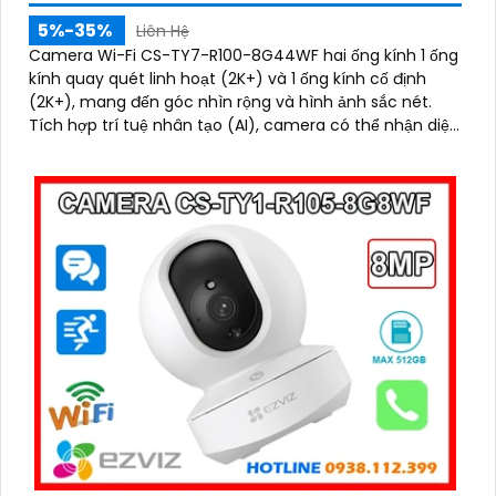
5%-35%
Liên Hệ
Camera Wi-Fi CS-TY7-R100-8G44WF hai ống kính 1 ống
kính quay quét linh hoạt (2K+) và 1 ống kính cố định
(2K+), mang đến góc nhìn rộng và hình ảnh sắc nét.
Tích hợp trí tuệ nhân tạo (AI), camera có thể nhận diện
chính xác hình dạng con người