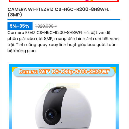
CAMERA WI-FI EZVIZ CS-H6C-R200-8H8WFL
(8MP)
5%-35%
1,828,000 ₫
Camera EZVIZ CS-H6C-R200-8H8WFL nổi bật với độ
phân giải siêu nét 8MP, mang đến hình ảnh chi tiết vượt
trội. Tính năng quay xoay linh hoạt giúp bao quát toàn
bộ không gian