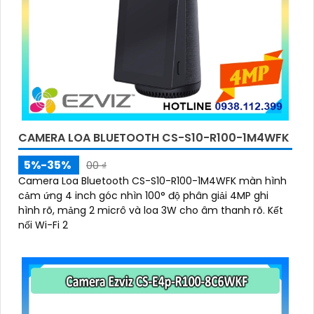
CAMERA LOA BLUETOOTH CS-S10-R100-1M4WFK
5%-35%
00 ₫
Camera Loa Bluetooth CS-S10-R100-1M4WFK màn hình
cảm ứng 4 inch góc nhìn 100° độ phân giải 4MP ghi
hình rõ, mảng 2 micrô và loa 3W cho âm thanh rõ. Kết
nối Wi-Fi 2