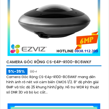
CAMERA GÓC RỘNG CS-E4P-R100-8C6WKF
5%-35%
00 ₫
Camera Góc Rộng CS-E4p-R100-8C6WKF mang đến
hình ảnh rõ nét với cảm biến CMOS 1/2. 8” độ phân giải
6MP và tốc độ 25 khung hình/giây. Hỗ trợ WDR kỹ thuật
số DNR 3D và bộ lọc cắt...