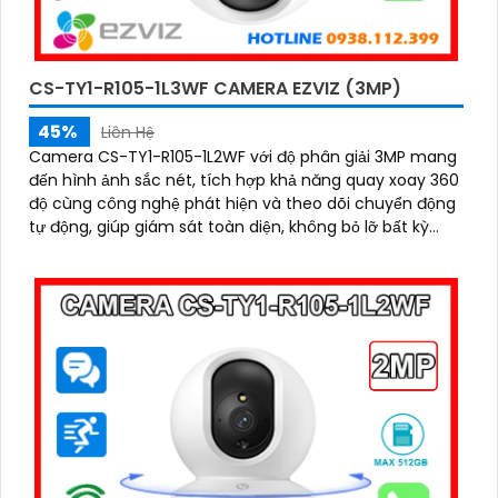
CS-TY1-R105-1L3WF CAMERA EZVIZ (3MP)
45%
Liên Hệ
Camera CS-TY1-R105-1L2WF với độ phân giải 3MP mang
đến hình ảnh sắc nét, tích hợp khả năng quay xoay 360
độ cùng công nghệ phát hiện và theo dõi chuyển động
tự động, giúp giám sát toàn diện, không bỏ lỡ bất kỳ
khoảnh khắc quan trọng nào. Hỗ trợ đàm thoại hai
chiều, tầm nhìn hồng ngoại lên đến 10m và khe cắm thẻ
nhớ dung lượng 512GB, đây chính là camera tối ưu với
mức giá vô cùng hấp dẫn