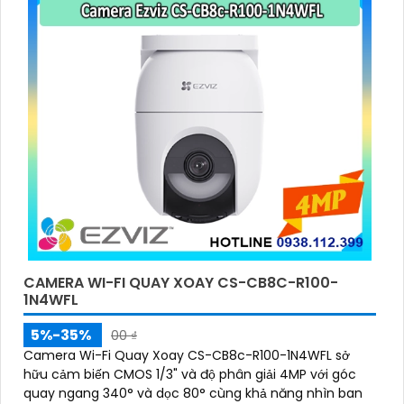
CAMERA WI-FI QUAY XOAY CS-CB8C-R100-
1N4WFL
5%-35%
00 ₫
Camera Wi-Fi Quay Xoay CS-CB8c-R100-1N4WFL sở
hữu cảm biến CMOS 1/3" và độ phân giải 4MP với góc
quay ngang 340° và dọc 80° cùng khả năng nhìn ban