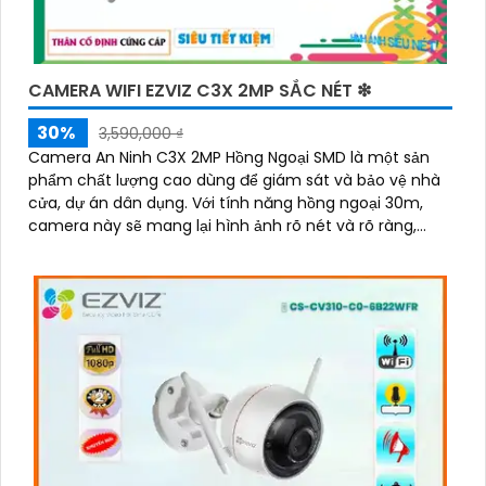
CAMERA WIFI EZVIZ C3X 2MP SẮC NÉT ❇
30%
3,590,000 ₫
Camera An Ninh C3X 2MP Hồng Ngoại SMD là một sản
phẩm chất lượng cao dùng để giám sát và bảo vệ nhà
cửa, dự án dân dụng. Với tính năng hồng ngoại 30m,
camera này sẽ mang lại hình ảnh rõ nét và rõ ràng,
ngay cả trong điều kiện ánh sáng yếu