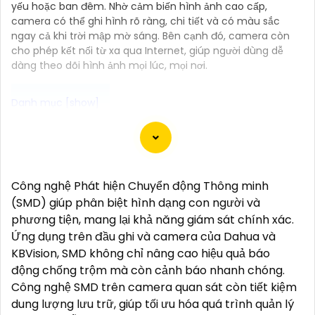
yếu hoặc ban đêm. Nhờ cảm biến hình ảnh cao cấp,
camera có thể ghi hình rõ ràng, chi tiết và có màu sắc
ngay cả khi trời mập mờ sáng. Bên cạnh đó, camera còn
cho phép kết nối từ xa qua Internet, giúp người dùng dễ
dàng theo dõi hình ảnh mọi lúc, mọi nơi.
"Bạn đang tìm kiếm một giải pháp an ninh hiệu quả
và tiết kiệm? Hãy khám phá Camera Wifi Ezviz -
dòng sản phẩm chính hãng với mức giá rất hấp dẫn.
Công nghệ Phát hiện Chuyển động Thông minh
Với thiết kế hiện đại, dễ dàng lắp đặt và kết nối thông
(SMD) giúp phân biệt hình dạng con người và
minh qua Wifi, Camera Wifi Ezviz sẽ giúp bạn giám
phương tiện, mang lại khả năng giám sát chính xác.
sát ngôi nhà hoặc văn phòng mọi lúc mọi nơi chỉ
Ứng dụng trên đầu ghi và camera của Dahua và
bằng một chiếc điện thoại thông minh.
KBVision, SMD không chỉ nâng cao hiệu quả báo
Không chỉ vậy, sản phẩm cũng mang lại chất lượng
động chống trộm mà còn cảnh báo nhanh chóng.
hình ảnh sắc nét và độ phân giải cao, cho phép bạn
Công nghệ SMD trên camera quan sát còn tiết kiệm
theo dõi mọi hoạt động một cách dễ dàng. Đừng bỏ
dung lượng lưu trữ, giúp tối ưu hóa quá trình quản lý
lỡ cơ hội sở hữu Camera Wifi Ezviz giá rẻ chính hãng