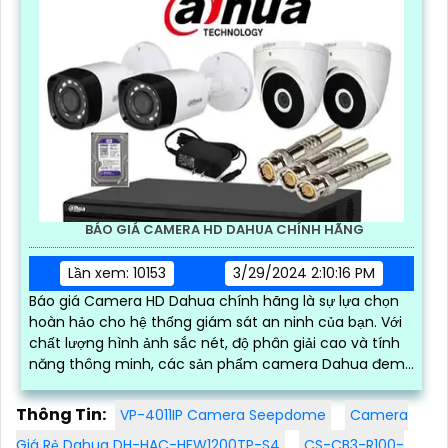
BÁO GIÁ CAMERA HD DAHUA CHÍNH HÃNG
Lần xem: 10153
3/29/2024 2:10:16 PM
Báo giá Camera HD Dahua chính hãng là sự lựa chọn
hoàn hảo cho hệ thống giám sát an ninh của bạn. Với
chất lượng hình ảnh sắc nét, độ phân giải cao và tính
năng thông minh, các sản phẩm camera Dahua đem
lại sự tin tưởng và an tâm cho người sử dụng
Thông Tin:
VP-4011IP Camera Seepdome
Camera
Giá Rẻ Dahua DH-HAC-HFW1200TP-S4
CS-CB3-R100-