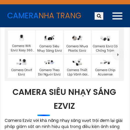
CAMERA
NHA TRANG
Camera Wifi
Camera Siêu
Camera Nhựa
Camera Ezviz Có
Ezviz Xoay 360
Nhạy Sáng Ezviz
Plastic Ezviz
Chống Trộm
Độ
Camera Onvif
Camera Theo
Camera Thiết
Camera Chip
Ezviz
Dỏi Người Ezviz
Lập Vành Đai
Acusense
Dahua
CAMERA SIÊU NHẠY SÁNG
EZVIZ
Camera Ezviz với khả năng nhạy sáng vượt trội đem lại giải
pháp giám sát an ninh hiệu quả trong điều kiện ánh sáng