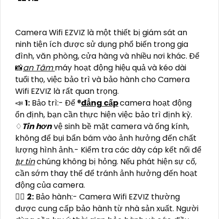
Camera Wifi EZVIZ là một thiết bị giám sát an
ninh tiện ích được sử dụng phổ biến trong gia
đình, văn phòng, cửa hàng và nhiều nơi khác. Để
📸
an Tâm
máy hoạt động hiệu quả và kéo dài
tuổi thọ, việc bảo trì và bảo hành cho Camera
Wifi EZVIZ là rất quan trọng.
📣
1:
Bảo trì:- Để ®️
đẳng cấp
camera hoạt động
ổn định, bạn cần thực hiện việc bảo trì định kỳ.
♢
Tin hơn
vệ sinh bề mặt camera và ống kính,
không để bụi bẩn bám vào ảnh hưởng đến chất
lượng hình ảnh.- Kiểm tra các dây cáp kết nối để
tự tin
chúng không bị hỏng. Nếu phát hiện sự cố,
cần sớm thay thế để tránh ảnh hưởng đến hoạt
động của camera.
🙆‍♀️
2:
Bảo hành:- Camera Wifi EZVIZ thường
được cung cấp bảo hành từ nhà sản xuất. Người