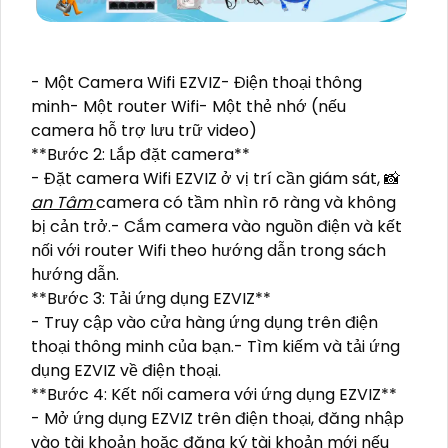
- Một Camera Wifi EZVIZ- Điện thoại thông
minh- Một router Wifi- Một thẻ nhớ (nếu
camera hỗ trợ lưu trữ video)
**Bước 2: Lắp đặt camera**
- Đặt camera Wifi EZVIZ ở vị trí cần giám sát, 📸
an Tâm
camera có tầm nhìn rõ ràng và không
bị cản trở.- Cắm camera vào nguồn điện và kết
nối với router Wifi theo hướng dẫn trong sách
hướng dẫn.
**Bước 3: Tải ứng dụng EZVIZ**
- Truy cập vào cửa hàng ứng dụng trên điện
thoại thông minh của bạn.- Tìm kiếm và tải ứng
dụng EZVIZ về điện thoại.
**Bước 4: Kết nối camera với ứng dụng EZVIZ**
- Mở ứng dụng EZVIZ trên điện thoại, đăng nhập
vào tài khoản hoặc đăng ký tài khoản mới nếu