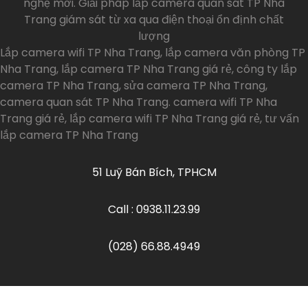
nghệ mới. Giải pháp lắp camera quan sát TP Nha
Trang giám sát từ xa qua điện thoại ổn định chất
lượng
Lắp camera wifi TP Nha Trang, lắp camera văn phòng TP
Nha Trang, lắp camera TP Nha Trang giá rẻ, công ty lắp
camera TP Nha Trang, sửa camera TP Nha Trang,
camera quan sát TP Nha Trang. camera wifi TP Nha
Trang giá rẻ, lắp camera wifi TP Nha Trang giá rẻ, tư vấn
lắp camera TP Nha Trang
51 Luỹ Bán Bích, TPHCM
Call : 0938.11.23.99
(028) 66.88.4949