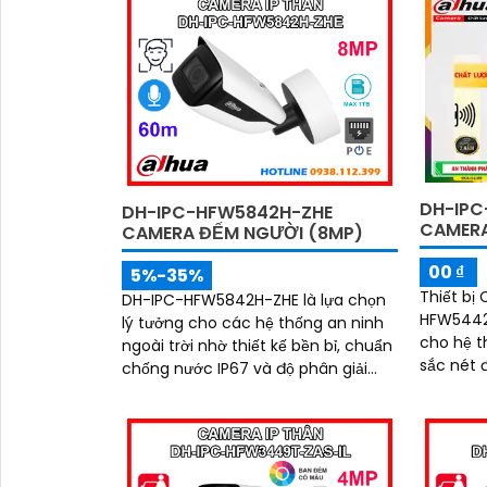
DH-IPC
DH-IPC-HFW5842H-ZHE
CAMERA
CAMERA ĐẾM NGƯỜI (8MP)
00 ₫
5%-35%
Thiết bị
DH-IPC-HFW5842H-ZHE là lựa chọn
HFW5442T
lý tưởng cho các hệ thống an ninh
cho hệ t
ngoài trời nhờ thiết kế bền bỉ, chuẩn
sắc nét đến
chống nước IP67 và độ phân giải
năng tiế
8MP cho hình ảnh sắc nét vượt trội.
năng xem
Camera tích hợp mic ghi âm, khe
thẻ nhớ hỗ trợ đến 1TB, hồng ngoại
tầm xa 60m và kết nối PoE giúp lắp
đặt dễ dàng, tiết kiệm chi phí