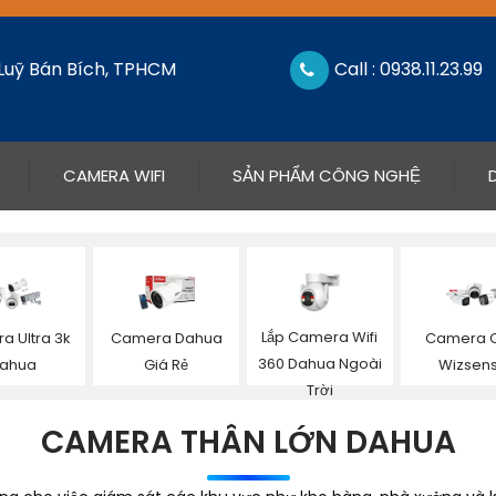
 Luỹ Bán Bích, TPHCM
Call : 0938.11.23.99
CAMERA WIFI
SẢN PHẨM CÔNG NGHỆ
Lắp Camera Wifi
a Ultra 3k
Camera Dahua
Camera C
360 Dahua Ngoài
ahua
Giá Rẻ
Wizsen
Trời
CAMERA THÂN LỚN DAHUA