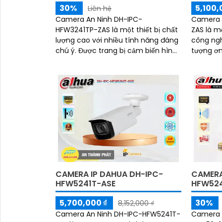
30%
5,100,
Liên hệ
Camera An Ninh DH-IPC-
Camera 
HFW3241TP-ZAS là một thiết bị chất
ZAS là 
lượng cao với nhiều tính năng đáng
công ngh
chú ý. Được trang bị cảm biến hình
tượng ơn
ảnh 4MP, camera này cung cấp
có khả 
hình ảnh rõ nét và chất lượng đáng
vượt trộ
kinh ngạc
xa lên đ
CAMERA IP DAHUA DH-IPC-
CAMERA
HFW5241T-ASE
HFW524
5,700,000 ₫
30%
8,152,000 ₫
Camera An Ninh DH-IPC-HFW5241T-
Camera 