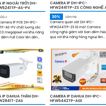
CAMERA IP DH-IPC-
 IP NGOÀI TRỜI DH-
HFW2441TP-ZS CÔNG NGHỆ A
W5241TP-AS-PV
30%
Liên Hệ
00 ₫
Camera quan sát DH-IPC-
 Camera IP POE DH-IPC-
HFW2441TP-ZS là một Camera
P-AS-PV chất lượng sắc
công nghệ giám sát ban đêm hiệ
2.0 megapixel với khả năng
quả với khả năng hồng ngoại lên
đêm Full Color lên đến
đến 60m và chất lượng hình ảnh
p cho việc giám sát hiệu
4.0MP. Camera cung cấp công
rong điều kiện ánh sáng yếu
nghệ...
 IP DAHUA THÂN DH-
CAMERA IP DAHUA DH-IPC-
W2841T-ZAS
HFW5442TP-ASE