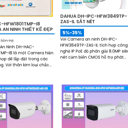
huẩn chống nước IP67 giá rẻ
DAHUA DH-IPC-HFW3849TP-
ZAS-IL SẮT NÉT
-HFW1801TMP-I8
 AN NINH THIẾT KẾ ĐẸP
5%-35%
Với Camera an ninh DH-IPC-
liên Hệ
HFW3849TP-ZAS-IL tích hợp công
An Ninh DH-HAC-
nghệ IP PoE độ phân giải 8.0MP siê
MP-I8 là một Camera hiện
nét cảm biến CMOS hỗ trợ phát
 hợp để lắp đặt trong các
hiện chuyển động/người chống
oại chắc
ngược sáng DWDR giám sát đêm
amera đảm bảo độ bền và
có màu với ánh sáng kép thông
rong mọi điều kiện thời tiết
minh