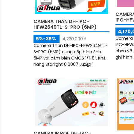
CAMERA
IPC-HF
CAMERA THÂN DH-IPC-
HFW2649TL-S-PRO (6MP)
4,170,
5%-35%
Camera I
4,220,000 ₫
IPC-HFW3
Camera Thân DH-IPC-HFW2649TL-
chọn vô 
S-PRO (6MP) cung cấp hình ảnh
ghi hình 
6MP với cảm biến CMOS 1/1. 8”. Khả
với độ ph
năng Starlight 0.0007 Lux@F1
Camera 
mang đế
an ninh 
CAMERA IP POE DH-IPC-