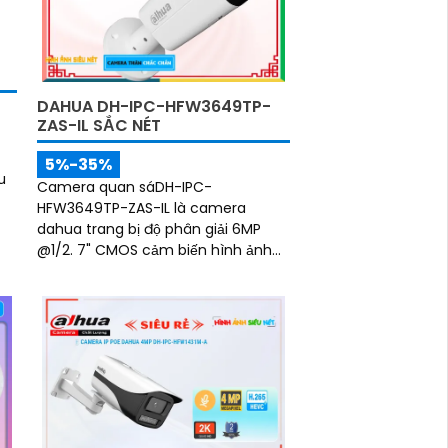
DAHUA DH-IPC-HFW3649TP-
ZAS-IL SẮC NÉT
5%-35%
u
Camera quan sáDH-IPC-
HFW3649TP-ZAS-IL là camera
dahua trang bị độ phân giải 6MP
@1/2. 7" CMOS cảm biến hình ảnh
Tiêu cự thay đổi 2. 7 mm–13. 5 mms
Chế độ hồng ngoại và led trợ...