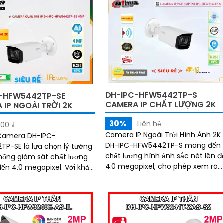
DH-IPC-HFW5442TP-S
-HFW5442TP-SE
CAMERA IP CHẤT LƯỢNG 2K
 IP NGOÀI TRỜI 2K
30%
Liên hệ
00 ₫
Camera IP Ngoài Trời Hình Ảnh 2K
 Camera DH-IPC-
DH-IPC-HFW5442TP-S mang đến
P-SE là lựa chọn lý tưởng
chất lượng hình ảnh sắc nét lên đ
hống giám sát chất lượng
4.0 megapixel, cho phép xem rõ
 4.0 megapixel. Với khả
ràng ngay cả trong điều kiện thiế
t kiệm năng lượng và khả
sáng nhờ hệ thống hồng ngoại có
 ban đêm...
tầm xa lên đến 50m