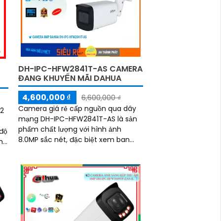
camera đảm bảo giám sát chuẩn
xác 24/7 hỗ trợ POE, khe thẻ nhớ
lên đến 512GB và chuẩn chống nước
IP67
DH-IPC-HFW2841T-AS CAMERA
ĐANG KHUYẾN MÃI DAHUA
4,600,000 ₫
6,600,000 ₫
Camera giá rẻ cấp nguồn qua dây
2
mạng DH-IPC-HFW2841T-AS là sản
phẩm chất lượng với hình ảnh
 độ
8.0MP sắc nét, đặc biệt xem ban
h
đêm với hồng ngoại 80m. Thiết kế
dựa trên công nghệ...
êm
ng
ám