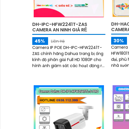
nhớ 512GB, chuẩn chống nước IP67
512GB, c
DH-HAC
DH-IPC-HFW2241T-ZAS
CAMERA
CAMERA AN NINH GIÁ RẺ
30%
45%
Liên Hệ
Camera 
Camera IP POE DH-IPC-HFW2241T-
HFW1801T
ZAS chính hãng Dahua trang bị ống
đại, phù
kính độ phân giải Full HD 1080P cho
nhà xưởng. Với thân kim l
hình ảnh giám sát các hoạt động rõ
chắn, c
nét, được trang bị công nghệ AI
ổn định t
phân biệt được người và xe tích hợp
mic ghi âm to rõ giúp giám sát an
ninh hiệu quả.