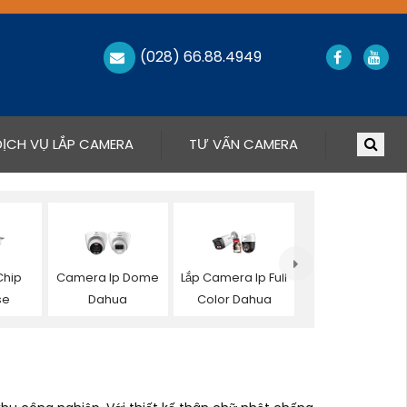
(028) 66.88.4949
DỊCH VỤ LẮP CAMERA
TƯ VẤN CAMERA
hip
Camera Ip Dome
Lắp Camera Ip Full
se
Dahua
Color Dahua