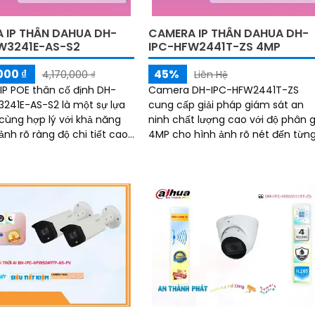
 IP THÂN DAHUA DH-
CAMERA IP THÂN DAHUA DH-
W3241E-AS-S2
IPC-HFW2441T-ZS 4MP
000 ₫
45%
4,170,000 ₫
Liên Hệ
P POE thân cố định DH-
Camera DH-IPC-HFW2441T-ZS
241E-AS-S2 là một sự lựa
cung cấp giải pháp giám sát an
cùng hợp lý với khả năng
ninh chất lượng cao với độ phân g
ảnh rõ ràng độ chi tiết cao
4MP cho hình ảnh rõ nét đến từn
ân giải 2MP Full HD 1080p.
chi tiết. Camera còn hỗ trợ quan
DH-IPC-HFW3241E-AS-S2
sát hình ảnh ban đêm rõ ràng ba
n những tính năng bảo vệ
quát với hồng ngoại 60m, trang bị
cực kỳ hiệu quả đó là SMD 4
tính năng phát hiện thông minh
như phát hiện con người và phươ
tiện