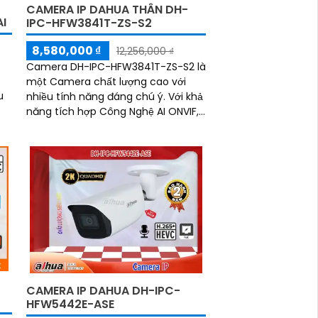
CAMERA IP DAHUA THÂN DH-
I
IPC-HFW3841T-ZS-S2
8,580,000 ₫
12,256,000 ₫
Camera DH-IPC-HFW3841T-ZS-S2 là
một Camera chất lượng cao với
u
nhiều tính năng đáng chú ý. Với khả
năng tích hợp Công Nghệ AI ONVIF,
camera này cho phép nhận diện và
phân tích hình ảnh một cách thông
minh, tối ưu hóa hiệu suất của hệ
thống
CAMERA IP DAHUA DH-IPC-
HFW5442E-ASE