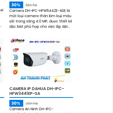
30%
liên hệ
ại
Camera DH-IPC-HFW5442E-ASE là
một loại camera thân kim loại màu
sắt trong sáng 4.0 MP, được thiết kế
đặc biệt phù hợp cho việc lắp đặt
oại
trong nhà xưởng. Với công nghệ IP
POE,...
CAMERA IP DAHUA DH-IPC-
HFW3441EP-SA
30%
Liên hệ
Camera An Ninh DH-IPC-