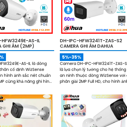
-HFW3249E-AS-IL
DH-IPC-HFW3241T-ZAS-S2
 GHI ÂM (2MP)
CAMERA GHI ÂM DAHUA
5%
5%-35%
HFW3249E-AS-IL là dòng
Camera DH-IPC-HFW3241T-ZAS-S
hân cố định WizSense
là lựa chọn lý tưởng cho hệ thống
 hình ảnh sắc nét chuẩn
an ninh thuộc dòng WizSense với
2MP cùng khả năng ghi hình
phân giải 2MP Full HD, cho hình ản
vào ban đêm nhờ công
rõ nét cả ngày lẫn đêm. Tích hợp
tầm nhìn hồng
micro ghi âm, hồng ngoại ban đ
 tới 50m, mic ghi âm tích
lên đến 60m và công nghệ AI thô
hả năng phân biệt chính
minh giúp phân biệt người và xe
 người và xe giúp giám sát
chính xác, nâng cao hiệu quả gi
 và giảm thiểu cảnh báo
sát
rợ khe thẻ nhớ lên đến