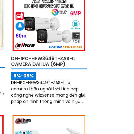
DH-IPC-HFW3649T-ZAS-IL
CAMERA DAHUA (6MP)
5%-35%
DH-IPC-HFW3649T-ZAS-IL là
camera thân ngoài trời tích hợp
ến
công nghệ WizSense mang đến giải
pháp an ninh thông minh và hiệu
u
quả. Với độ phân giải 6MP siêu nét
đèn kép hỗ trợ hình ảnh màu ban
đêm, tầm nhìn hồng ngoại 60m,
cùng micro ghi âm và khả năng
nhận diện chính xác người và xe,