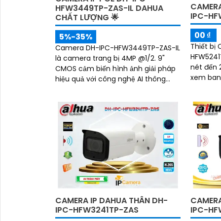
CAMERA
HFW3449TP-ZAS-IL DAHUA
IPC-HF
CHẤT LƯỢNG 🌟
00 ₫
5%-35%
Thiết bị
Camera DH-IPC-HFW3449TP-ZAS-IL
HFW5241T
là camera trang bị 4MP @1/2. 9"
nét đến 
CMOS cảm biến hình ảnh giải pháp
xem ban 
hiệu quả với công nghệ AI thông
60m, giú
minh chống báo động giả bằng
quả dù t
phân tích hình dạng người
CAMERA IP DAHUA THÂN DH-
CAMERA
IPC-HFW3241TP-ZAS
IPC-HF