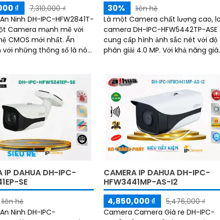
000 ₫
30%
7,310,000 ₫
liên hệ
An Ninh DH-IPC-HFW2841T-
Là một Camera chất lượng cao, lo
một Camera mạnh mẽ với
camera DH-IPC-HFW5442TP-ASE
ệ CMOS mới nhất. Ấn
cung cấp hình ảnh sắc nét với độ
 với những thông số là nó
phân giải 4.0 MP. Với khả năng giám
năng giám sát ban đêm
sát ban đêm, công nghệ hồng ng
i với đèn hồng ngoại có tầm
50m giúp...
ến 60m
 IP DAHUA DH-IPC-
CAMERA IP DAHUA DH-IPC-
1EP-SE
HFW3441MP-AS-I2
4,850,000 ₫
liên hệ
5,476,000 ₫
An Ninh DH-IPC-
Camera Camera Giá re DH-IPC-