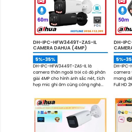
DH-IPC-HFW3449T-ZAS-IL
DH-IPC
'
CAMERA DAHUA (4MP)
CAMERA
5%-35%
5%-3
DH-IPC-HFW3449T-ZAS-IL là
DH-IPC-
camera thân ngoài trời có độ phân
camera t
giải 4MP cho hình ảnh sắc nét, tích
mang đến
hợp mic ghi âm cùng công nghệ
Full HD 
đèn kép hỗ trợ ghi hình có màu cả
có màu 
trong đêm tối với tầm nhìn lên đến
nghệ đèn kép. Với 
60m. Nhờ trí tuệ nhân tạo AI,
ngoại xa
camera có khả năng phân biệt
hợp và k
chính xác người và phương tiện
xác giữa
giảm thiểu cảnh báo giả nâng cao
hiệu quả
hiệu quả an ninh hỗ trợ khe cắm thẻ
giả, hỗ t