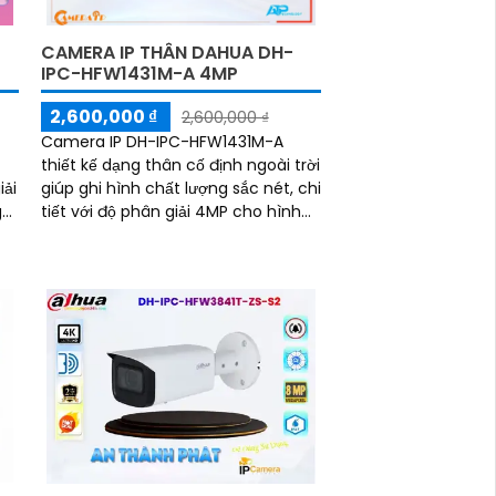
CAMERA IP THÂN DAHUA DH-
IPC-HFW1431M-A 4MP
2,600,000 ₫
2,600,000 ₫
Camera IP DH-IPC-HFW1431M-A
thiết kế dạng thân cố định ngoài trời
iải
giúp ghi hình chất lượng sắc nét, chi
g
tiết với độ phân giải 4MP cho hình
ảnh sắc nét và chi tiết. Camera hỗ
o
trợ khả năng xem đêm với tầm xa
hồng ngoại lên đến 80m cùng với
đó là tính năng phát hiện con người
ng
giúp bảo vệ an ninh hiệu quả