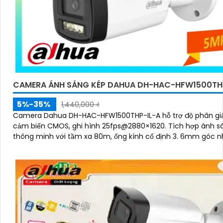
CAMERA ÁNH SÁNG KÉP DAHUA DH-HAC-HFW1500TH
5%-35%
1,440,000 ₫
Camera Dahua DH-HAC-HFW1500THP-IL-A hỗ trợ độ phân giả
cảm biến CMOS, ghi hình 25fps@2880×1620. Tích hợp ánh sáng kép
thông minh với tầm xa 80m, ống kính cố định 3. 6mm góc n