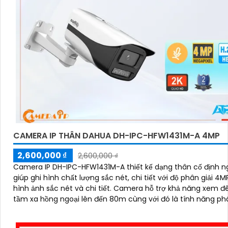
CAMERA IP THÂN DAHUA DH-IPC-HFW1431M-A 4MP
2,600,000 ₫
2,600,000 ₫
Camera IP DH-IPC-HFW1431M-A thiết kế dạng thân cố định ng
giúp ghi hình chất lượng sắc nét, chi tiết với độ phân giải 4
hình ảnh sắc nét và chi tiết. Camera hỗ trợ khả năng xem đêm với
tầm xa hồng ngoại lên đến 80m cùng với đó là tính năng ph
con người giúp bảo vệ an ninh hiệu quả