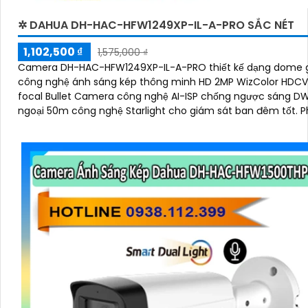
✲ DAHUA DH-HAC-HFW1249XP-IL-A-PRO SẮC NÉT
1,102,500 ₫
1,575,000 ₫
Camera DH-HAC-HFW1249XP-IL-A-PRO thiết kế dạng dome g
công nghệ ánh sáng kép thông minh HD 2MP WizColor HDCVI
focal Bullet Camera công nghệ AI-ISP chống ngược sáng D
ngoại 50m công nghệ Starlight cho giám sát ban đêm tốt. Phù hợp
lắp ngoài trời kho hàng nhà xưởng