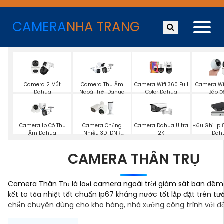
CAMERA
NHA TRANG
Camera 2 Mắt
Camera Thu Âm
Camera Wifi 360 Full
Camera Wi
Dahua
Ngoài Trời Dahua
Color Dahua
Báo Đ
Camera Ip Có Thu
Camera Chống
Camera Dahua Ultra
Đầu Ghi Ip
Ậm Dahua
Nhiễu 3D-DNR
2K
Dah
Dahua
CAMERA THÂN TRỤ
Camera Thân Trụ là loại camera ngoài trời giám sát ban đêm 
kết to tỏa nhiệt tốt chuẩn Ip67 kháng nước tốt lắp đặt trên t
chắn chuyên dùng cho kho hàng, nhà xưởng công trình với đ