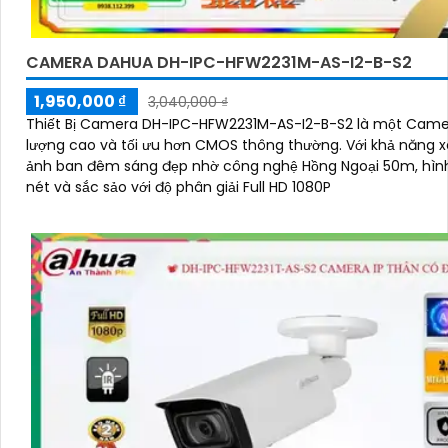
CAMERA DAHUA DH-IPC-HFW2231M-AS-I2-B-S2
1,950,000 ₫
3,040,000 ₫
Thiết Bị Camera DH-IPC-HFW2231M-AS-I2-B-S2 là một Came
lượng cao và tối ưu hơn CMOS thông thường. Với khả năng xem hình
ảnh ban đêm sáng đẹp nhờ công nghệ Hồng Ngoại 50m, hình
nét và sắc sảo với độ phân giải Full HD 1080P