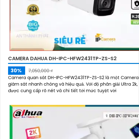
CAMERA DAHUA DH-IPC-HFW2431TP-ZS-S2
30%
7,050,000 ₫
Camera quan sát DH-IPC-HFW2431TP-ZS-S2 là một Camera
giám sát nhanh chóng và hiệu quả. Với độ phân giải Ultra 2k, hình ảnh
được cung cấp rõ nét và chi tiết tới mức tuyệt vời