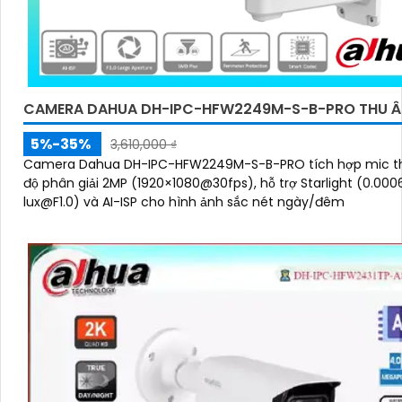
CAMERA DAHUA DH-IPC-HFW2249M-S-B-PRO THU Â
5%-35%
3,610,000 ₫
Camera Dahua DH-IPC-HFW2249M-S-B-PRO tích hợp mic t
độ phân giải 2MP (1920×1080@30fps), hỗ trợ Starlight (0.000
lux@F1.0) và AI-ISP cho hình ảnh sắc nét ngày/đêm