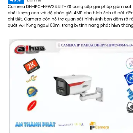
Liên Hệ
Camera DH-IPC-HFW2441T-ZS cung cấp giải pháp giám sát 
chất lượng cao với độ phân giải 4MP cho hình ảnh rõ nét đế
chi tiết. Camera còn hỗ trợ quan sát hình ảnh ban đêm rõ ràng bao
quát với hồng ngoại 60m, trang bị tính năng phát hiện thôn
như phát hiện con người và phương tiện