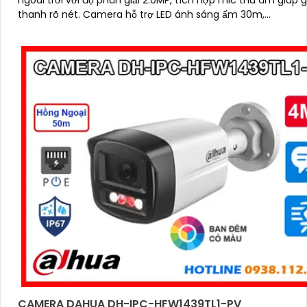
ngoài trời với độ phân giải 2.0MP, tích hợp mic thu âm giúp g
thanh rõ nét. Camera hỗ trợ LED ánh sáng ấm 30m,...
CAMERA DAHUA DH-IPC-HFW1439TL1-PV