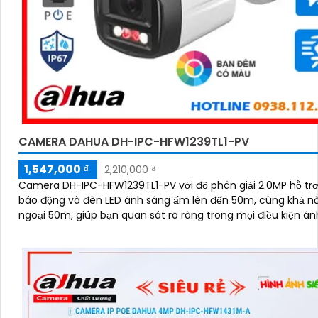
CAMERA DAHUA DH-IPC-HFW1239TL1-PV
1,547,000 ₫
2,210,000 ₫
Camera DH-IPC-HFW1239TL1-PV với độ phân giải 2.0MP hỗ tr
báo động và đèn LED ánh sáng ấm lên đến 50m, cùng khả n
ngoại 50m, giúp bạn quan sát rõ ràng trong mọi điều kiện á