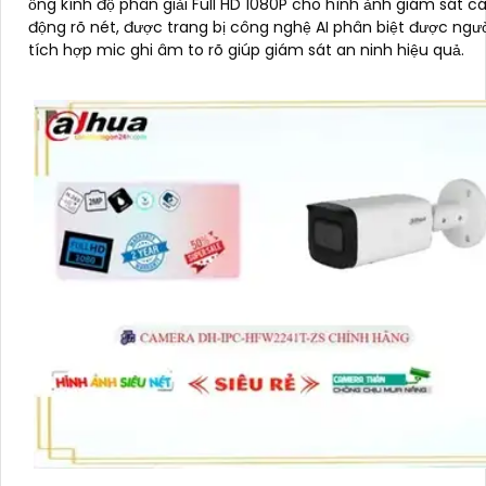
ống kính độ phân giải Full HD 1080P cho hình ảnh giám sát c
động rõ nét, được trang bị công nghệ AI phân biệt được ngườ
tích hợp mic ghi âm to rõ giúp giám sát an ninh hiệu quả.