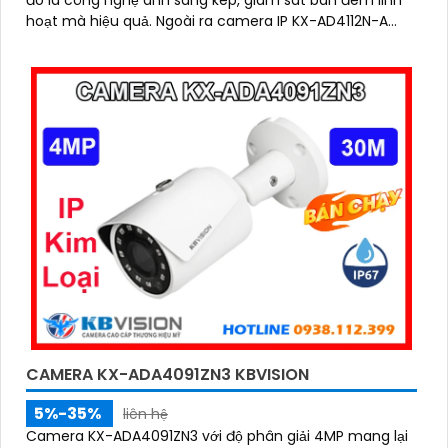
hoạt mà hiệu quả. Ngoài ra camera IP KX-AD4112N-A
còn được nâng cao khả năng bảo vệ an ninh với trang
bị tính năng phát hiện người chính xác
CAMERA KX-ADA4091ZN3 KBVISION
5%-35%
liên hệ
Camera KX-ADA4091ZN3 với độ phân giải 4MP mang lại