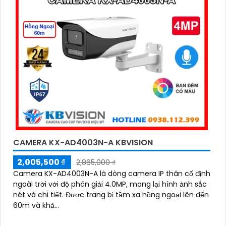
CAMERA KX-AD4003N-A KBVISION
2,005,500 ₫
2,865,000 ₫
Camera KX-AD4003N-A là dòng camera IP thân cố định
ngoài trời với độ phân giải 4.0MP, mang lại hình ảnh sắc
nét và chi tiết. Được trang bị tầm xa hồng ngoại lên đến
60m và khả...