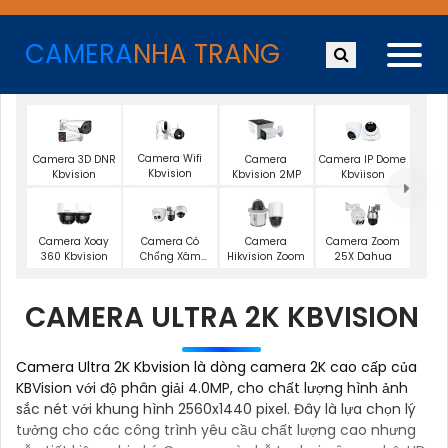
CAMERA
NHA TRANG
Camera Wifi
Camera 3D DNR
Camera
Camera IP Dome
Kbvision
Kbvision
Kbvision 2MP
Kbviison
Camera Xoay
Camera Có
Camera
Camera Zoom
360 Kbvision
Chống Xâm
Hikvision Zoom
25X Dahua
Nhập Kbvision
CAMERA ULTRA 2K KBVISION
Camera Ultra 2K Kbvision là dòng camera 2K cao cấp của
KBVision với độ phân giải 4.0MP, cho chất lượng hình ảnh
sắc nét với khung hình 2560x1440 pixel. Đây là lựa chọn lý
tưởng cho các công trình yêu cầu chất lượng cao nhưng