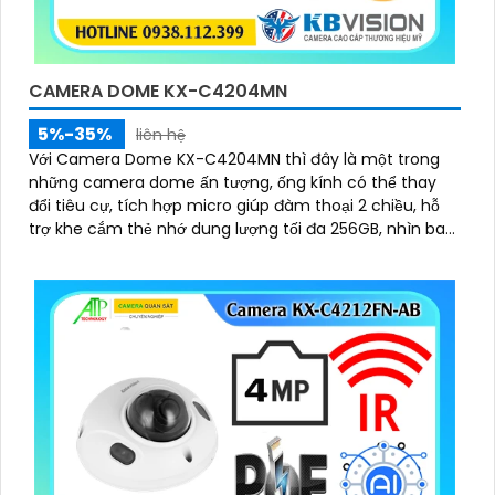
CAMERA DOME KX-C4204MN
5%-35%
liên hệ
Với Camera Dome KX-C4204MN thì đây là một trong
những camera dome ấn tượng, ống kính có thể thay
đổi tiêu cự, tích hợp micro giúp đàm thoại 2 chiều, hỗ
trợ khe cắm thẻ nhớ dung lượng tối đa 256GB, nhìn ban
đêm bằng hồng ngoại lên đến 40m