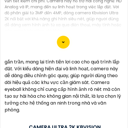
vẫn tiết kiệm chi phí. Camera này hỗ trợ hai công nghệ: HD
Analog và IP, mang đến sự linh hoạt trong việc lắp đặt. Với
độ phân giải từ 3MP đến 4MP, dòng camera Kbvision Ultra
2K nổi bật với khả năng ghi hình siêu nét, giúp người dùng
dễ dàng xem hình ảnh từ xa qua điện thoại, máy tính hoặc
các màn hình giám sát khác.
Dạ chào anh/chị, ở đây là một mẫu tư 141 để giới
gắn trần, mang lại tính tiện lợi cao cho quá trình lắp
thiệu sản phẩm "Lắp Camera 2K 4MP":
đặt. Với kiểu dáng hiện đại và linh hoạt, camera này
"Chào anh/chị,
dễ dàng điều chỉnh góc quay, giúp người dùng theo
Bạn muốn nâng cao an toàn an ninh cho ngôi nhà
dõi hiệu quả các khu vực cần giám sát. Camera
hoặc cửa hàng của mình một cách hiệu quả và tiện
eyeball không chỉ cung cấp hình ảnh rõ nét mà còn
lợi? Hãy đến với Camera 2K 4MP, giải pháp giám sát
tạo sự hài hòa cho không gian nội thất, là lựa chọn lý
chất lượng cao mà bạn đang tìm kiếm.
tưởng cho hệ thống an ninh trong nhà và văn
Với độ phân giải 2K và 4MP, Camera này sẽ cung cấp
phòng.
hình ảnh sắc nét, rõ ràng và chi tiết. Bạn sẽ có thể
quan sát mọi hoạt động xung quanh ngôi nhà hay
CAMERA ULTRA 2K KBVISION