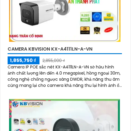
CAMERA KBVISION KX-A4111LN-A-VN
1,855,750 ₫
2,855,000 ₫
Camera IP POE sắc nét KX-A4111LN-A-VN sở hữu hình
ảnh chất lượng lên đến 4.0 megapixel, hồng ngoại 30m,
công nghệ chống ngược sáng DWDR, khả năng thu âm
cũng mang lại cho camera khả năng thu lại hình ảnh ổn
định sắ nét đi kèm âm thanh