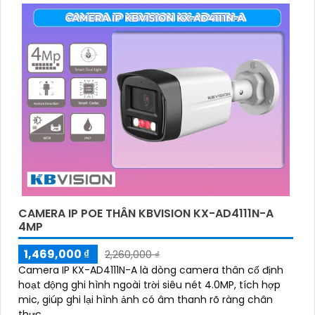
CAMERA IP POE THÂN KBVISION KX-AD4111N-A
4MP
1,469,000 ₫
2,260,000 ₫
Camera IP KX-AD4111N-A là dòng camera thân cố định
hoạt động ghi hình ngoài trời siêu nét 4.0MP, tích hợp
mic, giúp ghi lại hình ảnh có âm thanh rõ ràng chân
thực