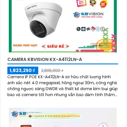
CAMERA KBVISION KX-A4112LN-A
1,823,250 ₫
2,805,000 ₫
Camera IP POE KX-A4112LN-A sở hữu chất lượng hình
ảnh sắc nét 4.0 megapixel, hồng ngoại 30m, công nghệ
chống ngược sáng DWDR và thiết kế dome kim loại giúp
bảo vệ camera tốt hơn nhưng vẫn bảo đảm tính thẩm
mỹ của môi trường lắp đặt xung quang