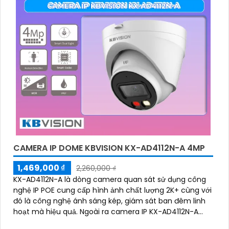
CAMERA IP DOME KBVISION KX-AD4112N-A 4MP
1,469,000 ₫
2,260,000 ₫
KX-AD4112N-A là dòng camera quan sát sử dụng công
nghệ IP POE cung cấp hình ảnh chất lượng 2K+ cùng với
đó là công nghệ ánh sáng kép, giám sát ban đêm linh
hoạt mà hiệu quả. Ngoài ra camera IP KX-AD4112N-A
còn được nâng cao khả năng bảo vệ an ninh với trang