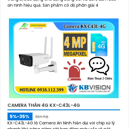
an ninh hiệu quả. Sản phẩm có độ phân giải 4
CAMERA THÂN 4G KX-C43L-4G
5%-35%
liên hệ
KX-C43L-4G là Camera An Ninh hiện đại với chip xử lý