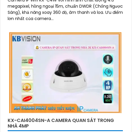
Camera IP Wifi KX-C4W với hình ảnh chất lượng 4.0
megapixel, hồng ngoại 15m, chuẩn DWDR (Chống Ngược
Sáng), khả năng xoay 360 độ, âm thanh và loa. Ưu điểm
lớn nhất của camera...
KX-CAI4004SN-A CAMERA QUAN SÁT TRONG
NHÀ 4MP