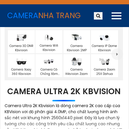
CAMERA
NHA TRANG
Camera Wifi
Camera 3D DNR
Camera
Camera IP Dome
Kbvision
Kbvision
Kbvision 2MP
Kbviison
Camera Xoay
Camera Có
Camera
Camera Zoom
360 Kbvision
Chống Xâm
Hikvision Zoom
25X Dahua
Nhập Kbvision
CAMERA ULTRA 2K KBVISION
Camera Ultra 2K Kbvision là dòng camera 2K cao cấp của
KBVision với độ phân giải 4.0MP, cho chất lượng hình ảnh
sắc nét với khung hình 2560x1440 pixel. Đây là lựa chọn lý
tưởng cho các công trình yêu cầu chất lượng cao nhưng