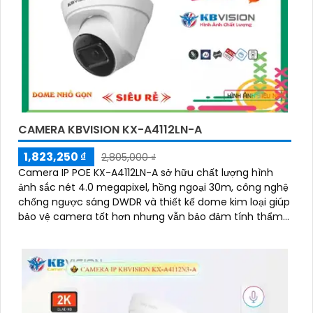
CAMERA KBVISION KX-A4112LN-A
1,823,250 ₫
2,805,000 ₫
Camera IP POE KX-A4112LN-A sở hữu chất lượng hình
ảnh sắc nét 4.0 megapixel, hồng ngoại 30m, công nghệ
chống ngược sáng DWDR và thiết kế dome kim loại giúp
bảo vệ camera tốt hơn nhưng vẫn bảo đảm tính thẩm
mỹ của môi trường lắp đặt xung quang