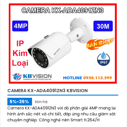
bị tính năng phát hiện người chính xác
CAMERA KX-ADA4091ZN3 KBVISION
5%-35%
liên hệ
Camera KX-ADA4091ZN3 với độ phân giải 4MP mang lại
hình ảnh sắc nét và chi tiết, đáp ứng nhu cầu giám sát
chuyên nghiệp. Công nghệ nén Smart H.264/H