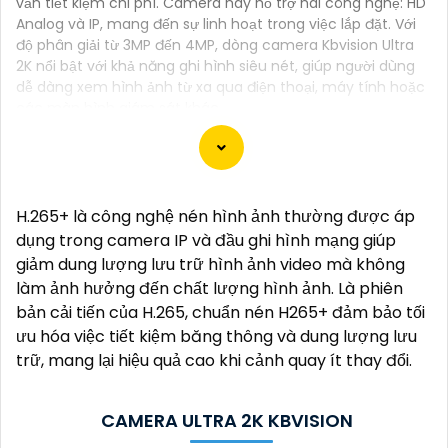
vẫn tiết kiệm chi phí. Camera này hỗ trợ hai công nghệ: HD
Analog và IP, mang đến sự linh hoạt trong việc lắp đặt. Với
độ phân giải từ 3MP đến 4MP, dòng camera Kbvision Ultra
2K nổi bật với khả năng ghi hình siêu nét, giúp người dùng
dễ dàng xem hình ảnh từ xa qua điện thoại, máy tính hoặc
các màn hình giám sát khác.
Chào bạn, dưới đây là một số câu giới thiệu cho việc
H.265+ là công nghệ nén hình ảnh thường được áp
mua Camera Kbvision với chiết khấu cao và giải
dụng trong camera IP và đầu ghi hình mạng giúp
pháp phù hợp trong ngữ cảnh của một đại lý công
giảm dung lượng lưu trữ hình ảnh video mà không
nghệ:
làm ảnh hưởng đến chất lượng hình ảnh. Là phiên
🛃
1:
"Chào anh/chị! Bạn đang tìm kiếm Camera
bản cải tiến của H.265, chuẩn nén H265+ đảm bảo tối
Kbvision với chiết khấu hấp dẫn? Hãy đến với chúng
ưu hóa việc tiết kiệm băng thông và dung lượng lưu
tôi để nhận ưu đãi đặc biệt và được tư vấn về giải
trữ, mang lại hiệu quả cao khi cảnh quay ít thay đổi.
pháp chính xác nhất cho nhu cầu an ninh của bạn!"
️🏅️
2:
"Bạn muốn mua Camera Kbvision với giá ưu đãi
CAMERA ULTRA 2K KBVISION
và giải pháp phù hợp? Liên hệ ngay với chúng tôi để