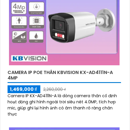
CAMERA IP POE THÂN KBVISION KX-AD4111N-A
4MP
1,469,000 ₫
2,260,000 ₫
Camera IP KX-AD4111N-A là dòng camera thân cố định
hoạt động ghi hình ngoài trời siêu nét 4.0MP, tích hợp
mic, giúp ghi lại hình ảnh có âm thanh rõ ràng chân
thực