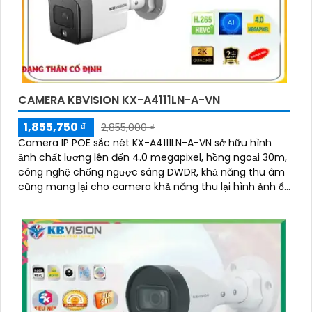
CAMERA KBVISION KX-A4111LN-A-VN
1,855,750 ₫
2,855,000 ₫
Camera IP POE sắc nét KX-A4111LN-A-VN sở hữu hình
ảnh chất lượng lên đến 4.0 megapixel, hồng ngoại 30m,
công nghệ chống ngược sáng DWDR, khả năng thu âm
cũng mang lại cho camera khả năng thu lại hình ảnh ổn
định sắ nét đi kèm âm thanh