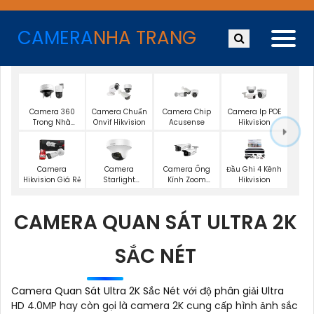
CAMERA
NHA TRANG
Camera 360
Camera Chuẩn
Camera Chip
Camera Ip POE
Trong Nhà
Onvif Hikvision
Acusense
Hikvision
Hikvision
Camera
Camera
Camera Ống
Đầu Ghi 4 Kênh
Hikvision Giá Rẻ
Starlight
Kính Zoom
Hikvision
Hikvision
Hikvision
CAMERA QUAN SÁT ULTRA 2K
SẮC NÉT
Camera Quan Sát Ultra 2K Sắc Nét với độ phân giải Ultra
HD 4.0MP hay còn gọi là camera 2K cung cấp hình ảnh sắc