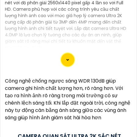
nét với độ phân giải 2560x1440 pixel gấp 4 lần so với Full
HD. Camera phù hợp với các công trình yêu cầu chất
lượng hình ảnh cao với mức giá hợp lý camera Ultra 2K
cung cấp độ phân giải từ 3MP đến 4MP mang đến chất
lượng hình ảnh chi tiết tuyệt vời. Lắp đặt camera Ultra HD
4.0MP là lựa chọn lý tưởng cho các dự án an ninh, giúp
giám sát rõ ràng mọi chi tiết từ khuôn mặt đến vật thể
trong khung hình.
Dạ chào anh/chị, ở đây là một mẫu tư 141 để giới
Công nghệ chống ngược sáng WDR 130dB giúp
thiệu sản phẩm "Lắp Camera 2K 4MP":
camera ghi hình chất lượng hơn, rõ ràng hơn. Với
"Chào anh/chị,
tạo ra hình ảnh rõ ràng trong môi trường có sự
Bạn muốn nâng cao an toàn an ninh cho ngôi nhà
chênh lệch sáng tối. Khi lắp đặt ngoài trời, công nghệ
hoặc cửa hàng của mình một cách hiệu quả và tiện
này tự động cân bằng ánh sáng giữa các vùng ánh
lợi? Hãy đến với Camera 2K 4MP, giải pháp giám sát
sáng giúp hình ảnh giám sát hài hòa hơn
chất lượng cao mà bạn đang tìm kiếm.
Với độ phân giải 2K và 4MP, Camera này sẽ cung cấp
CAMERA QUAN SÁT ULTRA 2K SẮC NÉT