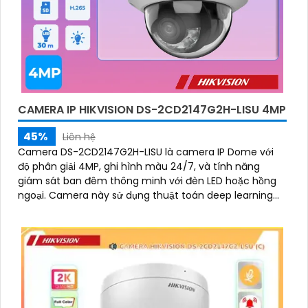
CAMERA IP HIKVISION DS-2CD2147G2H-LISU 4MP
45%
Liên hệ
Camera DS-2CD2147G2H-LISU là camera IP Dome với
độ phân giải 4MP, ghi hình màu 24/7, và tính năng
giám sát ban đêm thông minh với đèn LED hoặc hồng
ngoại. Camera này sử dụng thuật toán deep learning
để phân tích và chống báo động giả, đồng thời hỗ trợ
kết nối IP POE