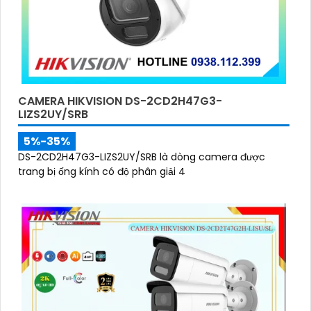
CAMERA HIKVISION DS-2CD2H47G3-
LIZS2UY/SRB
5%-35%
DS-2CD2H47G3-LIZS2UY/SRB là dòng camera được
trang bị ống kính có độ phân giải 4