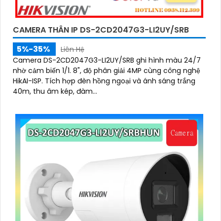
CAMERA THÂN IP DS-2CD2047G3-LI2UY/SRB
5%-35%
Liên Hệ
Camera DS-2CD2047G3-LI2UY/SRB ghi hình màu 24/7
nhờ cảm biến 1/1. 8", độ phân giải 4MP cùng công nghệ
HikAI-ISP. Tích hợp đèn hồng ngoại và ánh sáng trắng
40m, thu âm kép, đàm...