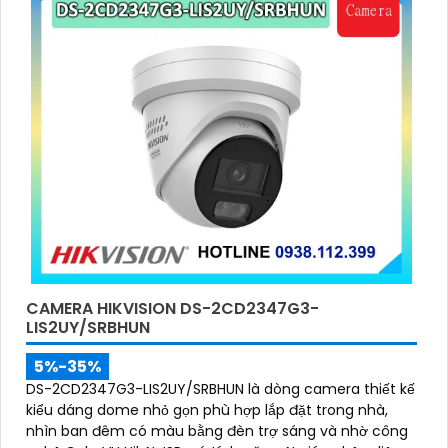
CAMERA HIKVISION DS-2CD2347G3-
LIS2UY/SRBHUN
5%-35%
DS-2CD2347G3-LIS2UY/SRBHUN là dòng camera thiết kế
kiểu dáng dome nhỏ gọn phù hợp lắp đặt trong nhà,
nhìn ban đêm có màu bằng đèn trợ sáng và nhờ công