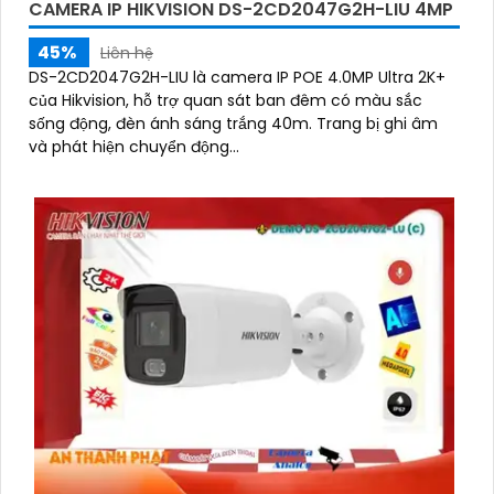
CAMERA IP HIKVISION DS-2CD2047G2H-LIU 4MP
45%
Liên hệ
DS-2CD2047G2H-LIU là camera IP POE 4.0MP Ultra 2K+
của Hikvision, hỗ trợ quan sát ban đêm có màu sắc
sống động, đèn ánh sáng trắng 40m. Trang bị ghi âm
và phát hiện chuyển động...
'