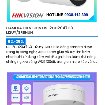
CAMERA HIKVISION DS-2CD2047G3-
LI2UY/SRBHUN
5%-35%
DS-2CD2047G3-LI2UY/SRBHUN là dòng camera được
trang bị công nghệ AcuSearch giúp hỗ trợ tìm kiếm
nhanh khi sử dụng kèm với đầu ghi hình, kèm khả năng
chống ngược sáng WDR 130dB, trang bị micro kép và loa
hỗ trợ đàm thoại 2 chiều, ống kính 4