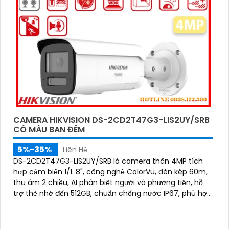
CAMERA HIKVISION DS-2CD2T47G3-LIS2UY/SRB
CÓ MÀU BAN ĐÊM
5%-35%
Liên Hệ
DS-2CD2T47G3-LIS2UY/SRB là camera thân 4MP tích
hợp cảm biến 1/1. 8", công nghệ ColorVu, đèn kép 60m,
thu âm 2 chiều, AI phân biệt người và phương tiện, hỗ
trợ thẻ nhớ đến 512GB, chuẩn chống nước IP67, phù hợp
giám sát ban đêm màu sắc 24/7