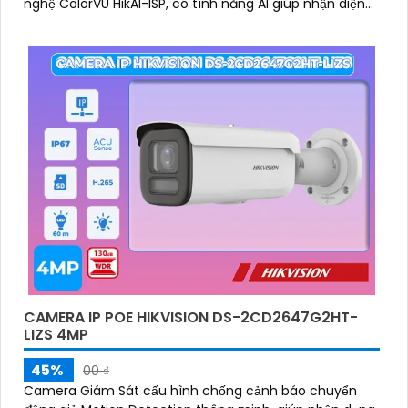
nghệ ColorVU HikAI-ISP, có tính năng AI giúp nhận diện
người và phương tiện, tích hợp micro kép
CAMERA IP POE HIKVISION DS-2CD2647G2HT-
LIZS 4MP
45%
00 ₫
Camera Giám Sát cấu hình chống cảnh báo chuyển