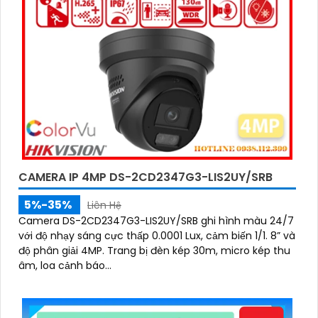
CAMERA IP 4MP DS-2CD2347G3-LIS2UY/SRB
5%-35%
Liên Hệ
Camera DS-2CD2347G3-LIS2UY/SRB ghi hình màu 24/7
với độ nhạy sáng cực thấp 0.0001 Lux, cảm biến 1/1. 8” và
độ phân giải 4MP. Trang bị đèn kép 30m, micro kép thu
âm, loa cảnh báo...