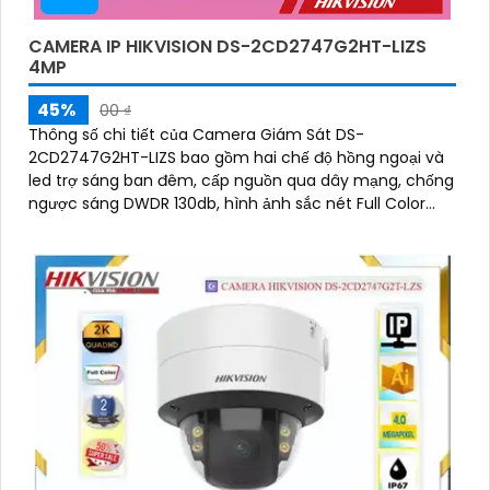
CAMERA IP HIKVISION DS-2CD2747G2HT-LIZS
4MP
45%
00 ₫
Thông số chi tiết của Camera Giám Sát DS-
2CD2747G2HT-LIZS bao gồm hai chế độ hồng ngoại và
led trợ sáng ban đêm, cấp nguồn qua dây mạng, chống
ngược sáng DWDR 130db, hình ảnh sắc nét Full Color
60m, lắp đặt dễ dàng với công nghệ IP POE. Camera
được trang bị chức năng AI cao cấp, chống ngược sáng
DWDR 130db