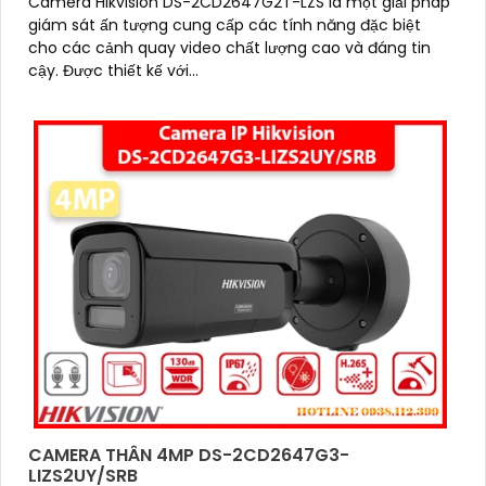
Camera Hikvision DS-2CD2647G2T-LZS là một giải pháp
giám sát ấn tượng cung cấp các tính năng đặc biệt
cho các cảnh quay video chất lượng cao và đáng tin
cậy. Được thiết kế với...
CAMERA THÂN 4MP DS-2CD2647G3-
LIZS2UY/SRB