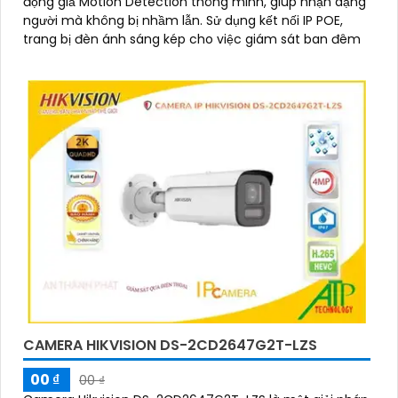
động giả Motion Detection thông minh, giúp nhận dạng
người mà không bị nhầm lẫn. Sử dụng kết nối IP POE,
trang bị đèn ánh sáng kép cho việc giám sát ban đêm
CAMERA HIKVISION DS-2CD2647G2T-LZS
00 ₫
00 ₫