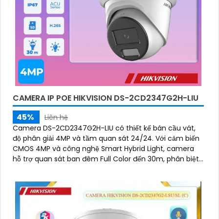
CAMERA IP POE HIKVISION DS-2CD2347G2H-LIU
45%
Liên hệ
Camera DS-2CD2347G2H-LIU có thiết kế bán cầu vát,
độ phân giải 4MP và tầm quan sát 24/24. Với cảm biến
CMOS 4MP và công nghệ Smart Hybrid Light, camera
hỗ trợ quan sát ban đêm Full Color đến 30m, phân biệt
người và phương tiện, phù hợp cho các dự án dân dụng