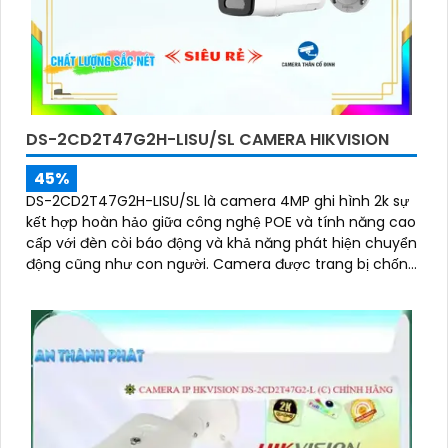
DS-2CD2T47G2H-LISU/SL CAMERA HIKVISION
45%
DS-2CD2T47G2H-LISU/SL là camera 4MP ghi hình 2k sự
kết hợp hoàn hảo giữa công nghệ POE và tính năng cao
cấp với đèn còi báo động và khả năng phát hiện chuyển
động cũng như con người. Camera được trang bị chống
ngược sáng DWDR 130db cho hình ảnh rõ nét ở mọi điều
kiện ánh sáng