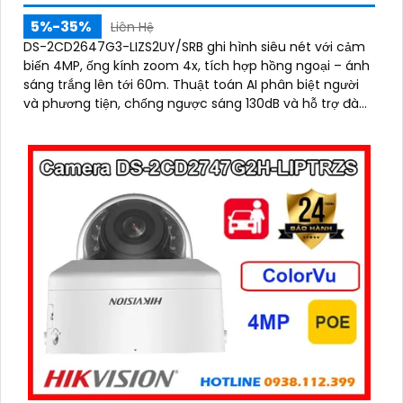
5%-35%
Liên Hệ
DS-2CD2647G3-LIZS2UY/SRB ghi hình siêu nét với cảm
biến 4MP, ống kính zoom 4x, tích hợp hồng ngoại – ánh
sáng trắng lên tới 60m. Thuật toán AI phân biệt người
và phương tiện, chống ngược sáng 130dB và hỗ trợ đàm
thoại hai chiều, phù hợp giám sát ngoài trời chống nước
IP67