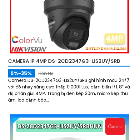
CAMERA IP 4MP DS-2CD2347G3-LIS2UY/SRB
5%-35%
Liên Hệ
Camera DS-2CD2347G3-LIS2UY/SRB ghi hình màu 24/7
với độ nhạy sáng cực thấp 0.0001 Lux, cảm biến 1/1. 8” và
độ phân giải 4MP. Trang bị đèn kép 30m, micro kép thu
âm, loa cảnh báo...