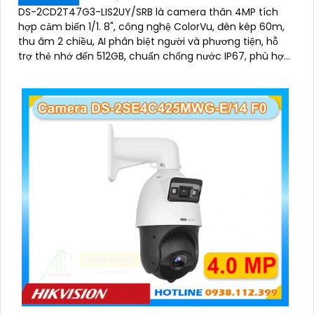
DS-2CD2T47G3-LIS2UY/SRB là camera thân 4MP tích
hợp cảm biến 1/1. 8", công nghệ ColorVu, đèn kép 60m,
thu âm 2 chiều, AI phân biệt người và phương tiện, hỗ
trợ thẻ nhớ đến 512GB, chuẩn chống nước IP67, phù hợp
giám sát ban đêm màu sắc 24/7