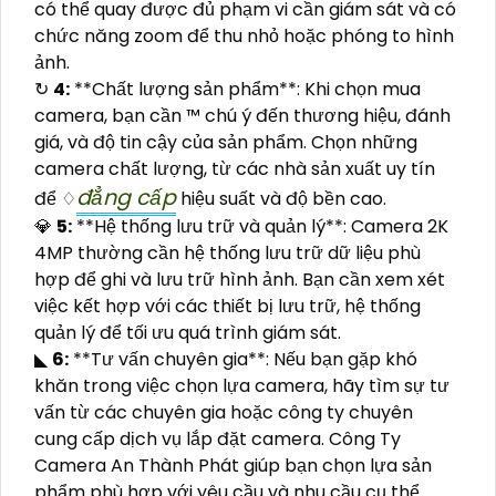
có thể quay được đủ phạm vi cần giám sát và có
chức năng zoom để thu nhỏ hoặc phóng to hình
ảnh.
↻
4:
**Chất lượng sản phẩm**: Khi chọn mua
camera, bạn cần ™️ chú ý đến thương hiệu, đánh
giá, và độ tin cậy của sản phẩm. Chọn những
camera chất lượng, từ các nhà sản xuất uy tín
đẳng cấp
để ♢
hiệu suất và độ bền cao.
💎
5:
**Hệ thống lưu trữ và quản lý**: Camera 2K
4MP thường cần hệ thống lưu trữ dữ liệu phù
hợp để ghi và lưu trữ hình ảnh. Bạn cần xem xét
việc kết hợp với các thiết bị lưu trữ, hệ thống
quản lý để tối ưu quá trình giám sát.
◣
6:
**Tư vấn chuyên gia**: Nếu bạn gặp khó
khăn trong việc chọn lựa camera, hãy tìm sự tư
vấn từ các chuyên gia hoặc công ty chuyên
cung cấp dịch vụ lắp đặt camera. Công Ty
Camera An Thành Phát giúp bạn chọn lựa sản
phẩm phù hợp với yêu cầu và nhu cầu cụ thể.