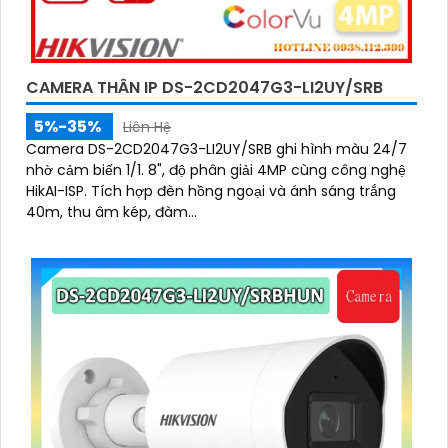
CAMERA THÂN IP DS-2CD2047G3-LI2UY/SRB
5%-35%
Liên Hệ
Camera DS-2CD2047G3-LI2UY/SRB ghi hình màu 24/7
nhờ cảm biến 1/1. 8", độ phân giải 4MP cùng công nghệ
HikAI-ISP. Tích hợp đèn hồng ngoại và ánh sáng trắng
40m, thu âm kép, đàm...