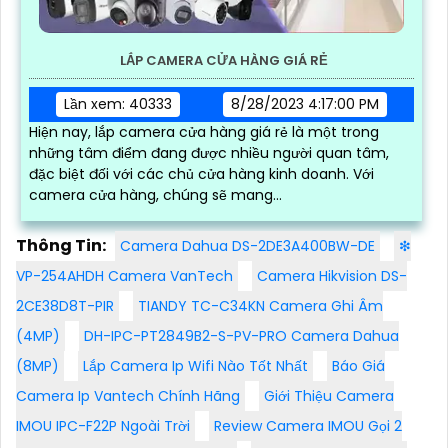
LẮP CAMERA CỬA HÀNG GIÁ RẺ
Lần xem: 40333
8/28/2023 4:17:00 PM
Hiện nay, lắp camera cửa hàng giá rẻ là một trong
những tâm điểm đang được nhiều người quan tâm,
đặc biệt đối với các chủ cửa hàng kinh doanh. Với
camera cửa hàng, chúng sẽ mang...
Thông Tin:
Camera Dahua DS-2DE3A400BW-DE
❇
VP-254AHDH Camera VanTech
Camera Hikvision DS-
2CE38D8T-PIR
TIANDY TC-C34KN Camera Ghi Âm
(4MP)
DH-IPC-PT2849B2-S-PV-PRO Camera Dahua
(8MP)
Lắp Camera Ip Wifi Nào Tốt Nhất
Báo Giá
Camera Ip Vantech Chính Hãng
Giới Thiệu Camera
IMOU IPC-F22P Ngoài Trời
Review Camera IMOU Gọi 2