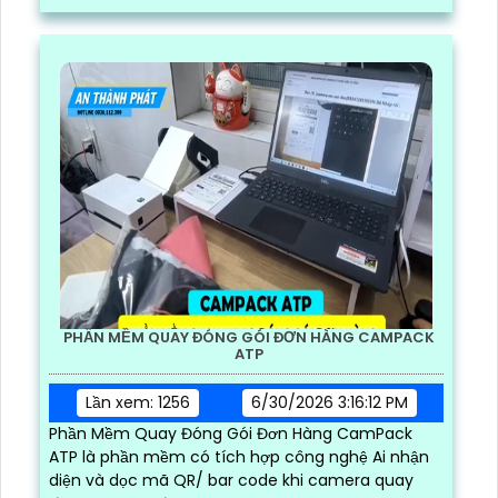
và nhanh chóng
PHẦN MỀM QUAY ĐÓNG GÓI ĐƠN HÀNG CAMPACK
ATP
Lần xem: 1256
6/30/2026 3:16:12 PM
Phần Mềm Quay Đóng Gói Đơn Hàng CamPack
ATP là phần mềm có tích hợp công nghệ Ai nhận
diện và dọc mã QR/ bar code khi camera quay