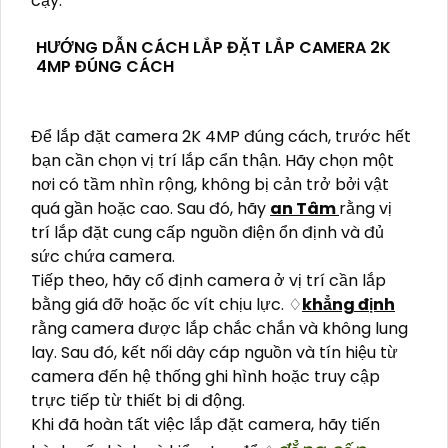
cậy.
HƯỚNG DẪN CÁCH LẮP ĐẶT LẮP CAMERA 2K
4MP ĐÚNG CÁCH
Để lắp đặt camera 2K 4MP đúng cách, trước hết
bạn cần chọn vị trí lắp cẩn thận. Hãy chọn một
nơi có tầm nhìn rộng, không bị cản trở bởi vật
quá gần hoặc cao. Sau đó, hãy
an Tâm
rằng vị
trí lắp đặt cung cấp nguồn điện ổn định và đủ
sức chứa camera.
Tiếp theo, hãy cố định camera ở vị trí cần lắp
bằng giá đỡ hoặc ốc vít chịu lực. ♢
khẳng định
rằng camera được lắp chắc chắn và không lung
lay. Sau đó, kết nối dây cáp nguồn và tín hiệu từ
camera đến hệ thống ghi hình hoặc truy cập
trực tiếp từ thiết bị di động.
Khi đã hoàn tất việc lắp đặt camera, hãy tiến