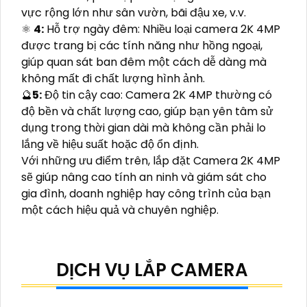
vực rộng lớn như sân vườn, bãi đậu xe, v.v.
⚛️
4:
Hỗ trợ ngày đêm: Nhiều loại camera 2K 4MP
được trang bị các tính năng như hồng ngoại,
giúp quan sát ban đêm một cách dễ dàng mà
không mất đi chất lượng hình ảnh.
🔮
5:
Độ tin cậy cao: Camera 2K 4MP thường có
độ bền và chất lượng cao, giúp bạn yên tâm sử
dụng trong thời gian dài mà không cần phải lo
lắng về hiệu suất hoặc độ ổn định.
Với những ưu điểm trên, lắp đặt Camera 2K 4MP
sẽ giúp nâng cao tính an ninh và giám sát cho
gia đình, doanh nghiệp hay công trình của bạn
một cách hiệu quả và chuyên nghiệp.
DỊCH VỤ LẮP CAMERA