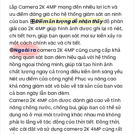
Lắp Camera 2K 4MP mang đến nhiều lợi ích và
ưu điểm đáng giá cho hệ thống giám sát an ninh
của bạn. 🎛
Điểm ấn tượng dễ nhận thấy
độ phân
giải cao 2K 4MP giúp hình ảnh được ghi lại rõ nét,
chi tiết hơn, giúp bạn quan sát mọi sự kiện xảy ra
một cách chính xác và chi tiết.
🔴
Ngoài ra
camera 2K 4MP cũng cung cấp khả
năng quan sát ban đêm hiệu quả với hệ thống
hồng ngoại thông minh, giúp tái tạo hình ảnh
chất lượng ngay cả trong điều kiện ánh sáng yếu.
Nét ưu điểm của công nghệ Phục vụ nâng cao
khả năng giám sát và bảo vệ tài sản của bạn vào
cả ban ngày lẫn ban đêm.
Camera 2K 4MP còn được đánh giá cao về tính
năng chống nước, chống bụi, giúp bạn có thể sử
dụng nó ở mọi môi trường khác nhau mà không
phải lo lắng về tác động của thời tiết. Đồng thời,
việc cài đặt và sử dụng camera 2K 4MP cũng rất