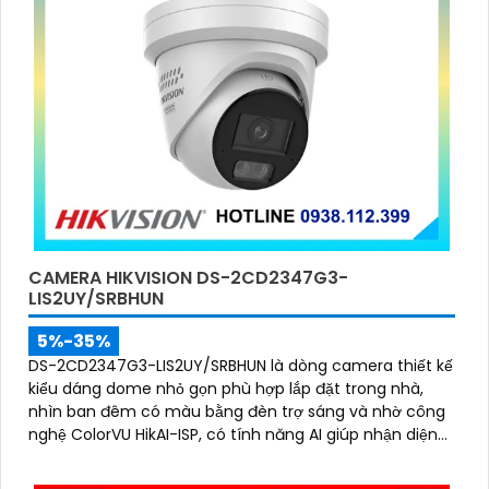
CAMERA HIKVISION DS-2CD2347G3-
LIS2UY/SRBHUN
5%-35%
DS-2CD2347G3-LIS2UY/SRBHUN là dòng camera thiết kế
kiểu dáng dome nhỏ gọn phù hợp lắp đặt trong nhà,
nhìn ban đêm có màu bằng đèn trợ sáng và nhờ công
nghệ ColorVU HikAI-ISP, có tính năng AI giúp nhận diện
người và phương tiện, tích hợp micro kép