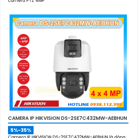
camera PTZ 4MP
CAMERA IP HIKVISION DS-2SE7C432MW-AEBHUN
5%-35%
Camera IP HIKVISION DS-2SE7C432MW-AEBHUN là dòng