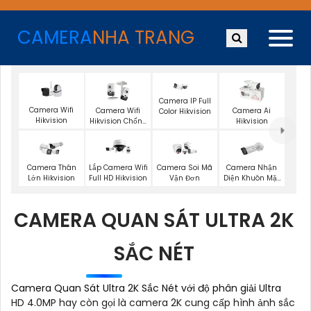
CAMERA
NHA TRANG
Camera IP Full
Camera Wifi
Camera Wifi
Camera Ai
Color Hikvision
Hikvision
Hikvision Chống
Hikvision
Trộm
Camera Nhận
Camera Thân
Lắp Camera Wifi
Camera Soi Mã
Diện Khuôn Mặt
Lớn Hikvision
Full HD Hikvision
Vận Đơn
Hikvision
CAMERA QUAN SÁT ULTRA 2K
SẮC NÉT
Camera Quan Sát Ultra 2K Sắc Nét với độ phân giải Ultra
HD 4.0MP hay còn gọi là camera 2K cung cấp hình ảnh sắc