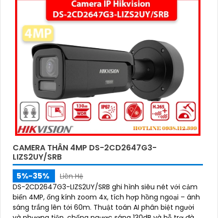
CAMERA THÂN 4MP DS-2CD2647G3-
LIZS2UY/SRB
5%-35%
Liên Hệ
DS-2CD2647G3-LIZS2UY/SRB ghi hình siêu nét với cảm
biến 4MP, ống kính zoom 4x, tích hợp hồng ngoại – ánh
sáng trắng lên tới 60m. Thuật toán AI phân biệt người
và phương tiện, chống ngược sáng 130dB và hỗ trợ đàm