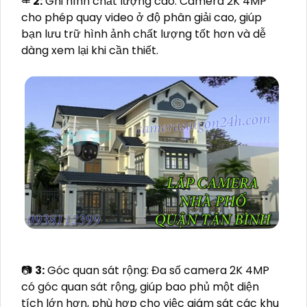
⤂
2:
Ghi hình chất lượng cao: Camera 2K 4MP
cho phép quay video ở độ phân giải cao, giúp
bạn lưu trữ hình ảnh chất lượng tốt hơn và dễ
dàng xem lại khi cần thiết.
📷
3:
Góc quan sát rộng: Đa số camera 2K 4MP
có góc quan sát rộng, giúp bao phủ một diện
tích lớn hơn, phù hợp cho việc giám sát các khu