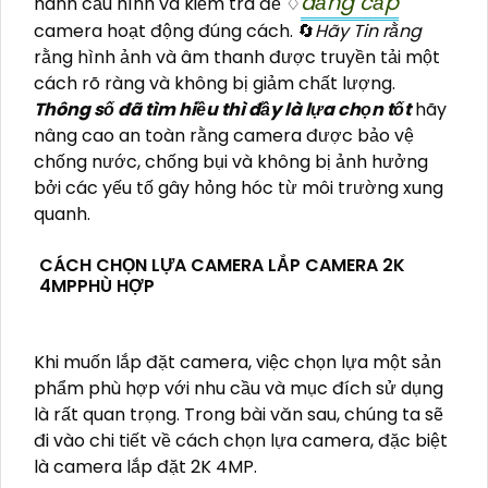
đẳng cấp
hành cấu hình và kiểm tra để ♢
camera hoạt động đúng cách. 🔄
Hãy Tin rằng
rằng hình ảnh và âm thanh được truyền tải một
cách rõ ràng và không bị giảm chất lượng.
Thông số đã tìm hiều thì đầy là lựa chọn tốt
hãy
nâng cao an toàn rằng camera được bảo vệ
chống nước, chống bụi và không bị ảnh hưởng
bởi các yếu tố gây hỏng hóc từ môi trường xung
quanh.
CÁCH CHỌN LỰA CAMERA LẮP CAMERA 2K
4MPPHÙ HỢP
Khi muốn lắp đặt camera, việc chọn lựa một sản
phẩm phù hợp với nhu cầu và mục đích sử dụng
là rất quan trọng. Trong bài văn sau, chúng ta sẽ
đi vào chi tiết về cách chọn lựa camera, đặc biệt
là camera lắp đặt 2K 4MP.