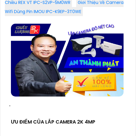
Chiều REX VT IPC-S2VP-5M0WR
Giới Thiệu Về Camera
Wifi Dùng Pin IMOU IPC-K9EP-3T0WE
'
ƯU ĐIỂM CỦA LẮP CAMERA 2K 4MP