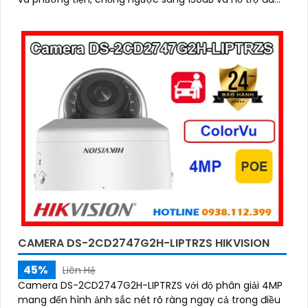
thoại hai chiều, phù hợp giám sát ngoài trời chống nước
IP67
CAMERA DS-2CD2747G2H-LIPTRZS HIKVISION
45%
Liên Hệ
Camera DS-2CD2747G2H-LIPTRZS với độ phân giải 4MP
mang đến hình ảnh sắc nét rõ ràng ngay cả trong điều