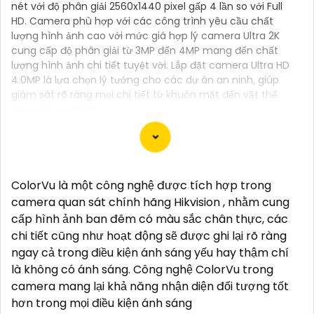
nét với độ phân giải 2560x1440 pixel gấp 4 lần so với Full
HD. Camera phù hợp với các công trình yêu cầu chất
lượng hình ảnh cao với mức giá hợp lý camera Ultra 2K
cung cấp độ phân giải từ 3MP đến 4MP mang đến chất
lượng hình ảnh chi tiết tuyệt vời. Lắp đặt camera Ultra HD
4.0MP là lựa chọn lý tưởng cho các dự án an ninh, giúp
giám sát rõ ràng mọi chi tiết từ khuôn mặt đến vật thể
trong khung hình.
Dạ chào anh/chị, ở đây là một mẫu tư 141 để giới
ColorVu là một công nghệ được tích hợp trong
thiệu sản phẩm "Lắp Camera 2K 4MP":
camera quan sát chính hãng Hikvision , nhằm cung
"Chào anh/chị,
cấp hình ảnh ban đêm có màu sắc chân thực, các
Bạn muốn nâng cao an toàn an ninh cho ngôi nhà
chi tiết cũng như hoạt động sẽ được ghi lại rõ ràng
hoặc cửa hàng của mình một cách hiệu quả và tiện
ngay cả trong điều kiện ánh sáng yếu hay thậm chí
lợi? Hãy đến với Camera 2K 4MP, giải pháp giám sát
là không có ánh sáng. Công nghệ ColorVu trong
chất lượng cao mà bạn đang tìm kiếm.
camera mang lại khả năng nhận diện đối tượng tốt
Với độ phân giải 2K và 4MP, Camera này sẽ cung cấp
hơn trong mọi điều kiện ánh sáng