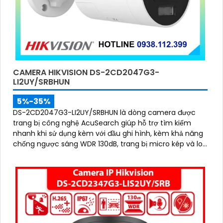
CAMERA HIKVISION DS-2CD2047G3-
LI2UY/SRBHUN
5%-35%
DS-2CD2047G3-LI2UY/SRBHUN là dòng camera được
trang bị công nghệ AcuSearch giúp hỗ trợ tìm kiếm
nhanh khi sử dụng kèm với đầu ghi hình, kèm khả năng
chống ngược sáng WDR 130dB, trang bị micro kép và loa
hỗ trợ đàm thoại 2 chiều, ống kính 4