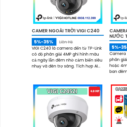
tâm tuyệ
CAMER NGOÀI TRỜI VIGI C240
CAMERA
NƯỚC 
5%-35%
Liên Hệ
5%-3
VIGI C240 là camera đến từ TP-Link
Camera V
có độ phân giải 4MP ghi hình màu
phân giải
cả ngày lẫn đêm nhờ cảm biến siêu
hoặc 4mm
nhạy và đèn trợ sáng. Tích hợp AI
ban đêm nhờ Smart IR
phân biệt người phương tiện phát
ngược s
hiện xâm nhập vượt ranh di chuyển
chống nư
đồ vật kết hợp hỗ trợ ghi âm, chuẩn
IK10 với
IP67, IK10 chống nước chống phá,
nén H