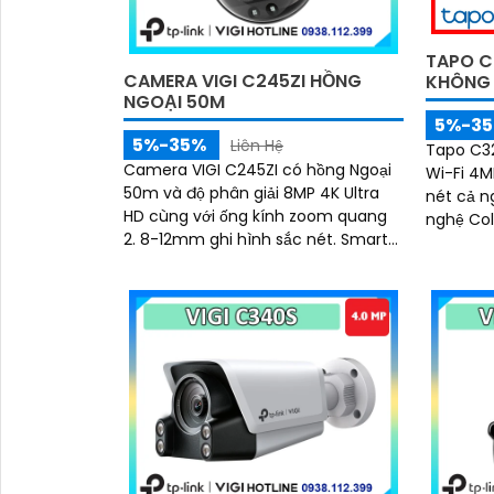
TAPO C
CAMERA VIGI C245ZI HỒNG
KHÔNG
NGOẠI 50M
5%-3
5%-35%
Liên Hệ
Tapo C3
Camera VIGI C245ZI có hồng Ngoại
Wi-Fi 4M
50m và độ phân giải 8MP 4K Ultra
nét cả n
HD cùng với ống kính zoom quang
nghệ ColorPro. Đượ
2. 8-12mm ghi hình sắc nét. Smart
thông mi
IR 50m quan sát đêm rõ ràng, Micro
còi hú v
tích hợp thu âm chân thực
khả năng
sẵn sàng
mọi điều 