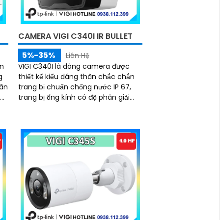
CAMERA VIGI C340I IR BULLET
5%-35%
Liên Hệ
ân
VIGI C340I là dòng camera được
g
thiết kế kiểu dáng thân chắc chắn
hân
trang bị chuẩn chống nước IP 67,
bất
trang bị ống kính có độ phân giải
n
4.0MP cho ra hình ảnh sắc nét, hỗ
trợ đèn hồng ngoại nhìn có màu
ẻ
vào ban đêm với khoảng cách 50m,
ng
công nghệ Smart IR giúp chống lóa
hình ảnh