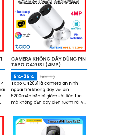
I
CAMERA KHÔNG DÂY DÙNG PIN
TAPO C420S1 (4MP)
5%-35%
Liên hệ
MP
Tapo C420S1 là camera an ninh
hai
ngoài trời không dây với pin
m
5200mAh bền bỉ giám sát liên tục
m.
mà không cần dây điện rườm rà. Với
độ phân giải 4MP, khả năng nhìn
và
đêm có màu, tầm hồng ngoại xa tới
15m và đàm thoại hai chiều,
a
camera mang đến trải nghiệm
quan sát rõ nét