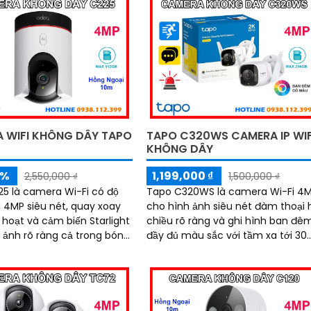
 WIFI KHÔNG DÂY TAPO
TAPO C320WS CAMERA IP WIF
KHÔNG DÂY
5%
1,199,000 ₫
2,550,000 ₫
1,500,000 ₫
5 là camera Wi-Fi có độ
Tapo C320WS là camera Wi-Fi 4
i 4MP siêu nét, quay xoay
cho hình ảnh siêu nét đàm thoại 
 hoạt và cảm biến Starlight
chiều rõ ràng và ghi hình ban đê
 ảnh rõ ràng cả trong bóng
đầy đủ màu sắc với tầm xa tới 30
Trang bị công nghệ phát hiện
n chuyển động chính xác,
chuyển động thông minh, còi hú 
đàm thoại 2 chiều, hồng
đèn cảnh báo, cùng chuẩn IP66
m, báo động bằng còi hú và
chống nước bụi mạnh mẽ, camer
, mang đến giải pháp an
C320WS đảm bảo an ninh vững