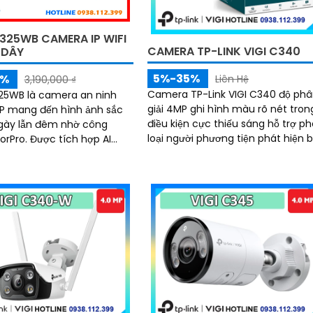
325WB CAMERA IP WIFI
CAMERA TP-LINK VIGI C340
 DÂY
5%-35%
5%
Liên Hệ
3,190,000 ₫
Camera TP-Link VIGI C340 độ ph
25WB là camera an ninh
giải 4MP ghi hình màu rõ nét tron
P mang đến hình ảnh sắc
điều kiện cực thiếu sáng hỗ trợ p
gày lẫn đêm nhờ công
loại người phương tiện phát hiện 
c tích hợp AI
thường cảnh báo chủ động chuẩ
nh, đàm thoại hai chiều,
nén H.265+ âm thanh hai chiều
à đèn chớp cảnh báo, cùng
chuẩn chống nước IP67 lưu trữ th
 chống nước IP66, camera
nhớ lên đến 256GB quản lý qua ứ
 bảo vệ ngôi nhà bạn trong
dụng hoặc giao diện web NVR
kiện thời tiết