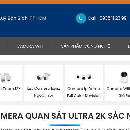
 Luỹ Bán Bích, TPHCM
Call : 0938.11.23.99
CAMERA WIFI
SẢN PHẨM CÔNG NGHỆ
Lắp Camera Ezviz
 Zoom 12X
Camera Ip Dome
Camera Wifi
Ngoài Trời
Full Color Kbvision
Giá Rẻ
MERA QUAN SÁT ULTRA 2K SẮC 