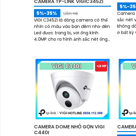
CAMERA TP-LINK VIGIC345ZI
5%-3
5%-35%
Camera W
Liên Hệ
sắc nét v
VIGI C345ZI là dòng camera có thể
không dâ
nhìn có màu vào ban đêm nhờ đèn
ở bất kỳ vị trí n
Led được trang bị, với ống kính
sát ban
4.0MP cho ra hình ảnh sắc nét ống
thông mi
kính có thể zoom quang học 5X, có
chuyển đ
micro và loa giúp đàm thoại 2 chiều
hoạt trê
trực tiếp qua camera, hỗ trợ phát
chống nư
hiện người và phương tiện
CAMERA DOME NHỎ GỌN VIGI
CAMERA
C440I