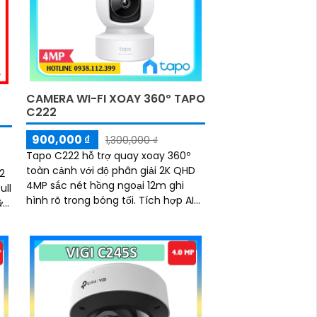
độ
i
CAMERA WI-FI XOAY 360º TAPO
C222
900,000 ₫
1,300,000 ₫
Tapo C222 hỗ trợ quay xoay 360º
toàn cảnh với độ phân giải 2K QHD
 2
4MP sắc nét hồng ngoại 12m ghi
ull
hình rõ trong bóng tối. Tích hợp AI
phát hiện chuyển động và báo động
nh
bằng âm thanh ánh sáng
nh
o