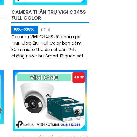
CAMERA THÂN TRỤ VIGI C345S
FULL COLOR
5%-35%
00 ₫
Camera VIGI C345S độ phân giải
4MP Ultra 2K+ Full Color ban đêm
30m micro thu âm chuẩn IP67
chống nước bụi Smart IR quan sát
đêm hỗ trợ PoE DC 12V lưu trữ
MicroSD 256GB NVR NAS chuẩn nén
H.265+ tiết kiệm băng thông nhận
diện người phương tiện hành vi bất
thường quản lý qua VIGI App VIGI
Manager trình duyệt web giám sát
sắc nét