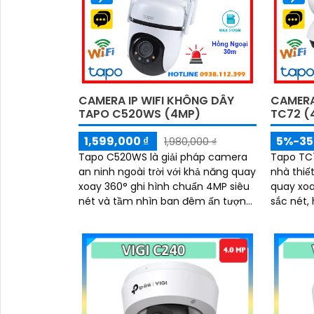
ninh toà
hỗ trợ tớ
CAMERA IP WIFI KHÔNG DÂY
CAMERA
TAPO C520WS (4MP)
TC72 (
1,599,000 ₫
5%-3
1,980,000 ₫
'
Tapo C520WS là giải pháp camera
Tapo TC7
an ninh ngoài trời với khả năng quay
nhà thiế
xoay 360° ghi hình chuẩn 4MP siêu
quay xoa
nét và tầm nhìn ban đêm ấn tượng
sắc nét,
lên tới 30m. Tích hợp công nghệ
cùng đàm
đàm thoại hai chiều, phát hiện
camera g
chuyển động thông minh và báo
ngóc ngá
động kịp thời, camera giúp bạn kiểm
Tích hợp
soát an toàn dù ở bất cứ đâu
chuyển 
minh, cù
512GB, T