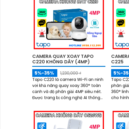
CAMERA QUAY XOAY TAPO
CAMERA
C220 KHÔNG DÂY (4MP)
C225
5%-35%
5%-3
1,230,000 ₫
Tapo C220 là camera Wi-Fi an ninh
Tapo C22
với khả năng quay xoay 360° toàn
phân giả
cảnh và độ phân giải 4MP siêu nét.
360° linh
Được trang bị công nghệ AI thông
cho hình
minh, đàm thoại hai chiều, hồng
tối. Công nghệ AI thông minh giúp
ngoại tầm xa 10m cùng khe cắm
phát hiệ
thẻ nhớ lên tới 512GB, ghi lại mọi
kết hợp 
khoảnh khắc quan trọng cả ngày lẫn
ngoại 10
đêm
đèn nháy