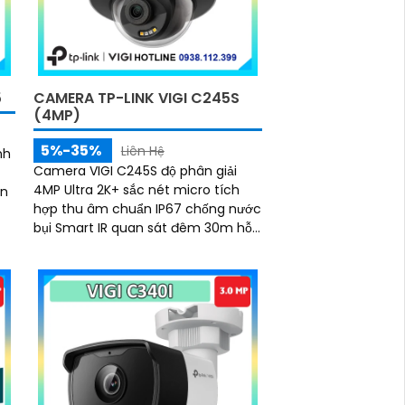
5
CAMERA TP-LINK VIGI C245S
(4MP)
5%-35%
Liên Hệ
nh
Camera VIGI C245S độ phân giải
4MP Ultra 2K+ sắc nét micro tích
ện
hợp thu âm chuẩn IP67 chống nước
bụi Smart IR quan sát đêm 30m hỗ
deo
trợ PoE 12V DC lưu trữ MicroSD
256GB hoặc bằng đầu ghi hình
chuẩn nén H.265+ tiết kiệm băng
thông quản lý qua VIGI App VIGI
Manager trình duyệt web đảm bảo
giám sát hiệu quả bền bỉ