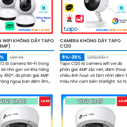
n diện, với khe cắm thẻ nhớ
chắc trong mọi điều kiện thời tiết 
i 512GB lưu trữ lâu dài
bền cao và mức giá cực kỳ ưu đã
 WIFI KHÔNG DÂY TAPO
CAMERA KHÔNG DÂY TAPO
4MP)
C120
5%
5%-35%
Liên hệ
1,200,000 ₫
2 là camera Wi-Fi trong
Tapo C120 là camera wifi với độ
t kế nhỏ gọn với khả năng
phân giải 4MP sắc nét, đàm thoại
y 360°, độ phân giải 4MP
chiều linh hoạt và tầm nhìn đêm f
 hồng ngoại ban đêm 9m,
màu nhờ cảm biến Starlight. Sở hữu
 thoại 2 chiều chân thực,
công nghệ AI nhận diện thông mi
iúp bạn quan sát mọi
cùng hệ thống cảnh báo âm tha
ch trong không gian sống.
và ánh sáng, camera giúp bạn bả
 tính năng phát hiện
vệ ngôi nhà 24/7 một cách chủ
động và báo động thông
động
ng khe thẻ nhớ hỗ trợ đến
apo TC72 mang đến sự an