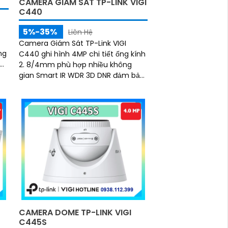
CAMERA GIÁM SÁT TP-LINK VIGI
C440
5%-35%
Liên Hệ
Camera Giám Sát TP-Link VIGI
C440 ghi hình 4MP chi tiết ống kính
2. 8/4mm phù hợp nhiều không
ảm
gian Smart IR WDR 3D DNR đảm bảo
hình ảnh đêm Phân loại người
phương tiện phát hiện xâm nhập
chính xác Chuẩn nén H
CAMERA DOME TP-LINK VIGI
C445S