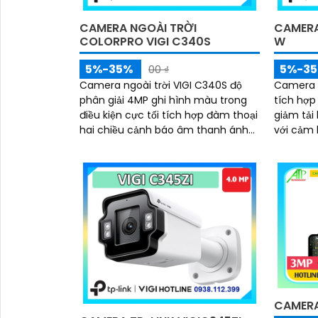
CAMERA NGOÀI TRỜI
CAMERA
COLORPRO VIGI C340S
W
5%-35%
5%-3
00 ₫
Camera ngoài trời VIGI C340S độ
Camera 
phân giải 4MP ghi hình màu trong
tích hợp
điều kiện cực tối tích hợp đàm thoại
giảm tải
hai chiều cảnh báo âm thanh ánh
với cảm 
sáng khi phát hiện xâm nhập hỗ trợ
tích hợp
phân loại người phương tiện chuẩn
chuyển đ
IP67 chống bụi nước lưu trữ qua thẻ
vượt ran
nhớ 256GB hoặc NVR quản lý bằng
kiểm soá
VIGI App
App
CAMERA