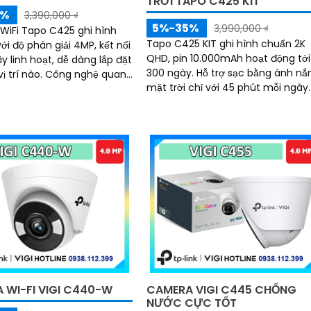
TRỜI TAPO C425 KIT
5%
3,390,000 ₫
5%-35%
3,990,000 ₫
iFi Tapo C425 ghi hình
Tapo C425 KIT ghi hình chuẩn 2K
ới độ phân giải 4MP, kết nối
QHD, pin 10.000mAh hoạt động tới
y linh hoạt, dễ dàng lắp đặt
300 ngày. Hỗ trợ sạc bằng ánh nắng
ào. Công nghệ quan
mặt trời chỉ với 45 phút mỗi ngày.
 đêm có màu, cảm biến
Quan sát ban đêm có màu với c
nh phát hiện người và
biến...
ộng chính xác, lưu trữ linh
n thẻ nhớ hoặc đám mây,
ớc hiệu quả
 WI-FI VIGI C440-W
CAMERA VIGI C445 CHỐNG
NƯỚC CỰC TỐT