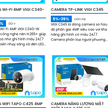
 WI-FI 4MP VIGI C340-
CAMERA TP-LINK VIGI C345
5%-35%
Liên Hệ
5%
00 ₫
VIGI C345 là dòng camera sở hữu
Wi-Fi 4MP VIGI C340-W
độ phân giải 4MP siêu cao với khả
 công nghệ nén H.265+ giúp
năng ghi hình có màu 24/7.
 bộ nhớ ghi hình màu 24/7
Camera phân loại người phương
biến nhạy sáng và đèn LED
tiện hiệu quả nhớ AI phân biệt
 đạt chuẩn IP66 phát hiện
người-xe
ộng phát hiện con người
h giới xâm nhập giả mạo
t toàn bộ từ xa bằng VIGI
 WIFI TAPO C425 4MP
CAMERA NĂNG LƯỢNG MẶT