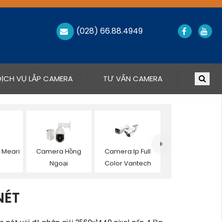
(028) 66.88.4949
DỊCH VỤ LẮP CAMERA
TƯ VẤN CAMERA
 Meari
Camera Hồng
Camera Ip Full
Ngoại
Color Vantech
NÉT