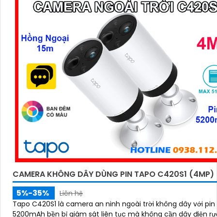
CAMERA KHÔNG DÂY DÙNG PIN TAPO C420S1 (4MP)
5%-35%
Liên hệ
Tapo C420S1 là camera an ninh ngoài trời không dây với pin
5200mAh bền bỉ giám sát liên tục mà không cần dây điện rư