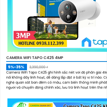
CAMERA WIFI TAPO C425 4MP
5%-35%
3,390,000 ₫
Camera WiFi Tapo C425 ghi hình sắc nét với độ phân giải 4M
nối không dây linh hoạt, dễ dàng lắp đặt ở bất kỳ vị trí nào. Công
nghệ quan sát ban đêm có màu, cảm biến thông minh phát
người và chuyển động chính xác, lưu trữ linh hoạt trên thẻ 
đám mây, chống nước hiệu quả