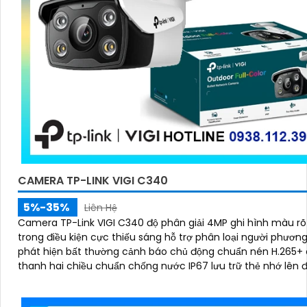
CAMERA TP-LINK VIGI C340
5%-35%
Liên Hệ
Camera TP-Link VIGI C340 độ phân giải 4MP ghi hình màu rõ
trong điều kiện cực thiếu sáng hỗ trợ phân loại người phương
phát hiện bất thường cảnh báo chủ động chuẩn nén H.265+
thanh hai chiều chuẩn chống nước IP67 lưu trữ thẻ nhớ lên 
256GB quản lý qua ứng dụng hoặc giao diện web NVR