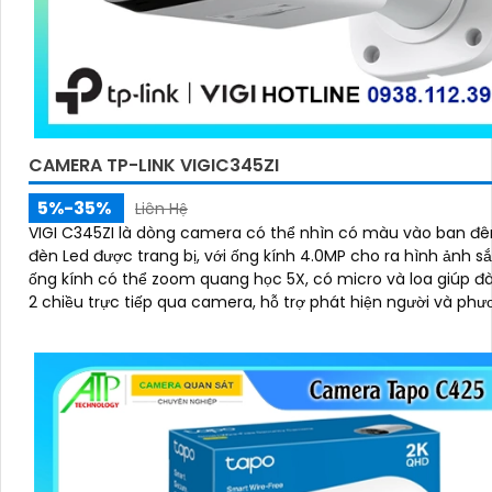
CAMERA TP-LINK VIGIC345ZI
5%-35%
Liên Hệ
VIGI C345ZI là dòng camera có thể nhìn có màu vào ban đ
đèn Led được trang bị, với ống kính 4.0MP cho ra hình ảnh s
ống kính có thể zoom quang học 5X, có micro và loa giúp đ
2 chiều trực tiếp qua camera, hỗ trợ phát hiện người và phư