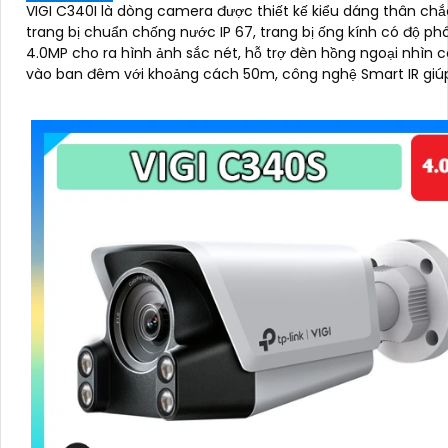
VIGI C340I là dòng camera được thiết kế kiểu dáng thân ch
trang bị chuẩn chống nước IP 67, trang bị ống kính có độ phâ
4.0MP cho ra hình ảnh sắc nét, hỗ trợ đèn hồng ngoại nhìn
vào ban đêm với khoảng cách 50m, công nghệ Smart IR giú
lóa hình ảnh