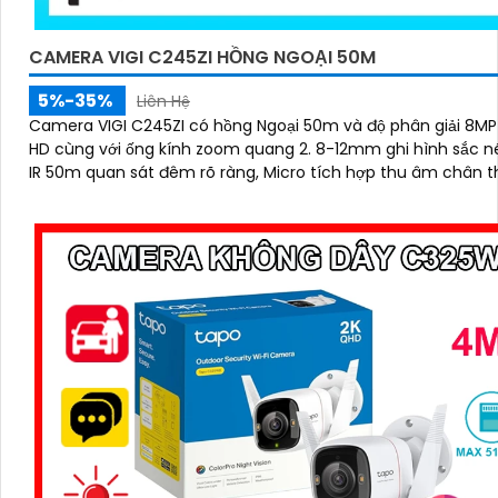
CAMERA VIGI C245ZI HỒNG NGOẠI 50M
5%-35%
Liên Hệ
Camera VIGI C245ZI có hồng Ngoại 50m và độ phân giải 8MP 
HD cùng với ống kính zoom quang 2. 8-12mm ghi hình sắc nét. Sm
IR 50m quan sát đêm rõ ràng, Micro tích hợp thu âm chân 