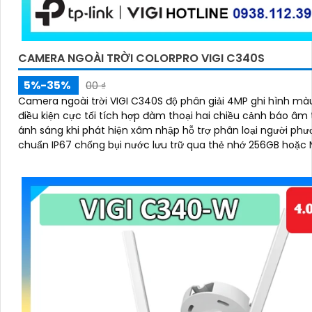
CAMERA NGOÀI TRỜI COLORPRO VIGI C340S
5%-35%
00 ₫
Camera ngoài trời VIGI C340S độ phân giải 4MP ghi hình mà
điều kiện cực tối tích hợp đàm thoại hai chiều cảnh báo âm
ánh sáng khi phát hiện xâm nhập hỗ trợ phân loại người phư
chuẩn IP67 chống bụi nước lưu trữ qua thẻ nhớ 256GB hoặc
lý bằng VIGI App