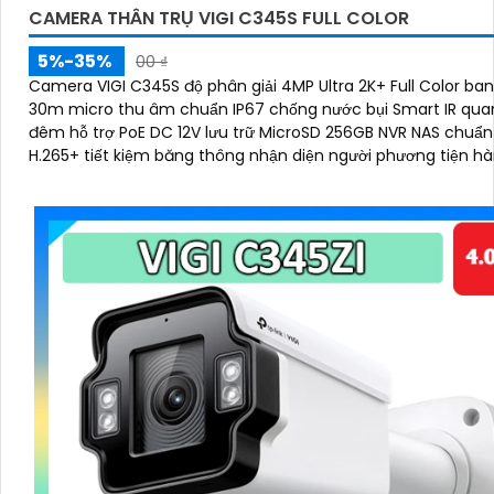
CAMERA THÂN TRỤ VIGI C345S FULL COLOR
5%-35%
00 ₫
Camera VIGI C345S độ phân giải 4MP Ultra 2K+ Full Color b
30m micro thu âm chuẩn IP67 chống nước bụi Smart IR qua
đêm hỗ trợ PoE DC 12V lưu trữ MicroSD 256GB NVR NAS chuẩ
H.265+ tiết kiệm băng thông nhận diện người phương tiện hà
thường quản lý qua VIGI App VIGI Manager trình duyệt web 
sắc nét