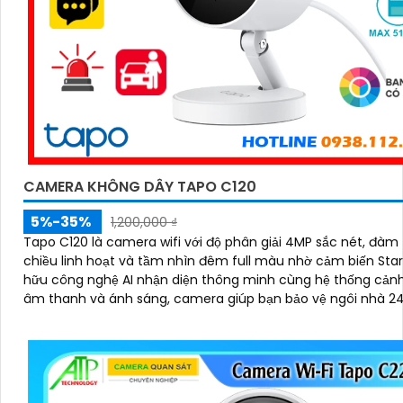
CAMERA KHÔNG DÂY TAPO C120
5%-35%
1,200,000 ₫
Tapo C120 là camera wifi với độ phân giải 4MP sắc nét, đàm 
chiều linh hoạt và tầm nhìn đêm full màu nhờ cảm biến Starlig
hữu công nghệ AI nhận diện thông minh cùng hệ thống cản
âm thanh và ánh sáng, camera giúp bạn bảo vệ ngôi nhà 2
cách chủ động