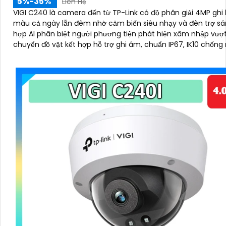
5%-35%
Liên Hệ
VIGI C240 là camera đến từ TP-Link có độ phân giải 4MP ghi
màu cả ngày lẫn đêm nhờ cảm biến siêu nhạy và đèn trợ sáng. 
hợp AI phân biệt người phương tiện phát hiện xâm nhập vượt
chuyển đồ vật kết hợp hỗ trợ ghi âm, chuẩn IP67, IK10 chống
chống phá, nén H