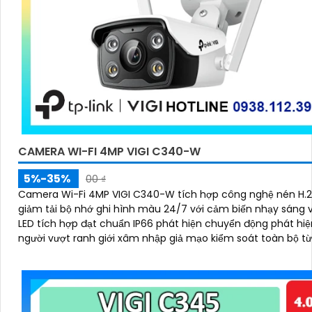
CAMERA WI-FI 4MP VIGI C340-W
5%-35%
00 ₫
Camera Wi-Fi 4MP VIGI C340-W tích hợp công nghệ nén H.265+ giúp
giảm tải bộ nhớ ghi hình màu 24/7 với cảm biến nhạy sáng 
LED tích hợp đạt chuẩn IP66 phát hiện chuyển động phát hi
người vượt ranh giới xâm nhập giả mạo kiểm soát toàn bộ t
VIGI App