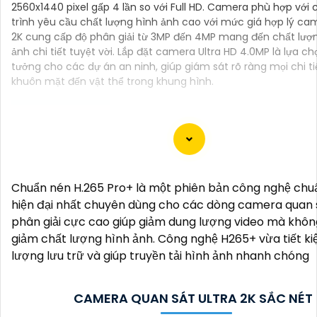
2560x1440 pixel gấp 4 lần so với Full HD. Camera phù hợp với
trình yêu cầu chất lượng hình ảnh cao với mức giá hợp lý cam
2K cung cấp độ phân giải từ 3MP đến 4MP mang đến chất lượ
ảnh chi tiết tuyệt vời. Lắp đặt camera Ultra HD 4.0MP là lựa ch
tưởng cho các dự án an ninh, giúp giám sát rõ ràng mọi chi ti
khuôn mặt đến vật thể trong khung hình.
Dạ chào anh/chị, ở đây là một mẫu tư 141 để giới thiệu
"Lắp Camera 2K 4MP":
Chuẩn nén H.265 Pro+ là một phiên bản công nghệ chu
"Chào anh/chị,
hiện đại nhất chuyên dùng cho các dòng camera quan 
Bạn muốn nâng cao an toàn an ninh cho ngôi nhà hoặc
phân giải cực cao giúp giảm dung lượng video mà khô
hàng của mình một cách hiệu quả và tiện lợi? Hãy đến v
giảm chất lượng hình ảnh. Công nghệ H265+ vừa tiết k
Camera 2K 4MP, giải pháp giám sát chất lượng cao mà
lượng lưu trữ và giúp truyền tải hình ảnh nhanh chóng
đang tìm kiếm.
Với độ phân giải 2K và 4MP, Camera này sẽ cung cấp h
sắc nét, rõ ràng và chi tiết. Bạn sẽ có thể quan sát mọi
CAMERA QUAN SÁT ULTRA 2K SẮC NÉT
xung quanh ngôi nhà hay cửa hàng của mình mọi lúc, m