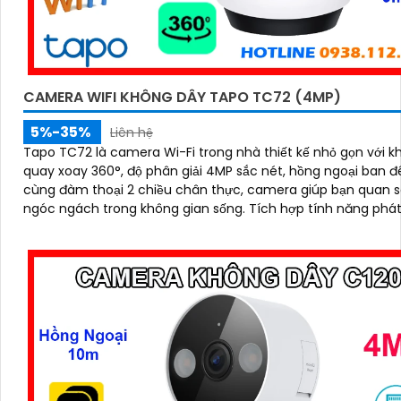
CAMERA WIFI KHÔNG DÂY TAPO TC72 (4MP)
5%-35%
Liên hệ
Tapo TC72 là camera Wi-Fi trong nhà thiết kế nhỏ gọn với k
quay xoay 360°, độ phân giải 4MP sắc nét, hồng ngoại ban 
cùng đàm thoại 2 chiều chân thực, camera giúp bạn quan s
ngóc ngách trong không gian sống. Tích hợp tính năng phát hiện
chuyển động và báo động thông minh, cùng khe thẻ nhớ hỗ 
512GB, Tapo TC72 mang đến sự an tâm tuyệt đối cho cả gia