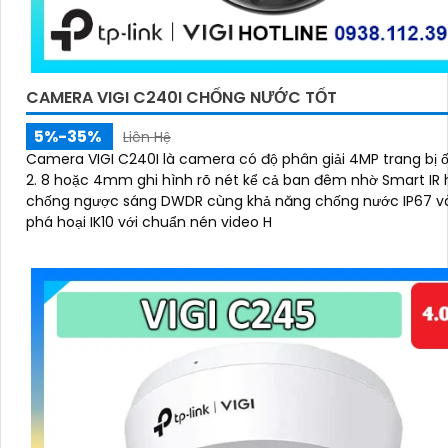
CAMERA VIGI C240I CHỐNG NƯỚC TỐT
5%-35%
Liên Hệ
Camera VIGI C240I là camera có độ phân giải 4MP trang bị 
2. 8 hoặc 4mm ghi hình rõ nét kể cả ban đêm nhờ Smart IR hỗ trợ
chống ngược sáng DWDR cùng khả năng chống nước IP67 v
phá hoại IK10 với chuẩn nén video H