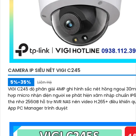
CAMERA IP SIÊU NÉT VIGI C245
5%-35%
Liên Hệ
VIGI C245 độ phân giải 4MP ghi hình sắc nét hồng ngoại 30m
hợp micro nhận diện người xe phát hiện xâm nhập chuẩn IP6
thẻ nhớ 256GB hỗ trợ NVR NAS nén video H.265+ điều khiển qu
App PC Manager trình duyệt