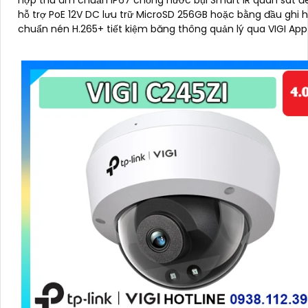
hợp thu âm chuẩn IP67 chống nước bụi Smart IR quan sát
hỗ trợ PoE 12V DC lưu trữ MicroSD 256GB hoặc bằng đầu ghi hình
chuẩn nén H.265+ tiết kiệm băng thông quản lý qua VIGI App
Manager trình duyệt web đảm bảo giám sát hiệu quả bền bỉ