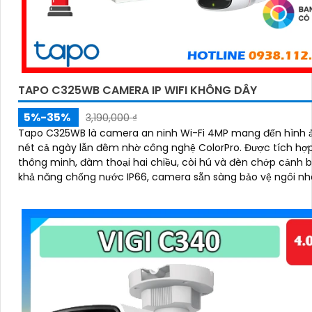
TAPO C325WB CAMERA IP WIFI KHÔNG DÂY
5%-35%
3,190,000 ₫
Tapo C325WB là camera an ninh Wi-Fi 4MP mang đến hình 
nét cả ngày lẫn đêm nhờ công nghệ ColorPro. Được tích hợp AI
thông minh, đàm thoại hai chiều, còi hú và đèn chớp cảnh 
khả năng chống nước IP66, camera sẵn sàng bảo vệ ngôi nh
trong mọi điều kiện thời tiết