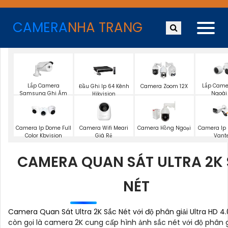
CAMERA
NHA TRANG
Lắp Camera
Lắp Camer
Đầu Ghi Ip 64 Kênh
Camera Zoom 12X
Samsung Ghi Âm
Ngoài 
Hikvision
Camera Ip Dome Full
Camera Wifi Meari
Camera Hồng Ngoại
Camera Ip F
Color Kbvision
Giá Rẻ
Vant
CAMERA QUAN SÁT ULTRA 2K
NÉT
Camera Quan Sát Ultra 2K Sắc Nét với độ phân giải Ultra HD 4
còn gọi là camera 2K cung cấp hình ảnh sắc nét với độ phân g