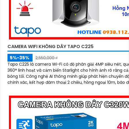
CAMERA WIFI KHÔNG DÂY TAPO C225
5%-35%
2,550,000 ₫
Tapo C225 là camera Wi-Fi có độ phân giải 4MP siêu nét, q
360° linh hoạt và cảm biến Starlight cho hình ảnh rõ ràng cả
bóng tối. Công nghệ AI thông minh giúp phát hiện chuyển động
chính xác, kết hợp đàm thoại 2 chiều, hồng ngoại 10m, báo 
bằng còi hú và đèn nháy, mang đến giải pháp an ninh toàn di
khe cắm thẻ nhớ hỗ trợ tới 512GB lưu trữ lâu dài