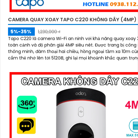
CAMERA QUAY XOAY TAPO C220 KHÔNG DÂY (4MP)
5%-35%
1,230,000 ₫
Tapo C220 là camera Wi-Fi an ninh với khả năng quay xoay
toàn cảnh và độ phân giải 4MP siêu nét. Được trang bị công nghệ AI
'
thông minh, đàm thoại hai chiều, hồng ngoại tầm xa 10m cù
cắm thẻ nhớ lên tới 512GB, ghi lại mọi khoảnh khắc quan trọn
ngày lẫn đêm