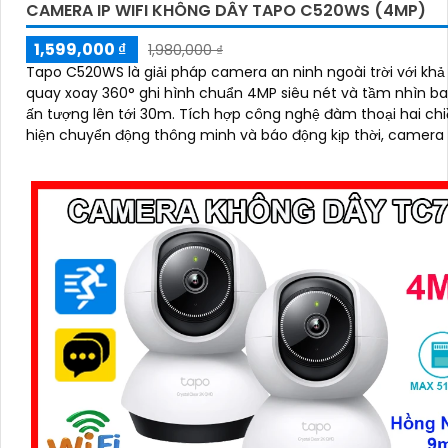
CAMERA IP WIFI KHÔNG DÂY TAPO C520WS (4MP)
1,599,000 ₫
1,980,000 ₫
Tapo C520WS là giải pháp camera an ninh ngoài trời với kh
quay xoay 360° ghi hình chuẩn 4MP siêu nét và tầm nhìn 
ấn tượng lên tới 30m. Tích hợp công nghệ đàm thoại hai chiều, phát
hiện chuyển động thông minh và báo động kịp thời, camera
kiểm soát an toàn dù ở bất cứ đâu