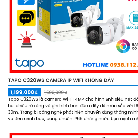
TAPO C320WS CAMERA IP WIFI KHÔNG DÂY
1,199,000 ₫
1,500,000 ₫
Tapo C320WS là camera Wi-Fi 4MP cho hình ảnh siêu nét đ
hai chiều rõ ràng và ghi hình ban đêm đầy đủ màu sắc với t
30m. Trang bị công nghệ phát hiện chuyển động thông minh
và đèn cảnh báo, cùng chuẩn IP66 chống nước bụi mạnh mẽ
camera C320WS đảm bảo an ninh vững chắc trong mọi điều
thời tiết độ bền cao và mức giá cực kỳ ưu đãi