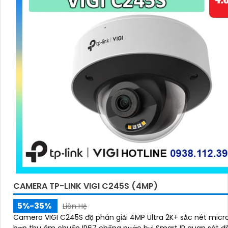
CAMERA TP-LINK VIGI C245S (4MP)
5%-35%
Liên Hệ
Camera VIGI C245S độ phân giải 4MP Ultra 2K+ sắc nét micro