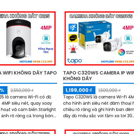
 WIFI KHÔNG DÂY TAPO
TAPO C320WS CAMERA IP WIF
KHÔNG DÂY
5%
1,199,000 ₫
2,550,000 ₫
1,500,000 ₫
5 là camera Wi-Fi có độ
Tapo C320WS là camera Wi-Fi 4
i 4MP siêu nét, quay xoay
cho hình ảnh siêu nét đàm thoại 
 hoạt và cảm biến Starlight
chiều rõ ràng và ghi hình ban đê
 ảnh rõ ràng cả trong bóng
đầy đủ màu sắc với tầm xa tới 30
Trang bị công nghệ phát hiện
n chuyển động chính xác,
chuyển động thông minh, còi hú 