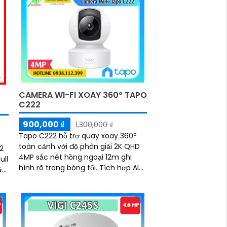
15m và đàm thoại hai chiều,
a
camera mang đến trải nghiệm
quan sát rõ nét
độ
i
CAMERA WI-FI XOAY 360º TAPO
C222
900,000 ₫
1,300,000 ₫
Tapo C222 hỗ trợ quay xoay 360º
toàn cảnh với độ phân giải 2K QHD
 2
4MP sắc nét hồng ngoại 12m ghi
ull
hình rõ trong bóng tối. Tích hợp AI
phát hiện chuyển động và báo động
nh
bằng âm thanh ánh sáng
nh
o