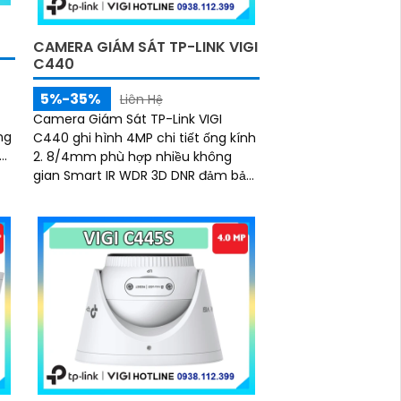
CAMERA GIÁM SÁT TP-LINK VIGI
C440
5%-35%
Liên Hệ
Camera Giám Sát TP-Link VIGI
C440 ghi hình 4MP chi tiết ống kính
2. 8/4mm phù hợp nhiều không
ảm
gian Smart IR WDR 3D DNR đảm bảo
hình ảnh đêm Phân loại người
phương tiện phát hiện xâm nhập
chính xác Chuẩn nén H