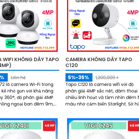
đàm thoại 2 chiều, hồng
đèn cảnh báo, cùng chuẩn IP66
m, báo động bằng còi hú và
chống nước bụi mạnh mẽ, camer
, mang đến giải pháp an
C320WS đảm bảo an ninh vững
n diện, với khe cắm thẻ nhớ
chắc trong mọi điều kiện thời tiết 
i 512GB lưu trữ lâu dài
bền cao và mức giá cực kỳ ưu đã
 WIFI KHÔNG DÂY TAPO
CAMERA KHÔNG DÂY TAPO
4MP)
C120
5%
5%-35%
Liên hệ
1,200,000 ₫
2 là camera Wi-Fi trong
Tapo C120 là camera wifi với độ
t kế nhỏ gọn với khả năng
phân giải 4MP sắc nét, đàm thoại
y 360°, độ phân giải 4MP
chiều linh hoạt và tầm nhìn đêm f
 hồng ngoại ban đêm 9m,
màu nhờ cảm biến Starlight. Sở hữu
 thoại 2 chiều chân thực,
công nghệ AI nhận diện thông mi
iúp bạn quan sát mọi
cùng hệ thống cảnh báo âm tha
ch trong không gian sống.
và ánh sáng, camera giúp bạn bả
 tính năng phát hiện
vệ ngôi nhà 24/7 một cách chủ
động và báo động thông
động