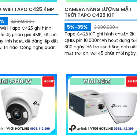
 WIFI TAPO C425 4MP
CAMERA NĂNG LƯỢNG MẶT
TRỜI TAPO C425 KIT
5%
3,390,000 ₫
5%-35%
3,990,000 ₫
iFi Tapo C425 ghi hình
Tapo C425 KIT ghi hình chuẩn 2K
ới độ phân giải 4MP, kết nối
QHD, pin 10.000mAh hoạt động tới
y linh hoạt, dễ dàng lắp đặt
300 ngày. Hỗ trợ sạc bằng ánh nắng
ào. Công nghệ quan
mặt trời chỉ với 45 phút mỗi ngày.
 đêm có màu, cảm biến
Quan sát ban đêm có màu với c
nh phát hiện người và
biến...
ộng chính xác, lưu trữ linh
n thẻ nhớ hoặc đám mây,
ớc hiệu quả