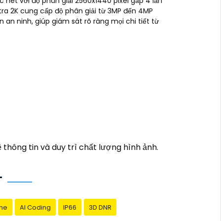
 nét với độ phân giải 2560x1440 pixel gấp 4 lần
tra 2K cung cấp độ phân giải từ 3MP đến 4MP
 an ninh, giúp giám sát rõ ràng mọi chi tiết từ
lợi? Hãy đến với Camera 2K 4MP, giải pháp
thể quan sát mọi hoạt động xung quanh ngôi
à thuận tiện.
thông tin và duy trì chất lượng hình ảnh.
u, hồng ngoại hỗ trợ quan sát ban đêm và
T
ay!
me
AI Coding
IP66
3D DNR