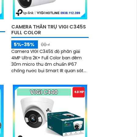
CAMERA THÂN TRỤ VIGI C345S
FULL COLOR
5%-35%
00 ₫
Camera VIGI C345S độ phân giải
4MP Ultra 2K+ Full Color ban đêm
30m micro thu âm chuẩn IP67
chống nước bụi Smart IR quan sát
đêm hỗ trợ PoE DC 12V lưu trữ
MicroSD 256GB NVR NAS chuẩn nén
H.265+ tiết kiệm băng thông nhận
diện người phương tiện hành vi bất
thường quản lý qua VIGI App VIGI
Manager trình duyệt web giám sát
sắc nét