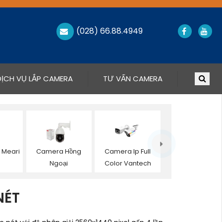
(028) 66.88.4949
DỊCH VỤ LẮP CAMERA
TƯ VẤN CAMERA
 Meari
Camera Hồng
Camera Ip Full
Ngoại
Color Vantech
NÉT