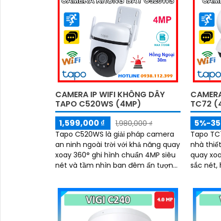
thẻ nhớ lên tới 512GB, ghi lại mọi
kết hợp 
khoảnh khắc quan trọng cả ngày lẫn
ngoại 10
đêm
đèn nháy
ninh toà
hỗ trợ tớ
CAMERA IP WIFI KHÔNG DÂY
CAMERA
TAPO C520WS (4MP)
TC72 (
'
1,599,000 ₫
5%-3
1,980,000 ₫
Tapo C520WS là giải pháp camera
Tapo TC7
an ninh ngoài trời với khả năng quay
nhà thiế
xoay 360° ghi hình chuẩn 4MP siêu
quay xoa
nét và tầm nhìn ban đêm ấn tượng
sắc nét,
lên tới 30m. Tích hợp công nghệ
cùng đàm
đàm thoại hai chiều, phát hiện
camera g
chuyển động thông minh và báo
ngóc ngá
động kịp thời, camera giúp bạn kiểm
Tích hợp
soát an toàn dù ở bất cứ đâu
chuyển 