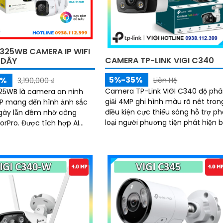
325WB CAMERA IP WIFI
CAMERA TP-LINK VIGI C340
 DÂY
5%-35%
5%
Liên Hệ
3,190,000 ₫
Camera TP-Link VIGI C340 độ ph
25WB là camera an ninh
giải 4MP ghi hình màu rõ nét tron
P mang đến hình ảnh sắc
điều kiện cực thiếu sáng hỗ trợ p
gày lẫn đêm nhờ công
loại người phương tiện phát hiện 
c tích hợp AI
thường cảnh báo chủ động chuẩ
nh, đàm thoại hai chiều,
nén H.265+ âm thanh hai chiều
à đèn chớp cảnh báo, cùng
chuẩn chống nước IP67 lưu trữ th
 chống nước IP66, camera
nhớ lên đến 256GB quản lý qua ứ
 bảo vệ ngôi nhà bạn trong
dụng hoặc giao diện web NVR
kiện thời tiết