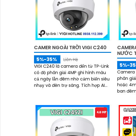
minh, cù
512GB, T
tâm tuyệ
CAMER NGOÀI TRỜI VIGI C240
CAMERA
NƯỚC 
5%-35%
Liên Hệ
5%-3
VIGI C240 là camera đến từ TP-Link
Camera V
có độ phân giải 4MP ghi hình màu
phân giải
cả ngày lẫn đêm nhờ cảm biến siêu
hoặc 4mm
nhạy và đèn trợ sáng. Tích hợp AI
ban đêm nhờ Smart IR
phân biệt người phương tiện phát
ngược s
hiện xâm nhập vượt ranh di chuyển
chống nư
đồ vật kết hợp hỗ trợ ghi âm, chuẩn
IK10 với
IP67, IK10 chống nước chống phá,
nén H