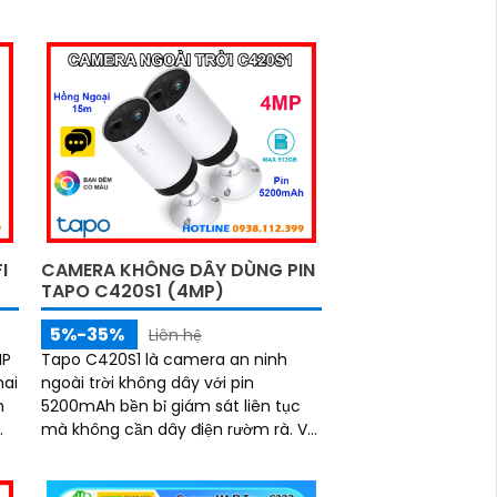
I
CAMERA KHÔNG DÂY DÙNG PIN
TAPO C420S1 (4MP)
5%-35%
Liên hệ
MP
Tapo C420S1 là camera an ninh
hai
ngoài trời không dây với pin
m
5200mAh bền bỉ giám sát liên tục
m.
mà không cần dây điện rườm rà. Với
độ phân giải 4MP, khả năng nhìn
và
đêm có màu, tầm hồng ngoại xa tới