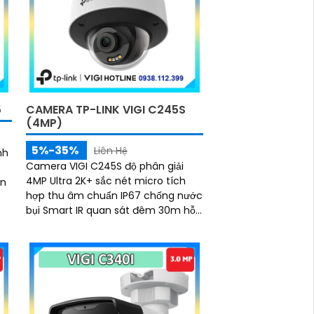
5
CAMERA TP-LINK VIGI C245S
(4MP)
5%-35%
Liên Hệ
nh
Camera VIGI C245S độ phân giải
4MP Ultra 2K+ sắc nét micro tích
ện
hợp thu âm chuẩn IP67 chống nước
bụi Smart IR quan sát đêm 30m hỗ
deo
trợ PoE 12V DC lưu trữ MicroSD
256GB hoặc bằng đầu ghi hình
chuẩn nén H.265+ tiết kiệm băng
thông quản lý qua VIGI App VIGI
Manager trình duyệt web đảm bảo
giám sát hiệu quả bền bỉ