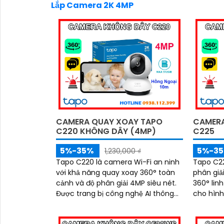
Lắp Camera 2K 4MP
CAMERA QUAY XOAY TAPO
CAMERA
C220 KHÔNG DÂY (4MP)
C225
5%-35%
5%-3
1,230,000 ₫
Tapo C220 là camera Wi-Fi an ninh
Tapo C22
với khả năng quay xoay 360° toàn
phân giả
cảnh và độ phân giải 4MP siêu nét.
360° linh
Được trang bị công nghệ AI thông
cho hình
minh, đàm thoại hai chiều, hồng
tối. Công nghệ AI thông minh giúp
ngoại tầm xa 10m cùng khe cắm
phát hiệ