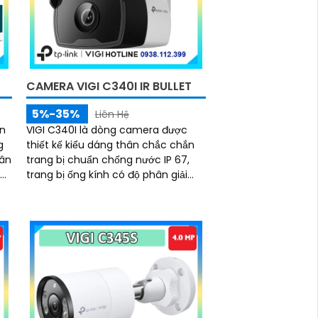
CAMERA VIGI C340I IR BULLET
5%-35%
Liên Hệ
ân
VIGI C340I là dòng camera được
g
thiết kế kiểu dáng thân chắc chắn
hân
trang bị chuẩn chống nước IP 67,
bất
trang bị ống kính có độ phân giải
n
4.0MP cho ra hình ảnh sắc nét, hỗ
trợ đèn hồng ngoại nhìn có màu
ẻ
vào ban đêm với khoảng cách 50m,
ng
công nghệ Smart IR giúp chống lóa
hình ảnh