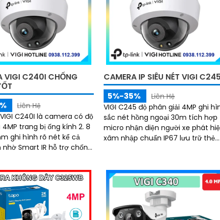
ng khe thẻ nhớ hỗ trợ đến
apo TC72 mang đến sự an
t đối cho cả gia đình
 VIGI C240I CHỐNG
CAMERA IP SIÊU NÉT VIGI C24
TỐT
5%-35%
Liên Hệ
5%
Liên Hệ
VIGI C245 độ phân giải 4MP ghi hì
IGI C240I là camera có độ
sắc nét hồng ngoại 30m tích hợp
 4MP trang bị ống kính 2. 8
micro nhận diện người xe phát hi
 ghi hình rõ nét kể cả
xâm nhập chuẩn IP67 lưu trữ thẻ
 hỗ trợ chống
nhớ 256GB hỗ trợ NVR NAS nén vi
áng DWDR cùng khả năng
H.265+ điều khiển qua VIGI App PC
ớc IP67 và chống phá hoại
Manager trình duyệt
 chuẩn nén video H