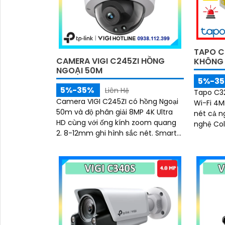
TAPO C
CAMERA VIGI C245ZI HỒNG
KHÔNG
NGOẠI 50M
5%-3
5%-35%
Liên Hệ
Tapo C3
Camera VIGI C245ZI có hồng Ngoại
Wi-Fi 4M
50m và độ phân giải 8MP 4K Ultra
nét cả n
HD cùng với ống kính zoom quang
nghệ ColorPro. Đượ
2. 8-12mm ghi hình sắc nét. Smart
thông mi
IR 50m quan sát đêm rõ ràng, Micro
còi hú v
tích hợp thu âm chân thực
khả năng
sẵn sàng
mọi điều 