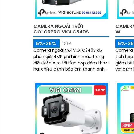
CAMERA NGOÀI TRỜI
CAMERA
COLORPRO VIGI C340S
W
5%-35%
5%-3
00 ₫
Camera ngoài trời VIGI C340S độ
Camera 
phân giải 4MP ghi hình màu trong
tích hợp
điều kiện cực tối tích hợp đàm thoại
giảm tải
hai chiều cảnh báo âm thanh ánh
với cảm 
sáng khi phát hiện xâm nhập hỗ trợ
tích hợp
phân loại người phương tiện chuẩn
chuyển đ
IP67 chống bụi nước lưu trữ qua thẻ
vượt ran
nhớ 256GB hoặc NVR quản lý bằng
kiểm soá
VIGI App
App