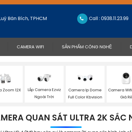
 Luỹ Bán Bích, TPHCM
Call : 0938.11.23.99
CAMERA WIFI
SẢN PHẨM CÔNG NGHỆ
Lắp Camera Ezviz
 Zoom 12X
Camera Ip Dome
Camera Wifi
Ngoài Trời
Full Color Kbvision
Giá Rẻ
MERA QUAN SÁT ULTRA 2K SẮC 