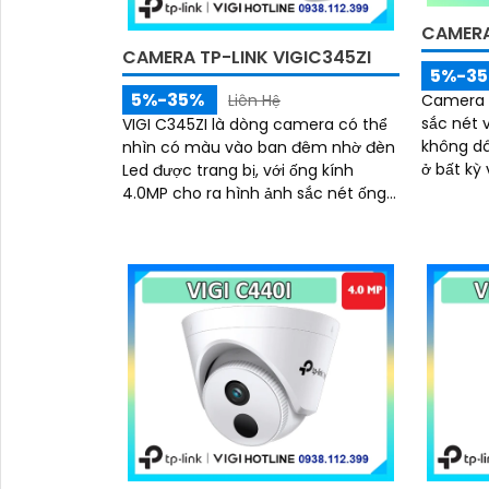
CAMERA
CAMERA TP-LINK VIGIC345ZI
5%-3
5%-35%
Camera W
Liên Hệ
sắc nét v
VIGI C345ZI là dòng camera có thể
không dâ
nhìn có màu vào ban đêm nhờ đèn
ở bất kỳ vị trí n
Led được trang bị, với ống kính
sát ban
4.0MP cho ra hình ảnh sắc nét ống
thông mi
kính có thể zoom quang học 5X, có
chuyển đ
micro và loa giúp đàm thoại 2 chiều
hoạt trê
trực tiếp qua camera, hỗ trợ phát
chống nư
hiện người và phương tiện