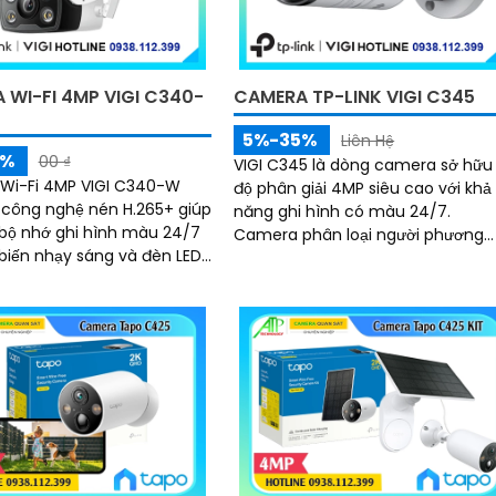
 WI-FI 4MP VIGI C340-
CAMERA TP-LINK VIGI C345
5%-35%
Liên Hệ
5%
00 ₫
VIGI C345 là dòng camera sở hữu
Wi-Fi 4MP VIGI C340-W
độ phân giải 4MP siêu cao với khả
 công nghệ nén H.265+ giúp
năng ghi hình có màu 24/7.
 bộ nhớ ghi hình màu 24/7
Camera phân loại người phương
biến nhạy sáng và đèn LED
tiện hiệu quả nhớ AI phân biệt
 đạt chuẩn IP66 phát hiện
người-xe
ộng phát hiện con người
h giới xâm nhập giả mạo
t toàn bộ từ xa bằng VIGI