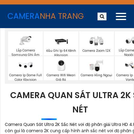
CAMERA
NHA TRANG
Lắp Camera
Lắp Camer
Đầu Ghi Ip 64 Kênh
Camera Zoom 12X
Samsung Ghi Âm
Ngoài 
Hikvision
Camera Ip Dome Full
Camera Wifi Meari
Camera Hồng Ngoại
Camera Ip F
Color Kbvision
Giá Rẻ
Vant
CAMERA QUAN SÁT ULTRA 2K
NÉT
Camera Quan Sát Ultra 2K Sắc Nét với độ phân giải Ultra HD 4
còn gọi là camera 2K cung cấp hình ảnh sắc nét với độ phân g