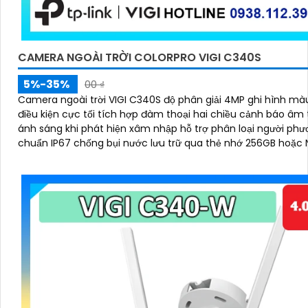
CAMERA NGOÀI TRỜI COLORPRO VIGI C340S
5%-35%
00 ₫
Camera ngoài trời VIGI C340S độ phân giải 4MP ghi hình mà
điều kiện cực tối tích hợp đàm thoại hai chiều cảnh báo âm
ánh sáng khi phát hiện xâm nhập hỗ trợ phân loại người phư
chuẩn IP67 chống bụi nước lưu trữ qua thẻ nhớ 256GB hoặc
lý bằng VIGI App