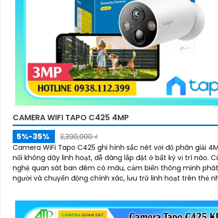
CAMERA WIFI TAPO C425 4MP
5%-35%
3,390,000 ₫
Camera WiFi Tapo C425 ghi hình sắc nét với độ phân giải 4M
nối không dây linh hoạt, dễ dàng lắp đặt ở bất kỳ vị trí nào. Công
nghệ quan sát ban đêm có màu, cảm biến thông minh phát
người và chuyển động chính xác, lưu trữ linh hoạt trên thẻ 
đám mây, chống nước hiệu quả