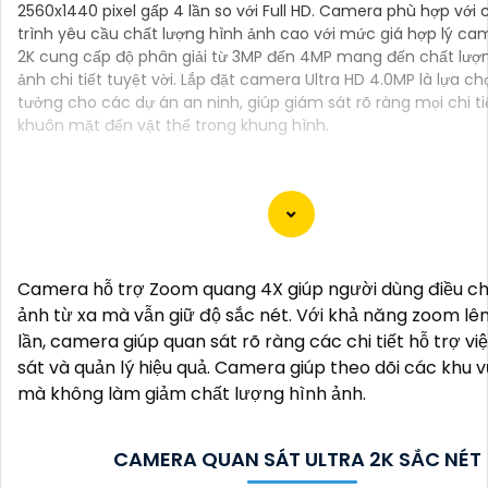
2560x1440 pixel gấp 4 lần so với Full HD. Camera phù hợp với
trình yêu cầu chất lượng hình ảnh cao với mức giá hợp lý cam
2K cung cấp độ phân giải từ 3MP đến 4MP mang đến chất lượ
ảnh chi tiết tuyệt vời. Lắp đặt camera Ultra HD 4.0MP là lựa ch
tưởng cho các dự án an ninh, giúp giám sát rõ ràng mọi chi ti
khuôn mặt đến vật thể trong khung hình.
Dạ chào anh/chị, ở đây là một mẫu tư 141 để giới thiệu
"Lắp Camera 2K 4MP":
Camera hỗ trợ Zoom quang 4X giúp người dùng điều ch
"Chào anh/chị,
ảnh từ xa mà vẫn giữ độ sắc nét. Với khả năng zoom lê
Bạn muốn nâng cao an toàn an ninh cho ngôi nhà hoặc
lần, camera giúp quan sát rõ ràng các chi tiết hỗ trợ vi
hàng của mình một cách hiệu quả và tiện lợi? Hãy đến v
sát và quản lý hiệu quả. Camera giúp theo dõi các khu 
Camera 2K 4MP, giải pháp giám sát chất lượng cao mà
mà không làm giảm chất lượng hình ảnh.
đang tìm kiếm.
Với độ phân giải 2K và 4MP, Camera này sẽ cung cấp h
sắc nét, rõ ràng và chi tiết. Bạn sẽ có thể quan sát mọi
CAMERA QUAN SÁT ULTRA 2K SẮC NÉT
xung quanh ngôi nhà hay cửa hàng của mình mọi lúc, m