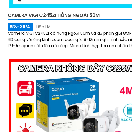
CAMERA VIGI C245ZI HỒNG NGOẠI 50M
5%-35%
Liên Hệ
Camera VIGI C245ZI có hồng Ngoại 50m và độ phân giải 8MP 
HD cùng với ống kính zoom quang 2. 8-12mm ghi hình sắc nét. Sm
IR 50m quan sát đêm rõ ràng, Micro tích hợp thu âm chân 