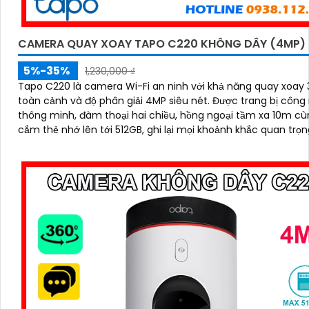
CAMERA QUAY XOAY TAPO C220 KHÔNG DÂY (4MP)
5%-35%
1,230,000 ₫
Tapo C220 là camera Wi-Fi an ninh với khả năng quay xoay
toàn cảnh và độ phân giải 4MP siêu nét. Được trang bị công nghệ AI
'
thông minh, đàm thoại hai chiều, hồng ngoại tầm xa 10m cù
cắm thẻ nhớ lên tới 512GB, ghi lại mọi khoảnh khắc quan trọn
ngày lẫn đêm