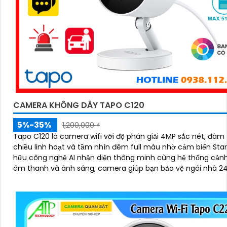
CAMERA KHÔNG DÂY TAPO C120
5%-35%
1,200,000 ₫
Tapo C120 là camera wifi với độ phân giải 4MP sắc nét, đàm 
chiều linh hoạt và tầm nhìn đêm full màu nhờ cảm biến Starlig
hữu công nghệ AI nhận diện thông minh cùng hệ thống cản
âm thanh và ánh sáng, camera giúp bạn bảo vệ ngôi nhà 2
cách chủ động