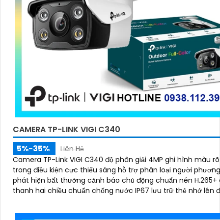
CAMERA TP-LINK VIGI C340
5%-35%
Liên Hệ
Camera TP-Link VIGI C340 độ phân giải 4MP ghi hình màu rõ
trong điều kiện cực thiếu sáng hỗ trợ phân loại người phương
phát hiện bất thường cảnh báo chủ động chuẩn nén H.265+
thanh hai chiều chuẩn chống nước IP67 lưu trữ thẻ nhớ lên 
256GB quản lý qua ứng dụng hoặc giao diện web NVR