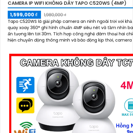
CAMERA IP WIFI KHÔNG DÂY TAPO C520WS (4MP)
1,599,000 ₫
1,980,000 ₫
Tapo C520WS là giải pháp camera an ninh ngoài trời với kh
quay xoay 360° ghi hình chuẩn 4MP siêu nét và tầm nhìn 
ấn tượng lên tới 30m. Tích hợp công nghệ đàm thoại hai chiều, phát
hiện chuyển động thông minh và báo động kịp thời, camera
kiểm soát an toàn dù ở bất cứ đâu