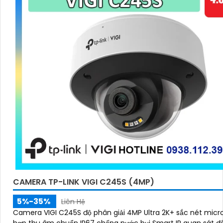
CAMERA TP-LINK VIGI C245S (4MP)
5%-35%
Liên Hệ
Camera VIGI C245S độ phân giải 4MP Ultra 2K+ sắc nét micro