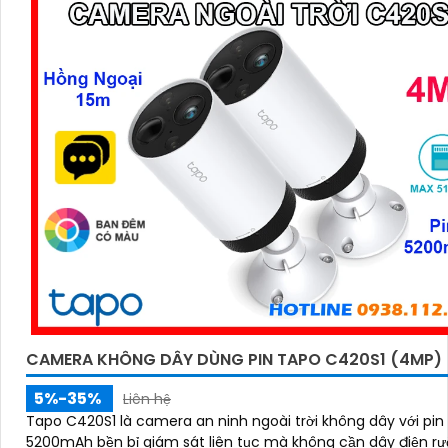
CAMERA KHÔNG DÂY DÙNG PIN TAPO C420S1 (4MP)
5%-35%
Liên hệ
Tapo C420S1 là camera an ninh ngoài trời không dây với pin
5200mAh bền bỉ giám sát liên tục mà không cần dây điện rư