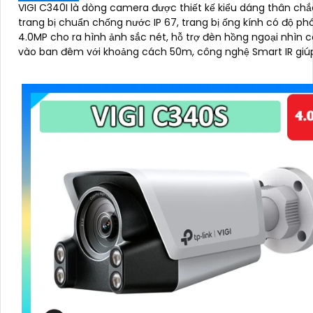
VIGI C340I là dòng camera được thiết kế kiểu dáng thân ch
trang bị chuẩn chống nước IP 67, trang bị ống kính có độ phâ
4.0MP cho ra hình ảnh sắc nét, hỗ trợ đèn hồng ngoại nhìn
vào ban đêm với khoảng cách 50m, công nghệ Smart IR giú
lóa hình ảnh