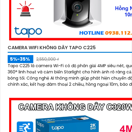
CAMERA WIFI KHÔNG DÂY TAPO C225
5%-35%
2,550,000 ₫
Tapo C225 là camera Wi-Fi có độ phân giải 4MP siêu nét, q
360° linh hoạt và cảm biến Starlight cho hình ảnh rõ ràng cả
bóng tối. Công nghệ AI thông minh giúp phát hiện chuyển động
chính xác, kết hợp đàm thoại 2 chiều, hồng ngoại 10m, báo 
bằng còi hú và đèn nháy, mang đến giải pháp an ninh toàn di
khe cắm thẻ nhớ hỗ trợ tới 512GB lưu trữ lâu dài