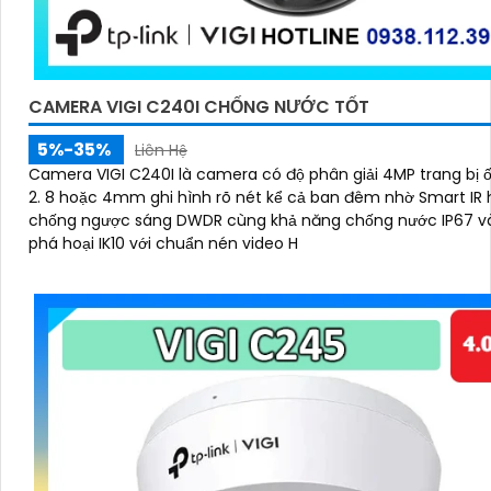
CAMERA VIGI C240I CHỐNG NƯỚC TỐT
5%-35%
Liên Hệ
Camera VIGI C240I là camera có độ phân giải 4MP trang bị 
2. 8 hoặc 4mm ghi hình rõ nét kể cả ban đêm nhờ Smart IR hỗ trợ
chống ngược sáng DWDR cùng khả năng chống nước IP67 v
phá hoại IK10 với chuẩn nén video H