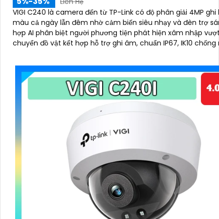
5%-35%
Liên Hệ
VIGI C240 là camera đến từ TP-Link có độ phân giải 4MP ghi
màu cả ngày lẫn đêm nhờ cảm biến siêu nhạy và đèn trợ sáng. 
hợp AI phân biệt người phương tiện phát hiện xâm nhập vượt
chuyển đồ vật kết hợp hỗ trợ ghi âm, chuẩn IP67, IK10 chống
chống phá, nén H