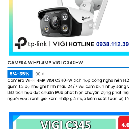
CAMERA WI-FI 4MP VIGI C340-W
5%-35%
00 ₫
Camera Wi-Fi 4MP VIGI C340-W tích hợp công nghệ nén H.265+ giúp
giảm tải bộ nhớ ghi hình màu 24/7 với cảm biến nhạy sáng 
LED tích hợp đạt chuẩn IP66 phát hiện chuyển động phát hi
người vượt ranh giới xâm nhập giả mạo kiểm soát toàn bộ t
VIGI App