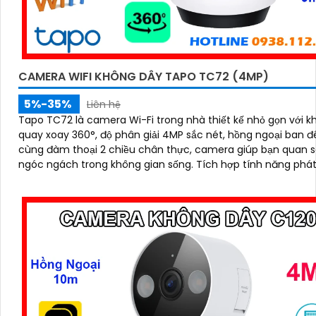
CAMERA WIFI KHÔNG DÂY TAPO TC72 (4MP)
5%-35%
Liên hệ
Tapo TC72 là camera Wi-Fi trong nhà thiết kế nhỏ gọn với k
quay xoay 360°, độ phân giải 4MP sắc nét, hồng ngoại ban 
cùng đàm thoại 2 chiều chân thực, camera giúp bạn quan s
ngóc ngách trong không gian sống. Tích hợp tính năng phát hiện
chuyển động và báo động thông minh, cùng khe thẻ nhớ hỗ 
512GB, Tapo TC72 mang đến sự an tâm tuyệt đối cho cả gia