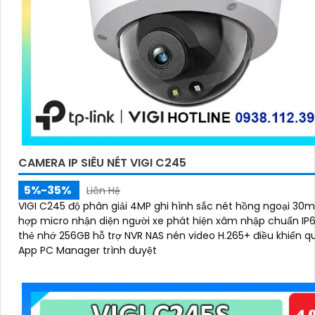
CAMERA IP SIÊU NÉT VIGI C245
5%-35%
Liên Hệ
VIGI C245 độ phân giải 4MP ghi hình sắc nét hồng ngoại 30m
hợp micro nhận diện người xe phát hiện xâm nhập chuẩn IP6
thẻ nhớ 256GB hỗ trợ NVR NAS nén video H.265+ điều khiển qu
App PC Manager trình duyệt