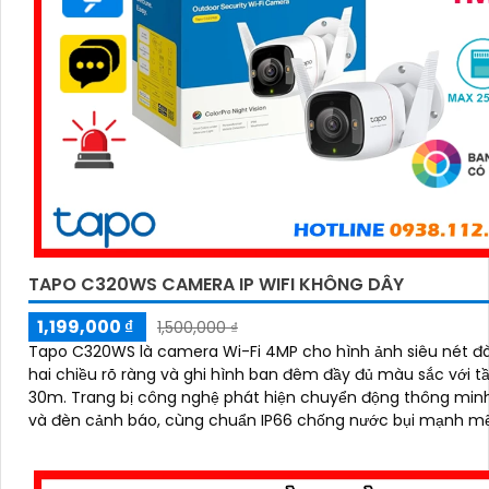
TAPO C320WS CAMERA IP WIFI KHÔNG DÂY
1,199,000 ₫
1,500,000 ₫
Tapo C320WS là camera Wi-Fi 4MP cho hình ảnh siêu nét đ
hai chiều rõ ràng và ghi hình ban đêm đầy đủ màu sắc với t
30m. Trang bị công nghệ phát hiện chuyển động thông minh
và đèn cảnh báo, cùng chuẩn IP66 chống nước bụi mạnh mẽ
camera C320WS đảm bảo an ninh vững chắc trong mọi điều
thời tiết độ bền cao và mức giá cực kỳ ưu đãi