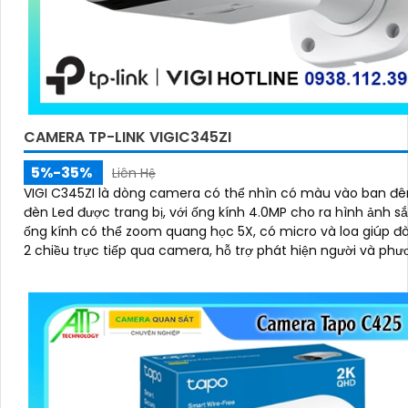
CAMERA TP-LINK VIGIC345ZI
5%-35%
Liên Hệ
VIGI C345ZI là dòng camera có thể nhìn có màu vào ban đ
đèn Led được trang bị, với ống kính 4.0MP cho ra hình ảnh s
ống kính có thể zoom quang học 5X, có micro và loa giúp đ
2 chiều trực tiếp qua camera, hỗ trợ phát hiện người và phư