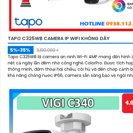
TAPO C325WB CAMERA IP WIFI KHÔNG DÂY
5%-35%
3,190,000 ₫
Tapo C325WB là camera an ninh Wi-Fi 4MP mang đến hình 
nét cả ngày lẫn đêm nhờ công nghệ ColorPro. Được tích hợp AI
thông minh, đàm thoại hai chiều, còi hú và đèn chớp cảnh 
khả năng chống nước IP66, camera sẵn sàng bảo vệ ngôi nh
trong mọi điều kiện thời tiết