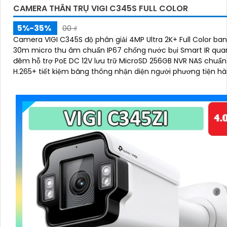
CAMERA THÂN TRỤ VIGI C345S FULL COLOR
5%-35%
00 ₫
Camera VIGI C345S độ phân giải 4MP Ultra 2K+ Full Color b
30m micro thu âm chuẩn IP67 chống nước bụi Smart IR qua
đêm hỗ trợ PoE DC 12V lưu trữ MicroSD 256GB NVR NAS chuẩ
H.265+ tiết kiệm băng thông nhận diện người phương tiện hà
thường quản lý qua VIGI App VIGI Manager trình duyệt web 
sắc nét