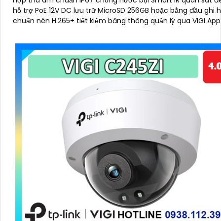
hợp thu âm chuẩn IP67 chống nước bụi Smart IR quan sát
hỗ trợ PoE 12V DC lưu trữ MicroSD 256GB hoặc bằng đầu ghi hình
chuẩn nén H.265+ tiết kiệm băng thông quản lý qua VIGI App
Manager trình duyệt web đảm bảo giám sát hiệu quả bền bỉ