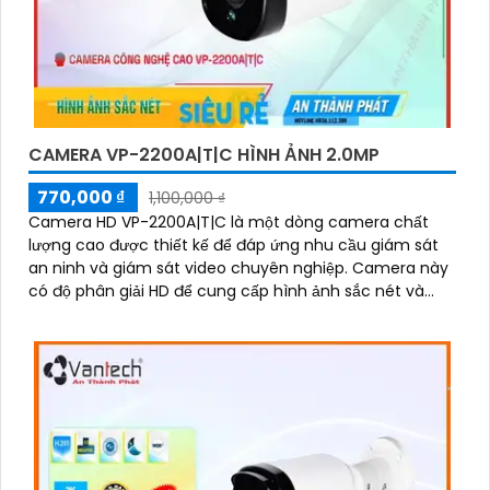
CAMERA VP-2200A|T|C HÌNH ẢNH 2.0MP
770,000 ₫
1,100,000 ₫
Camera HD VP-2200A|T|C là một dòng camera chất
lượng cao được thiết kế để đáp ứng nhu cầu giám sát
an ninh và giám sát video chuyên nghiệp. Camera này
có độ phân giải HD để cung cấp hình ảnh sắc nét và
chất lượng cao