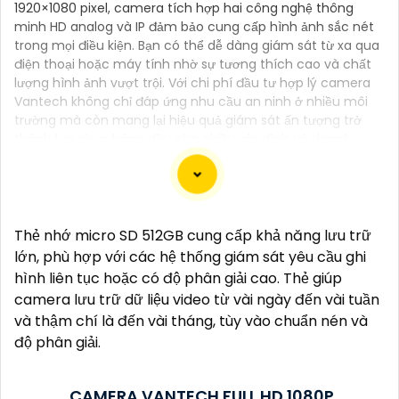
1920×1080 pixel, camera tích hợp hai công nghệ thông
minh HD analog và IP đảm bảo cung cấp hình ảnh sắc nét
trong mọi điều kiện. Bạn có thể dễ dàng giám sát từ xa qua
điện thoại hoặc máy tính nhờ sự tương thích cao và chất
lượng hình ảnh vượt trội. Với chi phí đầu tư hợp lý camera
Vantech không chỉ đáp ứng nhu cầu an ninh ở nhiều môi
trường mà còn mang lại hiệu quả giám sát ấn tượng trở
thành lựa chọn hàng đầu cho nhiều gia đình và doanh
nghiệp.
Thẻ nhớ micro SD 512GB cung cấp khả năng lưu trữ
Đây là một mẫu camera 2.0MP FULL HD rất tốt mà
lớn, phù hợp với các hệ thống giám sát yêu cầu ghi
bạn có thể sử dụng để giám sát và bảo vệ nhà cửa
hình liên tục hoặc có độ phân giải cao. Thẻ giúp
hoặc cơ sở kinh doanh của mình. Camera này cung
camera lưu trữ dữ liệu video từ vài ngày đến vài tuần
cấp hình ảnh sắc nét, chất lượng cao và có khả
và thậm chí là đến vài tháng, tùy vào chuẩn nén và
năng quan sát trong đêm thông qua công nghệ
độ phân giải.
hồng ngoại.
Dưới đây là một mô tả cơ bản về chiếc camera này:
CAMERA VANTECH FULL HD 1080P