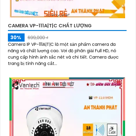
CAMERA VP-111A|T|C CHẤT LƯỢNG
30%
699,000 ₫
Camera IP VP-111A|T|C là một sản phẩm camera đa
năng và chất lượng cao. Với độ phân giải Full HD, nó
cung cấp hình ảnh sắc nét và chi tiết. Camera được
trang bị tính năng cắt...