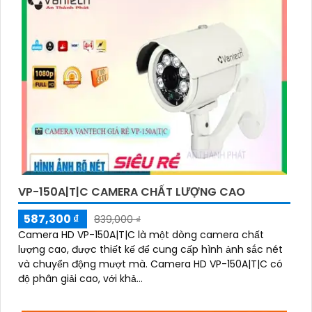
VP-150A|T|C CAMERA CHẤT LƯỢNG CAO
587,300 ₫
839,000 ₫
Camera HD VP-150A|T|C là một dòng camera chất
lượng cao, được thiết kế để cung cấp hình ảnh sắc nét
và chuyển động mượt mà. Camera HD VP-150A|T|C có
độ phân giải cao, với khả...