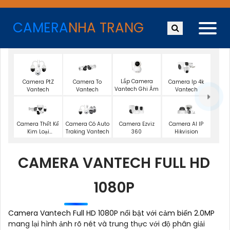
CAMERA
NHA TRANG
Lắp Camera
Camera PtZ
Camera To
Camera Ip 4k
Vantech Ghi Âm
Vantech
Vantech
Vantech
Camera Ezviz
Camera Thết Kế
Camera Có Auto
Camera AI IP
360
Kim Loại
Traking Vantech
Hikvision
Vantech
CAMERA VANTECH FULL HD
1080P
Camera Vantech Full HD 1080P nổi bật với cảm biến 2.0MP
mang lại hình ảnh rõ nét và trung thực với độ phân giải