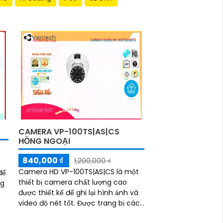
CAMERA VP-100TS|AS|CS
HỒNG NGOẠI
840,000 ₫
1,200,000 ₫
Camera HD VP-100TS|AS|CS là một
để
thiết bị camera chất lượng cao
ng
được thiết kế để ghi lại hình ảnh và
video độ nét tốt. Được trang bị các
tính năng nâng cao và công nghệ