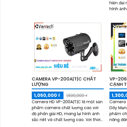
hiện đại
đêm rõ nét nhờ tích hợp...
hình ảnh
vời. Với tính năng Power over
Ethernet.
CAMERA VP-200A|T|C CHẤT
VP-206
LƯỢNG
CẠNH T
1,050,000 ₫
1,300,
1,500,000 ₫
Camera HD VP-200A|T|C là một sản
Camera 
phẩm camera chất lượng cao với
Dây Mạng
độ phân giải HD, mang lại hình ảnh
phẩm chấ
sắc nét và chất lượng cao. Với thời
năng đáng chú ý.
gian phản hồi nhanh chóng và khả
2.0 MP, 