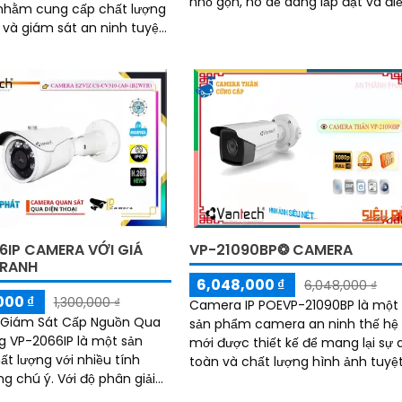
nhỏ gọn, nó dễ dàng lắp đặt và đi
 nhằm cung cấp chất lượng
chỉnh. VP-184C có tính năng xoay
 và giám sát an ninh tuyệt
360 độ...
..
6IP CAMERA VỚI GIÁ
VP-21090BP❂ CAMERA
RANH
6,048,000 ₫
6,048,000 ₫
000 ₫
1,300,000 ₫
Camera IP POEVP-21090BP là một
Giám Sát Cấp Nguồn Qua
sản phẩm camera an ninh thế hệ
 VP-2066IP là một sản
mới được thiết kế để mang lại sự 
t lượng với nhiều tính
toàn và chất lượng hình ảnh tuyệ
 Với độ phân giải
vời. Với chức năng POE (Power over
hình ảnh sắc nét và sáng
Ethernet),...