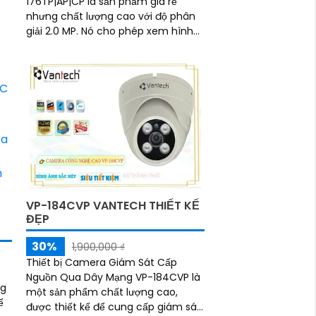
176TP|AP|CP là sản phẩm giá rẻ
nhưng chất lượng cao với độ phân
giải 2.0 MP. Nó cho phép xem hình
ảnh trên điện thoại di động một
cách dễ dàng
VP-184CVP VANTECH THIẾT KẾ
ĐẸP
30%
1,900,000 ₫
Thiết bị Camera Giám Sát Cấp
Nguồn Qua Dây Mạng VP-184CVP là
ng
một sản phẩm chất lượng cao,
được thiết kế để cung cấp giám sát