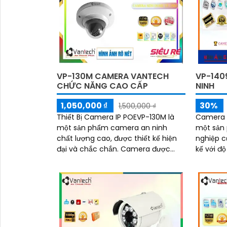
VP-130M CAMERA VANTECH
VP-140
CHỨC NĂNG CAO CẤP
NINH
1,050,000 ₫
30%
1,500,000 ₫
Thiết Bị Camera IP POEVP-130M là
Camera 
một sản phẩm camera an ninh
một sản
chất lượng cao, được thiết kế hiện
nghiệp của h
đại và chắc chắn. Camera được
kế với độ
tích hợp công nghệ POE (Power
PTZ và h
Over Ethernet), giúp...
camera n