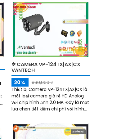
tiên tiến,...
✲ CAMERA VP-124TX|AX|CX
VANTECH
30%
990,000 ₫
t
Thiết bị Camera VP-124TX|AX|CX là
một loại camera giá rẻ HD Analog
t
với chip hình ảnh 2.0 MP. Đây là một
lựa chọn tiết kiệm chi phí với hình
ảnh chất lượng phù hợp