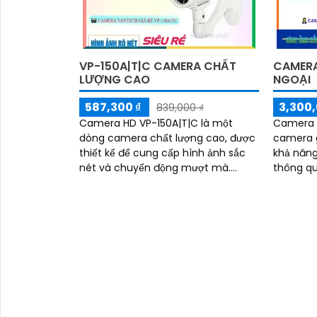
VP-150A|T|C CAMERA CHẤT
CAMERA
LƯỢNG CAO
NGOẠI
587,300 ₫
3,300,
839,000 ₫
Camera HD VP-150A|T|C là một
Camera I
dòng camera chất lượng cao, được
camera 
thiết kế để cung cấp hình ảnh sắc
khả năng
nét và chuyển động mượt mà.
thông qu
Camera HD VP-150A|T|C có độ phân
hình ảnh
giải cao, với khả...
quản lý...