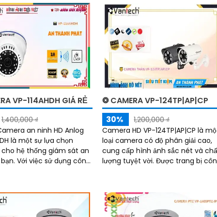
 yêu cầu khắt khe của việc
 và quan sát
RA VP-114AHDH GIÁ RẺ
❂ CAMERA VP-124TP|AP|CP
30%
1,400,000 ₫
1,200,000 ₫
 Camera an ninh HD Anlog
Camera HD VP-124TP|AP|CP là mộ
DH là một sự lựa chọn
loại camera có độ phân giải cao,
i cho hệ thống giám sát an
cung cấp hình ảnh sắc nét và chấ
 sử dụng công
lượng tuyệt vời. Được trang bị công
 CVI TVI BCS và công nghệ
nghệ tiên tiến, nó cho phép người
..
dùng theo...