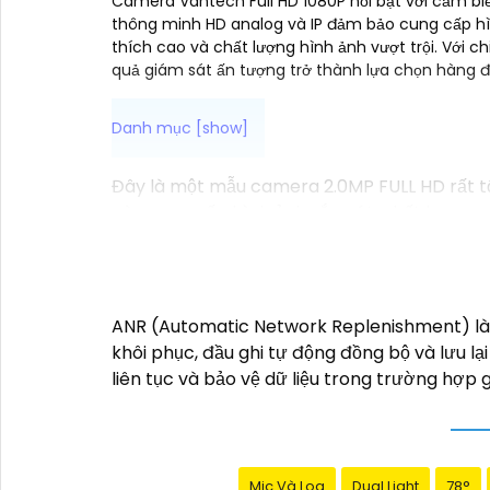
Camera Vantech Full HD 1080P nổi bật với cảm biế
thông minh HD analog và IP đảm bảo cung cấp hìn
thích cao và chất lượng hình ảnh vượt trội. Với 
quả giám sát ấn tượng trở thành lựa chọn hàng đ
Đây là một mẫu camera 2.0MP FULL HD rất t
này cung cấp hình ảnh sắc nét, chất lượng
Dưới đây là một mô tả cơ bản về chiếc cam
- Độ phân giải: 2.0MP FULL HD- Chất lượng h
Dây cáp, hoặc không dây tùy chọn- Ứng dụn
Có thể cài đặt cảnh báo khi phát hiện chuy
ANR (Automatic Network Replenishment) là tí
Với những tính năng trên, camera 2.0MP FULL
khôi phục, đầu ghi tự động đồng bộ và lưu lại
tìm mua sản phẩm này tại các cửa hàng điện
liên tục và bảo vệ dữ liệu trong trường hợp
Mic Và Loa
Dual Light
78°