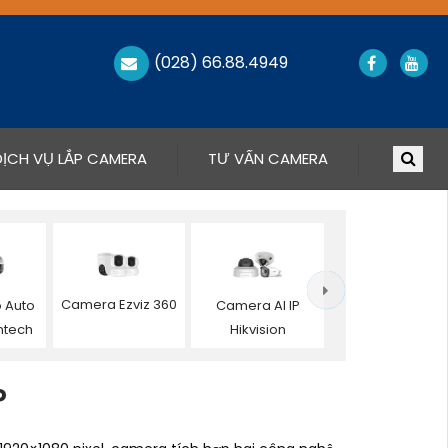
(028) 66.88.4949
DỊCH VỤ LẮP CAMERA
TƯ VẤN CAMERA
Camera Ezviz 360
 Auto
Camera AI IP
ntech
Hikvision
P