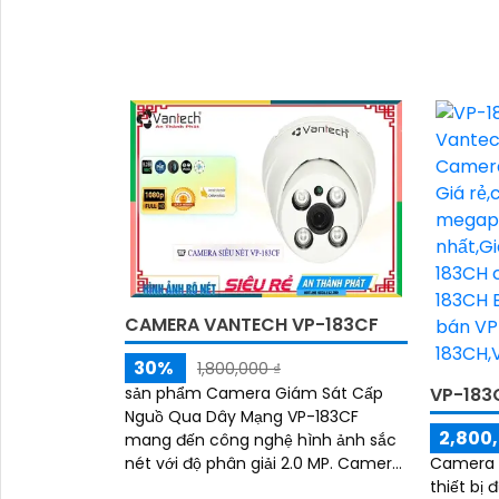
CAMERA VANTECH VP-183CF
30%
1,800,000 ₫
VP-183
sản phẩm Camera Giám Sát Cấp
Nguồ Qua Dây Mạng VP-183CF
2,800,
mang đến công nghệ hình ảnh sắc
Camera I
nét với độ phân giải 2.0 MP. Camera
thiết bị 
còn cho phép xem hình ảnh ban