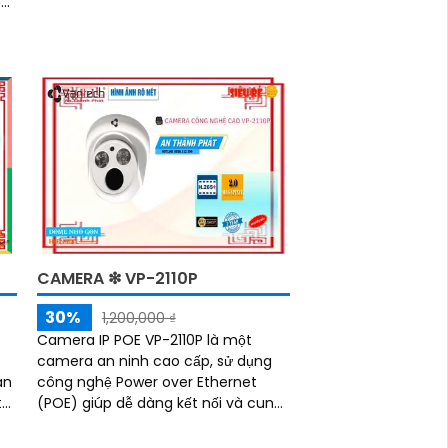
ều
an ninh tối ưu cho các khu vực
quan trọng. Với công...
CAMERA ❇ VP-2110P
30%
1,200,000 ₫
Camera IP POE VP-2110P là một
camera an ninh cao cấp, sử dụng
an
công nghệ Power over Ethernet
t
(POE) giúp dễ dàng kết nối và cung
cấp nguồn điện cho camera.
Camera được trang bị độ phân giải