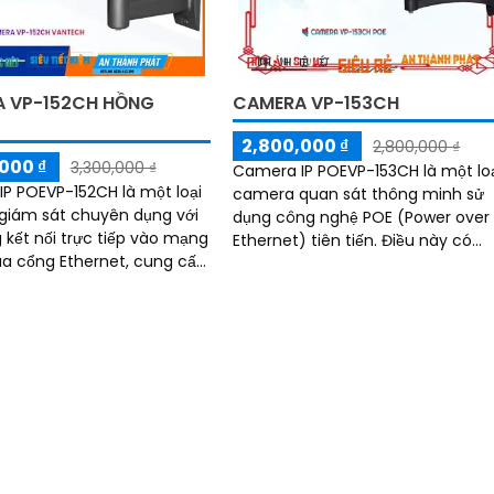
 VP-152CH HỒNG
CAMERA VP-153CH
2,800,000 ₫
2,800,000 ₫
000 ₫
3,300,000 ₫
Camera IP POEVP-153CH là một lo
P POEVP-152CH là một loại
camera quan sát thông minh sử
giám sát chuyên dụng với
dụng công nghệ POE (Power over
 kết nối trực tiếp vào mạng
Ethernet) tiên tiến. Điều này có
a cổng Ethernet, cung cấp
nghĩa là camera có thể nhận ngu
 chất lượng cao và dễ dàng
điện qua cáp...