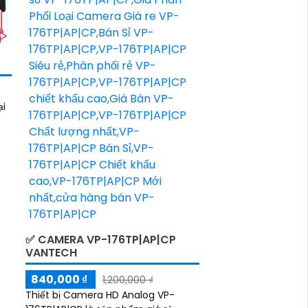
ại
ồn
✅ CAMERA VP-176TP|AP|CP
VANTECH
840,000 ₫
1,200,000 ₫
Thiết bị Camera HD Analog VP-