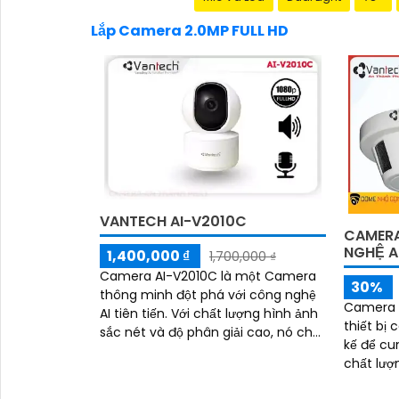
Lắp Camera 2.0MP FULL HD
VANTECH AI-V2010C
CAMERA
NGHỆ 
1,400,000 ₫
1,700,000 ₫
Camera AI-V2010C là một Camera
30%
thông minh đột phá với công nghệ
Camera 
AI tiên tiến. Với chất lượng hình ảnh
thiết bị
sắc nét và độ phân giải cao, nó cho
kế để cu
phép bạn quan sát và ghi lại mọi chi
chất lượng cao. Đư
tiết một cách rõ ràng
nghệ tiê