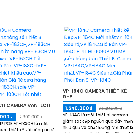
VP-184C CAMERA THIẾT KẾ
ĐẸP
CH CAMERA VANTECH
1,540,000 ₫
2,200,000 ₫
VP-184C là một thiết bị camera
000 ₫
2,800,000 ₫
giám sát cấp nguồn qua dây mạ
P POE VP-183CH là một
hiệu quả và chất lượng. Với thiết kế
được thiết kế với công nghệ