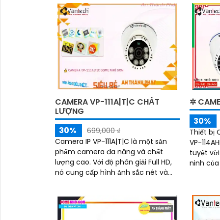
được các
giám sát
'
CAMERA VP-111A|T|C CHẤT
✲ CAME
LƯỢNG
30%
30%
699,000 ₫
Thiết bị
Camera IP VP-111A|T|C là một sản
VP-114AH
phẩm camera đa năng và chất
tuyệt vờ
lượng cao. Với độ phân giải Full HD,
ninh của bạn. Với việc
nó cung cấp hình ảnh sắc nét và
nghệ AHD
chi tiết. Camera được trang bị tính
hình ảnh.
năng cắt...