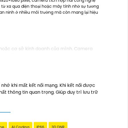
 1920×1080 pixel, camera tích hợp hai công nghệ
 từ xa qua điện thoại hoặc máy tính nhờ sự tương
 an ninh ở nhiều môi trường mà còn mang lại hiệu
 hoặc cơ sở kinh doanh của mình. Camera
ghệ hồng ngoại.
Có khả năng quan sát trong đêm- Kết nối:
mạng internet từ xa- Chức năng cảnh báo:
nhớ khi mất kết nối mạng. Khi kết nối được
o gia đình và công việc của bạn. Bạn có thể
ất thông tin quan trọng. Giúp duy trì lưu trữ
.
me
AI Coding
IP66
3D DNR