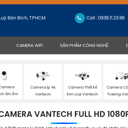
 Luỹ Bán Bích, TPHCM
Call : 0938.11.23.99
CAMERA WIFI
SẢN PHẨM CÔNG NGHỆ
 Camera
Camera Ip 4k
Camera Thết Kế
Camera Có
ch Ghi Âm
Vantech
Kim Loại Vantech
Traking Va
CAMERA VANTECH FULL HD 1080