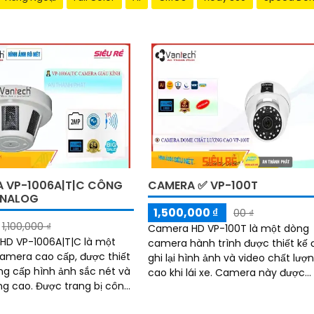
 VP-1006A|T|C CÔNG
CAMERA ✅ VP-100T
ANALOG
1,500,000 ₫
00 ₫
1,100,000 ₫
Camera HD VP-100T là một dòng
HD VP-1006A|T|C là một
camera hành trình được thiết kế 
 camera cao cấp, được thiết
ghi lại hình ảnh và video chất lượ
ng cấp hình ảnh sắc nét và
cao khi lái xe. Camera này được
ợc trang bị công
trang bị cảm biến hình ảnh HD và
n tiến, camera này đáp ứng
lens góc...