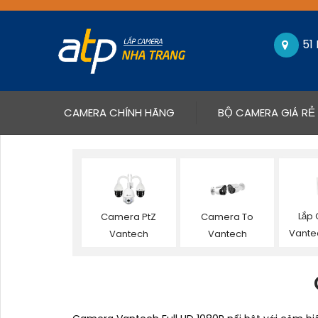
51
(CURRENT)
CAMERA CHÍNH HÃNG
BỘ CAMERA GIÁ RẺ
Lắp
Camera PtZ
Camera To
Vante
Vantech
Vantech