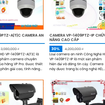
9PTZ-A|T|C CAMERA AN
CAMERA VP-1409PTZ-IP CHỨ
NĂNG CAO CẤP
30%
3,980,000 ₫
4,200,000 ₫
HD VP-1409PTZ-A|T|C là
Loại camera an ninh Công Nghệ 
 phẩm camera chuyên
VP-1409PTZ-IP là một sản phẩm
ãng VP Pro. Được thiết
hiện đại và đáng tin cậy. Camera
 phân giải cao, tính năng
này được trang bị công nghệ HD,
ỗ trợ công nghệ cao,
cho hình ảnh sắc nét và rõ ràng
ày là lựa chọn...