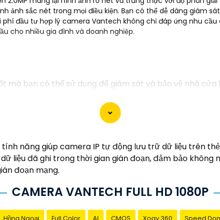
n 2.0MP mang lại hình ảnh rõ nét và trung thực với độ phân giải
h ảnh sắc nét trong mọi điều kiện. Bạn có thể dễ dàng giám sát
chi phí đầu tư hợp lý camera Vantech không chỉ đáp ứng nhu cầu
ầu cho nhiều gia đình và doanh nghiệp.
ốt mà bạn có thể sử dụng để giám sát và bảo vệ nhà cửa
 cao và có khả năng quan sát trong đêm thông qua công n
era này:
ình ảnh: Sắc nét, chất lượng cao- Công nghệ hồng ngoại: 
g điều khiển: Có thể kết nối với smartphone để xem qua 
ển động
nh năng giúp camera IP tự động lưu trữ dữ liệu trên thẻ 
 HD sẽ là sự lựa chọn tốt để nâng cao an toàn an ninh ch
 dữ liệu đã ghi trong thời gian gián đoạn, đảm bảo không m
 tử hoặc trên các trang mạng chuyên về thiết bị an ninh
 gián đoạn mạng.
CAMERA VANTECH FULL HD 1080P
Hồng Ngoại
Full Color
AI
CMOS
Xoay 360
Speed Do