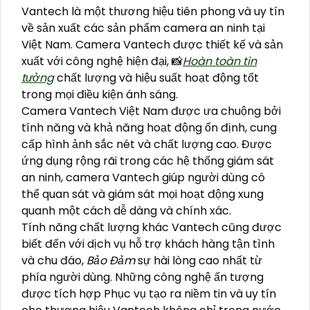
Vantech là một thương hiệu tiên phong và uy tín
về sản xuất các sản phẩm camera an ninh tại
Việt Nam. Camera Vantech được thiết kế và sản
xuất với công nghệ hiện đại, 📸
Hoàn toàn tin
tưởng
chất lượng và hiệu suất hoạt động tốt
trong mọi điều kiện ánh sáng.
Camera Vantech Việt Nam được ưa chuộng bởi
tính năng và khả năng hoạt động ổn định, cung
cấp hình ảnh sắc nét và chất lượng cao. Được
ứng dụng rộng rãi trong các hệ thống giám sát
an ninh, camera Vantech giúp người dùng có
thể quan sát và giám sát mọi hoạt động xung
quanh một cách dễ dàng và chính xác.
Tính năng chất lượng khác Vantech cũng được
biết đến với dịch vụ hỗ trợ khách hàng tận tình
và chu đáo,
Bảo Đảm
sự hài lòng cao nhất từ
phía người dùng. Những công nghệ ấn tượng
được tích hợp Phục vụ tạo ra niềm tin và uy tín