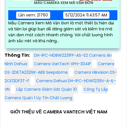
MẪU CAMERA XEM MÃ VẬN ĐƠN
Lần xem: 21760
5/12/2024 11:43:57 AM
Mẫu Camera Xem Mã Vận Đơn là một thiết bị hiện đại
và tiện lợi giúp bạn dễ dàng giám sát và kiểm tra mã
vận đơn một cách nhanh chóng. Với chất lượng hình
ảnh sắc nét và khả năng...
Thông Tin:
DH-IPC-HDBW2231FP-AS-S2 Camera An
Ninh Dahua
Camera VanTech VPH-304IP
Camera
DS-2DE7A232IW-AEB Seepdome
Camera Hikvision DS-
2CE12DF3T-F
Camera Dahua DH-IPC-HDW1239V-A-IL-
VN
Lắp Camera Giám Sát Quận 10
Công Ty Lắp
Camera Quận 1 Uy Tín Chất Lượng
GIỚI THIỆU VỀ CAMERA VANTECH VIỆT NAM