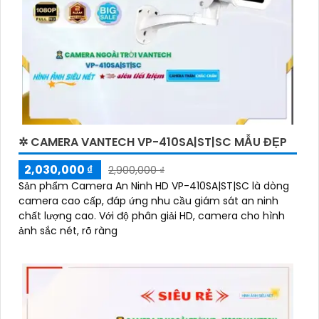
✲ CAMERA VANTECH VP-410SA|ST|SC MẪU ĐẸP
2,030,000 ₫
2,900,000 ₫
Sản phẩm Camera An Ninh HD VP-410SA|ST|SC là dòng
camera cao cấp, đáp ứng nhu cầu giám sát an ninh
chất lượng cao. Với độ phân giải HD, camera cho hình
ảnh sắc nét, rõ ràng