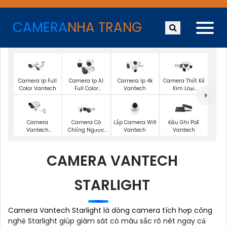
CAMERA
NHA TRANG
Camera Ip Full
Camera Ip AI
Camera Ip 4k
Camera Thết Kế
Color Vantech
Full Color
Vantech
Kim Loại
Vantech
Vantech
Lắp Camera Wifi
Camera
Camera Có
Đầu Ghi PoE
Vantech
Vantech
Chống Ngược
Vantech
Starlight
Sáng Vantech
CAMERA VANTECH
STARLIGHT
Camera Vantech Starlight là dòng camera tích hợp công
nghệ Starlight giúp giám sát có màu sắc rõ nét ngay cả