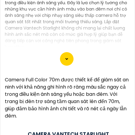
trong điều kiện ánh sáng yếu. Đây là lựa chọn lý tưởng cho
những khu vực cần hình ảnh màu vào ban đêm nơi chỉ có
ánh sáng nhẹ với chip nhạy sáng siêu thấp camera hỗ trợ
quan sát tốt nhất trong môi trường thiếu sáng. Lắp đặt
Camera Vantech Starlight không chỉ mang lại chất lượng
hình ảnh sắc nét mà còn có mức giá hợp lý giúp bạn dễ
dàng tiếp cận với công nghệ tiên phong trong giám sát
ban đêm.
Camera Vantech là một thương hiệu camera an
Camera Full Color 70m được thiết kế để giám sát an
ninh hàng đầu tại Việt Nam, chúng được thiết kế với
ninh với khả năng ghi hình rõ ràng màu sắc ngay cả
công nghệ hiện đại và chất lượng cao để khẳng định
trong điều kiện ánh sáng yếu hoặc ban đêm. Với
an ninh và giám sát tốt cho ngôi nhà, cửa hàng, văn
trang bị đèn trợ sáng tầm quan sát lên đến 70m,
phòng hoặc doanh nghiệp của bạn.
giúp đảm bảo hình ảnh chi tiết và rõ nét cả ngày lẫn
Vantech Việt Nam cung cấp các dòng sản phẩm
đêm.
camera giám sát chất lượng cao như camera IP,
camera HD-TVI, camera AHD, camera wifi, camera
CAMERA VANTECH STARLIGHT