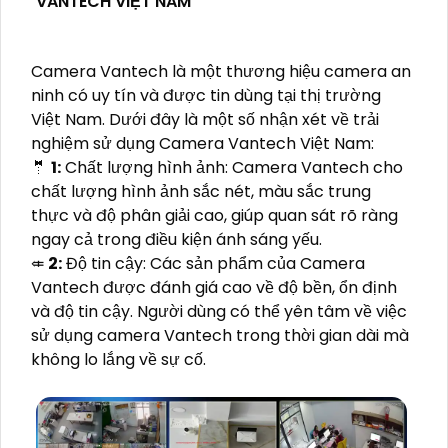
VANTECH VIỆT NAM
Camera Vantech là một thương hiệu camera an
ninh có uy tín và được tin dùng tại thị trường
Việt Nam. Dưới đây là một số nhận xét về trải
nghiệm sử dụng Camera Vantech Việt Nam:
🤵
1:
Chất lượng hình ảnh: Camera Vantech cho
chất lượng hình ảnh sắc nét, màu sắc trung
thực và độ phân giải cao, giúp quan sát rõ ràng
ngay cả trong điều kiện ánh sáng yếu.
⤂
2:
Độ tin cậy: Các sản phẩm của Camera
Vantech được đánh giá cao về độ bền, ổn định
và độ tin cậy. Người dùng có thể yên tâm về việc
sử dụng camera Vantech trong thời gian dài mà
không lo lắng về sự cố.