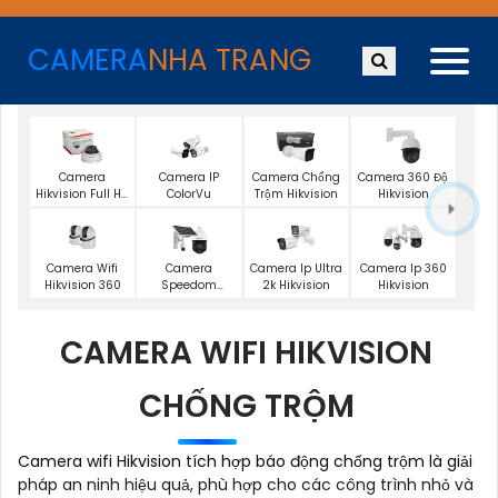
CAMERA
NHA TRANG
Camera
Camera IP
Camera Chống
Camera 360 Độ
Hikvision Full Hd
ColorVu
Trộm Hikvision
Hikvision
1080P
Camera Wifi
Camera
Camera Ip Ultra
Camera Ip 360
Hikvision 360
Speedom
2k Hikvision
Hikvision
Hikvision
CAMERA WIFI HIKVISION
CHỐNG TRỘM
Camera wifi Hikvision tích hợp báo động chống trộm là giải
pháp an ninh hiệu quả, phù hợp cho các công trình nhỏ và