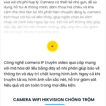
vừa với chi phí hợp lý. Camera có thiết kế nhỏ gọn, dễ sử
dụng, hỗ trợ AI thông minh, đàm thoại hai chiều và khe
cắm thẻ nhớ tiện lợi. Khi phát hiện chuyển động lạ, camera
kích hoạt còi hú và đèn nháy, giúp ngăn chặn kẻ xâm
nhập và cảnh báo ngay lập tức. Kết nối wifi không dây giúp
việc lắp đặt trở nên nhanh chóng, đáp ứng nhu cầu giám
sát an toàn trong mọi không gian.
Dĩ nhiên, dưới đây là một mẫu văn bản giới thiệu
Công nghệ camera IP truyền video qua cáp mạng
dành cho dự án lắp đặt camera Hikvision giá rẻ và
với mã hóa dữ liệu bằng dãy số nhị phân giúp bảo vệ
chuyên nghiệp:
thông tin và duy trì chất lượng hình ảnh. Ngay cả khi
truyền tải xa, hình ảnh vẫn sắc nét, hỗ trợ giám sát
Chào quý khách hàng,
hiệu quả và an toàn trong mọi điều kiện.
Chúng tôi xin trân trọng giới thiệu đến quý vị dịch vụ
lắp đặt camera Hikvision giá rẻ và chuyên nghiệp
cho dự án của quý vị.
CAMERA WIFI HIKVISION CHỐNG TRỘM
Với kinh nghiệm lâu năm trong lĩnh vực lắp đặt