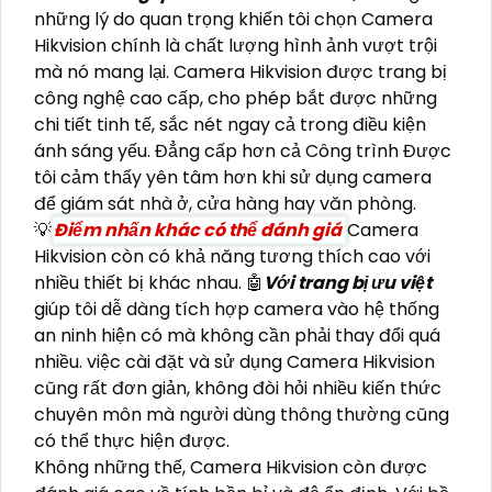
những lý do quan trọng khiến tôi chọn Camera
Hikvision chính là chất lượng hình ảnh vượt trội
mà nó mang lại. Camera Hikvision được trang bị
công nghệ cao cấp, cho phép bắt được những
chi tiết tinh tế, sắc nét ngay cả trong điều kiện
ánh sáng yếu. Đẳng cấp hơn cả Công trình Được
tôi cảm thấy yên tâm hơn khi sử dụng camera
để giám sát nhà ở, cửa hàng hay văn phòng.
💡
Điểm nhấn khác có thể đánh giá
Camera
Hikvision còn có khả năng tương thích cao với
nhiều thiết bị khác nhau. 🤖️
Với trang bị ưu việt
giúp tôi dễ dàng tích hợp camera vào hệ thống
an ninh hiện có mà không cần phải thay đổi quá
nhiều. việc cài đặt và sử dụng Camera Hikvision
cũng rất đơn giản, không đòi hỏi nhiều kiến thức
chuyên môn mà người dùng thông thường cũng
có thể thực hiện được.
Không những thế, Camera Hikvision còn được