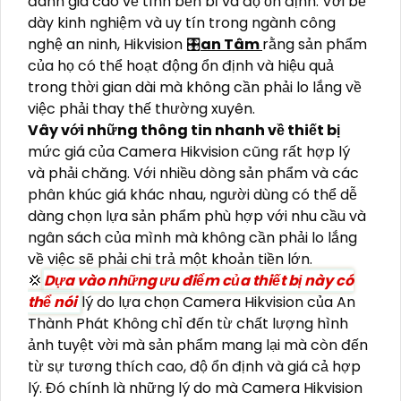
đánh giá cao về tính bền bỉ và độ ổn định. Với bề
dày kinh nghiệm và uy tín trong ngành công
nghệ an ninh, Hikvision 🎛
an Tâm
rằng sản phẩm
của họ có thể hoạt động ổn định và hiệu quả
trong thời gian dài mà không cần phải lo lắng về
việc phải thay thế thường xuyên.
Vây với những thông tin nhanh về thiết bị
mức giá của Camera Hikvision cũng rất hợp lý
và phải chăng. Với nhiều dòng sản phẩm và các
phân khúc giá khác nhau, người dùng có thể dễ
dàng chọn lựa sản phẩm phù hợp với nhu cầu và
ngân sách của mình mà không cần phải lo lắng
về việc sẽ phải chi trả một khoản tiền lớn.
💢
Dựa vào những ưu điểm của thiết bị này có
thể nói
lý do lựa chọn Camera Hikvision của An
Thành Phát Không chỉ đến từ chất lượng hình
ảnh tuyệt vời mà sản phẩm mang lại mà còn đến
từ sự tương thích cao, độ ổn định và giá cả hợp
lý. Đó chính là những lý do mà Camera Hikvision