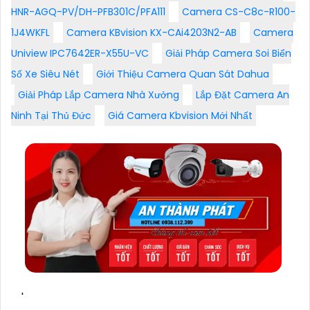
HNR-AGQ-PV/DH-PFB301C/PFA111
Camera CS-C8c-R100-
1J4WKFL
Camera KBvision KX-CAi4203N2-AB
Camera
Uniview IPC7642ER-X55U-VC
Giải Pháp Camera Soi Biển
Số Xe Siêu Nét
Giới Thiệu Camera Quan Sát Dahua
Giải Pháp Lắp Camera Nhà Xưởng
Lắp Đặt Camera An
Ninh Tại Thủ Đức
Giá Camera Kbvision Mới Nhất
'