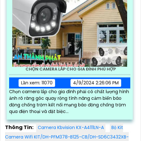
CHỌN CAMERA LẮP CHO GIA ĐÌNH PHÙ HỢP
Lần xem: 11070
4/9/2024 2:26:06 PM
Chọn camera lắp cho gia đình phải có chất lượng hình
ảnh rõ ràng góc quay rộng tính năng cảm biến báo
động chống trộm kết nối mạng báo động chống trộm
qua điện thoại và đặt biệc...
Thông Tin:
Camera Kbvision KX-A4111LN-A
Bộ Kit
Camera Wifi KIT/DH-PFM378-B125-CB/DH-SD6C3432XB-