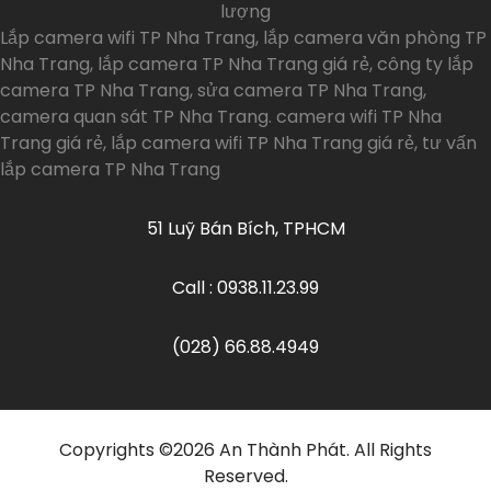
lượng
Lắp camera wifi TP Nha Trang, lắp camera văn phòng TP
Nha Trang, lắp camera TP Nha Trang giá rẻ, công ty lắp
camera TP Nha Trang, sửa camera TP Nha Trang,
camera quan sát TP Nha Trang. camera wifi TP Nha
Trang giá rẻ, lắp camera wifi TP Nha Trang giá rẻ, tư vấn
lắp camera TP Nha Trang
51 Luỹ Bán Bích, TPHCM
Call : 0938.11.23.99
(028) 66.88.4949
Copyrights ©
2026
An Thành Phát. All Rights
Reserved.