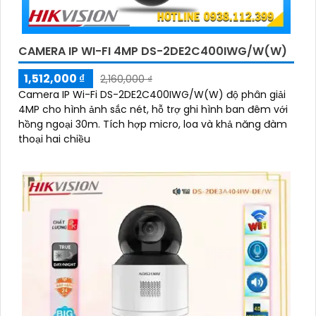
CAMERA IP WI-FI 4MP DS-2DE2C400IWG/W(W)
1,512,000 ₫
2,160,000 ₫
Camera IP Wi-Fi DS-2DE2C400IWG/W(W) độ phân giải
4MP cho hình ảnh sắc nét, hỗ trợ ghi hình ban đêm với
hồng ngoại 30m. Tích hợp micro, loa và khả năng đàm
thoại hai chiều