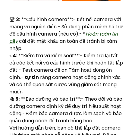
️🏆
3:
**Cấu hình camera**:- Kết nối camera với
mạng và nguồn điện.- Sử dụng phần mềm hỗ trợ
để cấu hình camera (nếu có).- ®️
Hoàn toàn tin
cậy
cài đặt mật khẩu an toàn để tránh bị xâm
nhập.
«
4:
**Kiểm tra và kiểm soát**:- Kiểm tra lại tất
cả các kết nối và cấu hình trước khi hoàn tất lắp
đặt.- Test camera để an Tâm hoạt động ổn
định.-
tự tin
rằng camera hoạt động chính xác
và có thể quan sát được vùng giám sát mong
muốn.
🚀
5:
**Bảo dưỡng và bảo trì**:- Theo dõi và bảo
dưỡng camera định kỳ để duy trì hiệu suất hoạt
động.- Đảm bảo camera được làm sạch và bảo
quản đúng cách để tránh hỏng hóc.
Với hướng dẫn trên, bạn có thể lắp đặt camera