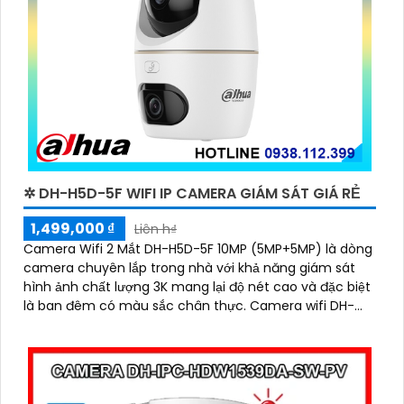
✲ DH-H5D-5F WIFI IP CAMERA GIÁM SÁT GIÁ RẺ
1,499,000 ₫
Liên h₫
Camera Wifi 2 Mắt DH-H5D-5F 10MP (5MP+5MP) là dòng
camera chuyên lắp trong nhà với khả năng giám sát
hình ảnh chất lượng 3K mang lại độ nét cao và đặc biệt
là ban đêm có màu sắc chân thực. Camera wifi DH-
H5D-5F còn giúp đảm bảo an ninh hiệu quả với tính
năng phát hiện người và thú cưng với độ chính xác cao