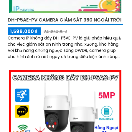
DH-P5AE-PV CAMERA GIÁM SÁT 360 NGOÀI TRỜI
1,599,000 ₫
2,000,000 ₫
Camera IP không dây DH-P5AE-PV là giải pháp hiệu quả
cho việc giám sát an ninh trong nhà, xưởng, kho hàng.
Với khả năng chống ngược sáng DWDR, camera giúp
cho hình ảnh rõ nét ngay cả trong điều kiện ánh sáng
yếu