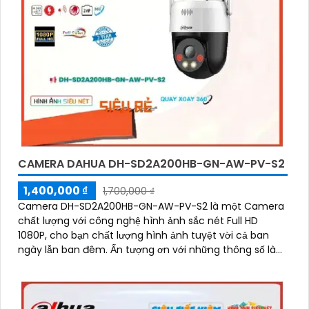
CAMERA DAHUA DH-SD2A200HB-GN-AW-PV-S2
1,400,000 ₫
1,700,000 ₫
Camera DH-SD2A200HB-GN-AW-PV-S2 là một Camera
chất lượng với công nghệ hình ảnh sắc nét Full HD
1080P, cho bạn chất lượng hình ảnh tuyệt vời cả ban
ngày lẫn ban đêm. Ấn tượng ơn với những thông số là
camera này có khả năng hiển thị hình ảnh màu sắc đầy
đủ trong khoảng cách 30m vào ban đêm