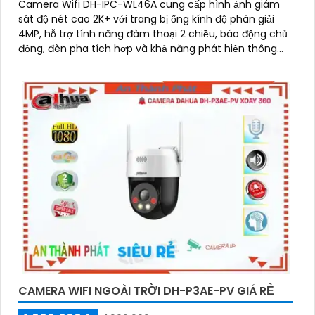
Camera Wifi DH-IPC-WL46A cung cấp hình ảnh giám
sát độ nét cao 2K+ với trang bị ống kính độ phân giải
4MP, hỗ trợ tính năng đàm thoại 2 chiều, báo động chủ
động, đèn pha tích hợp và khả năng phát hiện thông
minh phân biệt người phương tiện, đảm bảo an ninh
hiệu quả. Đối với nhu cầu quan sát an ninh ngoài trời thì
camera Dahua DH-IPC-WL46A chính là sự lựa chọn vô
cùng phù hợpCamera an ninh không dây DH-IPC-
WL46A là lựa chọn lý tưởng để bảo vệ ngôi nhà hoặc
văn phòng của bạn
CAMERA WIFI NGOÀI TRỜI DH-P3AE-PV GIÁ RẺ