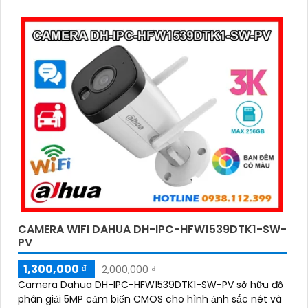
CAMERA WIFI DAHUA DH-IPC-HFW1539DTK1-SW-
PV
1,300,000 ₫
2,000,000 ₫
Camera Dahua DH-IPC-HFW1539DTK1-SW-PV sở hữu độ
phân giải 5MP cảm biến CMOS cho hình ảnh sắc nét và