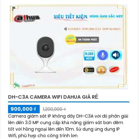
tham khảo trên các website thương mại điện tử
hoặc tại các cửa hàng điện tử.
Hy vọng rằng những thông tin trên sẽ giúp bạn chọn
lựa được Camera Dahua chính hãng, giá rẻ và chất
lượng. Nếu bạn có thêm câu hỏi hoặc cần tư vấn
thêm, đừng ngần ngại để lại Cung cấp cho công
trình biết.
DH-C3A CAMERA WIFI DAHUA GIÁ RẺ
900,000 ₫
1,200,000 ₫
Camera giám sát IP không dây DH-C3A với độ phân giải
'
lên đến 3.0 MP cung cấp khả năng giám sát ban đêm
tốt với hồng ngoại lên đến 10m. Sử dụng ứng dụng IP
Wifi, phù hợp cho công trình lớn