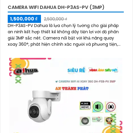
CAMERA WIFI DAHUA DH-P3AS-PV (3MP)
1,500,000 ₫
2,500,000 ₫
DH-P3AS-PV Dahua là lựa chọn lý tưởng cho giải pháp
an ninh kết hợp thiết kế không dây tiện lợi với độ phân
giải 3MP sắc nét. Camera nổi bật với khả năng quay
xoay 360°, phát hiện chính xác người và phương tiện,
cảnh báo tức thì bằng đèn nháy và còi hú