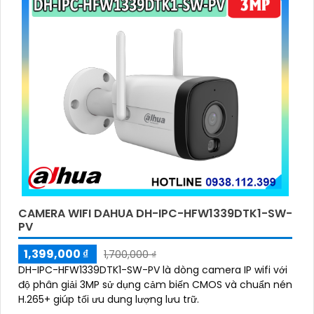
CAMERA WIFI DAHUA DH-IPC-HFW1339DTK1-SW-
PV
1,399,000 ₫
1,700,000 ₫
DH-IPC-HFW1339DTK1-SW-PV là dòng camera IP wifi với
độ phân giải 3MP sử dụng cảm biến CMOS và chuẩn nén
H.265+ giúp tối ưu dung lượng lưu trữ.