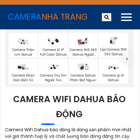
CAMERA
NHA TRANG
Lắp Camera Wifi
Camera Thân
Camera AI IP
Camera Wifi 360
360 Dahua
Lớn Dahua
Full Color Dahua
Dahua Ngoài
Ngoài Trời
Trời
Camera Nhận
Camera Thu Âm
Camera Dahua
Camera Ip AI
Diện Biển Số
Ngoài Trời
Phân Biệt Người
Dahua
Dahua
Dahua
CAMERA WIFI DAHUA BÁO
ĐỘNG
Camera WiFi Dahua báo động là dòng sản phẩm mới nhất
với giá thành hợp lý và chất lượng báo động đáng tin cậy