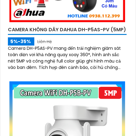
CAMERA KHÔNG DÂY DAHUA DH-P5AS-PV (5MP)
5%-35%
Liên Hệ
Camera DH-P5AS-PV mang đến trải nghiệm giám sát
toàn diện với khả năng quay xoay 360°, hình ảnh sắc
nét 5MP và công nghệ full color giúp ghi hình màu cả
vào ban đêm. Tích hợp đèn cảnh báo, còi hú chống
trộm, tầm nhìn hồng ngoại 30m, khe thẻ nhớ đến 256GB
cùng chuẩn chống nước IP66 camera hoạt động ổn
định trong mọi điều kiện