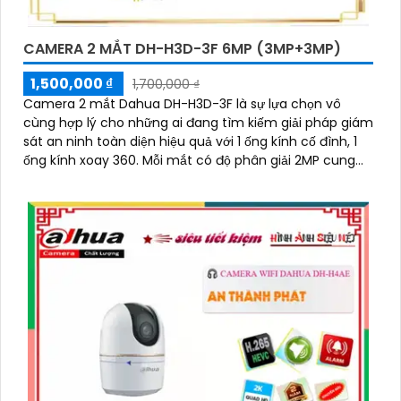
CAMERA 2 MẮT DH-H3D-3F 6MP (3MP+3MP)
1,500,000 ₫
1,700,000 ₫
Camera 2 mắt Dahua DH-H3D-3F là sự lựa chọn vô
cùng hợp lý cho những ai đang tìm kiếm giải pháp giám
sát an ninh toàn diện hiệu quả với 1 ống kính cố đình, 1
ống kính xoay 360. Mỗi mắt có độ phân giải 2MP cung
cấp hình ảnh giám sát sắc nét, hỗ trợ ban đêm có màu,
tích hợp mic và loa đàm thoại 2 chiều, khả năng phát
hiện phân biệt người vật độ chính xác cao