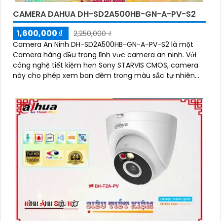
CAMERA DAHUA DH-SD2A500HB-GN-A-PV-S2
1,600,000 ₫
2,250,000 ₫
Camera An Ninh DH-SD2A500HB-GN-A-PV-S2 là một
Camera hàng đầu trong lĩnh vực camera an ninh. Với
công nghệ tiết kiệm hơn Sony STARVIS CMOS, camera
này cho phép xem ban đêm trong màu sắc tự nhiên
với khoảng cách lên đến 30m