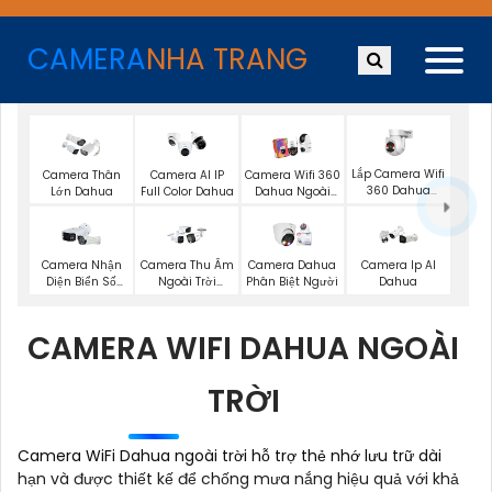
CAMERA
NHA TRANG
Lắp Camera Wifi
Camera Thân
Camera AI IP
Camera Wifi 360
360 Dahua
Lớn Dahua
Full Color Dahua
Dahua Ngoài
Ngoài Trời
Trời
Camera Nhận
Camera Thu Âm
Camera Dahua
Camera Ip AI
Diện Biển Số
Ngoài Trời
Phân Biệt Người
Dahua
Dahua
Dahua
CAMERA WIFI DAHUA NGOÀI
TRỜI
Camera WiFi Dahua ngoài trời hỗ trợ thẻ nhớ lưu trữ dài
hạn và được thiết kế để chống mưa nắng hiệu quả với khả