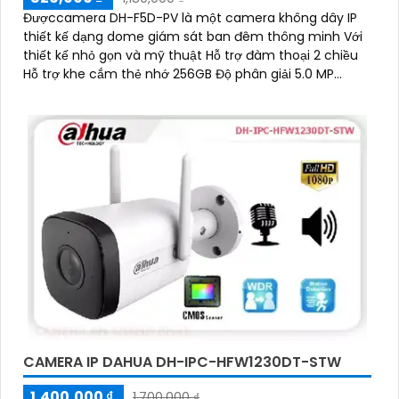
Đượccamera DH-F5D-PV là một camera không dây IP
thiết kế dạng dome giám sát ban đêm thông minh Với
thiết kế nhỏ gọn và mỹ thuật Hỗ trợ đàm thoại 2 chiều
Hỗ trợ khe cắm thẻ nhớ 256GB Độ phân giải 5.0 MP
camera thích hợp cho nhiều loại công trình
CAMERA IP DAHUA DH-IPC-HFW1230DT-STW
1,400,000 ₫
1,700,000 ₫