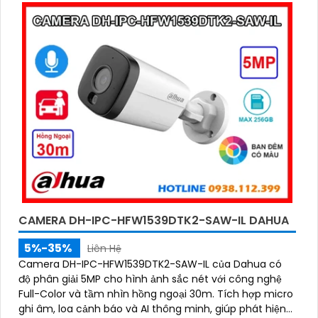
CAMERA DH-IPC-HFW1539DTK2-SAW-IL DAHUA
5%-35%
Liên Hệ
Camera DH-IPC-HFW1539DTK2-SAW-IL của Dahua có
độ phân giải 5MP cho hình ảnh sắc nét với công nghệ
Full-Color và tầm nhìn hồng ngoại 30m. Tích hợp micro
ghi âm, loa cảnh báo và AI thông minh, giúp phát hiện