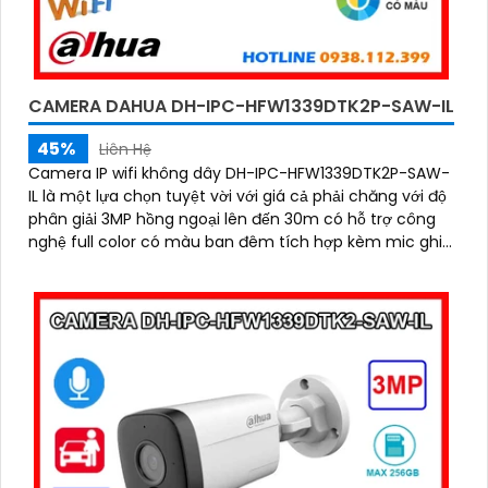
CAMERA DAHUA DH-IPC-HFW1339DTK2P-SAW-IL
45%
Liên Hệ
Camera IP wifi không dây DH-IPC-HFW1339DTK2P-SAW-
IL là một lựa chọn tuyệt vời với giá cả phải chăng với độ
phân giải 3MP hồng ngoại lên đến 30m có hỗ trợ công
nghệ full color có màu ban đêm tích hợp kèm mic ghi
âm camera để giám sát và bảo vệ tài sản của mình giá
rẻ phù hợp cho mọi gia đình.