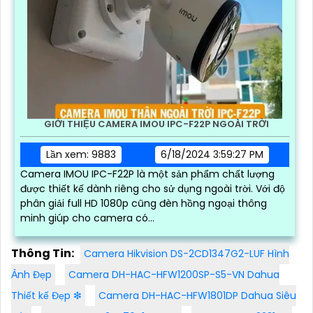
GIỚI THIỆU CAMERA IMOU IPC-F22P NGOÀI TRỜI
Lần xem: 9883
6/18/2024 3:59:27 PM
Camera IMOU IPC-F22P là một sản phẩm chất lượng
được thiết kế dành riêng cho sử dụng ngoài trời. Với độ
phân giải full HD 1080p cũng đèn hồng ngoại thông
minh giúp cho camera có...
Thông Tin:
Camera Hikvision DS-2CD1347G2-LUF Hình
Ảnh Đẹp
Camera DH-HAC-HFW1200SP-S5-VN Dahua
Thiết kế Đẹp ❇
Camera DH-HAC-HFW1801DP Dahua Siêu