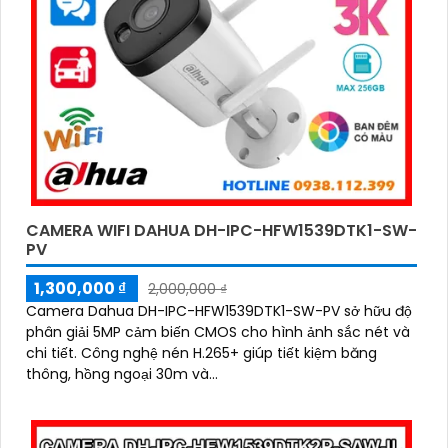
CAMERA WIFI DAHUA DH-IPC-HFW1539DTK1-SW-
PV
1,300,000 ₫
2,000,000 ₫
Camera Dahua DH-IPC-HFW1539DTK1-SW-PV sở hữu độ
phân giải 5MP cảm biến CMOS cho hình ảnh sắc nét và
chi tiết. Công nghệ nén H.265+ giúp tiết kiệm băng
thông, hồng ngoại 30m và...