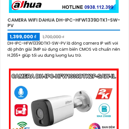
CAMERA WIFI DAHUA DH-IPC-HFW1339DTK1-SW-
PV
1,399,000 ₫
1,700,000 ₫
DH-IPC-HFW1339DTK1-SW-PV là dòng camera IP wifi với
độ phân giải 3MP sử dụng cảm biến CMOS và chuẩn nén
H.265+ giúp tối ưu dung lượng lưu trữ.