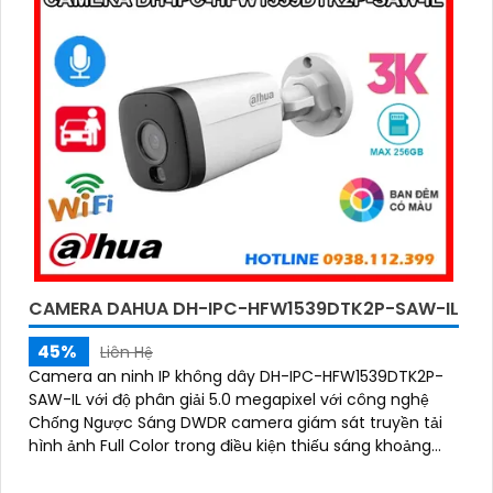
CAMERA DAHUA DH-IPC-HFW1539DTK2P-SAW-IL
45%
Liên Hệ
Camera an ninh IP không dây DH-IPC-HFW1539DTK2P-
SAW-IL với độ phân giải 5.0 megapixel với công nghệ
Chống Ngược Sáng DWDR camera giám sát truyền tải
hình ảnh Full Color trong điều kiện thiếu sáng khoảng
cách xa lên đến 30m hình ảnh siêu nét