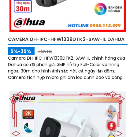
CAMERA DH-IPC-HFW1339DTK2-SAW-IL DAHUA
5%-35%
Liên Hệ
Camera DH-IPC-HFW1339DTK2-SAW-IL chính hãng của
Dahua có độ phân giải 3MP hỗ trợ Full-Color và hồng
ngoại 30m cho hình ảnh sắc nét cả ngày lẫn đêm.
Camera tích hợp micro ghi âm loa cảnh báo và công
nghệ AI giúp phát hiện con người, phương tiện chính
xác