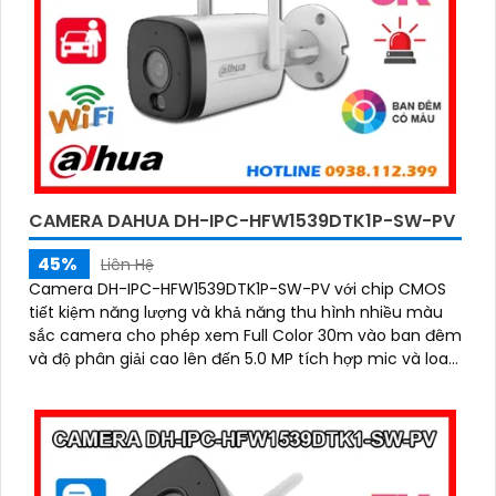
CAMERA DAHUA DH-IPC-HFW1539DTK1P-SW-PV
45%
Liên Hệ
Camera DH-IPC-HFW1539DTK1P-SW-PV với chip CMOS
tiết kiệm năng lượng và khả năng thu hình nhiều màu
sắc camera cho phép xem Full Color 30m vào ban đêm
và độ phân giải cao lên đến 5.0 MP tích hợp mic và loa
đàm thoại 2 chiều