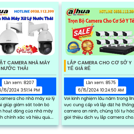
ĐẶT CAMERA NHÀ MÁY
LẮP CAMERA CHO CƠ SỞ Y
 NƯỚC THẢI
TẾ GIÁ RẺ
Lần xem: 8207
Lần xem: 8575
6/15/2024 3:51:14 PM
6/15/2024 10:24:50 AM
 camera cho nhà máy xử lý
Với kinh nghiệm lâu năm trong lĩ
i giúp giám sát toàn bộ
vực cung cấp và lắp đặt hệ thốn
nh hoạt động của nhà máy
camera an ninh, chúng tôi tự hà
 chính xác và hiệu quả.
giới thiệu dịch vụ lắp camera cho
g camera sẽ cung cấp các
cơ sở y tế với giá cả phải chăng. Hệ
rõ nét...
thống...