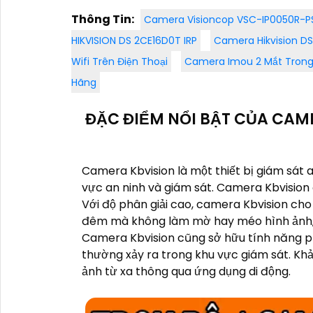
Thông Tin:
Camera Visioncop VSC-IP0050R-P
HIKVISION DS 2CE16D0T IRP
Camera Hikvision 
Wifi Trên Điện Thoại
Camera Imou 2 Mắt Tron
Hãng
ĐẶC ĐIỂM NỔI BẬT CỦA CAM
Camera Kbvision là một thiết bị giám sát a
vực an ninh và giám sát. Camera Kbvision 
Với độ phân giải cao, camera Kbvision cho
đêm mà không làm mờ hay méo hình ảnh, g
Camera Kbvision cũng sở hữu tính năng p
thường xảy ra trong khu vực giám sát. Kh
ảnh từ xa thông qua ứng dụng di động.