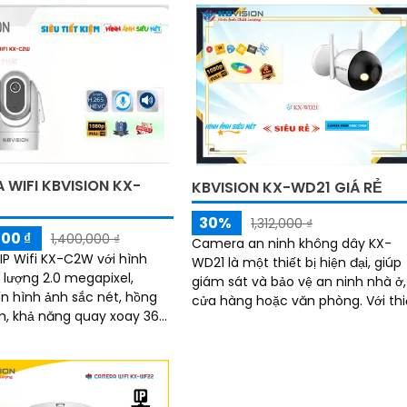
FULL HD 1080P
 WIFI KBVISION KX-
KBVISION KX-WD21 GIÁ RẺ
30%
1,312,000 ₫
000 ₫
1,400,000 ₫
Camera an ninh không dây KX-
P Wifi KX-C2W với hình
WD21 là một thiết bị hiện đại, giúp
 lượng 2.0 megapixel,
giám sát và bảo vệ an ninh nhà ở,
 hình ảnh sắc nét, hồng
cửa hàng hoặc văn phòng. Với thiết
m, khả năng quay xoay 360,
kế tinh tế và dễ dàng lắp đặt,
i 2 chiều, phát hiện
camera không dây này mang đế
ộng. .
sự tiện lợi cho người dùng