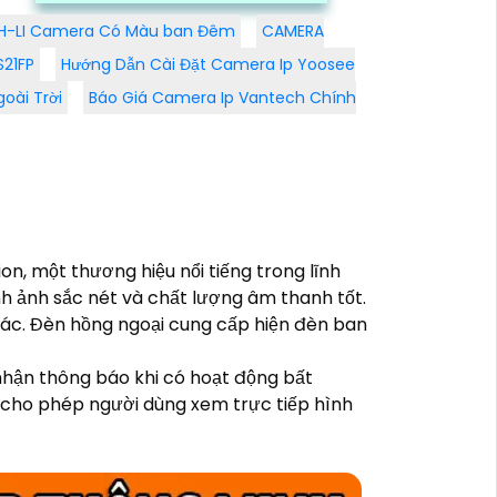
và sắc nét
-LI Camera Có Màu ban Đêm
CAMERA
S21FP
Hướng Dẫn Cài Đặt Camera Ip Yoosee
oài Trời
Báo Giá Camera Ip Vantech Chính
on, một thương hiệu nổi tiếng trong lĩnh
nh ảnh sắc nét và chất lượng âm thanh tốt.
 xác. Đèn hồng ngoại cung cấp hiện đèn ban
hận thông báo khi có hoạt động bất
 cho phép người dùng xem trực tiếp hình