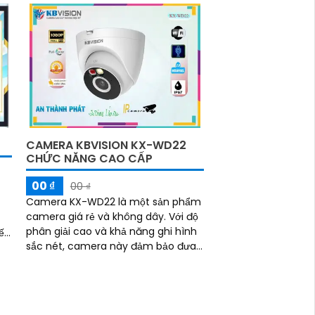
góc nhìn rộng, camera KX-C21L giúp
bạn quan sát mọi hoạt động một
cách dễ dàng
CAMERA KBVISION KX-WD22
CHỨC NĂNG CAO CẤP
00 ₫
00 ₫
Camera KX-WD22 là một sản phẩm
camera giá rẻ và không dây. Với độ
phân giải cao và khả năng ghi hình
sắc nét, camera này đảm bảo đưa
đến cho bạn những hình ảnh chất
n
lượng tốt