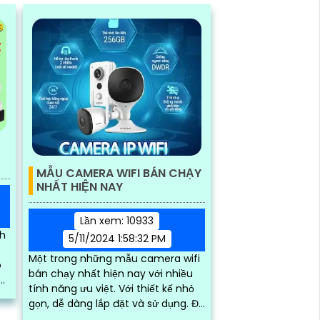
MẪU CAMERA WIFI BÁN CHẠY
NHẤT HIỆN NAY
Lần xem: 10933
nh
5/11/2024 1:58:32 PM
g
Một trong những mẫu camera wifi
o
bán chạy nhất hiện nay với nhiều
tính năng ưu việt. Với thiết kế nhỏ
gọn, dễ dàng lắp đặt và sử dụng. Độ
phân giải cao giúp hình ảnh rõ nét