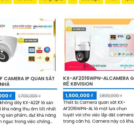
KX-AF2016WPN-ALCAMERA G
F CAMERA IP QUAN SÁT
RẺ KBVISION
 NHÀ
1,500,000 ₫
000 ₫
1,800,000 ₫
1,700,000 ₫
Thiết bị Camera quan sát KX-
hông dây KX-A22F là sản
AF2016WPN-AL là một lựa chọn
 khả năng thu âm tốt nhất
tuyệt vời cho việc lắp đặt camera
ng sản phẩm, đạt khả năng
trong căn hộ. Camera này có khả
h ngạc trong việc chống
năng xoay 360 độ, cho hình ảnh
 chuyển động giả (motion
siêu sáng và đẹp với độ phân giải
)...