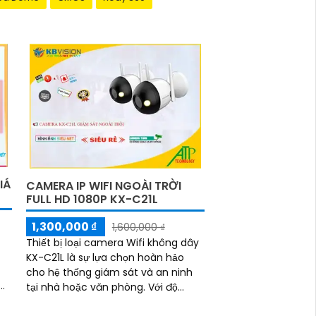
IÁ
CAMERA IP WIFI NGOÀI TRỜI
FULL HD 1080P KX-C21L
1,300,000 ₫
1,600,000 ₫
Thiết bị loại camera Wifi không dây
KX-C21L là sự lựa chọn hoàn hảo
cho hệ thống giám sát và an ninh
tại nhà hoặc văn phòng. Với độ
phân giải cao, hình ảnh sắc nét và