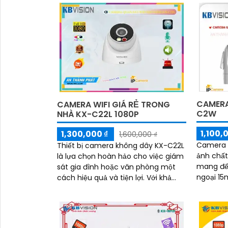
an...
'
CAMERA
CAMERA WIFI GIÁ RẺ TRONG
C2W
NHÀ KX-C22L 1080P
1,100,
1,300,000 ₫
1,600,000 ₫
Camera I
Thiết bị camera không dây KX-C22L
ảnh chất
là lựa chọn hoàn hảo cho việc giám
mang đến
sát gia đình hoặc văn phòng một
ngoại 15
cách hiệu quả và tiện lợi. Với khả
đàm thoạ
năng kết nối Wifi, camera này sẽ
chuyển đ
giúp bạn dễ dàng theo dõi mọi hoạt
động từ xa thông qua điện thoại di
động