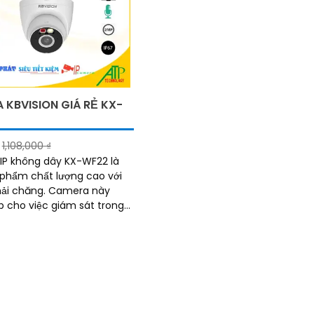
 KBVISION GIÁ RẺ KX-
1,108,000 ₫
P không dây KX-WF22 là
phẩm chất lượng cao với
hăng. Camera này
p cho việc giám sát trong
, văn phòng, cửa hàng, nhà
y bất kỳ không gian nào
 sát