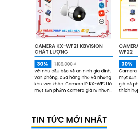
CAMERA KX-WF21 KBVISION
CAMERA
CHẤT LƯỢNG
WF22
30%
30%
1,108,000 ₫
với nhu cầu bảo vệ an ninh gia đình,
Camera I
văn phòng, cửa hàng nhỏ và những
một sản 
khu vực khác. Camera IP KX-WF21 là
giá cả phải c
một sản phẩm camera giá rẻ nhưng
thích hợ
với chất lượng đáng tin cậy
gia đình
xưởng ha
cần quan
TIN TỨC MỚI NHẤT