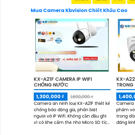
Mua Camera Kbvision Chiết Khấu Cao
KX-A22
KX-A21F CAMERA IP WIFI
TRONG
CHỐNG NƯỚC
1,400,
1,300,000 ₫
1,600,000 ₫
Camera k
Camera an ninh loại KX-A21F thiết kế
phẩm với
chống báo động giả, phân biệt
trong dò
người và IP Wifi. Không cần đầu ghi
đáng kin
vì có khe cắm thẻ nhớ Micro SD tích
cảnh báo
hợp. Tính năng tiên tiến giúp giữ
detection