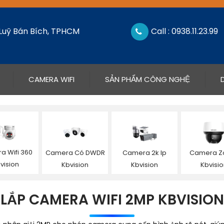
 Luỹ Bán Bích, TPHCM
Call : 0938.11.23.99
CAMERA WIFI
SẢN PHẨM CÔNG NGHỆ
a Wifi 360
Camera Có DWDR
Camera 2k Ip
Camera 
vision
Kbvision
Kbvision
Kbvisi
LẮP CAMERA WIFI 2MP KBVISION