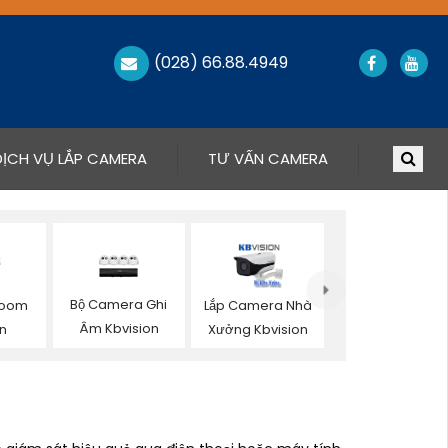
(028) 66.88.4949
DỊCH VỤ LẮP CAMERA
TƯ VẤN CAMERA
Bộ Camera Ghi
Zoom
Lắp Camera Nhà
Âm Kbvision
on
Xưởng Kbvision