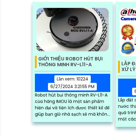
GIỚI THIỆU ROBOT HÚT BỤI
LẮP 
THÔNG MINH RV-L11-A
XỬ LÝ
Lần xem: 10224
6/27/2024 3:21:55 PM
Robot hút bụi thông minh RV-L11-A
Lắp đặt
của hàng IMOU là một sản phẩm
nước thả
hiện đại và tiện ích được thiết kế để
quá trì
giúp bạn giữ nhà sạch sẽ mà không
một cách
cần phải dành nhiều thời gian và
Hệ thốn
công sức. ...
hình ảnh 