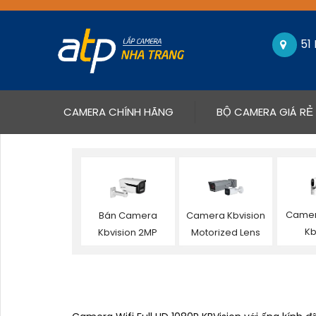
51
(CURRENT)
CAMERA CHÍNH HÃNG
BỘ CAMERA GIÁ RẺ
Camer
Bán Camera
Camera Kbvision
Kb
Kbvision 2MP
Motorized Lens