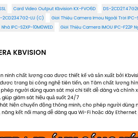
SSL
Card Video Output Kbvision KX-FVO6D
DS-2CD2T47G2H
DS-2CD2347G2-LU (C)
Giới Thiệu Camera Imou Ngoài Trời IPC-
g Nhà IPC-S2XP-10M0WED
Giới Thiệu Camera IMOU IPC-F22P Ng
ERA KBVISION
n ninh chất lượng cao được thiết kế và sản xuất bởi Kbvisi
được trang bị công nghệ tiên tiến, an Tâm chất lượng hì
 phép người dùng quan sát mọi chi tiết dễ dàng và chính
iúp giám sát hiệu quả suốt 24/7
hát hiện chuyển động thông minh, cho phép người dùng n
ả năng kết nối mạng dễ dàng qua Wi-Fi hoặc dây Ethernet