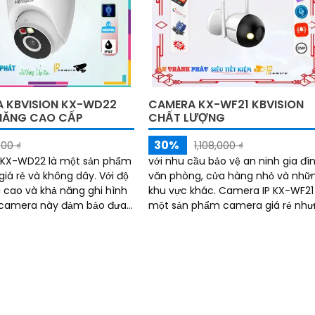
 KBVISION KX-WD22
CAMERA KX-WF21 KBVISION
NĂNG CAO CẤP
CHẤT LƯỢNG
30%
00 ₫
1,108,000 ₫
KX-WD22 là một sản phẩm
với nhu cầu bảo vệ an ninh gia đìn
 rẻ và không dây. Với độ
văn phòng, cửa hàng nhỏ và nhữ
i cao và khả năng ghi hình
khu vực khác. Camera IP KX-WF21 là
, camera này đảm bảo đưa
một sản phẩm camera giá rẻ nh
bạn những hình ảnh chất
với chất lượng đáng tin cậy
t