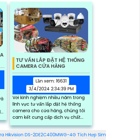
ỬA
TƯ VẤN LẮP ĐẶT HỆ THỐNG
CAMERA CỬA HÀNG
Lần xem: 16631
3/4/2024 2:34:39 PM
Với kinh nghiệm nhiều năm trong
và
lĩnh vực tư vấn lắp đặt hệ thống
camera cho cửa hàng, chúng tôi
dễ
cam kết cung cấp dịch vụ chất
lượng và uy tín. Đội ngũ kỹ thuật
viên giàu kinh nghiệm, luôn sẵn
a Hikvision DS-2DE2C400MWG-4G Tích Hợp Sim
lòng tư vấn và hỗ trợ khách hàng