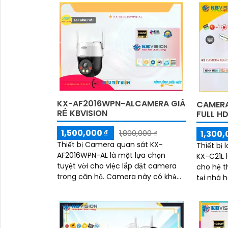
KX-AF2016WPN-ALCAMERA GIÁ
CAMERA 
RẺ KBVISION
FULL HD
1,500,000 ₫
1,300,
1,800,000 ₫
Thiết bị Camera quan sát KX-
Thiết bị
AF2016WPN-AL là một lựa chọn
KX-C21L 
tuyệt vời cho việc lắp đặt camera
cho hệ t
trong căn hộ. Camera này có khả
tại nhà ho
năng xoay 360 độ, cho hình ảnh
phân giả
siêu sáng và đẹp với độ phân giải
góc nhìn
FULL HD 1080P
bạn quan
cách dễ