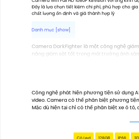
Camera Wifi Full HD 1080P KBVision với ống kính 
Đây là lựa chọn tiết kiệm chi phí, phù hợp cho gi
chất lượng ổn định và giá thành hợp lý
Camera DarkFighter là một công nghệ giám s
năng giám sát tốt trong môi trường ánh sán
tiết ngay cả trong điều kiện ánh sáng yếu. 
cho phép bạn nhìn rõ ràng vào ban đêm mà
Công nghệ phát hiện phương tiện sử dụng AI 
video. Camera có thể phân biệt phương tiện
Mặc dù hiện tại chỉ có thể phân biệt xe ô tô,
Có Led
128GB
IP66
3D