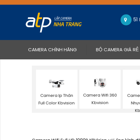
51
(CURRENT)
CAMERA CHÍNH HÃNG
BỘ CAMERA GIÁ RẺ
Camera Wifi 360
Camera Ip Thân
Camer
Kbvision
Full Color Kbvision
Nhựa
Kb