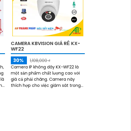
CAMERA KBVISION GIÁ RẺ KX-
WF22
30%
1,108,000 ₫
h,
Camera IP không dây KX-WF22 là
ng
một sản phẩm chất lượng cao với
giá cả phải chăng. Camera này
ưng
thích hợp cho việc giám sát trong
gia đình, văn phòng, cửa hàng, nhà
xưởng hay bất kỳ không gian nào
cần quan sát