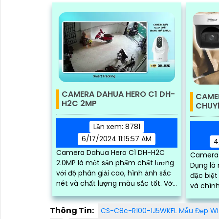
CAMERA DAHUA HERO C1 DH-
CAME
H2C 2MP
CHUY
Lần xem: 8781
6/17/2024 11:15:57 AM
4
Camera Dahua Hero C1 DH-H2C
Camera
2.0MP là một sản phẩm chất lượng
Dụng là 
với độ phân giải cao, hình ảnh sắc
đặc biệt
nét và chất lượng màu sắc tốt. Với
và chính xác. Với c
thiết kế nhỏ gọn, dễ lắp đặt và linh
tiến, c
hoạt giá...
mã vạch
Thông Tin:
CS-C8c-R100-1J5WKFL Mẫu Đẹp Wifi
xúc trực