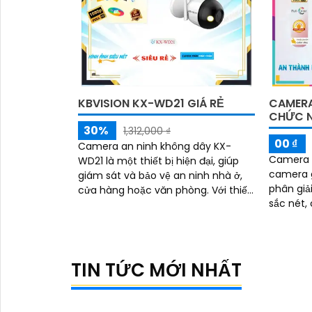
KBVISION KX-WD21 GIÁ RẺ
CAMERA
CHỨC 
30%
1,312,000 ₫
00 ₫
Camera an ninh không dây KX-
Camera 
WD21 là một thiết bị hiện đại, giúp
camera giá
giám sát và bảo vệ an ninh nhà ở,
phân giả
cửa hàng hoặc văn phòng. Với thiết
sắc nét
kế tinh tế và dễ dàng lắp đặt,
đến cho 
camera không dây này mang đến
lượng tố
sự tiện lợi cho người dùng
TIN TỨC MỚI NHẤT