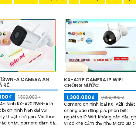
13WN-A CAMERA AN
KX-A21F CAMERA IP WIFI
Á RẺ
CHỐNG NƯỚC
000 ₫
1,300,000 ₫
1,500,000 ₫
1,600,000 ₫
An Ninh KX-A2013WN-A là
Camera an ninh loại KX-A21F thiết
 bị an ninh hiện đại với
chống báo động giả, phân biệt
 thuật nhỏ gọn. Với thân
người và IP Wifi. Không cần đầu ghi
chắc chắn, camera đảm bảo
vì có khe cắm thẻ nhớ Micro SD t
ày có độ
hợp. Tính năng tiên tiến giúp giữ
 2