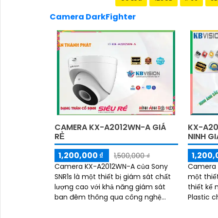
Camera DarkFighter
CAMERA KX-A2012WN-A GIÁ
KX-A20
RẺ
NINH GI
1,200,000 ₫
1,200,
1,500,000 ₫
Camera KX-A2012WN-A của Sony
Camera 
SNR1s là một thiết bị giám sát chất
một thiết
lượng cao với khả năng giám sát
thiết kế mỹ
'
ban đêm thông qua công nghệ
Plastic 
hồng ngoại, với tầm nhìn lên đến
độ bền cao. Camera n
30m. Camera này được...
phân giải