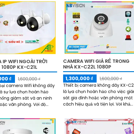
an...
CAMERA WIFI GIÁ RẺ TRONG
IP WIFI NGOÀI TRỜI
NHÀ KX-C22L 1080P
 1080P KX-C21L
1,300,000 ₫
000 ₫
1,600,000 ₫
1,600,000 ₫
Thiết bị camera không dây KX-C2
 loại camera Wifi không dây
là lựa chọn hoàn hảo cho việc gi
là sự lựa chọn hoàn hảo
sát gia đình hoặc văn phòng một
hống giám sát và an ninh
cách hiệu quả và tiện lợi. Với khả
ặc văn phòng. Với độ
năng kết nối Wifi, camera này sẽ
i cao, hình ảnh sắc nét và
giúp bạn dễ dàng theo dõi mọi ho
 rộng, camera KX-C21L giúp
động từ xa thông qua điện thoại d
 sát mọi hoạt động một
động
 dàng