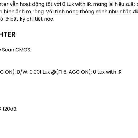
ter vẫn hoạt động tốt với 0 Lux with IR, mang lại hiệu su
cấp hình ảnh rõ ràng. Với tính năng thông minh như nhận 
lỡ bất kỳ chi tiết nào.
HTER
ve Scan CMOS.
C ON); B/W: 0.001 Lux @(F1.6, AGC ON); 0 Lux with IR.
 120dB.