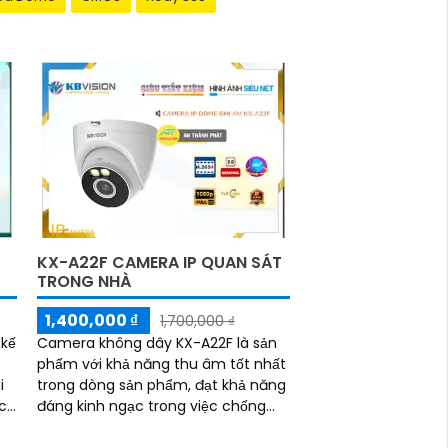
KX-A22F CAMERA IP QUAN SÁT
TRONG NHÀ
1,400,000 ₫
1,700,000 ₫
Camera không dây KX-A22F là sản
 kế
phẩm với khả năng thu âm tốt nhất
trong dòng sản phẩm, đạt khả năng
đáng kinh ngạc trong việc chống
ích
cảnh báo chuyển động giả (motion
detection)...