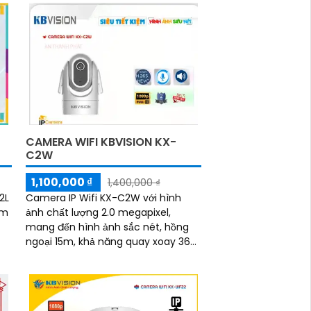
CAMERA WIFI KBVISION KX-
C2W
1,100,000 ₫
1,400,000 ₫
Camera IP Wifi KX-C2W với hình
2L
ảnh chất lượng 2.0 megapixel,
ám
mang đến hình ảnh sắc nét, hồng
ngoại 15m, khả năng quay xoay 360,
đàm thoại 2 chiều, phát hiện
chuyển động. .
ạt
i