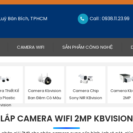
 Luỹ Bán Bích, TPHCM
Call : 0938.11.23.99
CAMERA WIFI
SẢN PHẨM CÔNG NGHỆ
a Thiết Kế
Camera Kbvision
Camera Chip
Camera Kbv
 Plastic
Ban Đêm Có Màu
Sony NIR KBvision
2MP
vision
LẮP CAMERA WIFI 2MP KBVISION