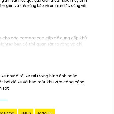
p giám sát hiệu quả qua điện thoại hoặc máy tính.
đơn giản và khả năng bảo vệ an ninh tốt, cùng với
iệt cho các camera cao cấp để cung cấp khả
ghter bạn có thể quan sát rõ ràng và chi
 tạo màu sắc chính xác và hình ảnh sắc nét,
xe như ô tô, xe tải trong hình ảnh hoặc
át bãi đỗ xe và bảo mật khu vực công cộng.
 sát.
ed Dome
CMOS
Xoay 360