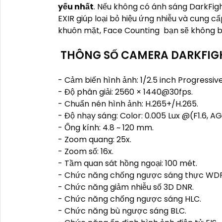
yếu nhất
. Nếu không có ánh sáng DarkFigh
EXIR giúp loại bỏ hiệu ứng nhiễu và cung 
khuôn mặt, Face Counting bạn sẽ không bỏ 
THÔNG SỐ CAMERA DARKFIG
- Cảm biến hình ảnh: 1/2.5 inch Progressi
- Độ phân giải: 2560 × 1440@30fps.
- Chuẩn nén hình ảnh: H.265+/H.265.
- Độ nhạy sáng: Color: 0.005 Lux @(F1.6, AG
- Ống kính: 4.8 ~ 120 mm.
- Zoom quang: 25x.
- Zoom số: 16x.
- Tầm quan sát hồng ngoại: 100 mét.
- Chức năng chống ngược sáng thực WDR
- Chức năng giảm nhiễu số 3D DNR.
- Chức năng chống ngược sáng HLC.
- Chức năng bù ngược sáng BLC.