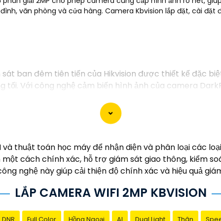
độ phân giải 2MP cho phép camera cung cấp hình ảnh rõ nét, giú
a đình, văn phòng và cửa hàng. Camera Kbvision lắp đặt, cài đặt 
át ban đêm tiên tiến của Hikvision được thiết kế đặc b
g tối. Với công nghệ cảm biến hình ảnh của camera DarkFi
Công nghệ DarkFighter của Hikvision cung cấp khả năng tái
 không cần ánh sáng phụ.
và thuật toán học máy để nhận diện và phân loại các loại 
 một cách chính xác, hỗ trợ giám sát giao thông, kiểm so
 công nghệ này giúp cải thiện độ chính xác và hiệu quả giám
LẮP CAMERA WIFI 2MP KBVISION
 DNR
Full Color
Hồng Ngoại
AI
Dual Light
Thân
Spe