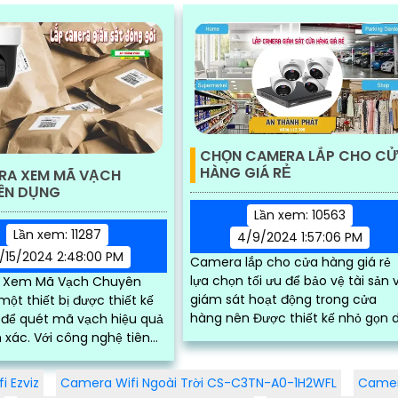
CHỌN CAMERA LẮP CHO C
HÀNG GIÁ RẺ
RA XEM MÃ VẠCH
ÊN DỤNG
Lần xem: 10563
Lần xem: 11287
4/9/2024 1:57:06 PM
/15/2024 2:48:00 PM
Camera lắp cho cửa hàng giá rẻ
lựa chọn tối ưu để bảo vệ tài sản 
 Xem Mã Vạch Chuyên
giám sát hoạt động trong cửa
một thiết bị được thiết kế
hàng nên Được thiết kế nhỏ gọn 
 để quét mã vạch hiệu quả
lắp đặt và di dời sử dụng camera
ông nghệ tiên
cho cửa hàng...
amera này cho phép đọc
 từ xa mà không cần tiếp
 Ezviz
Camera Wifi Ngoài Trời CS-C3TN-A0-1H2WFL
Camer
 tiếp