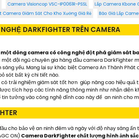
Camera Visioncop VSC-IP0061R-PSSL
Lắp Camera Kbone G
ặt Camera Giám Sát Cho Kho Xưởng Giá Rẻ
Báo Giá Lắp Camer
G NGHỆ DARKFIGHTER TRÊN CAMERA
 một dòng camera có công nghệ đột phá giám sát b
ởi một đội ngũ chuyên gia hàng đầu camera DarkFighter 
nh sáng yếu. Mang lại sự khác biệt Camera An Thành Phát 
sót bất kỳ chi tiết nào.
ó trải nghiệm giám sát tốt hơn giúp nâng cao hiệu quả tr
được tích hợp các tính năng thông minh như nhận diện k
ể tin tưởng vào công nghệ đỉnh cao này để an ninh cho m
GHTER
ầu cho bảo vệ an ninh đêm và ngày với độ nhạy sáng ấn t
, AGC ON)
Camera DarkFighter chất lượng hình ảnh sắc 