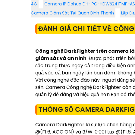
4G
Camera IP Dahua DH-IPC-HDW5241TMP-AS
Camera Giám Sát Tại Quan Binh Thanh
Lắp Đ
ĐÁNH GIÁ CHI TIẾT VỀ CÔN
Công nghệ DarkFighter trên camera là
giám sát và an ninh
. Được phát triển b
sắc trung thực ngay cả trong điều kiện á
quả vào cả ban ngày lẫn ban đêm không bỏ 
Với công nghệ độc đáo này người dùng sẽ c
sản. Camera Công nghệ
DarkFighter còn 
quản lý dễ dàng và hiệu quả hơn.Bạn có th
THÔNG SỐ CAMERA DARKFI
Camera DarkFighter là sự lựa chọn hàng đ
@(F1.6, AGC ON) và B/W: 0.001 Lux @(F1.6