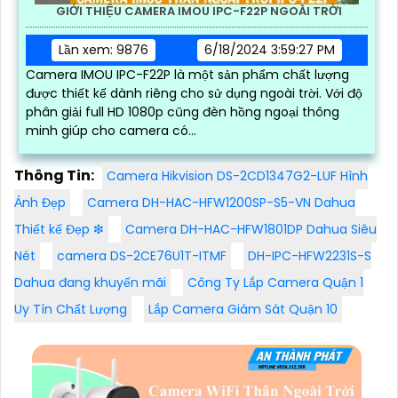
GIỚI THIỆU CAMERA IMOU IPC-F22P NGOÀI TRỜI
Lần xem: 9876
6/18/2024 3:59:27 PM
Camera IMOU IPC-F22P là một sản phẩm chất lượng
được thiết kế dành riêng cho sử dụng ngoài trời. Với độ
phân giải full HD 1080p cũng đèn hồng ngoại thông
minh giúp cho camera có...
Thông Tin:
Camera Hikvision DS-2CD1347G2-LUF Hình
Ảnh Đẹp
Camera DH-HAC-HFW1200SP-S5-VN Dahua
Thiết kế Đẹp ❇
Camera DH-HAC-HFW1801DP Dahua Siêu
Nét
camera DS-2CE76U1T-ITMF
DH-IPC-HFW2231S-S
Dahua đang khuyến mãi
Công Ty Lắp Camera Quận 1
Uy Tín Chất Lượng
Lắp Camera Giám Sát Quận 10