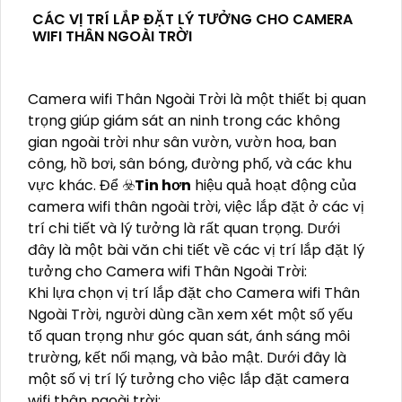
CÁC VỊ TRÍ LẮP ĐẶT LÝ TƯỞNG CHO CAMERA
WIFI THÂN NGOÀI TRỜI
Camera wifi Thân Ngoài Trời là một thiết bị quan
trọng giúp giám sát an ninh trong các không
gian ngoài trời như sân vườn, vườn hoa, ban
công, hồ bơi, sân bóng, đường phố, và các khu
vực khác. Để ☣️
Tin hơn
hiệu quả hoạt động của
camera wifi thân ngoài trời, việc lắp đặt ở các vị
trí chi tiết và lý tưởng là rất quan trọng. Dưới
đây là một bài văn chi tiết về các vị trí lắp đặt lý
tưởng cho Camera wifi Thân Ngoài Trời:
Khi lựa chọn vị trí lắp đặt cho Camera wifi Thân
Ngoài Trời, người dùng cần xem xét một số yếu
tố quan trọng như góc quan sát, ánh sáng môi
trường, kết nối mạng, và bảo mật. Dưới đây là
một số vị trí lý tưởng cho việc lắp đặt camera
wifi thân ngoài trời: