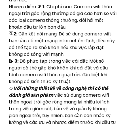
Nhược điểm:🔰
1:
Chi phí cao: Camera wifi thân
ngoại trời góc rộng thường có giá cao hơn so với
các loại camera thông thường, đòi hỏi một
khoản đầu tư lớn ban đầu.
🆑
2:
Cần kết nối mạng: Để sử dụng camera wifi,
bạn cần có một mạng internet ổn định, điều này
có thể tạo ra khó khăn nếu khu vực lắp đặt
không có sóng wifi mạnh.
📝
3:
Độ phức tạp trong việc cài đặt: Một số
người có thể gặp khó khăn khi cài đặt và cấu
hình camera wifi thân ngoại trời, đặc biệt khi
không có kiến thức kỹ thuật.
💠
Vói những thiết kế về công nghệ thì có thể
đánh giá sản phẩm
việc sử dụng camera wifi
thân ngoại trời góc rộng mang lại nhiều lợi ích
trong việc giám sát, bảo vệ và quản lý không
gian ngoại trời, tuy nhiên, bạn cần cân nhắc kỹ
lưỡng về các ưu và nhược điểm trước khi đầu tư