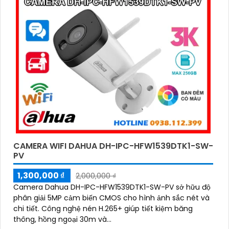
CAMERA WIFI DAHUA DH-IPC-HFW1539DTK1-SW-
PV
1,300,000 ₫
2,000,000 ₫
Camera Dahua DH-IPC-HFW1539DTK1-SW-PV sở hữu độ
phân giải 5MP cảm biến CMOS cho hình ảnh sắc nét và
chi tiết. Công nghệ nén H.265+ giúp tiết kiệm băng
thông, hồng ngoại 30m và...