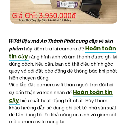
🎛
Tài liệu mà An Thành Phát cung cấp về sản
Hoàn toàn
phẩm
hãy kiểm tra lại camera để
tin cậy
rằng hình ảnh và âm thanh được ghi lại
đúng cách. Nếu cần, bạn có thể điều chỉnh góc
quay và cài đặt báo động để thông báo khi phát
hiện chuyển động.
Việc lắp đặt camera wifi thân ngoài trời đòi hỏi
Hoàn toàn tin
sự cẩn thận và kiên nhẫn để
cậy
hiệu suất hoạt động tốt nhất. Hãy tham
khảo hướng dẫn sử dụng chi tiết từ nhà sản xuất
để tận dụng tối đa khả năng an ninh và giám sát
mà camera wifi mang lại.