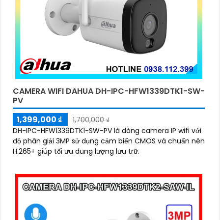
CAMERA WIFI DAHUA DH-IPC-HFW1339DTK1-SW-
PV
1,399,000 ₫
1,700,000 ₫
DH-IPC-HFW1339DTK1-SW-PV là dòng camera IP wifi với
độ phân giải 3MP sử dụng cảm biến CMOS và chuẩn nén
H.265+ giúp tối ưu dung lượng lưu trữ.