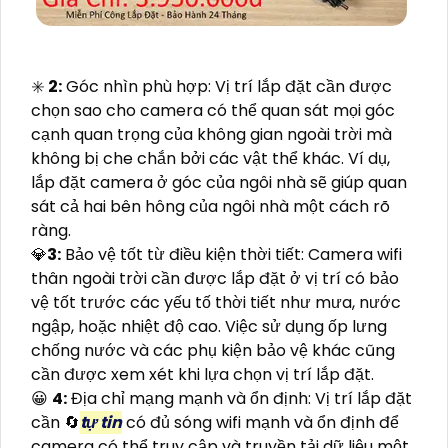
✳️
2:
Góc nhìn phù hợp: Vị trí lắp đặt cần được
chọn sao cho camera có thể quan sát mọi góc
cạnh quan trọng của không gian ngoài trời mà
không bị che chắn bởi các vật thể khác. Ví dụ,
lắp đặt camera ở góc của ngôi nhà sẽ giúp quan
sát cả hai bên hông của ngôi nhà một cách rõ
ràng.
💎
3:
Bảo vệ tốt từ điều kiện thời tiết: Camera wifi
thân ngoài trời cần được lắp đặt ở vị trí có bảo
vệ tốt trước các yếu tố thời tiết như mưa, nước
ngập, hoặc nhiệt độ cao. Việc sử dụng ốp lưng
chống nước và các phụ kiện bảo vệ khác cũng
cần được xem xét khi lựa chọn vị trí lắp đặt.
😀
4:
Địa chỉ mạng mạnh và ổn định: Vị trí lắp đặt
cần 🔄
tự tin
có đủ sóng wifi mạnh và ổn định để
camera có thể truy cập và truyền tải dữ liệu một