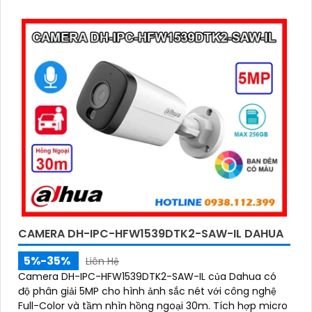
CAMERA DH-IPC-HFW1539DTK2-SAW-IL DAHUA
5%-35%
Liên Hệ
Camera DH-IPC-HFW1539DTK2-SAW-IL của Dahua có
độ phân giải 5MP cho hình ảnh sắc nét với công nghệ
Full-Color và tầm nhìn hồng ngoại 30m. Tích hợp micro