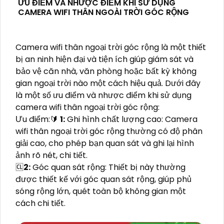
ƯU ĐIỂM VÀ NHƯỢC ĐIỂM KHI SỬ DỤNG
CAMERA WIFI THÂN NGOÀI TRỜI GÓC RỘNG
Camera wifi thân ngoại trời góc rộng là một thiết
bị an ninh hiện đại và tiện ích giúp giám sát và
bảo vệ căn nhà, văn phòng hoặc bất kỳ không
gian ngoại trời nào một cách hiệu quả. Dưới đây
là một số ưu điểm và nhược điểm khi sử dụng
camera wifi thân ngoại trời góc rộng:
Ưu điểm:🔰
1:
Ghi hình chất lượng cao: Camera
wifi thân ngoại trời góc rộng thường có độ phân
giải cao, cho phép bạn quan sát và ghi lại hình
ảnh rõ nét, chi tiết.
🆑
2:
Góc quan sát rộng: Thiết bị này thường
được thiết kế với góc quan sát rộng, giúp phủ
sóng rộng lớn, quét toàn bộ không gian một
cách chi tiết.