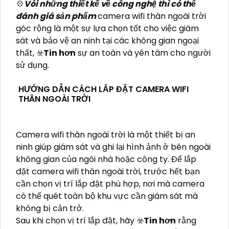
💠
Vói những thiết kế về công nghệ thì có thể
đánh giá sản phẩm
camera wifi thân ngoài trời
góc rộng là một sự lựa chọn tốt cho việc giám
sát và bảo vệ an ninh tại các không gian ngoại
thất, ☣️
Tin hơn
sự an toàn và yên tâm cho người
sử dụng.
HƯỚNG DẪN CÁCH LẮP ĐẶT CAMERA WIFI
THÂN NGOÀI TRỜI
Camera wifi thân ngoài trời là một thiết bị an
ninh giúp giám sát và ghi lại hình ảnh ở bên ngoài
không gian của ngôi nhà hoặc công ty. Để lắp
đặt camera wifi thân ngoài trời, trước hết bạn
cần chọn vị trí lắp đặt phù hợp, nơi mà camera
có thể quét toàn bộ khu vực cần giám sát mà
không bị cản trở.
Sau khi chọn vị trí lắp đặt, hãy ☣️
Tin hơn
rằng