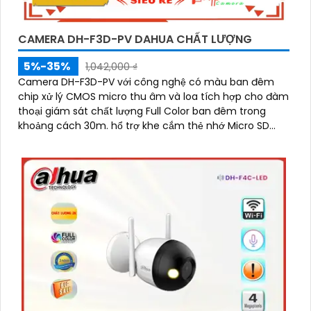
CAMERA DH-F3D-PV DAHUA CHẤT LƯỢNG
5%-35%
1,042,000 ₫
Camera DH-F3D-PV với công nghệ có màu ban đêm
chip xử lý CMOS micro thu âm và loa tích hợp cho đàm
thoại giám sát chất lượng Full Color ban đêm trong
khoảng cách 30m. hổ trợ khe cắm thẻ nhớ Micro SD
256GB công nghệ IP Wifi kết nối dễ dàng