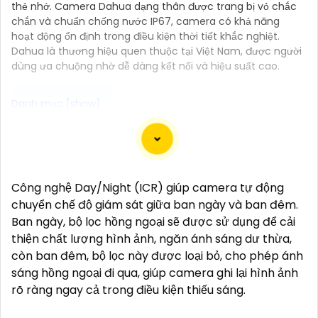
thẻ nhớ. Camera Dahua dạng thân được trang bị vỏ chắc
chắn và chuẩn chống nước IP67, camera có khả năng
hoạt động ổn định trong điều kiện thời tiết khắc nghiệt.
Dahua là thương hiệu quen thuộc tại Việt Nam, được người
dùng ưa chuộng nhờ dễ dàng kết nối và hiệu suất cao.
"Camera wifi thân ngoài trời góc rộng với hình ảnh
chất lượng sắc nét mang đến sự an ninh tối đa cho
ngôi nhà hoặc văn phòng của bạn. Với khả năng
Công nghệ Day/Night (ICR) giúp camera tự động
quan sát toàn bộ không gian xung quanh, camera
chuyển chế độ giám sát giữa ban ngày và ban đêm.
này giúp bạn giám sát hiệu quả mọi hoạt động từ xa.
Ban ngày, bộ lọc hồng ngoại sẽ được sử dụng để cải
Hệ thống kết nối wifi tiện lợi cho phép bạn theo dõi
thiện chất lượng hình ảnh, ngăn ánh sáng dư thừa,
mọi thay đổi một cách dễ dàng thông qua điện thoại
còn ban đêm, bộ lọc này được loại bỏ, cho phép ánh
di động hoặc máy tính. với góc quay rộng, camera
sáng hồng ngoại đi qua, giúp camera ghi lại hình ảnh
giúp bạn không bỏ sót bất kỳ chi tiết nào trong tầm
rõ ràng ngay cả trong điều kiện thiếu sáng.
quan sát. Sản phẩm được thiết kế chắc chắn và
chống nước, phục vụ tốt trong mọi điều kiện thời tiết