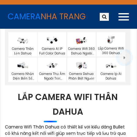
CAMERA
NHA TRANG
Lắp Camera Wifi
Camera Thân
Camera AI IP
Camera Wifi 360
360 Dahua
Lớn Dahua
Full Color Dahua
Dahua Ngoài
Ngoài Trời
Trời
Camera Nhận
Camera Thu Âm
Camera Dahua
Camera Ip AI
Diện Biển Số
Ngoài Trời
Phân Biệt Người
Dahua
Dahua
Dahua
LẮP CAMERA WIFI THÂN
DAHUA
Camera Wifi Thân Dahua có thiết kế với kiểu dáng Bullet
có khả năng kết nối wifi giúp xem trực tiếp và lưu trữ qua