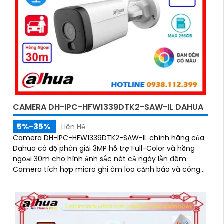
CAMERA DH-IPC-HFW1339DTK2-SAW-IL DAHUA
5%-35%
Liên Hệ
Camera DH-IPC-HFW1339DTK2-SAW-IL chính hãng của
Dahua có độ phân giải 3MP hỗ trợ Full-Color và hồng
ngoại 30m cho hình ảnh sắc nét cả ngày lẫn đêm.
Camera tích hợp micro ghi âm loa cảnh báo và công
nghệ AI giúp phát hiện con người, phương tiện chính
xác