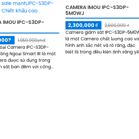
CAMERA IMOU IPC-S3DP-
5M0WJ
 IMOU IPC-S3DP-
2,300,000 ₫
2,600,000 ₫
Camera giám sát IPC-S3DP-5M0
là một Camera chất lượng cao vớ
000?
1.950.000vnd
hình ảnh sắc nét và rõ ràng, đặc
 Loại Camera IPC-S3DP-
biệt là trong điều kiện ánh sáng y
ng Ngoại Smart IR là một
hoặc ban đêm. Với công nghệ hồng
era được sử dụng trong
ngoại có...
m sát ban đêm với công
g Ngoại có tầm quan sát
lên đến 30m. Với...