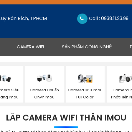
 Luỹ Bán Bích, TPHCM
Call : 0938.11.23.99
CAMERA WIFI
SẢN PHẨM CÔNG NGHỆ
amera Siêu
Camera Chuẩn
Camera 360 Imou
Camera 
Sáng Imou
Onvif Imou
Full Color
Phát Hiện 
LẮP CAMERA WIFI THÂN IMOU