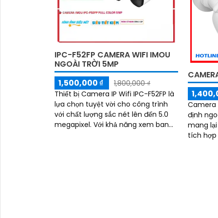
IPC-F52FP CAMERA WIFI IMOU
NGOÀI TRỜI 5MP
CAMERA
1,500,000 ₫
1,800,000 ₫
1,400,
Thiết bị Camera IP Wifi IPC-F52FP là
lựa chọn tuyệt vời cho công trình
Camera I
với chất lượng sắc nét lên đến 5.0
định ngoà
megapixel. Với khả năng xem ban
mang lại
đêm Full Color trong khoảng cách
tích hợp
30m,...
âm, hỗ t
kiệm bă