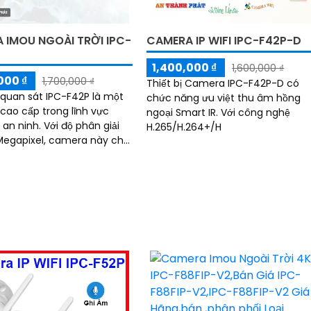
 IMOU NGOÀI TRỜI IPC-
CAMERA IP WIFI IPC-F42P-D
1,400,000 ₫
1,600,000 ₫
000 ₫
1,700,000 ₫
Thiết bị Camera IPC-F42P-D có
uan sát IPC-F42P là một
chức năng ưu việt thu âm hồng
ao cấp trong lĩnh vực
ngoại Smart IR. Với công nghệ
. Với độ phân giải
H.265/H.264+/H
Megapixel, camera này cho
ng hình ảnh sắc nét và chi