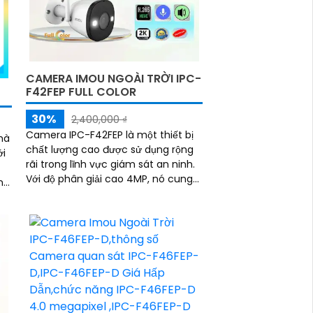
CAMERA IMOU NGOÀI TRỜI IPC-
F42FEP FULL COLOR
30%
2,400,000 ₫
Camera IPC-F42FEP là một thiết bị
hà
chất lượng cao được sử dụng rộng
ới
rãi trong lĩnh vực giám sát an ninh.
Với độ phân giải cao 4MP, nó cung
ông
cấp hình ảnh sắc nét và chi tiết
úp