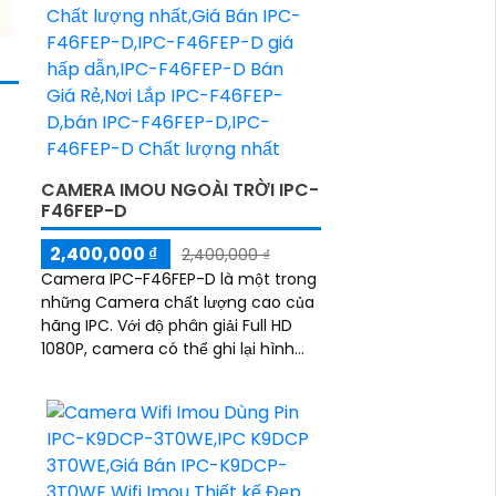
CAMERA IMOU NGOÀI TRỜI IPC-
F46FEP-D
2,400,000 ₫
2,400,000 ₫
Camera IPC-F46FEP-D là một trong
những Camera chất lượng cao của
hãng IPC. Với độ phân giải Full HD
1080P, camera có thể ghi lại hình
ảnh rõ nét và sắc nét