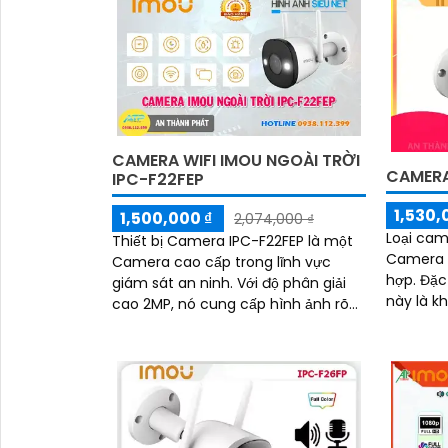
CAMERA WIFI IMOU NGOÀI TRỜI
CAMERA 
IPC-F22FEP
1,530,
1,500,000 ₫
2,074,000 ₫
Loại cam
Thiết bị Camera IPC-F22FEP là một
Camera c
Camera cao cấp trong lĩnh vực
hợp. Đặc điểm nổi bật của camera
giám sát an ninh. Với độ phân giải
này là k
cao 2MP, nó cung cấp hình ảnh rõ
ban đêm
nét, chi tiết và màu sắc sắc nét
Hồng Ng