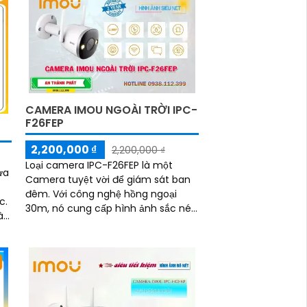
CAMERA IMOU NGOÀI TRỜI IPC-
F26FEP
2,200,000 ₫
2,200,000 ₫
Loại camera IPC-F26FEP là một
ựa
Camera tuyệt vời để giám sát ban
đêm. Với công nghệ hồng ngoại
c.
30m, nó cung cấp hình ảnh sắc nét
ày
và rõ ràng ngay cả trong điều kiện
y
ánh sáng yếu. Độ phân giải 2