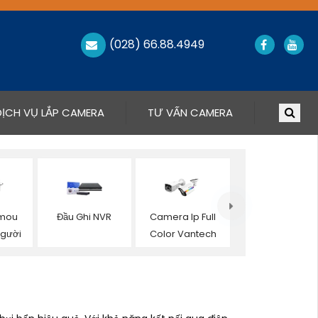
(028) 66.88.4949
DỊCH VỤ LẮP CAMERA
TƯ VẤN CAMERA
Imou
Đầu Ghi NVR
Camera Ip Full
Người
Color Vantech