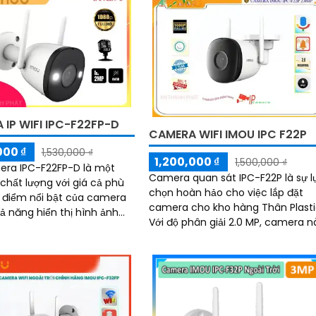
IP WIFI IPC-F22FP-D
CAMERA WIFI IMOU IPC F22P
000 ₫
1,530,000 ₫
1,200,000 ₫
1,500,000 ₫
era IPC-F22FP-D là một
Camera quan sát IPC-F22P là sự l
hất lượng với giá cả phù
chọn hoàn hảo cho việc lắp đặt
camera cho kho hàng Thân Plasti
hả năng hiển thị hình ảnh
Với độ phân giải 2.0 MP, camera n
 sáng đẹp nhờ công nghệ
mang đến hình ảnh rõ nét cả ngà
oại 30m
và đêm