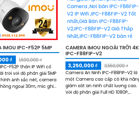
CAMERA IMOU NGOÀI TRỜI 4
 IMOU IPC-F52P 5MP
IPC-F88FIP-V2
000 ₫
1,500,000 ₫
3,250,000 ₫
3,550,000 ₫
PC-F52P thân IP WiFi cố
Camera An Ninh IPC-F88FIP-V2 là
i trời với độ phân giải 5MP
một Camera cao cấp có khả năn
 hình ảnh sắc nét, camera
giám sát an ninh chất lượng cao.
 hồng ngoại 30m, mic ghi
Với độ phân giải Full HD 1080P,
rợ chuẩn nén H.265 tiết
camera này mang đến hình ảnh
ng thông
sắc nét và rõ ràng