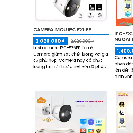
CAMERA IMOU IPC F26FP
IPC-F3
NGOÀI 
2,020,000 ₫
2,020,000 ₫
Loại camera IPC-F26FP là một
1,400,
'
Camera giám sát chất lượng với giá
Camera I
cả phù hợp. Camera này có chất
chọn đán
lượng hình ảnh sắc nét với độ phân
lên đến 
giải cao và góc nhìn rộng, giúp quan
hình ảnh sắc nét.
sát rõ ràng và chi tiết
ban đêm 
cách lên.