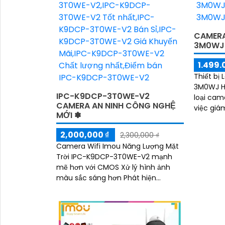
CAMERA
3M0WJ
1.499.
Thiết bị
3M0WJ Hồ
IPC-K9DCP-3T0WE-V2
loại cam
CAMERA AN NINH CÔNG NGHỆ
việc giá
MỚI ✽
nghệ Hồn
2,000,000 ₫
2,300,000 ₫
Camera Wifi Imou Năng Lượng Mặt
Trời IPC-K9DCP-3T0WE-V2 mạnh
mẽ hơn với CMOS Xử lý hình ảnh
màu sắc sáng hơn Phát hiện
chuyển động thông minh, phát hiện
hình dáng người có khả...