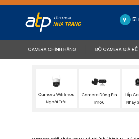
51
(CURRENT)
CAMERA CHÍNH HÃNG
BỘ CAMERA GIÁ RẺ
Camera Wifi Imou
Camera Dùng Pin
Lắp C
Ngoài Trời
Imou
Nhạy 