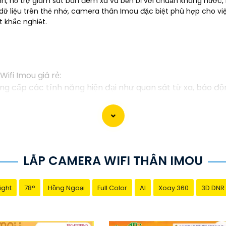
h, hỗ trợ giám sát ban đêm xa và bền bỉ với chuẩn kháng nước, b
 dữ liệu trên thẻ nhớ, camera thân Imou đặc biệt phù hợp cho việ
t khắc nghiệt.
ifi Imou giá rẻ:
g cấp các tính năng hiện đại như quan sát từ xa, báo độ
 kế dễ dàng lắp đặt, bạn có thể tự cài đặt và sử dụng mà
 sản xuất bởi một trong những công ty hàng đầu trong lĩn
Imou thường được tích hợp các công nghệ mới như trí tu
LẮP CAMERA WIFI THÂN IMOU
cấp dịch vụ hỗ trợ khách hàng tốt sau khi mua sản phẩm,
ight
78°
Hồng Ngoại
Full Color
AI
Xoay 360
3D DNR
được lựa chọn hoàn hảo cho Camera Wifi Imou giá rẻ.