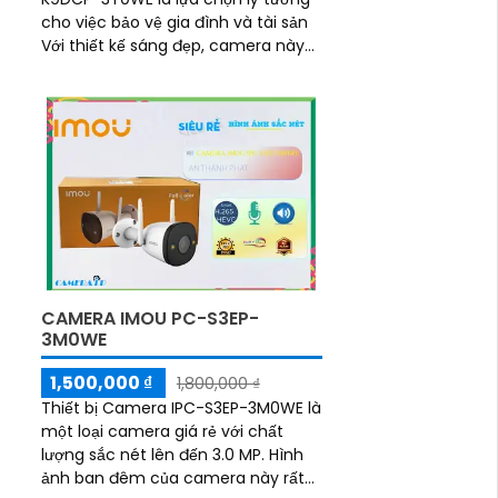
cho việc bảo vệ gia đình và tài sản
Với thiết kế sáng đẹp, camera này
sở hữu khả năng xử lý hình ảnh
nhanh chóng,...
CAMERA IMOU PC-S3EP-
3M0WE
1,500,000 ₫
1,800,000 ₫
Thiết bị Camera IPC-S3EP-3M0WE là
một loại camera giá rẻ với chất
lượng sắc nét lên đến 3.0 MP. Hình
ảnh ban đêm của camera này rất