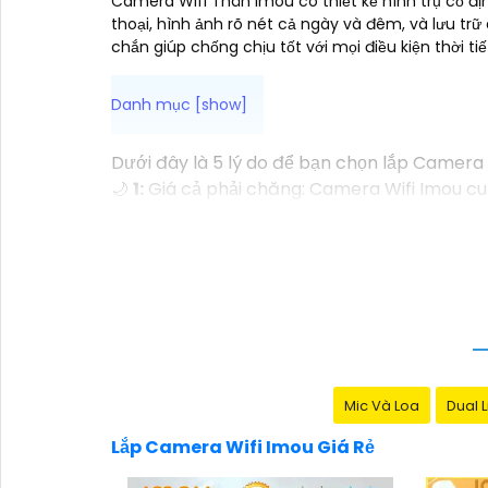
Camera Wifi Thân Imou có thiết kế hình trụ cố địn
thoại, hình ảnh rõ nét cả ngày và đêm, và lưu trữ
chắn giúp chống chịu tốt với mọi điều kiện thời tiế
Dưới đây là 5 lý do để bạn chọn lắp Camera W
🌙
1:
Giá cả phải chăng: Camera Wifi Imou cun
mà vẫn có mức giá hấp dẫn.
➲
2:
Dễ dàng lắp đặt: Camera Imou được thiết
💬
3:
Độ tin cậy cao: Sản phẩm của Imou được
thể tin tưởng vào chất lượng của sản phẩm.
🏘
4:
Tích hợp công nghệ mới: Camera Wifi 
minh giúp tăng cường tính năng bảo mật.
🌐
5:
Hỗ trợ dịch vụ sau bán hàng: Imou cung 
chóng khi cần thiết.
Mic Và Loa
Dual L
Hy vọng những thông tin trên giúp bạn tìm 
Lắp Camera Wifi Imou Giá Rẻ