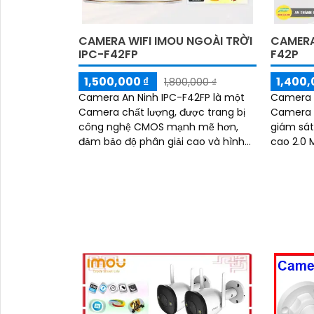
CAMERA WIFI IMOU NGOÀI TRỜI
CAMERA
IPC-F42FP
F42P
1,500,000 ₫
1,400,
1,800,000 ₫
Camera An Ninh IPC-F42FP là một
Camera q
Camera chất lượng, được trang bị
Camera c
công nghệ CMOS mạnh mẽ hơn,
giám sát an ninh
đảm bảo độ phân giải cao và hình
cao 2.0 
ảnh sắc nét ngay cả trong điều kiện
chất lượ
ánh sáng yếu. Ấn...
tiết