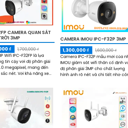
2FP CAMERA QUAN SÁT
TRỜI 3MP
CAMERA IMOU IPC-F32P 3MP
000 ₫
1,700,000 ₫
1,300,000 ₫
1,600,000 ₫
P Wifi IPC-F32FP là lựa
Camera IPC-F32P mẫu mới của n
g tin cậy với độ phân giải
IMOU giám sát wifi thân cố định v
3.0 megapixel, mang đến
độ phân giải 3MP cho chất lượng
 Với khả năng xem
hình ảnh rõ nét và chi tiết nhờ c
Full Color trong khoảng
nghệ chuẩn nén H265 camera gi
..
giảm băng...