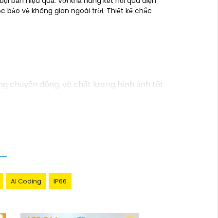
ụi bẩn hiệu quả. Với khả năng kết nối qua điện
c bảo vệ không gian ngoài trời. Thiết kế chắc
ng chuyển động, và chất lượng hình ảnh tốt
 không cần phải thuê dịch vụ chuyên nghiệp.
h vực an ninh và giám sát, vì vậy bạn có
ệ nhân tạo, cảm biến chuyển động thông
 bảo đảm rằng bạn sẽ có sự trợ giúp nhanh
AI Coding
IP66