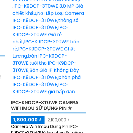
K
g
IPC-K9DCP-3T0WE CAMERA
WIFI IMOU SỬ DỤNG PIN ✮
1,800,000 ₫
2,100,000 ₫
Camera Wifi Imou Dùng Pin IPC-
K9DCP-3T0WE là lựa chọn lý tưởng