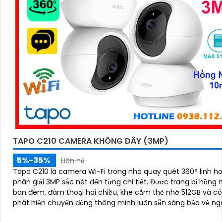
TAPO C210 CAMERA KHÔNG DÂY (3MP)
5%-35%
Liên hệ
Tapo C210 là camera Wi-Fi trong nhà quay quét 360° linh ho
phân giải 3MP sắc nét đến từng chi tiết. Được trang bị hồng ngoại
ban đêm, đàm thoại hai chiều, khe cắm thẻ nhớ 512GB và c
phát hiện chuyển động thông minh luôn sẵn sàng bảo vệ ng
bạn 24/7