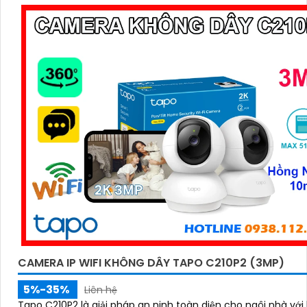
CAMERA IP WIFI KHÔNG DÂY TAPO C210P2 (3MP)
5%-35%
Liên hệ
Tapo C210P2 là giải pháp an ninh toàn diện cho ngôi nhà với