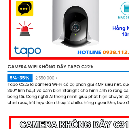
CAMERA WIFI KHÔNG DÂY TAPO C225
5%-35%
2,550,000 ₫
Tapo C225 là camera Wi-Fi có độ phân giải 4MP siêu nét, q
360° linh hoạt và cảm biến Starlight cho hình ảnh rõ ràng cả
bóng tối. Công nghệ AI thông minh giúp phát hiện chuyển động
chính xác, kết hợp đàm thoại 2 chiều, hồng ngoại 10m, báo 
bằng còi hú và đèn nháy, mang đến giải pháp an ninh toàn di
khe cắm thẻ nhớ hỗ trợ tới 512GB lưu trữ lâu dài