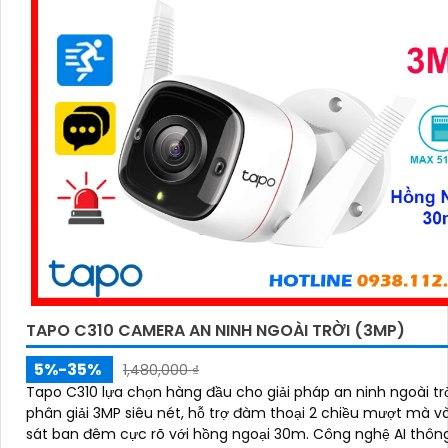
TAPO C310 CAMERA AN NINH NGOÀI TRỜI (3MP)
5%-35%
1,480,000 ₫
Tapo C310 lựa chọn hàng đầu cho giải pháp an ninh ngoài trờ
phân giải 3MP siêu nét, hỗ trợ đàm thoại 2 chiều mượt mà v
sát ban đêm cực rõ với hồng ngoại 30m. Công nghệ AI thông minh