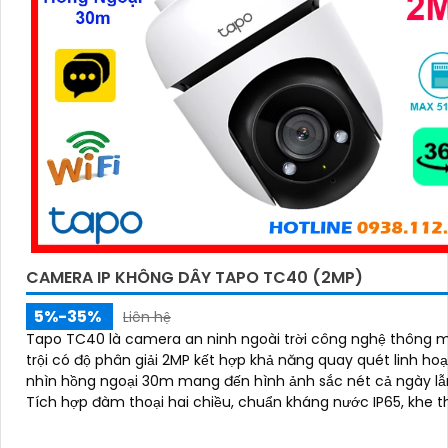
CAMERA IP KHÔNG DÂY TAPO TC40 (2MP)
5%-35%
Liên hệ
Tapo TC40 là camera an ninh ngoài trời công nghệ thông m
trội có độ phân giải 2MP kết hợp khả năng quay quét linh ho
nhìn hồng ngoại 30m mang đến hình ảnh sắc nét cả ngày l
Tích hợp đàm thoại hai chiều, chuẩn kháng nước IP65, khe t
lên đến 512GB cùng tính năng phát hiện người và theo dõi c
động tự động, giúp bạn kiểm soát an ninh dễ dàng và hiệu q