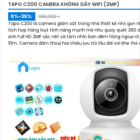
TAPO C200 CAMERA KHÔNG DÂY WIFI (2MP)
5%-35%
990,000 ₫
Tapo C200 là camera giám sát trong nhà thiết kế nhỏ gọn 
tích hợp hàng loạt tính năng mạnh mẽ như quay quét 360 đ
ảnh Full HD 2MP sắc nét và tầm nhìn ban đêm hồng ngoại rõ
10m. Camera đàm thoại hai chiều lưu trữ lâu dài với khe thẻ nhớ hỗ
trợ đến 512GB