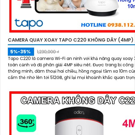
CAMERA QUAY XOAY TAPO C220 KHÔNG DÂY (4MP)
5%-35%
1,230,000 ₫
Tapo C220 là camera Wi-Fi an ninh với khả năng quay xoay
toàn cảnh và độ phân giải 4MP siêu nét. Được trang bị công nghệ AI
thông minh, đàm thoại hai chiều, hồng ngoại tầm xa 10m cù
cắm thẻ nhớ lên tới 512GB, ghi lại mọi khoảnh khắc quan trọn
ngày lẫn đêm