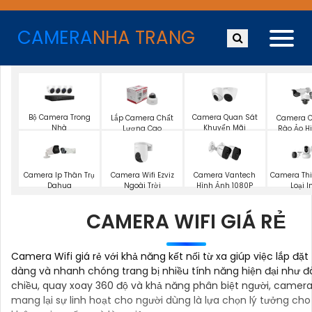
CAMERA
NHA TRANG
Bộ Camera Trong
Camera Quan Sát
Lắp Camera Chất
Camera 
Nhà
Khuyến Mãi
Lượng Cao
Rào Ảo Hi
Camera Wifi Ezviz
Camera Ip Thân Trụ
Camera Vantech
Camera Thi
Ngoài Trời
Dahua
Hình Ảnh 1080P
Loại 
CAMERA WIFI GIÁ RẺ
Camera Wifi giá rẻ với khả năng kết nối từ xa giúp việc lắp đặt
dàng và nhanh chóng trang bị nhiều tính năng hiện đại như đ
chiều, quay xoay 360 độ và khả năng phân biệt người, camera 
mang lại sự linh hoạt cho người dùng là lựa chọn lý tưởng cho