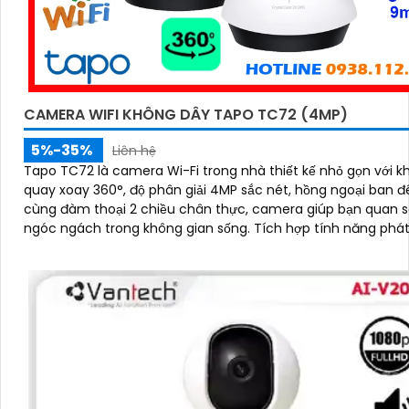
CAMERA WIFI KHÔNG DÂY TAPO TC72 (4MP)
5%-35%
Liên hệ
Tapo TC72 là camera Wi-Fi trong nhà thiết kế nhỏ gọn với k
quay xoay 360°, độ phân giải 4MP sắc nét, hồng ngoại ban 
cùng đàm thoại 2 chiều chân thực, camera giúp bạn quan s
ngóc ngách trong không gian sống. Tích hợp tính năng phát hiện
chuyển động và báo động thông minh, cùng khe thẻ nhớ hỗ 
512GB, Tapo TC72 mang đến sự an tâm tuyệt đối cho cả gia