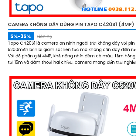
CAMERA KHÔNG DÂY DÙNG PIN TAPO C420S1 (4MP)
5%-35%
Liên hệ
Tapo C420S1 là camera an ninh ngoài trời không dây với pin
5200mAh bền bỉ giám sát liên tục mà không cần dây điện rư
Với độ phân giải 4MP, khả năng nhìn đêm có màu, tầm hồng
tới 15m và đàm thoại hai chiều, camera mang đến trải ngh
sát rõ nét