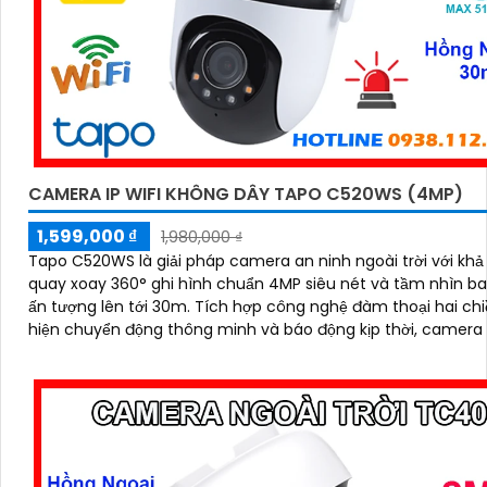
CAMERA IP WIFI KHÔNG DÂY TAPO C520WS (4MP)
1,599,000 ₫
1,980,000 ₫
Tapo C520WS là giải pháp camera an ninh ngoài trời với kh
quay xoay 360° ghi hình chuẩn 4MP siêu nét và tầm nhìn 
ấn tượng lên tới 30m. Tích hợp công nghệ đàm thoại hai chiều, phát
hiện chuyển động thông minh và báo động kịp thời, camera
kiểm soát an toàn dù ở bất cứ đâu