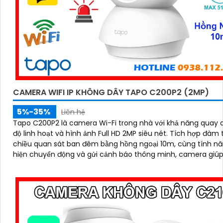
CAMERA WIFI IP KHÔNG DÂY TAPO C200P2 (2MP)
5%-35%
Liên hệ
Tapo C200P2 là camera Wi-Fi trong nhà với khả năng quay 
độ linh hoạt và hình ảnh Full HD 2MP siêu nét. Tích hợp đàm thoại hai
chiều quan sát ban đêm bằng hồng ngoại 10m, cùng tính n
hiện chuyển động và gửi cảnh báo thông minh, camera giú
theo dõi ngôi nhà mọi lúc, mọi nơi