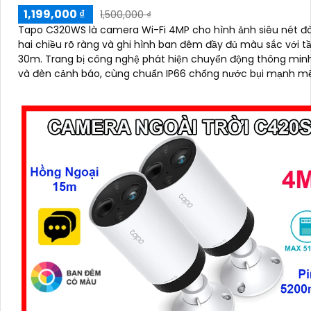
1,199,000 ₫
1,500,000 ₫
Tapo C320WS là camera Wi-Fi 4MP cho hình ảnh siêu nét đ
hai chiều rõ ràng và ghi hình ban đêm đầy đủ màu sắc với t
30m. Trang bị công nghệ phát hiện chuyển động thông minh
và đèn cảnh báo, cùng chuẩn IP66 chống nước bụi mạnh mẽ
camera C320WS đảm bảo an ninh vững chắc trong mọi điều
thời tiết độ bền cao và mức giá cực kỳ ưu đãi