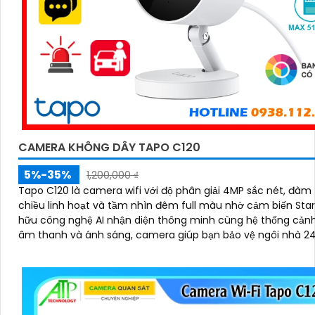
CAMERA KHÔNG DÂY TAPO C120
5%-35%
1,200,000 ₫
Tapo C120 là camera wifi với độ phân giải 4MP sắc nét, đàm 
chiều linh hoạt và tầm nhìn đêm full màu nhờ cảm biến Starlig
hữu công nghệ AI nhận diện thông minh cùng hệ thống cản
âm thanh và ánh sáng, camera giúp bạn bảo vệ ngôi nhà 2
cách chủ động