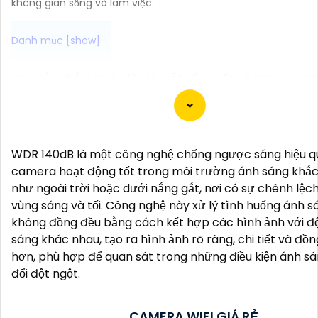
không gian sống và làm việc.
Dạ chắc chắn! Dưới đây là một số tư vấn về Camera Wif
hãng và giải pháp phù hợp cho bạn:
📞
1:
**Tìm hiểu về các thương hiệu đáng tin cậy**: Nếu
muốn mua Camera Wifi chính hãng, hãy chọn các thươ
uy tín như Imou, Ezviz, Kbvision, Hikvision...
WDR 140dB là một công nghệ chống ngược sáng hiệu q
⫷
2:
**Chất lượng hình ảnh**: Chọn Camera có độ phân
camera hoạt động tốt trong môi trường ánh sáng khắc 
cao, cung cấp hình ảnh sắc nét và chất lượng trong mọ
như ngoài trời hoặc dưới nắng gắt, nơi có sự chênh lệch
kiện ánh sáng.
vùng sáng và tối. Công nghệ này xử lý tình huống ánh s
🐌
3:
**Chức năng theo dõi từ xa**: Chọn Camera có k
không đồng đều bằng cách kết hợp các hình ảnh với đ
theo dõi từ xa thông qua ứng dụng di động, để bạn có t
sáng khác nhau, tạo ra hình ảnh rõ ràng, chi tiết và đồ
dõi nhà cửa mọi lúc mọi nơi.
hơn, phù hợp để quan sát trong những điều kiện ánh s
4:
**Chức năng cảnh báo thông minh**: Lựa chọn Cam
đổi đột ngột.
cảnh báo chuyển động, cảnh báo âm thanh để bạn có t
khi có sự kiện đột ngột xảy ra.
CAMERA WIFI GIÁ RẺ
🦉
5:
**Hệ thống lưu trữ**: Camera cần hỗ trợ lưu trữ 