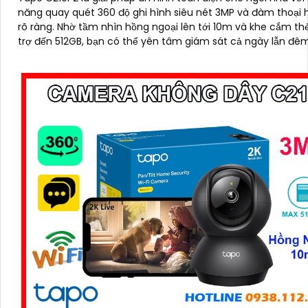
năng quay quét 360 độ ghi hình siêu nét 3MP và đàm thoại h
rõ ràng. Nhờ tầm nhìn hồng ngoại lên tới 10m và khe cắm thẻ nhớ hỗ
trợ đến 512GB, bạn có thể yên tâm giám sát cả ngày lẫn đê