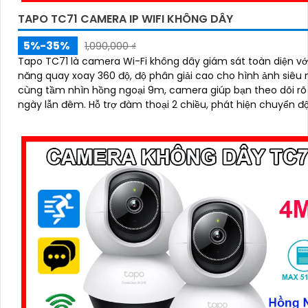
TAPO TC71 CAMERA IP WIFI KHÔNG DÂY
5%-35%
1,090,000 ₫
Tapo TC71 là camera Wi-Fi không dây giám sát toàn diện vớ
năng quay xoay 360 độ, độ phân giải cao cho hình ảnh siêu 
cùng tầm nhìn hồng ngoại 9m, camera giúp bạn theo dõi rõ
ngày lẫn đêm. Hỗ trợ đàm thoại 2 chiều, phát hiện chuyển động và
báo động thông minh, camera TC71 không chỉ ghi lại mọi k
khắc quan trọng mà còn chủ động bảo vệ an toàn cho ngôi