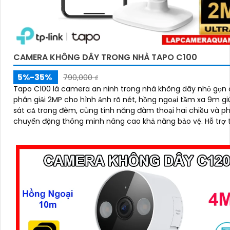
CAMERA KHÔNG DÂY TRONG NHÀ TAPO C100
5%-35%
790,000 ₫
Tapo C100 là camera an ninh trong nhà không dây nhỏ gọn 
phân giải 2MP cho hình ảnh rõ nét, hồng ngoại tầm xa 9m g
sát cả trong đêm, cùng tính năng đàm thoại hai chiều và ph
chuyển động thông minh nâng cao khả năng bảo vệ. Hỗ trợ thẻ nhớ
lên đến 512GB và dễ dàng quản lý qua ứng dụng, Tapo C100
đến sự an tâm trọn vẹn chỉ trong vài thao tác giá rẻ