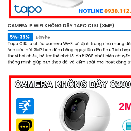
CAMERA IP WIFI KHÔNG DÂY TAPO C110 (3MP)
5%-35%
Liên hệ
Tapo C110 là chiếc camera Wi-Fi cố định trong nhà mang đế
ảnh siêu nét 3MP ban đêm hồng ngoại lên đến 9m. Tích hợp đàm
thoại hai chiều, hỗ trợ thẻ nhớ tối đa 512GB phát hiện chuyể
thông minh giúp bạn theo dõi và kiểm soát mọi hoạt động t
nhà, dù ở bất cứ đâu