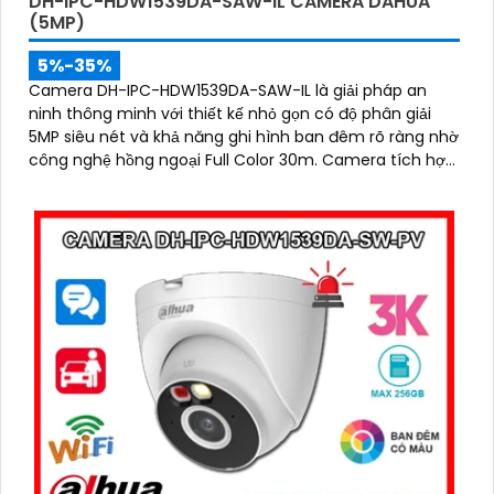
DH-IPC-HDW1539DA-SAW-IL CAMERA DAHUA
(5MP)
5%-35%
Camera DH-IPC-HDW1539DA-SAW-IL là giải pháp an
ninh thông minh với thiết kế nhỏ gọn có độ phân giải
5MP siêu nét và khả năng ghi hình ban đêm rõ ràng nhờ
công nghệ hồng ngoại Full Color 30m. Camera tích hợp
micro thu âm, phát hiện chính xác người và phương
tiện, hỗ trợ thẻ nhớ lên đến 256GB, đảm bảo ghi hình
liên tục và hiệu quả