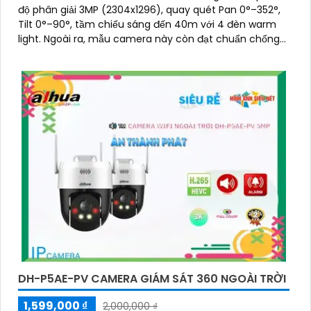
độ phân giải 3MP (2304x1296), quay quét Pan 0°–352°,
Tilt 0°–90°, tầm chiếu sáng đến 40m với 4 đèn warm
light. Ngoài ra, mẫu camera này còn đạt chuẩn chống
nước IP66, hỗ trợ thẻ nhớ tối đa 256GB, kết nối Wi-Fi 2
DH-P5AE-PV CAMERA GIÁM SÁT 360 NGOÀI TRỜI
1,599,000 ₫
2,000,000 ₫