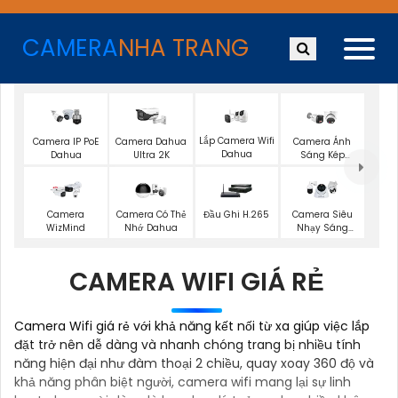
CAMERA
NHA TRANG
Lắp Camera Wifi
Camera IP PoE
Camera Dahua
Camera Ánh
Dahua
Dahua
Ultra 2K
Sáng Kép
Dahua
Camera
Camera Có Thẻ
Đầu Ghi H.265
Camera Siêu
WizMind
Nhớ Dahua
Nhạy Sáng
Dahua
CAMERA WIFI GIÁ RẺ
Camera Wifi giá rẻ với khả năng kết nối từ xa giúp việc lắp
đặt trở nên dễ dàng và nhanh chóng trang bị nhiều tính
năng hiện đại như đàm thoại 2 chiều, quay xoay 360 độ và
khả năng phân biệt người, camera wifi mang lại sự linh