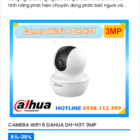
tính năng phát hiện chuyển động phân biệt người và
chuyển động khác, Hồng ngoại 10m cho giám sát ban
đêm sắc nét dù thiếu ánh sáng
CAMERA WIFI 6 DAHUA DH-H3T 3MP
5%-35%