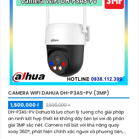
CAMERA WIFI DAHUA DH-P3AS-PV (3MP)
1,500,000 ₫
2,500,000 ₫
DH-P3AS-PV Dahua là lựa chọn lý tưởng cho giải pháp
an ninh kết hợp thiết kế không dây tiện lợi với độ phân
giải 3MP sắc nét. Camera nổi bật với khả năng quay
xoay 360°, phát hiện chính xác người và phương tiện,
cảnh báo tức thì bằng đèn nháy và còi hú