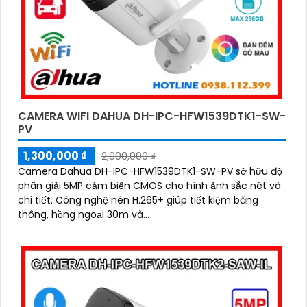
CAMERA WIFI DAHUA DH-IPC-HFW1539DTK1-SW-
PV
1,300,000 ₫
2,000,000 ₫
Camera Dahua DH-IPC-HFW1539DTK1-SW-PV sở hữu độ
phân giải 5MP cảm biến CMOS cho hình ảnh sắc nét và
chi tiết. Công nghệ nén H.265+ giúp tiết kiệm băng
thông, hồng ngoại 30m và...