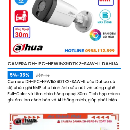
CAMERA DH-IPC-HFW1539DTK2-SAW-IL DAHUA
5%-35%
Liên Hệ
Camera DH-IPC-HFW1539DTK2-SAW-IL của Dahua có
độ phân giải 5MP cho hình ảnh sắc nét với công nghệ
Full-Color và tầm nhìn hồng ngoại 30m. Tích hợp micro
ghi âm, loa cảnh báo và AI thông minh, giúp phát hiện
chính xác con người và phương tiện