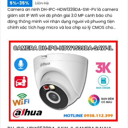
5%-35%
Liên Hệ
Camera an ninh DH-IPC-HDW1339DA-SW-PV là camera
giám sát IP Wifi với độ phân giải 3.0 MP cảnh báo chủ
động thông minh với nhận dạng người và phương tiện
chính xác tích hợp micro và loa chip xử lý CMOS cho
hình ảnh đẹp công nghệ đèn trợ sáng thông minh xem
ban đêm full color 30m, phù hợp lắp đặt cho gia đình,
văn phòng, cửa hàng,