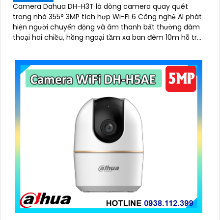
Camera Dahua DH-H3T là dòng camera quay quét
trong nhà 355° 3MP tích hợp Wi-Fi 6 Công nghệ AI phát
hiện người chuyển động và âm thanh bất thường đàm
thoại hai chiều, hồng ngoại tầm xa ban đêm 10m hỗ trợ
thẻ nhớ MicroSD 256GB ONVIF và điều khiển từ xa qua
ứng dụng DMSS