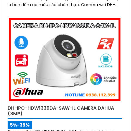
là ban đêm có màu sắc chân thực. Camera wifi DH-
H5D-5F còn giúp đảm bảo an ninh hiệu quả với tính
năng phát hiện người và thú cưng với độ chính xác cao
DH-IPC-HDW1339DA-SAW-IL CAMERA DAHUA
(3MP)
5%-35%