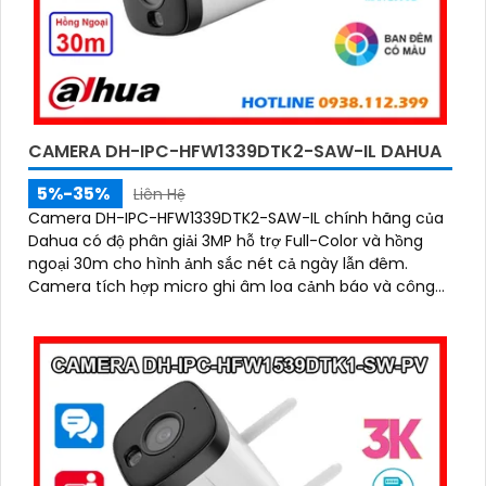
CAMERA DH-IPC-HFW1339DTK2-SAW-IL DAHUA
5%-35%
Liên Hệ
Camera DH-IPC-HFW1339DTK2-SAW-IL chính hãng của
Dahua có độ phân giải 3MP hỗ trợ Full-Color và hồng
ngoại 30m cho hình ảnh sắc nét cả ngày lẫn đêm.
Camera tích hợp micro ghi âm loa cảnh báo và công
nghệ AI giúp phát hiện con người, phương tiện chính
xác