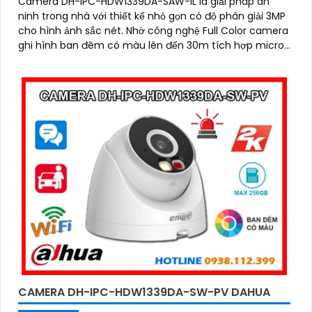
Camera DH-IPC-HDW1339DA-SAW-IL là giải pháp an
ninh trong nhà với thiết kế nhỏ gọn có độ phân giải 3MP
cho hình ảnh sắc nét. Nhờ công nghệ Full Color camera
ghi hình ban đêm có màu lên đến 30m tích hợp micro
thu âm rõ ràng và khả năng phát hiện người, phương
tiện thông minh
CAMERA DH-IPC-HDW1339DA-SW-PV DAHUA