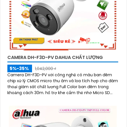
CAMERA DH-F3D-PV DAHUA CHẤT LƯỢNG
5%-35%
1,042,000 ₫
Camera DH-F3D-PV với công nghệ có màu ban đêm
chip xử lý CMOS micro thu âm và loa tích hợp cho đàm
thoại giám sát chất lượng Full Color ban đêm trong
khoảng cách 30m. hổ trợ khe cắm thẻ nhớ Micro SD
256GB công nghệ IP Wifi kết nối dễ dàng