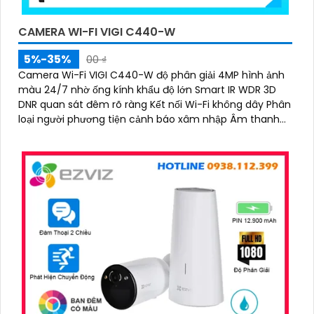
'
CAMERA WI-FI VIGI C440-W
5%-35%
00 ₫
Camera Wi-Fi VIGI C440-W độ phân giải 4MP hình ảnh
màu 24/7 nhờ ống kính khẩu độ lớn Smart IR WDR 3D
DNR quan sát đêm rõ ràng Kết nối Wi-Fi không dây Phân
loại người phương tiện cảnh báo xâm nhập Âm thanh
hai chiều Chuẩn nén H.265+ Lưu trữ microSD 256GB IP66
chống nước