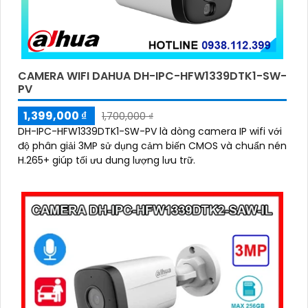
CAMERA WIFI DAHUA DH-IPC-HFW1339DTK1-SW-
PV
1,399,000 ₫
1,700,000 ₫
DH-IPC-HFW1339DTK1-SW-PV là dòng camera IP wifi với
độ phân giải 3MP sử dụng cảm biến CMOS và chuẩn nén
H.265+ giúp tối ưu dung lượng lưu trữ.