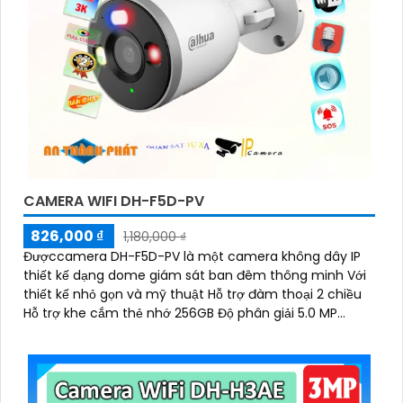
CAMERA WIFI DH-F5D-PV
826,000 ₫
1,180,000 ₫
Đượccamera DH-F5D-PV là một camera không dây IP
thiết kế dạng dome giám sát ban đêm thông minh Với
thiết kế nhỏ gọn và mỹ thuật Hỗ trợ đàm thoại 2 chiều
Hỗ trợ khe cắm thẻ nhớ 256GB Độ phân giải 5.0 MP
camera thích hợp cho nhiều loại công trình