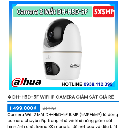
✲ DH-H5D-5F WIFI IP CAMERA GIÁM SÁT GIÁ RẺ
1,499,000 ₫
Liên h₫
Camera Wifi 2 Mắt DH-H5D-5F 10MP (5MP+5MP) là dòng
camera chuyên lắp trong nhà với khả năng giám sát
hình ảnh chất lượng 3K mang lại độ nét cao và đặc biệt