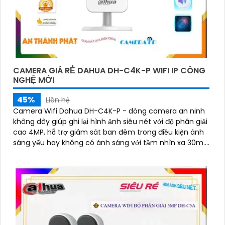
CAMERA GIÁ RẺ DAHUA DH-C4K-P WIFI IP CÔNG
NGHỆ MỚI
45%
Liên hệ
Camera Wifi Dahua DH-C4K-P - dòng camera an ninh
không dây giúp ghi lại hình ảnh siêu nét với độ phân giải
cao 4MP, hỗ trợ giám sát ban đêm trong điều kiện ánh
sáng yếu hay không có ánh sáng với tầm nhìn xa 30m.
Ngoài ra còn trang bị khả năng đàm thoại và phát hiện
con người chính xácCamera quan sát đặc biệt với lưu
trữ dữ liệu tại chỗ qua khe cắm thẻ nhớ Micro SD, IP
không dây, tích hợp chức năng chống cảnh báo
chuyển động giả bằng motion detection và nhận dạng
người