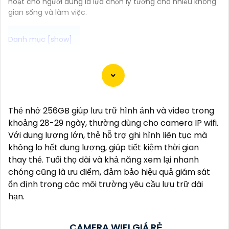
hoạt cho người dùng là lựa chọn lý tưởng cho nhiều không
gian sống và làm việc.
Dạ chắc chắn! Dưới đây là một số tư vấn về Camera
Wifi chính hãng và giải pháp phù hợp cho bạn:
📞
1:
**Tìm hiểu về các thương hiệu đáng tin cậy**:
Nếu bạn muốn mua Camera Wifi chính hãng, hãy
Thẻ nhớ 256GB giúp lưu trữ hình ảnh và video trong
chọn các thương hiệu uy tín như Imou, Ezviz,
khoảng 28-29 ngày, thường dùng cho camera IP wifi.
Kbvision, Hikvision...
Với dung lượng lớn, thẻ hỗ trợ ghi hình liên tục mà
⫷
2:
**Chất lượng hình ảnh**: Chọn Camera có độ
không lo hết dung lượng, giúp tiết kiệm thời gian
phân giải cao, cung cấp hình ảnh sắc nét và chất
thay thẻ. Tuổi thọ dài và khả năng xem lại nhanh
lượng trong mọi điều kiện ánh sáng.
chóng cũng là ưu điểm, đảm bảo hiệu quả giám sát
🐌
3:
**Chức năng theo dõi từ xa**: Chọn Camera có
ổn định trong các môi trường yêu cầu lưu trữ dài
khả năng theo dõi từ xa thông qua ứng dụng di động,
hạn.
để bạn có thể theo dõi nhà cửa mọi lúc mọi nơi.
4:
**Chức năng cảnh báo thông minh**: Lựa chọn
Camera có cảnh báo chuyển động, cảnh báo âm
CAMERA WIFI GIÁ RẺ