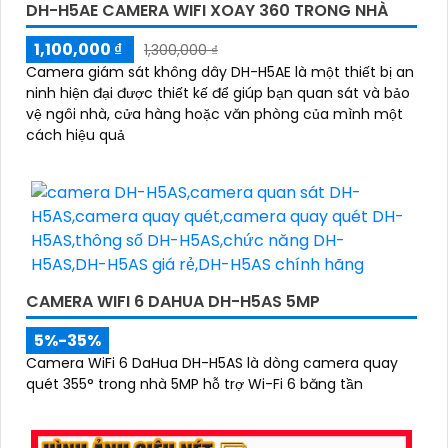
DH-H5AE CAMERA WIFI XOAY 360 TRONG NHÀ
1,100,000 ₫
1,300,000 ₫
Camera giám sát không dây DH-H5AE là một thiết bị an
ninh hiện đại được thiết kế để giúp bạn quan sát và bảo
vệ ngôi nhà, cửa hàng hoặc văn phòng của mình một
cách hiệu quả
CAMERA WIFI 6 DAHUA DH-H5AS 5MP
5%-35%
Camera WiFi 6 DaHua DH-H5AS là dòng camera quay
quét 355° trong nhà 5MP hỗ trợ Wi-Fi 6 băng tần