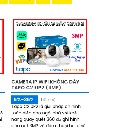
CAMERA IP WIFI KHÔNG DÂY
TAPO C210P2 (3MP)
5%-35%
Liên hệ
Tapo C210P2 là giải pháp an ninh
độ
toàn diện cho ngôi nhà với khả
i
năng quay quét 360 độ ghi hình
siêu nét 3MP và đàm thoại hai chiều
ắm
rõ ràng. Nhờ tầm nhìn hồng ngoại