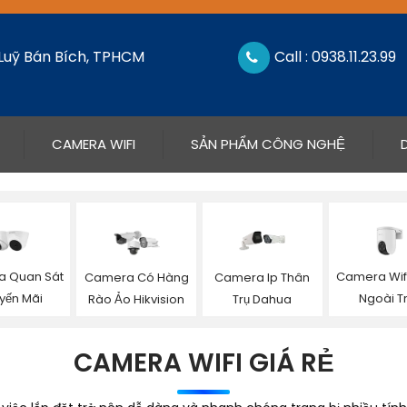
 Luỹ Bán Bích, TPHCM
Call : 0938.11.23.99
CAMERA WIFI
SẢN PHẨM CÔNG NGHỆ
 Quan Sát
Camera Wifi
Camera Có Hàng
Camera Ip Thân
yến Mãi
Ngoài Tr
Rào Ảo Hikvision
Trụ Dahua
CAMERA WIFI GIÁ RẺ