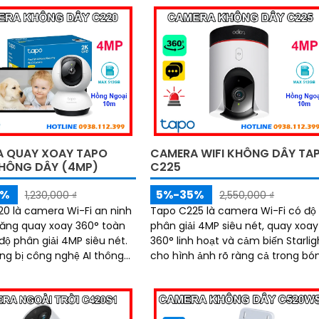
m, cùng tính năng phát
thẻ nhớ 512GB và công nghệ phát
yển động và gửi cảnh báo
hiện chuyển động thông minh luô
nh, camera giúp bạn theo
sẵn sàng bảo vệ ngôi nhà bạn 24
nhà mọi lúc, mọi nơi
 QUAY XOAY TAPO
CAMERA WIFI KHÔNG DÂY TA
HÔNG DÂY (4MP)
C225
5%
5%-35%
1,230,000 ₫
2,550,000 ₫
0 là camera Wi-Fi an ninh
Tapo C225 là camera Wi-Fi có độ
năng quay xoay 360° toàn
phân giải 4MP siêu nét, quay xoay
độ phân giải 4MP siêu nét.
360° linh hoạt và cảm biến Starlig
ng bị công nghệ AI thông
cho hình ảnh rõ ràng cả trong bó
m thoại hai chiều, hồng
tối. Công nghệ AI thông minh giúp
ầm xa 10m cùng khe cắm
phát hiện chuyển động chính xác
ên tới 512GB, ghi lại mọi
kết hợp đàm thoại 2 chiều, hồng
hắc quan trọng cả ngày lẫn
ngoại 10m, báo động bằng còi hú 