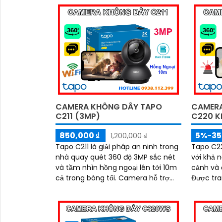
phát hiện chuyển động thông minh
ngoại 10
'
giúp bạn theo dõi và kiểm soát mọi
hiện chu
hoạt động trong ngôi nhà, dù ở bất
thông mi
cứ đâu
dõi ngôi 
CAMERA KHÔNG DÂY TAPO
CAMERA
C211 (3MP)
C220 K
850,000 ₫
5%-3
1,200,000 ₫
Tapo C211 là giải pháp an ninh trong
Tapo C22
nhà quay quét 360 độ 3MP sắc nét
với khả 
và tầm nhìn hồng ngoại lên tới 10m
cảnh và 
cả trong bóng tối. Camera hỗ trợ
Được tra
đàm thoại hai chiều rõ ràng, lưu trữ
minh, đà
dung lượng lớn qua khe thẻ nhớ
ngoại t
512GB và tự động phát hiện chuyển
thẻ nhớ l
động bất thường
khoảnh k