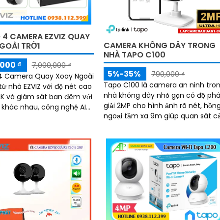
4 CAMERA EZVIZ QUAY
CAMERA KHÔNG DÂY TRONG
GOÀI TRỜI
NHÀ TAPO C100
000 ₫
7,000,000 ₫
5%-35%
790,000 ₫
 Camera Quay Xoay Ngoài
Tapo C100 là camera an ninh tro
từ nhà EZVIZ với độ nét cao
nhà không dây nhỏ gọn có độ ph
2K và giám sát ban đêm với
giải 2MP cho hình ảnh rõ nét, hồn
 khác nhau, công nghệ AI
ngoại tầm xa 9m giúp quan sát c
n và phân biệt các chuyển
trong đêm, cùng tính năng đàm
ẩn sát được quản lý tập
thoại hai chiều và phát hiện chuy
 đầu ghi hình IP WiFi
động thông minh nâng cao khả
năng bảo vệ. Hỗ trợ thẻ nhớ lên đến
512GB và dễ dàng quản lý qua ứn
dụng, Tapo C100 mang đến sự an
tâm trọn vẹn chỉ trong vài thao t
giá rẻ