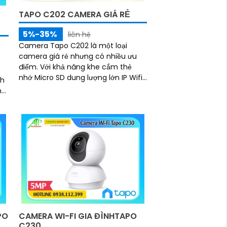
TAPO C202 CAMERA GIÁ RẺ
5%-35%
liên hệ
Camera Tapo C202 là một loại
camera giá rẻ nhưng có nhiều ưu
điểm. Với khả năng khe cắm thẻ
nhớ Micro SD dung lượng lớn IP Wifi
nh
chức năng đàm thoại 2 chiều hình
nh
ảnh chất lượng Full HD 1080P
ban
rữ
PO
CAMERA WI-FI GIA ĐÌNHTAPO
C230