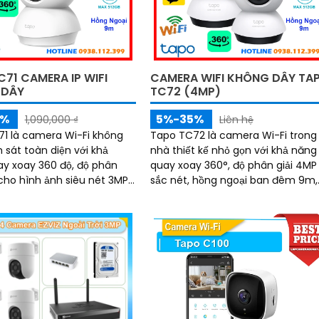
71 CAMERA IP WIFI
CAMERA WIFI KHÔNG DÂY TA
 DÂY
TC72 (4MP)
5%
5%-35%
1,090,000 ₫
Liên hệ
1 là camera Wi-Fi không
Tapo TC72 là camera Wi-Fi trong
 sát toàn diện với khả
nhà thiết kế nhỏ gọn với khả năng
y xoay 360 độ, độ phân
quay xoay 360°, độ phân giải 4MP
 cho hình ảnh siêu nét 3MP,
sắc nét, hồng ngoại ban đêm 9m,
 nhìn hồng ngoại 9m,
cùng đàm thoại 2 chiều chân thự
iúp bạn theo dõi rõ ràng
camera giúp bạn quan sát mọi
Hỗ trợ đàm thoại 2
ngóc ngách trong không gian sốn
hát hiện chuyển động và
Tích hợp tính năng phát hiện
g thông minh, camera TC71
chuyển động và báo động thông
ỉ ghi lại mọi khoảnh khắc
minh, cùng khe thẻ nhớ hỗ trợ đế
ọng mà còn chủ động bảo
512GB, Tapo TC72 mang đến sự a
àn cho ngôi nhà bạn
tâm tuyệt đối cho cả gia đình