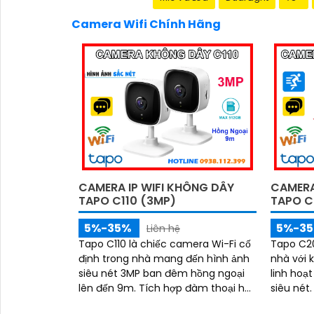
Camera Wifi Chính Hãng
CAMERA IP WIFI KHÔNG DÂY
CAMERA
TAPO C110 (3MP)
TAPO C
5%-35%
5%-3
Liên hệ
Tapo C110 là chiếc camera Wi-Fi cố
Tapo C20
định trong nhà mang đến hình ảnh
nhà với 
siêu nét 3MP ban đêm hồng ngoại
linh hoạt
lên đến 9m. Tích hợp đàm thoại hai
siêu nét. Tích hợp đàm thoại ha
chiều, hỗ trợ thẻ nhớ tối đa 512GB
chiều q