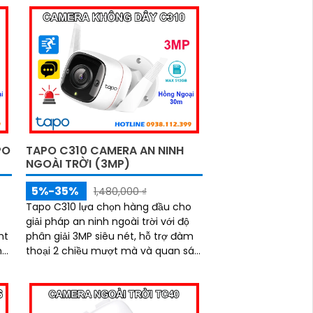
lên tới 10m và khe cắm thẻ nhớ hỗ
n
trợ đến 512GB, bạn có thể yên tâm
/7
giám sát cả ngày lẫn đêm
PO
TAPO C310 CAMERA AN NINH
NGOÀI TRỜI (3MP)
5%-35%
1,480,000 ₫
Tapo C310 lựa chọn hàng đầu cho
giải pháp an ninh ngoài trời với độ
ht
phân giải 3MP siêu nét, hỗ trợ đàm
ng
thoại 2 chiều mượt mà và quan sát
ban đêm cực rõ với hồng ngoại
,
30m. Công nghệ AI thông minh
camera tự động phát hiện chuyển
và
động, bật còi hú và đèn cảnh báo