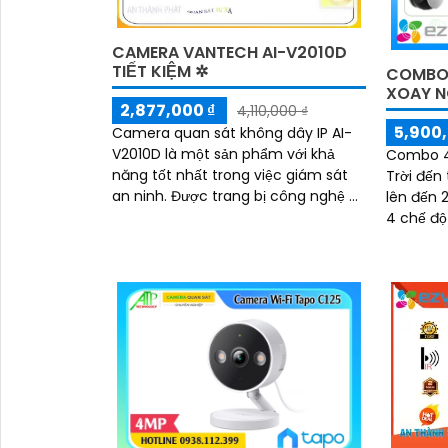
CAMERA VANTECH AI-V2010D
TIẾT KIỆM ✲
COMBO 
XOAY N
2,877,000 ₫
4,110,000 ₫
5,900,
Camera quan sát không dây IP AI-
V2010D là một sản phẩm với khả
Combo 4
năng tốt nhất trong việc giám sát
Trời đến 
an ninh. Được trang bị công nghệ AI,
lên đến 
camera này có khả năng cân bằng
4 chế độ
ánh sáng BLC, cho phép bạn giám
Phát hiệ
sát ngôi nhà của mình một cách
động chu
tốt hơn
trung bởi