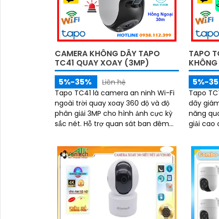
bền cao và mức giá cực kỳ ưu đãi
CAMERA KHÔNG DÂY TAPO
TAPO TC
TC41 QUAY XOAY (3MP)
KHÔNG
5%-35%
5%-3
Liên hệ
Tapo TC41 là camera an ninh Wi-Fi
Tapo TC7
ngoài trời quay xoay 360 độ và độ
dây giám
phân giải 3MP cho hình ảnh cực kỳ
năng qua
sắc nét. Hỗ trợ quan sát ban đêm
giải cao
có màu nhờ công nghệ hồng ngoại
cùng tầm
30m, đàm thoại 2 chiều chân thực
camera g
và lưu trữ thoải mái với khe cắm thẻ
cả ngày lẫn đêm. 
nhớ lên tới 512GB
chiều, p
báo độn
không ch
quan tr
vệ an to