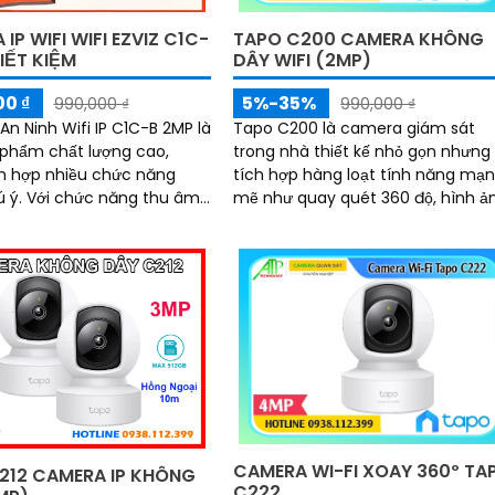
TAPO C200 CAMERA KHÔNG
IP WIFI WIFI EZVIZ C1C-
DÂY WIFI (2MP)
IẾT KIỆM
5%-35%
0 ₫
990,000 ₫
990,000 ₫
Tapo C200 là camera giám sát
n Ninh Wifi IP C1C-B 2MP là
trong nhà thiết kế nhỏ gọn nhưng
phẩm chất lượng cao,
tích hợp hàng loạt tính năng mạ
h hợp nhiều chức năng
mẽ như quay quét 360 độ, hình ả
ng thu âm
Full HD 2MP sắc nét và tầm nhìn 
iên nghi, nó cho phép người
đêm hồng ngoại rõ đến 10m.
o tiếp hai chiều qua
Camera đàm thoại hai chiều lưu t
lâu dài với khe thẻ nhớ hỗ trợ đến
512GB
CAMERA WI-FI XOAY 360º TA
212 CAMERA IP KHÔNG
C222