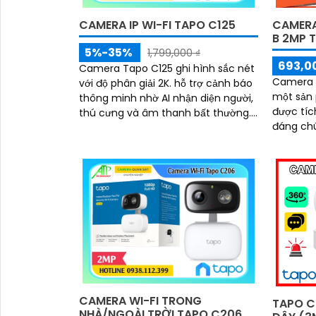
CAMERA IP WI-FI TAPO C125
CAMERA 
B 2MP T
5%-35%
1,799,000 ₫
693,00
Camera Tapo C125 ghi hình sắc nét
Camera A
với độ phân giải 2K. hỗ trợ cảnh báo
một sản 
thông minh nhờ AI nhận diện người,
được tíc
thú cưng và âm thanh bất thường.
đáng chú ý. Với chức nă
Tích hợp đèn hồng ngoại 940nm
và loa t
không...
dùng gia
camera
CAMERA WI-FI TRONG
TAPO C
NHÀ/NGOÀI TRỜI TAPO C206