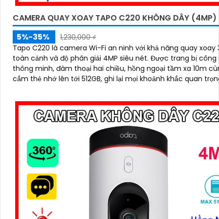
CAMERA QUAY XOAY TAPO C220 KHÔNG DÂY (4MP)
5%-35%
1,230,000 ₫
Tapo C220 là camera Wi-Fi an ninh với khả năng quay xoay
toàn cảnh và độ phân giải 4MP siêu nét. Được trang bị công nghệ AI
thông minh, đàm thoại hai chiều, hồng ngoại tầm xa 10m cù
cắm thẻ nhớ lên tới 512GB, ghi lại mọi khoảnh khắc quan trọn
ngày lẫn đêm