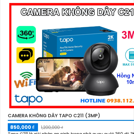
CAMERA KHÔNG DÂY TAPO C211 (3MP)
850,000 ₫
1,200,000 ₫
Tapo C211 là giải pháp an ninh trong nhà quay quét 360 độ 