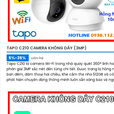
TAPO C210 CAMERA KHÔNG DÂY (3MP)
5%-35%
Liên hệ
Tapo C210 là camera Wi-Fi trong nhà quay quét 360° linh ho
phân giải 3MP sắc nét đến từng chi tiết. Được trang bị hồng ngoại
ban đêm, đàm thoại hai chiều, khe cắm thẻ nhớ 512GB và c
phát hiện chuyển động thông minh luôn sẵn sàng bảo vệ ng
bạn 24/7