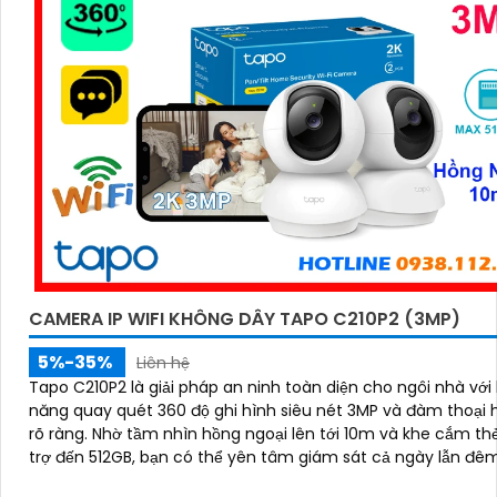
CAMERA IP WIFI KHÔNG DÂY TAPO C210P2 (3MP)
5%-35%
Liên hệ
Tapo C210P2 là giải pháp an ninh toàn diện cho ngôi nhà với
năng quay quét 360 độ ghi hình siêu nét 3MP và đàm thoại h
rõ ràng. Nhờ tầm nhìn hồng ngoại lên tới 10m và khe cắm thẻ nhớ hỗ
trợ đến 512GB, bạn có thể yên tâm giám sát cả ngày lẫn đê