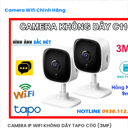
mây hoặc trên thẻ nhớ để bạn có thể xem lại khi cần.
Camera Wifi Chính Hãng
6:
**Chọn giải pháp phù hợp với gia đình và ngôi nhà củ
Xác định nhu cầu sử dụng, số lượng Camera cần lắp đặ
giải pháp phù hợp.
Nếu bạn cần thêm thông tin hoặc tư vấn cụ thể hơn, bạ
cho biết thêm chi tiết để Từng công trình có thể giúp đ
hơn.
'
CAMERA IP WIFI KHÔNG DÂY TAPO C110 (3MP)