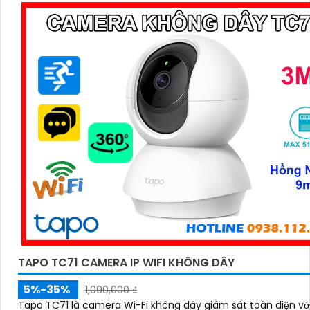
TAPO TC71 CAMERA IP WIFI KHÔNG DÂY
5%-35%
1,090,000 ₫
Tapo TC71 là camera Wi-Fi không dây giám sát toàn diện vớ