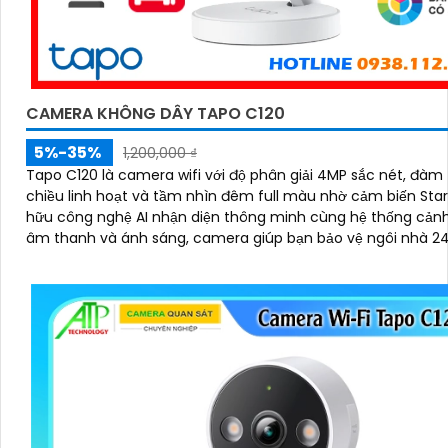
CAMERA KHÔNG DÂY TAPO C120
5%-35%
1,200,000 ₫
Tapo C120 là camera wifi với độ phân giải 4MP sắc nét, đàm 
chiều linh hoạt và tầm nhìn đêm full màu nhờ cảm biến Starlig
hữu công nghệ AI nhận diện thông minh cùng hệ thống cản
âm thanh và ánh sáng, camera giúp bạn bảo vệ ngôi nhà 2
cách chủ động