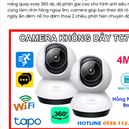
năng quay xoay 360 độ, độ phân giải cao cho hình ảnh siêu 
cùng tầm nhìn hồng ngoại 9m, camera giúp bạn theo dõi rõ
ngày lẫn đêm. Hỗ trợ đàm thoại 2 chiều, phát hiện chuyển động và
báo động thông minh, camera TC71 không chỉ ghi lại mọi k
khắc quan trọng mà còn chủ động bảo vệ an toàn cho ngôi