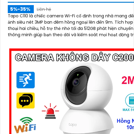
5%-35%
Liên hệ
Tapo C110 là chiếc camera Wi-Fi cố định trong nhà mang đế
ảnh siêu nét 3MP ban đêm hồng ngoại lên đến 9m. Tích hợp đàm
thoại hai chiều, hỗ trợ thẻ nhớ tối đa 512GB phát hiện chuyể
thông minh giúp bạn theo dõi và kiểm soát mọi hoạt động t
nhà, dù ở bất cứ đâu