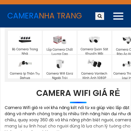
CAMERA
NHA TRANG
Bộ Camera Trong
Camera Quan Sát
Lắp Camera Chất
Camera 
Nhà
Khuyến Mãi
Lượng Cao
Rào Ảo Hi
Camera Wifi Ezviz
Camera Ip Thân Trụ
Camera Vantech
Camera Thi
Ngoài Trời
Dahua
Hình Ảnh 1080P
Loại 
CAMERA WIFI GIÁ RẺ
Camera Wifi giá rẻ với khả năng kết nối từ xa giúp việc lắp đặt
dàng và nhanh chóng trang bị nhiều tính năng hiện đại như đ
chiều, quay xoay 360 độ và khả năng phân biệt người, camera 
mang lại sự linh hoạt cho người dùng là lựa chọn lý tưởng cho