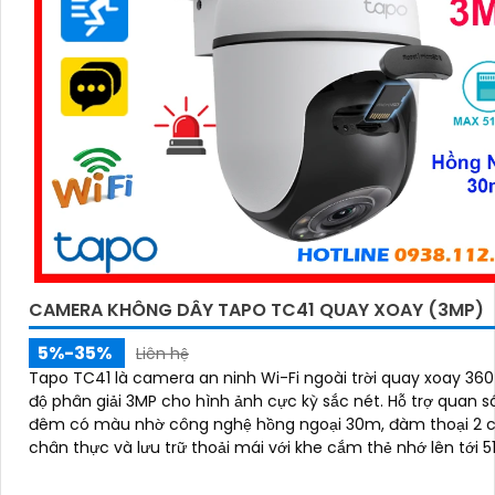
CAMERA KHÔNG DÂY TAPO TC41 QUAY XOAY (3MP)
5%-35%
Liên hệ
Tapo TC41 là camera an ninh Wi-Fi ngoài trời quay xoay 360
độ phân giải 3MP cho hình ảnh cực kỳ sắc nét. Hỗ trợ quan sát ban
đêm có màu nhờ công nghệ hồng ngoại 30m, đàm thoại 2 c
chân thực và lưu trữ thoải mái với khe cắm thẻ nhớ lên tới 5