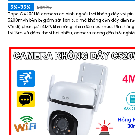
5%-35%
Liên hệ
Tapo C420S1 là camera an ninh ngoài trời không dây với pin
5200mAh bền bỉ giám sát liên tục mà không cần dây điện rư
Với độ phân giải 4MP, khả năng nhìn đêm có màu, tầm hồng
tới 15m và đàm thoại hai chiều, camera mang đến trải ngh
sát rõ nét