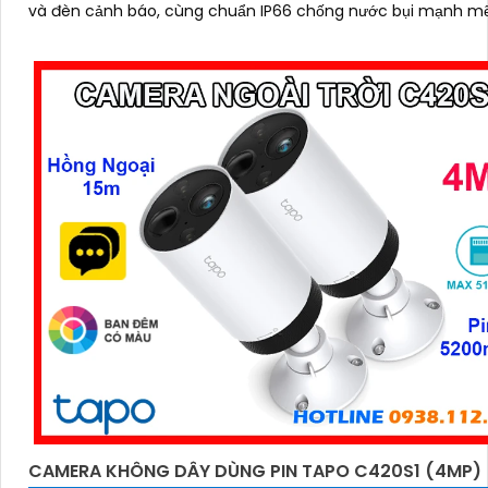
và đèn cảnh báo, cùng chuẩn IP66 chống nước bụi mạnh mẽ
camera C320WS đảm bảo an ninh vững chắc trong mọi điều
thời tiết độ bền cao và mức giá cực kỳ ưu đãi
CAMERA KHÔNG DÂY DÙNG PIN TAPO C420S1 (4MP)