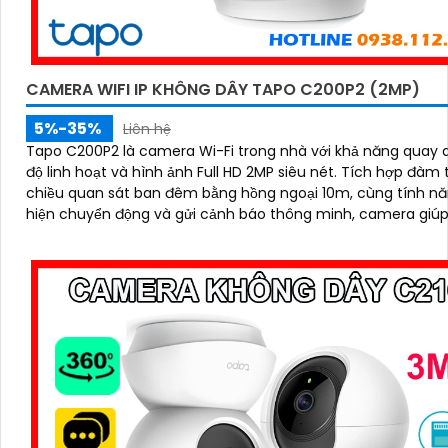
CAMERA WIFI IP KHÔNG DÂY TAPO C200P2 (2MP)
5%-35%
Liên hệ
Tapo C200P2 là camera Wi-Fi trong nhà với khả năng quay 
độ linh hoạt và hình ảnh Full HD 2MP siêu nét. Tích hợp đàm thoại hai
chiều quan sát ban đêm bằng hồng ngoại 10m, cùng tính n
hiện chuyển động và gửi cảnh báo thông minh, camera giú
theo dõi ngôi nhà mọi lúc, mọi nơi