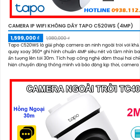
CAMERA IP WIFI KHÔNG DÂY TAPO C520WS (4MP)
1,599,000 ₫
1,980,000 ₫
Tapo C520WS là giải pháp camera an ninh ngoài trời với kh
quay xoay 360° ghi hình chuẩn 4MP siêu nét và tầm nhìn 
ấn tượng lên tới 30m. Tích hợp công nghệ đàm thoại hai chiều, phát
hiện chuyển động thông minh và báo động kịp thời, camera
kiểm soát an toàn dù ở bất cứ đâu