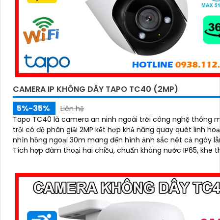
CAMERA IP KHÔNG DÂY TAPO TC40 (2MP)
5%-35%
Liên hệ
Tapo TC40 là camera an ninh ngoài trời công nghệ thông m
trội có độ phân giải 2MP kết hợp khả năng quay quét linh ho
nhìn hồng ngoại 30m mang đến hình ảnh sắc nét cả ngày l
Tích hợp đàm thoại hai chiều, chuẩn kháng nước IP65, khe t
lên đến 512GB cùng tính năng phát hiện người và theo dõi c
động tự động, giúp bạn kiểm soát an ninh dễ dàng và hiệu q