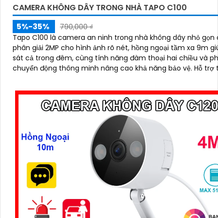
CAMERA KHÔNG DÂY TRONG NHÀ TAPO C100
5%-35%
790,000 ₫
Tapo C100 là camera an ninh trong nhà không dây nhỏ gọn 
phân giải 2MP cho hình ảnh rõ nét, hồng ngoại tầm xa 9m g
sát cả trong đêm, cùng tính năng đàm thoại hai chiều và ph
chuyển động thông minh nâng cao khả năng bảo vệ. Hỗ trợ thẻ nhớ
lên đến 512GB và dễ dàng quản lý qua ứng dụng, Tapo C100
đến sự an tâm trọn vẹn chỉ trong vài thao tác giá rẻ