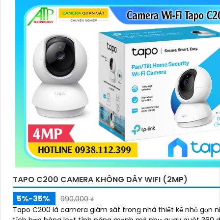
TAPO C200 CAMERA KHÔNG DÂY WIFI (2MP)
5%-35%
990,000 ₫
Tapo C200 là camera giám sát trong nhà thiết kế nhỏ gọn 