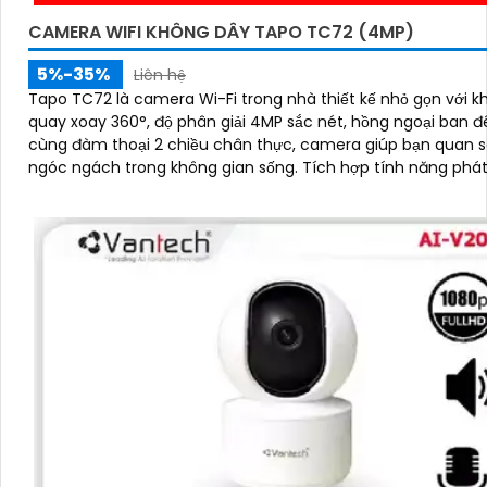
CAMERA WIFI KHÔNG DÂY TAPO TC72 (4MP)
5%-35%
Liên hệ
Tapo TC72 là camera Wi-Fi trong nhà thiết kế nhỏ gọn với k
quay xoay 360°, độ phân giải 4MP sắc nét, hồng ngoại ban 
cùng đàm thoại 2 chiều chân thực, camera giúp bạn quan s
ngóc ngách trong không gian sống. Tích hợp tính năng phát hiện
chuyển động và báo động thông minh, cùng khe thẻ nhớ hỗ 
512GB, Tapo TC72 mang đến sự an tâm tuyệt đối cho cả gia