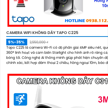
CAMERA WIFI KHÔNG DÂY TAPO C225
5%-35%
2,550,000 ₫
Tapo C225 là camera Wi-Fi có độ phân giải 4MP siêu nét, q
360° linh hoạt và cảm biến Starlight cho hình ảnh rõ ràng cả
bóng tối. Công nghệ AI thông minh giúp phát hiện chuyển động
chính xác, kết hợp đàm thoại 2 chiều, hồng ngoại 10m, báo 
bằng còi hú và đèn nháy, mang đến giải pháp an ninh toàn di
khe cắm thẻ nhớ hỗ trợ tới 512GB lưu trữ lâu dài