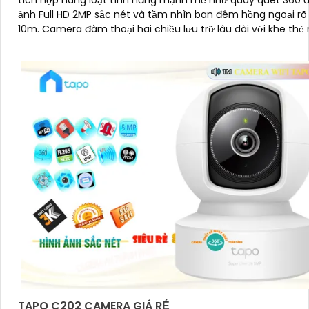
tích hợp hàng loạt tính năng mạnh mẽ như quay quét 360 đ
ảnh Full HD 2MP sắc nét và tầm nhìn ban đêm hồng ngoại rõ
10m. Camera đàm thoại hai chiều lưu trữ lâu dài với khe thẻ nhớ hỗ
trợ đến 512GB
TAPO C202 CAMERA GIÁ RẺ