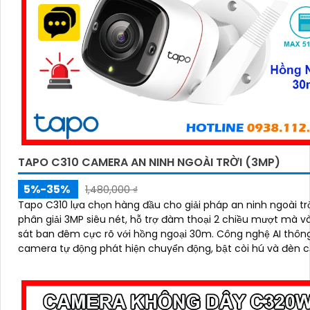
TAPO C310 CAMERA AN NINH NGOÀI TRỜI (3MP)
5%-35%
1,480,000 ₫
Tapo C310 lựa chọn hàng đầu cho giải pháp an ninh ngoài trờ
phân giải 3MP siêu nét, hỗ trợ đàm thoại 2 chiều mượt mà v
sát ban đêm cực rõ với hồng ngoại 30m. Công nghệ AI thông minh
camera tự động phát hiện chuyển động, bật còi hú và đèn 
kịp thời, bảo vệ an toàn tuyệt đối