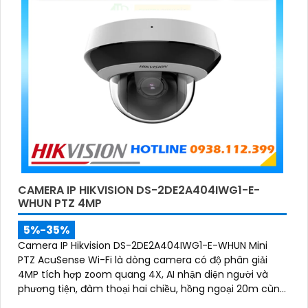
CAMERA IP HIKVISION DS-2DE2A404IWG1-E-
WHUN PTZ 4MP
5%-35%
Camera IP Hikvision DS-2DE2A404IWG1-E-WHUN Mini
PTZ AcuSense Wi-Fi là dòng camera có độ phân giải
4MP tích hợp zoom quang 4X, AI nhận diện người và
phương tiện, đàm thoại hai chiều, hồng ngoại 20m cùng
khả năng kết nối không dây linh hoạt cho hệ thống giám