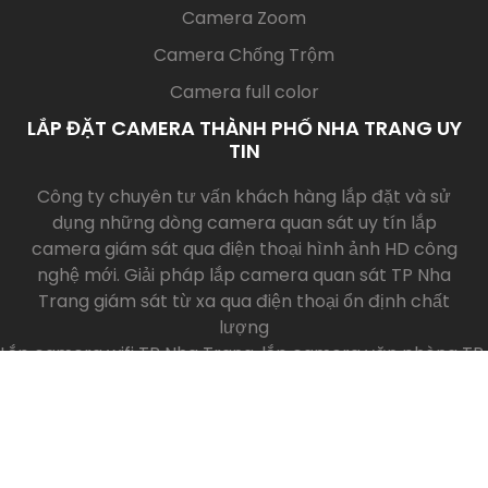
Camera Vantech
Camera Imou
Camera Ezviz
CÔNG NGHỆ CAMERA
(current)
Camera AI
Camera IP
Camera Zoom
Camera Chống Trộm
Camera full color
LẮP ĐẶT CAMERA THÀNH PHỐ NHA TRANG UY
TIN
Công ty chuyên tư vấn khách hàng lắp đặt và sử
dụng những dòng camera quan sát uy tín lắp