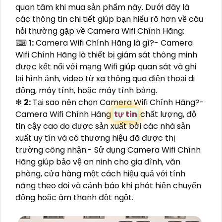
quan tâm khi mua sản phẩm này. Dưới đây là
các thông tin chi tiết giúp bạn hiểu rõ hơn về câu
hỏi thường gặp về Camera Wifi Chính Hãng:
⌨
1:
Camera Wifi Chính Hãng là gì?- Camera
Wifi Chính Hãng là thiết bị giám sát thông minh
được kết nối với mạng Wifi giúp quan sát và ghi
lại hình ảnh, video từ xa thông qua điện thoại di
động, máy tính, hoặc máy tính bảng.
❇
2:
Tại sao nên chọn Camera Wifi Chính Hãng?-
Camera Wifi Chính Hãng
tự tin
chất lượng, độ
tin cậy cao do được sản xuất bởi các nhà sản
xuất uy tín và có thương hiệu đã được thị
trường công nhận.- Sử dụng Camera Wifi Chính
Hãng giúp bảo vệ an ninh cho gia đình, văn
phòng, cửa hàng một cách hiệu quả với tính
năng theo dõi và cảnh báo khi phát hiện chuyển
động hoặc âm thanh đột ngột.