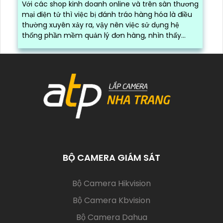
PHẦN MỀM QUẢN LÝ ĐÓNG HÀNG
Lần xem: 2317
5/8/2026 4:58:19 PM
Với các shop kinh doanh online và trên sàn thương
mại điện tử thì việc bị đánh tráo hàng hóa là điều
thường xuyên xảy ra, vậy nên việc sử dụng hệ
thống phần mềm quản lý đơn hàng, nhìn thấy
được quá trình đóng gói hàng hóa, kèm theo đấy
là quy trình đóng gói cũng được ghi lại một cách
dễ dàng