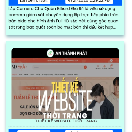
Lần xem: 1354
4/21/2026 2:29:22 PM
Lắp Camera Cho Quán Billiard Giá Rẻ là việc sử dụng
camera giám sát chuyên dụng lắp trực tiếp phía trên
bàn bida cho hình ảnh Full HD sắc nét cùng góc quan
sát rộng bao quát toàn bộ mặt bàn thi đấu kết hợp
cùng phần mềm của AN THÀNH PHÁT để tăng trải
nghiệm của người dùng
THIẾT KẾ WEBSITE THỜI TRANG