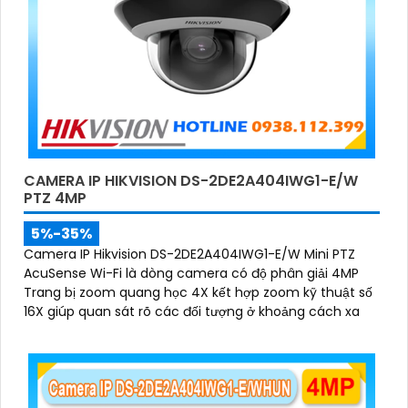
CAMERA IP HIKVISION DS-2DE2A404IWG1-E/W
PTZ 4MP
5%-35%
Camera IP Hikvision DS-2DE2A404IWG1-E/W Mini PTZ
AcuSense Wi-Fi là dòng camera có độ phân giải 4MP
Trang bị zoom quang học 4X kết hợp zoom kỹ thuật số
16X giúp quan sát rõ các đối tượng ở khoảng cách xa