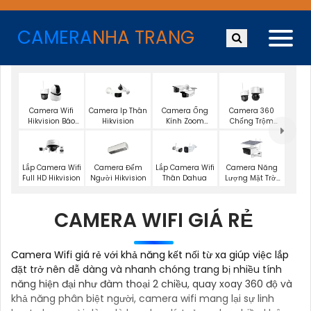
CAMERA
NHA TRANG
Camera Wifi
Camera Ip Thân
Camera Ống
Camera 360
Hikvision Báo
Hikvision
Kính Zoom
Chống Trộm
Động
Hikvision
Hikvision
Camera Đếm
Camera Năng
Lắp Camera Wifi
Lắp Camera Wifi
Người Hikvision
Lượng Mặt Trời
Full HD Hikvision
Thân Dahua
Dahua
CAMERA WIFI GIÁ RẺ
Camera Wifi giá rẻ với khả năng kết nối từ xa giúp việc lắp
đặt trở nên dễ dàng và nhanh chóng trang bị nhiều tính
năng hiện đại như đàm thoại 2 chiều, quay xoay 360 độ và
khả năng phân biệt người, camera wifi mang lại sự linh