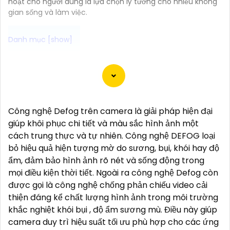
hoạt cho người dùng là lựa chọn lý tưởng cho nhiều không
gian sống và làm việc.
Dạ chắc chắn! Dưới đây là một số tư vấn về Camera
Wifi chính hãng và giải pháp phù hợp cho bạn:
📞
1:
**Tìm hiểu về các thương hiệu đáng tin cậy**:
Nếu bạn muốn mua Camera Wifi chính hãng, hãy
Công nghệ Defog trên camera là giải pháp hiện đại
chọn các thương hiệu uy tín như Imou, Ezviz,
giúp khôi phục chi tiết và màu sắc hình ảnh một
Kbvision, Hikvision...
cách trung thực và tự nhiên. Công nghệ DEFOG loại
⫷
2:
**Chất lượng hình ảnh**: Chọn Camera có độ
bỏ hiệu quả hiện tượng mờ do sương, bụi, khói hay độ
phân giải cao, cung cấp hình ảnh sắc nét và chất
ẩm, đảm bảo hình ảnh rõ nét và sống động trong
lượng trong mọi điều kiện ánh sáng.
mọi điều kiện thời tiết. Ngoài ra công nghệ Defog còn
🐌
3:
**Chức năng theo dõi từ xa**: Chọn Camera có
được gọi là công nghệ chống phản chiếu video cải
khả năng theo dõi từ xa thông qua ứng dụng di động,
thiện đáng kể chất lượng hình ảnh trong môi trường
để bạn có thể theo dõi nhà cửa mọi lúc mọi nơi.
khắc nghiệt khói bụi , độ ẩm sương mù. Điều này giúp
4:
**Chức năng cảnh báo thông minh**: Lựa chọn
camera duy trì hiệu suất tối ưu phù hợp cho các ứng
Camera có cảnh báo chuyển động, cảnh báo âm