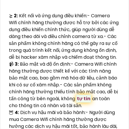
⋩
2:
Kết nối và ứng dụng điều khiển:- Camera
Wifi chính hãng thường được hỗ trợ bởi các ứng
dụng điều khiển chính thức, giúp người dùng dễ
dàng theo dõi và điều chỉnh camera từ xa.- Các
sản phẩm không chính hãng có thể gây ra sự cố
trong quá trình kết nối, ứng dụng không ổn định,
dễ bị hacker xâm nhập và chiếm đoạt thông tin.
📹
3:
Bảo mật và độ ổn định:- Camera Wifi chính
hãng thường được thiết kế với các tính năng
bảo mật cao, bao gồm mã hóa dữ liệu, cảnh báo
khi có sự cố xâm nhập.- Các sản phẩm không
chính hãng thường thiếu tính bảo mật cao, dễ bị
tấn công từ bên ngoài, không
tự tin
an toàn
cho thông tin cá nhân và tài sản.
🦉
4:
Dịch vụ hậu mãi và bảo hành:- Người dùng
mua Camera Wifi chính hãng thường được
hưởng các dịch vụ hậu mãi tốt, bảo hành lâu dài,