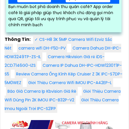
Bạn muốn bứt phá doanh thu quán café? App order
café là giải pháp giúp thực khách chủ động gọi món
qua QR, giúp tối ưu quy trình phục vụ và quản lý tài
chính minh bạch
Thông Tin:
✓ CS-H8 3K 5MP Camera Wifi Ezviz Sắc
Nét
camera wifi DH-F5D-PV
Camera Dahua DH-IPC-
HDW3249TP-ZS-IL
Camera Hikvision Giá rẻ iDS-
2CD7146G0-IZS
Camera IP Dahua DH-IPC-HDW1230T1P-
S5
Review Camera Ống Kính Kép Cruiser Z 3K IPC-S7DP-
5M0WEZ
Giới Thiệu Camera Wifi IMOU IPC-A42EP-L
Báo Giá Camera Ip Kbvision Giá Rè
Giới Thiệu Camera
Wifi Dùng Pin 2K IMOU IPC-B32P-V2
Giới Thiệu Camera
Imou Ngoài Trời IPC-S21FP