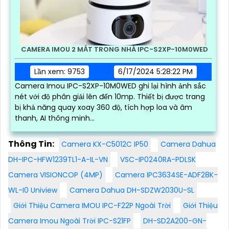
CAMERA IMOU 2 MẮT TRONG NHÀ IPC-S2XP-10M0WED
Lần xem: 9753
6/17/2024 5:28:22 PM
Camera Imou IPC-S2XP-10M0WED ghi lại hình ảnh sắc
nét với độ phân giải lên đến 10mp. Thiết bị được trang
bị khả năng quay xoay 360 độ, tích hợp loa và âm
thanh, AI thông minh...
Thông Tin:
Camera KX-C5012C IP50
Camera Dahua
DH-IPC-HFW1239TL1-A-IL-VN
VSC-IP0240RA-PDLSK
Camera VISIONCOP (4MP)
Camera IPC3634SE-ADF28K-
WL-I0 Uniview
Camera Dahua DH-SDZW2030U-SL
Giới Thiệu Camera IMOU IPC-F22P Ngoài Trời
Giới Thiệu
Camera Imou Ngoài Trời IPC-S21FP
DH-SD2A200-GN-