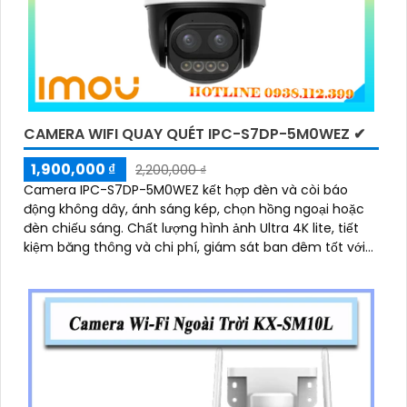
CAMERA WIFI QUAY QUÉT IPC-S7DP-5M0WEZ ✔
1,900,000 ₫
2,200,000 ₫
Camera IPC-S7DP-5M0WEZ kết hợp đèn và còi báo
động không dây, ánh sáng kép, chọn hồng ngoại hoặc
đèn chiếu sáng. Chất lượng hình ảnh Ultra 4K lite, tiết
kiệm băng thông và chi phí, giám sát ban đêm tốt với
hồng ngoại 50m