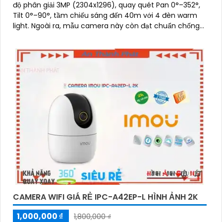
độ phân giải 3MP (2304x1296), quay quét Pan 0°–352°,
Tilt 0°–90°, tầm chiếu sáng đến 40m với 4 đèn warm
light. Ngoài ra, mẫu camera này còn đạt chuẩn chống
nước IP66, hỗ trợ thẻ nhớ tối đa 256GB, kết nối Wi-Fi 2
CAMERA WIFI GIÁ RẺ IPC-A42EP-L HÌNH ẢNH 2K
1,000,000 ₫
1,800,000 ₫