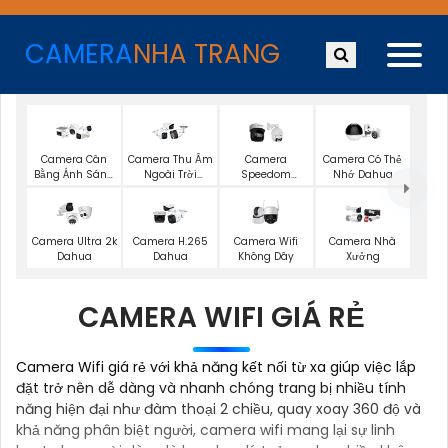
CAMERA
NHA TRANG
Camera Cân
Camera Thu Âm
Camera
Camera Có Thẻ
Bằng Ánh Sáng
Ngoài Trời
Speedom
Nhớ Dahua
Super Adapt
Dahua
Dahua
Camera Wifi
Camera Ultra 2k
Camera H.265
Camera Nhà
Không Dây
Dahua
Dahua
Xưởng
CAMERA WIFI GIÁ RẺ
Camera Wifi giá rẻ với khả năng kết nối từ xa giúp việc lắp
đặt trở nên dễ dàng và nhanh chóng trang bị nhiều tính
năng hiện đại như đàm thoại 2 chiều, quay xoay 360 độ và
khả năng phân biệt người, camera wifi mang lại sự linh