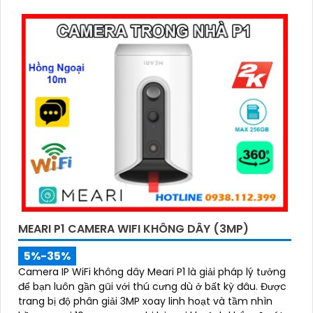
MEARI P1 CAMERA WIFI KHÔNG DÂY (3MP)
5%-35%
Camera IP WiFi không dây Meari P1 là giải pháp lý tưởng
để bạn luôn gần gũi với thú cưng dù ở bất kỳ đâu. Được
trang bị độ phân giải 3MP xoay linh hoạt và tầm nhìn