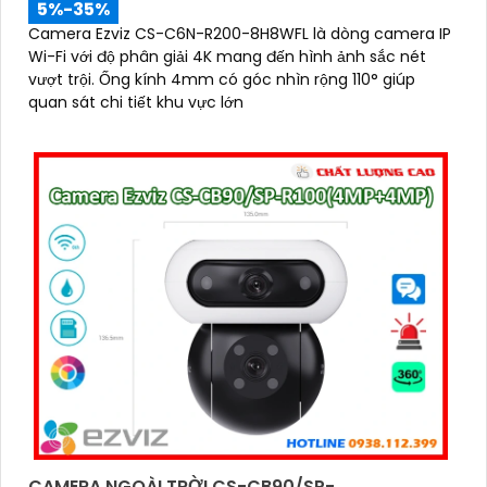
5%-35%
'
Camera Ezviz CS-C6N-R200-8H8WFL là dòng camera IP
Wi-Fi với độ phân giải 4K mang đến hình ảnh sắc nét
vượt trội. Ống kính 4mm có góc nhìn rộng 110° giúp
quan sát chi tiết khu vực lớn
CAMERA NGOÀI TRỜI CS-CB90/SP-