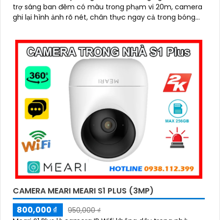
trợ sáng ban đêm có màu trong phạm vi 20m, camera
ghi lại hình ảnh rõ nét, chân thực ngay cả trong bóng
tối. Hỗ trợ đàm thoại 2 chiều, khe cắm thẻ nhớ lên đến
256GB, còi hú cảnh báo và chuẩn chống nước IP66,
MEARI L1 Plus mang đến sự an tâm tuyệt đối cho không
gian sống của bạn
CAMERA MEARI MEARI S1 PLUS (3MP)
800,000 ₫
950,000 ₫