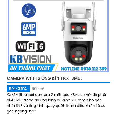
CAMERA WI-FI 2 ỐNG KÍNH KX-SM6L
5%-35%
liên hệ
KX-SM6L là loại camera 2 mắt của KBvision với độ phân
giải 6MP, trong đó ống kính cố định 2. 8mm cho góc
nhìn 95° và ống kính quay quét 6mm điều khiển từ xa
góc ngang 352°