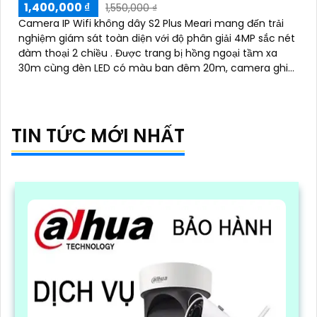
1,400,000 ₫
1,550,000 ₫
Camera IP Wifi không dây S2 Plus Meari mang đến trải
nghiệm giám sát toàn diện với độ phân giải 4MP sắc nét
đàm thoại 2 chiều . Được trang bị hồng ngoại tầm xa
30m cùng đèn LED có màu ban đêm 20m, camera ghi
lại hình ảnh rõ ràng bất kể ngày đêm
TIN TỨC MỚI NHẤT