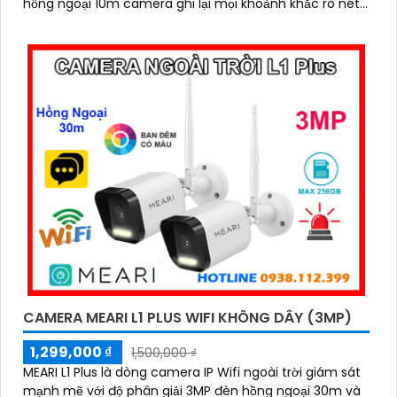
hồng ngoại 10m camera ghi lại mọi khoảnh khắc rõ nét
cả ngày lẫn đêm
CAMERA MEARI L1 PLUS WIFI KHÔNG DÂY (3MP)
1,299,000 ₫
1,500,000 ₫
MEARI L1 Plus là dòng camera IP Wifi ngoài trời giám sát
mạnh mẽ với độ phân giải 3MP đèn hồng ngoại 30m và