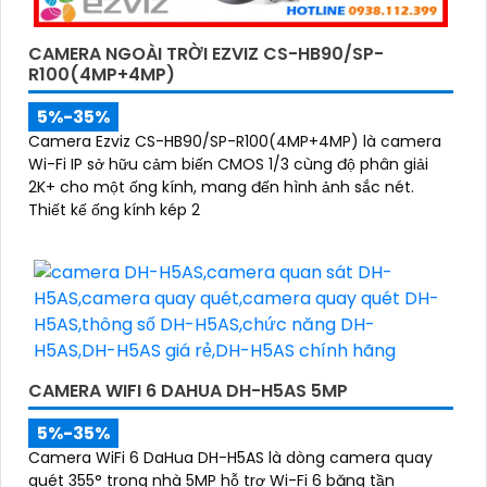
CAMERA NGOÀI TRỜI EZVIZ CS-HB90/SP-
R100(4MP+4MP)
5%-35%
Camera Ezviz CS-HB90/SP-R100(4MP+4MP) là camera
Wi-Fi IP sở hữu cảm biến CMOS 1/3 cùng độ phân giải
2K+ cho một ống kính, mang đến hình ảnh sắc nét.
Thiết kế ống kính kép 2
CAMERA WIFI 6 DAHUA DH-H5AS 5MP
5%-35%
Camera WiFi 6 DaHua DH-H5AS là dòng camera quay
quét 355° trong nhà 5MP hỗ trợ Wi-Fi 6 băng tần