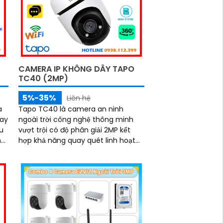
hớ
CAMERA IP KHÔNG DÂY TAPO
TC40 (2MP)
5%-35%
Liên hệ
a
Tapo TC40 là camera an ninh
uay
ngoài trời công nghệ thông minh
u
vượt trội có độ phân giải 2MP kết
ng
hợp khả năng quay quét linh hoạt
và tầm nhìn hồng ngoại 30m mang
đến hình ảnh sắc nét cả ngày lẫn
đêm. Tích hợp đàm thoại hai chiều,
iểm
chuẩn kháng nước IP65, khe thẻ nhớ
lên đến 512GB cùng tính năng phát
hiện người và theo dõi chuyển động
tự động, giúp bạn kiểm soát an ninh