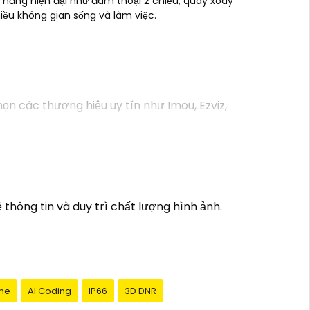
h năng hiện đại như đàm thoại 2 chiều, quay xoay
iều không gian sống và làm việc.
n các thương hiệu uy tín như Imou, Ezviz,
ợng trong mọi điều kiện ánh sáng.
ng, để bạn có thể theo dõi nhà cửa mọi lúc
 để bạn có thể biết khi có sự kiện đột
thông tin và duy trì chất lượng hình ảnh.
xem lại khi cần.
Camera cần lắp đặt để chọn giải pháp phù
ình có thể giúp đỡ bạn tốt hơn.
me
AI Coding
IP66
3D DNR