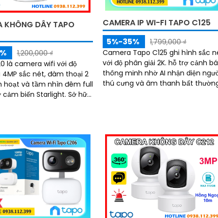
CAMERA IP WI-FI TAPO C125
 KHÔNG DÂY TAPO
5%-35%
1,799,000 ₫
5%
Camera Tapo C125 ghi hình sắc n
1,200,000 ₫
với độ phân giải 2K. hỗ trợ cảnh báo
0 là camera wifi với độ
thông minh nhờ AI nhận diện ngườ
i 4MP sắc nét, đàm thoại 2
thú cưng và âm thanh bất thường
nh hoạt và tầm nhìn đêm full
Tích hợp đèn hồng ngoại 940nm
m biến Starlight. Sở hữu
không...
ệ AI nhận diện thông minh
 thống cảnh báo âm thanh
áng, camera giúp bạn bảo
nhà 24/7 một cách chủ