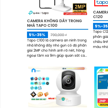
CAMERA
C120
CAMERA KHÔNG DÂY TRONG
NHÀ TAPO C100
5%-3
Tapo C12
5%-35%
790,000 ₫
phân giả
Tapo C100 là camera an ninh trong
chiều li
nhà không dây nhỏ gọn có độ phân
màu nhờ cả
giải 2MP cho hình ảnh rõ nét, hồng
công ngh
ngoại tầm xa 9m giúp quan sát cả
cùng hệ
trong đêm, cùng tính năng đàm
và ánh s
thoại hai chiều và phát hiện chuyển
vệ ngôi 
động thông minh nâng cao khả
động
năng bảo vệ. Hỗ trợ thẻ nhớ lên đến
512GB và dễ dàng quản lý qua ứng
dụng, Tapo C100 mang đến sự an
tâm trọn vẹn chỉ trong vài thao tác
giá rẻ