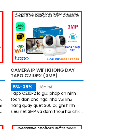
CAMERA IP WIFI KHÔNG DÂY
TAPO C210P2 (3MP)
5%-35%
Liên hệ
Tapo C210P2 là giải pháp an ninh
độ
toàn diện cho ngôi nhà với khả
i
năng quay quét 360 độ ghi hình
siêu nét 3MP và đàm thoại hai chiều
ắm
rõ ràng. Nhờ tầm nhìn hồng ngoại
lên tới 10m và khe cắm thẻ nhớ hỗ