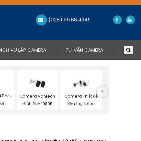
(028) 66.88.4949
DỊCH VỤ LẮP CAMERA
TƯ VẤN CAMERA
 Ezviz
Camera Vantech
Camera Thiết Kế
ời
Hình Ảnh 1080P
Kim Loại Imou