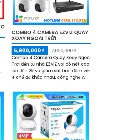
dễ dàng và hiệu quả
PO
COMBO 4 CAMERA EZVIZ QUAY
XOAY NGOÀI TRỜI
5,900,000 ₫
7,000,000 ₫
Combo 4 Camera Quay Xoay Ngoài
Trời đến từ nhà EZVIZ với độ nét cao
lên đến 2K và giám sát ban đêm với
4 chế độ khác nhau, công nghệ AI
c,
Phát hiện và phân biệt các chuyển
động chuẩn sát được quản lý tập
g.
trung bởi đầu ghi hình IP WiFi
n
n