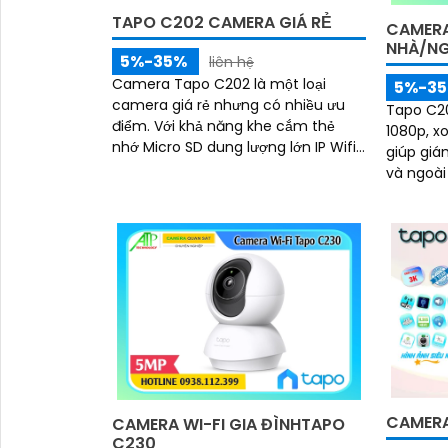
TAPO C202 CAMERA GIÁ RẺ
CAMERA
NHÀ/NG
5%-35%
liên hệ
Camera Tapo C202 là một loại
5%-3
camera giá rẻ nhưng có nhiều ưu
Tapo C20
điểm. Với khả năng khe cắm thẻ
1080p, x
nhớ Micro SD dung lượng lớn IP Wifi
giúp giá
chức năng đàm thoại 2 chiều hình
và ngoài trời. Đèn chi
ảnh chất lượng Full HD 1080P
hợp mang
đêm
CAMERA
CAMERA WI-FI GIA ĐÌNHTAPO
C230