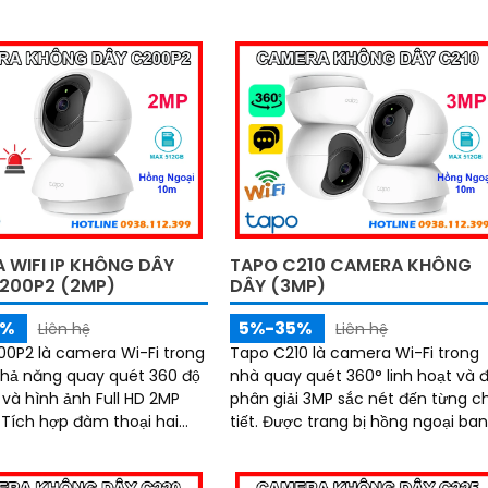
 WIFI IP KHÔNG DÂY
TAPO C210 CAMERA KHÔNG
200P2 (2MP)
DÂY (3MP)
5%
5%-35%
Liên hệ
Liên hệ
0P2 là camera Wi-Fi trong
Tapo C210 là camera Wi-Fi trong
khả năng quay quét 360 độ
nhà quay quét 360° linh hoạt và 
 và hình ảnh Full HD 2MP
phân giải 3MP sắc nét đến từng ch
i
tiết. Được trang bị hồng ngoại ban
uan sát ban đêm bằng hồng
đêm, đàm thoại hai chiều, khe c
m, cùng tính năng phát
thẻ nhớ 512GB và công nghệ phát