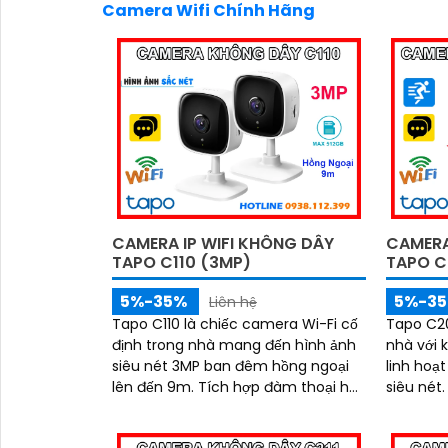
Camera Wifi Chính Hãng
CAMERA IP WIFI KHÔNG DÂY
CAMERA
TAPO C110 (3MP)
TAPO C
5%-35%
5%-3
Liên hệ
Tapo C110 là chiếc camera Wi-Fi cố
Tapo C20
định trong nhà mang đến hình ảnh
nhà với 
siêu nét 3MP ban đêm hồng ngoại
linh hoạt
lên đến 9m. Tích hợp đàm thoại hai
siêu nét. Tích hợp đàm thoại ha
chiều, hỗ trợ thẻ nhớ tối đa 512GB
chiều q
phát hiện chuyển động thông minh
ngoại 10