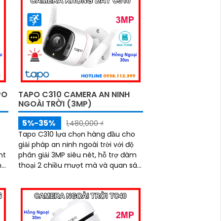
n
trợ đến 512GB, bạn có thể yên tâm
/7
giám sát cả ngày lẫn đêm
PO
TAPO C310 CAMERA AN NINH
NGOÀI TRỜI (3MP)
5%-35%
1,480,000 ₫
Tapo C310 lựa chọn hàng đầu cho
giải pháp an ninh ngoài trời với độ
ht
phân giải 3MP siêu nét, hỗ trợ đàm
ng
thoại 2 chiều mượt mà và quan sát
ban đêm cực rõ với hồng ngoại
,
30m. Công nghệ AI thông minh
camera tự động phát hiện chuyển
và
động, bật còi hú và đèn cảnh báo
kịp thời, bảo vệ an toàn tuyệt đối