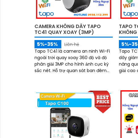
CAMERA KHÔNG DÂY TAPO
TAPO TC
TC41 QUAY XOAY (3MP)
KHÔNG
5%-35%
5%-3
Liên hệ
Tapo TC41 là camera an ninh Wi-Fi
Tapo TC7
ngoài trời quay xoay 360 độ và độ
dây giám
phân giải 3MP cho hình ảnh cực kỳ
năng qua
sắc nét. Hỗ trợ quan sát ban đêm
giải cao
có màu nhờ công nghệ hồng ngoại
cùng tầm
30m, đàm thoại 2 chiều chân thực
camera g
và lưu trữ thoải mái với khe cắm thẻ
cả ngày lẫn đêm. 
nhớ lên tới 512GB
chiều, p
báo độn
không ch
quan tr
vệ an to