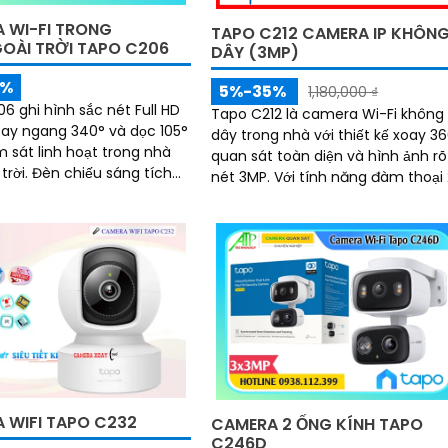
 WI-FI TRONG
TAPO C212 CAMERA IP KHÔN
OÀI TRỜI TAPO C206
DÂY (3MP)
5%
5%-35%
1,180,000 ₫
6 ghi hình sắc nét Full HD
Tapo C212 là camera Wi-Fi không
oay ngang 340° và dọc 105°
dây trong nhà với thiết kế xoay 3
m sát linh hoạt trong nhà
quan sát toàn diện và hình ảnh rõ
ếu sáng tích
nét 3MP. Với tính năng đàm thoại 2
 lại hình ảnh màu ban
chiều, hồng ngoại 10m và khe thẻ
nhớ 512GB, camera giúp bạn giá
sát mọi lúc, mọi nơi
 WIFI TAPO C232
CAMERA 2 ỐNG KÍNH TAPO
C246D