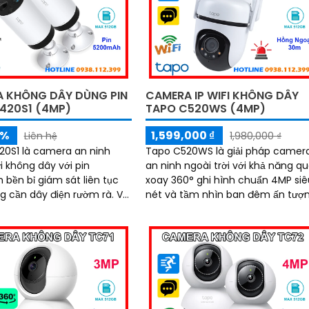
ninh toàn diện, với khe cắm thẻ n
hỗ trợ tới 512GB lưu trữ lâu dài
 KHÔNG DÂY DÙNG PIN
CAMERA IP WIFI KHÔNG DÂY
420S1 (4MP)
TAPO C520WS (4MP)
5%
1,599,000 ₫
Liên hệ
1,980,000 ₫
0S1 là camera an ninh
Tapo C520WS là giải pháp camer
i không dây với pin
an ninh ngoài trời với khả năng q
bền bỉ giám sát liên tục
xoay 360° ghi hình chuẩn 4MP siê
cần dây điện rườm rà. Với
nét và tầm nhìn ban đêm ấn tượ
giải 4MP, khả năng nhìn
lên tới 30m. Tích hợp công nghệ
àu, tầm hồng ngoại xa tới
đàm thoại hai chiều, phát hiện
àm thoại hai chiều,
chuyển động thông minh và báo
mang đến trải nghiệm
động kịp thời, camera giúp bạn k
 rõ nét
soát an toàn dù ở bất cứ đâu