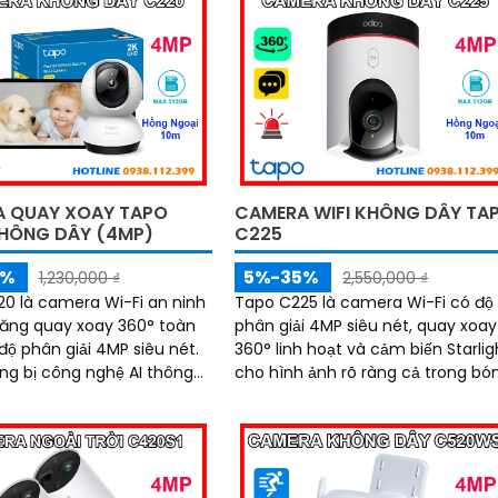
yển động và gửi cảnh báo
hiện chuyển động thông minh luô
nh, camera giúp bạn theo
sẵn sàng bảo vệ ngôi nhà bạn 24
nhà mọi lúc, mọi nơi
 QUAY XOAY TAPO
CAMERA WIFI KHÔNG DÂY TA
HÔNG DÂY (4MP)
C225
5%
5%-35%
1,230,000 ₫
2,550,000 ₫
0 là camera Wi-Fi an ninh
Tapo C225 là camera Wi-Fi có độ
năng quay xoay 360° toàn
phân giải 4MP siêu nét, quay xoay
độ phân giải 4MP siêu nét.
360° linh hoạt và cảm biến Starlig
ng bị công nghệ AI thông
cho hình ảnh rõ ràng cả trong bó
m thoại hai chiều, hồng
tối. Công nghệ AI thông minh giúp
ầm xa 10m cùng khe cắm
phát hiện chuyển động chính xác
ên tới 512GB, ghi lại mọi
kết hợp đàm thoại 2 chiều, hồng
hắc quan trọng cả ngày lẫn
ngoại 10m, báo động bằng còi hú 
đèn nháy, mang đến giải pháp an