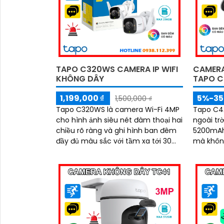
TAPO C320WS CAMERA IP WIFI
CAMERA
KHÔNG DÂY
TAPO C
1,199,000 ₫
5%-3
1,500,000 ₫
Tapo C320WS là camera Wi-Fi 4MP
Tapo C42
cho hình ảnh siêu nét đàm thoại hai
ngoài trờ
chiều rõ ràng và ghi hình ban đêm
5200mAh 
đầy đủ màu sắc với tầm xa tới 30m.
mà không 
Trang bị công nghệ phát hiện
độ phân 
chuyển động thông minh, còi hú và
đêm có m
đèn cảnh báo, cùng chuẩn IP66
15m và đ
chống nước bụi mạnh mẽ, camera
camera 
C320WS đảm bảo an ninh vững
quan sát
chắc trong mọi điều kiện thời tiết độ
bền cao và mức giá cực kỳ ưu đãi