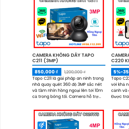
giúp bạn theo dõi và kiểm soát mọi
hiện chu
'
hoạt động trong ngôi nhà, dù ở bất
thông mi
cứ đâu
dõi ngôi 
CAMERA KHÔNG DÂY TAPO
CAMERA
C211 (3MP)
C220 K
850,000 ₫
5%-3
1,200,000 ₫
Tapo C211 là giải pháp an ninh trong
Tapo C22
nhà quay quét 360 độ 3MP sắc nét
với khả 
và tầm nhìn hồng ngoại lên tới 10m
cảnh và 
cả trong bóng tối. Camera hỗ trợ
Được tra
đàm thoại hai chiều rõ ràng, lưu trữ
minh, đà
dung lượng lớn qua khe thẻ nhớ
ngoại t
512GB và tự động phát hiện chuyển
thẻ nhớ l
động bất thường
khoảnh k
đêm