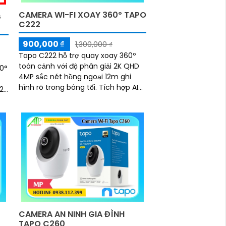
CAMERA WI-FI XOAY 360º TAPO
G
C222
900,000 ₫
1,300,000 ₫
Tapo C222 hỗ trợ quay xoay 360º
toàn cảnh với độ phân giải 2K QHD
60°
4MP sắc nét hồng ngoại 12m ghi
hình rõ trong bóng tối. Tích hợp AI
phát hiện chuyển động và báo động
bằng âm thanh ánh sáng
m
CAMERA AN NINH GIA ĐÌNH
TAPO C260