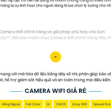
p việc lắp đặt trở nên dễ dàng và nhanh chóng trang bị nhiều tín
mang lại sự linh hoạt cho người dùng là lựa chọn lý tưởng cho nh
 Camera Wifi chính hãng và giải pháp phù hợp cho bạn:
cậy**: Nếu bạn muốn mua Camera Wifi chính hãng, hãy chọ
ó độ phân giải cao, cung cấp hình ảnh sắc nét và chất lư
era có khả năng theo dõi từ xa thông qua ứng dụng di độ
chọn Camera có cảnh báo chuyển động, cảnh báo âm thanh
ng với mã hóa dữ liệu bằng dãy số nhị phân giúp bảo vệ 
ợ lưu trữ video đám mây hoặc trên thẻ nhớ để bạn có thể 
ét, hỗ trợ giám sát hiệu quả và an toàn trong mọi điều kiện.
ngôi nhà của bạn**: Xác định nhu cầu sử dụng, số lượng 
CAMERA WIFI GIÁ RẺ
hể hơn, bạn có thể cho biết thêm chi tiết để Từng công tr
Hồng Ngoại
Full Color
AI
CMOS
Xoay 360
Speed Do