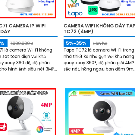
71 CAMERA IP WIFI
CAMERA WIFI KHÔNG DÂY TA
 DÂY
TC72 (4MP)
5%
5%-35%
1,090,000 ₫
Liên hệ
1 là camera Wi-Fi không
Tapo TC72 là camera Wi-Fi trong
 sát toàn diện với khả
nhà thiết kế nhỏ gọn với khả năng
y xoay 360 độ, độ phân
quay xoay 360°, độ phân giải 4MP
 cho hình ảnh siêu nét 3MP,
sắc nét, hồng ngoại ban đêm 9m,
 nhìn hồng ngoại 9m,
cùng đàm thoại 2 chiều chân thự
iúp bạn theo dõi rõ ràng
camera giúp bạn quan sát mọi
Hỗ trợ đàm thoại 2
ngóc ngách trong không gian sốn
hát hiện chuyển động và
Tích hợp tính năng phát hiện
g thông minh, camera TC71
chuyển động và báo động thông
ỉ ghi lại mọi khoảnh khắc
minh, cùng khe thẻ nhớ hỗ trợ đế
ọng mà còn chủ động bảo
512GB, Tapo TC72 mang đến sự a
àn cho ngôi nhà bạn
tâm tuyệt đối cho cả gia đình