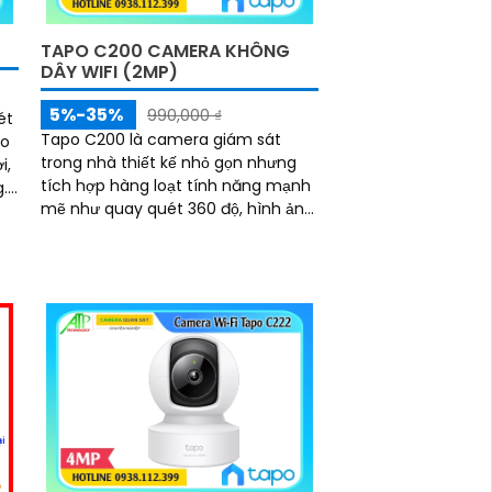
TAPO C200 CAMERA KHÔNG
DÂY WIFI (2MP)
5%-35%
990,000 ₫
ét
Tapo C200 là camera giám sát
trong nhà thiết kế nhỏ gọn nhưng
i,
tích hợp hàng loạt tính năng mạnh
.
mẽ như quay quét 360 độ, hình ảnh
Full HD 2MP sắc nét và tầm nhìn ban
đêm hồng ngoại rõ đến 10m.
Camera đàm thoại hai chiều lưu trữ
lâu dài với khe thẻ nhớ hỗ trợ đến
512GB