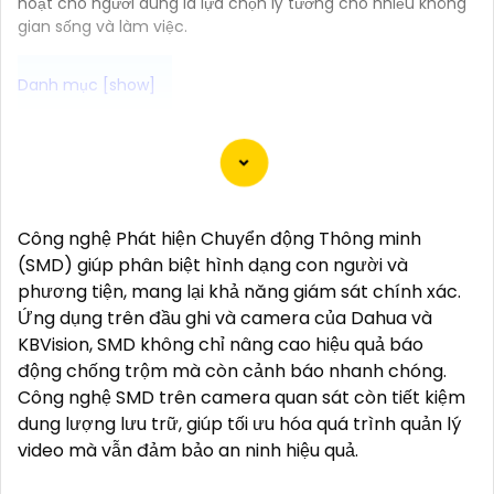
hoạt cho người dùng là lựa chọn lý tưởng cho nhiều không
gian sống và làm việc.
Dạ chắc chắn! Dưới đây là một số tư vấn về Camera
Wifi chính hãng và giải pháp phù hợp cho bạn:
📞
1:
**Tìm hiểu về các thương hiệu đáng tin cậy**:
Nếu bạn muốn mua Camera Wifi chính hãng, hãy
Công nghệ Phát hiện Chuyển động Thông minh
chọn các thương hiệu uy tín như Imou, Ezviz,
(SMD) giúp phân biệt hình dạng con người và
Kbvision, Hikvision...
phương tiện, mang lại khả năng giám sát chính xác.
⫷
2:
**Chất lượng hình ảnh**: Chọn Camera có độ
Ứng dụng trên đầu ghi và camera của Dahua và
phân giải cao, cung cấp hình ảnh sắc nét và chất
KBVision, SMD không chỉ nâng cao hiệu quả báo
lượng trong mọi điều kiện ánh sáng.
động chống trộm mà còn cảnh báo nhanh chóng.
🐌
3:
**Chức năng theo dõi từ xa**: Chọn Camera có
Công nghệ SMD trên camera quan sát còn tiết kiệm
khả năng theo dõi từ xa thông qua ứng dụng di động,
dung lượng lưu trữ, giúp tối ưu hóa quá trình quản lý
để bạn có thể theo dõi nhà cửa mọi lúc mọi nơi.
video mà vẫn đảm bảo an ninh hiệu quả.
4:
**Chức năng cảnh báo thông minh**: Lựa chọn
Camera có cảnh báo chuyển động, cảnh báo âm