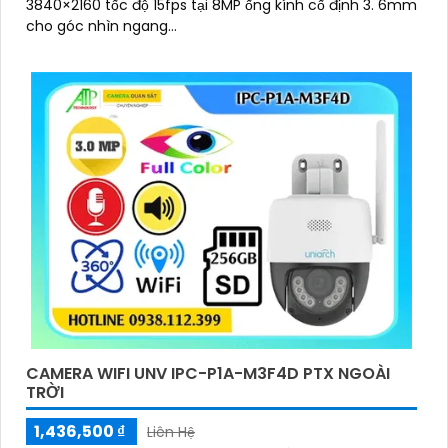
3840×2160 tốc độ 15fps tại 8MP ống kính cố định 3. 6mm
cho góc nhìn ngang...
CAMERA WIFI UNV IPC-P1A-M3F4D PTX NGOÀI
TRỜI
1,436,500 ₫
Liên Hệ