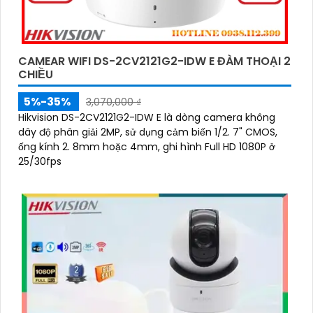
CAMEAR WIFI DS-2CV2121G2-IDW E ĐÀM THOẠI 2
CHIỀU
5%-35%
3,070,000 ₫
Hikvision DS-2CV2121G2-IDW E là dòng camera không
dây độ phân giải 2MP, sử dụng cảm biến 1/2. 7" CMOS,
ống kính 2. 8mm hoặc 4mm, ghi hình Full HD 1080P ở
25/30fps