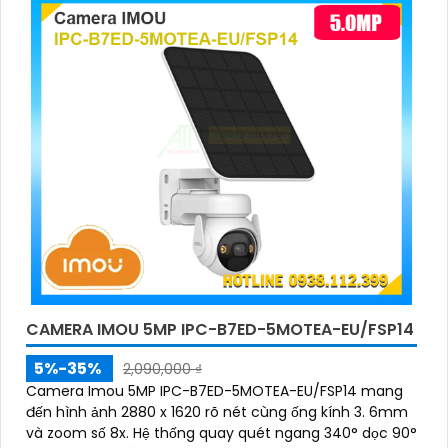
CAMERA IMOU 5MP IPC-B7ED-5MOTEA-EU/FSP14
5%-35%
2,090,000 ₫
Camera Imou 5MP IPC-B7ED-5MOTEA-EU/FSP14 mang
đến hình ảnh 2880 x 1620 rõ nét cùng ống kính 3. 6mm
và zoom số 8x. Hệ thống quay quét ngang 340° dọc 90°