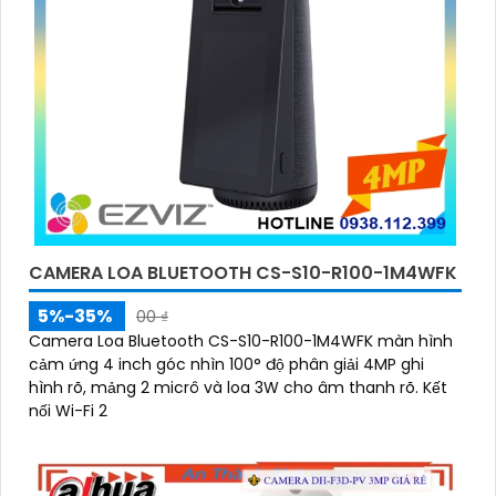
CAMERA LOA BLUETOOTH CS-S10-R100-1M4WFK
5%-35%
00 ₫
Camera Loa Bluetooth CS-S10-R100-1M4WFK màn hình
cảm ứng 4 inch góc nhìn 100° độ phân giải 4MP ghi
hình rõ, mảng 2 micrô và loa 3W cho âm thanh rõ. Kết
nối Wi-Fi 2