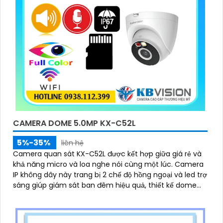
CAMERA DOME 5.0MP KX-C52L
5%-35%
liên hệ
Camera quan sát KX-C52L được kết hợp giữa giá rẻ và
khả năng micro và loa nghe nói cùng một lúc. Camera
IP không dây này trang bị 2 chế độ hồng ngoại và led trợ
sáng giúp giám sát ban đêm hiệu quả, thiết kế dome
nhỏ gọn cho ra gốc nhìn rộng đáng để tham khảo