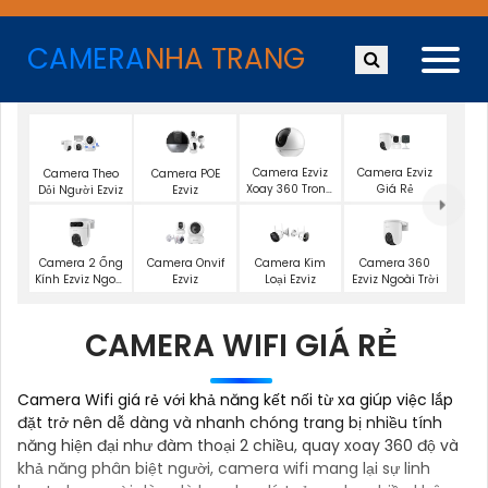
CAMERA
NHA TRANG
Camera Ezviz
Camera Ezviz
Camera Theo
Camera POE
Xoay 360 Trong
Giá Rẻ
Dỏi Người Ezviz
Ezviz
Nhà
Camera 2 Ống
Camera 360
Camera Onvif
Camera Kim
Kính Ezviz Ngoài
Ezviz Ngoài Trời
Ezviz
Loại Ezviz
Trời
CAMERA WIFI GIÁ RẺ
Camera Wifi giá rẻ với khả năng kết nối từ xa giúp việc lắp
đặt trở nên dễ dàng và nhanh chóng trang bị nhiều tính
năng hiện đại như đàm thoại 2 chiều, quay xoay 360 độ và
khả năng phân biệt người, camera wifi mang lại sự linh