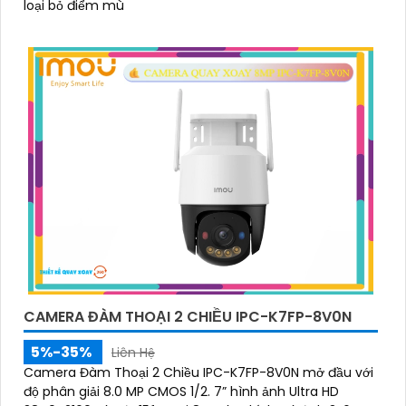
loại bỏ điểm mù
CAMERA ĐÀM THOẠI 2 CHIỀU IPC-K7FP-8V0N
5%-35%
Liên Hệ
Camera Đàm Thoại 2 Chiều IPC-K7FP-8V0N mở đầu với
độ phân giải 8.0 MP CMOS 1/2. 7” hình ảnh Ultra HD