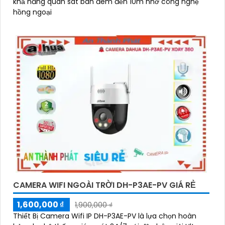
khả năng quan sát ban đêm đến 10m nhờ công nghệ
hồng ngoại
CAMERA WIFI NGOÀI TRỜI DH-P3AE-PV GIÁ RẺ
1,600,000 ₫
1,900,000 ₫
Thiết Bị Camera Wifi IP DH-P3AE-PV là lựa chọn hoàn