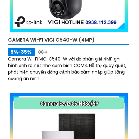
CAMERA WI-FI VIGI C540-W (4MP)
5%-35%
00 ₫
Camera Wi-Fi VIGI C540-W với độ phân giải 4MP ghi
hình ảnh rõ nét nhờ cảm biến COMS. Hỗ trợ quay quét,
phát hiện chuyển động cảnh báo xâm nhập giúp tăng
cường an ninh