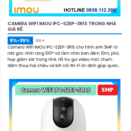
CAMERA WIFI IMOU IPC-S2EP-3R1S TRONG NHÀ
GIÁ RẺ
5%-35%
00 ₫
Camera WiFi IMOU IPC-S2EP-3R1S cho hình ảnh 3MP rõ
nét góc nhìn rộng 100° và tầm nhìn ban đêm 10m, phù
hợp giám sát trong nhà. Hỗ trợ gọi video một chạm
đàm thoại hai chiều và kết nối Wi-Fi ổn định giúp quan
sát từ xa