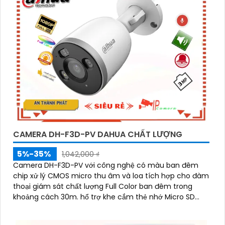
CAMERA DH-F3D-PV DAHUA CHẤT LƯỢNG
5%-35%
1,042,000 ₫
Camera DH-F3D-PV với công nghệ có màu ban đêm
chip xử lý CMOS micro thu âm và loa tích hợp cho đàm
thoại giám sát chất lượng Full Color ban đêm trong
khoảng cách 30m. hổ trợ khe cắm thẻ nhớ Micro SD
256GB công nghệ IP Wifi kết nối dễ dàng