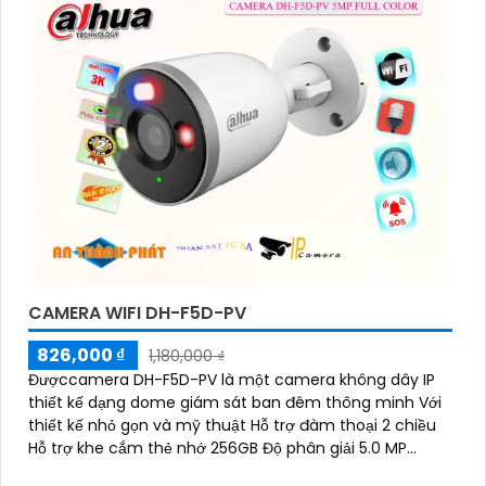
CAMERA WIFI DH-F5D-PV
826,000 ₫
1,180,000 ₫
Đượccamera DH-F5D-PV là một camera không dây IP
thiết kế dạng dome giám sát ban đêm thông minh Với
thiết kế nhỏ gọn và mỹ thuật Hỗ trợ đàm thoại 2 chiều
Hỗ trợ khe cắm thẻ nhớ 256GB Độ phân giải 5.0 MP
camera thích hợp cho nhiều loại công trình