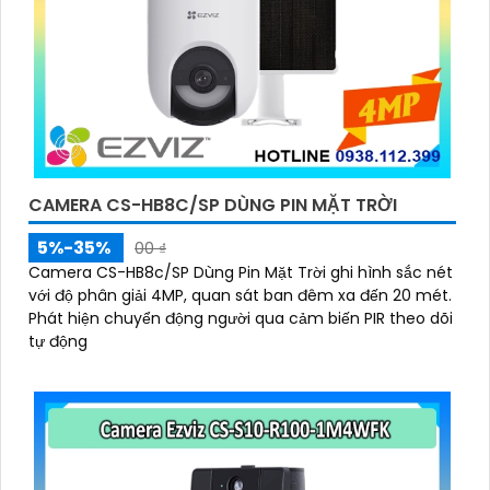
CAMERA CS-HB8C/SP DÙNG PIN MẶT TRỜI
5%-35%
00 ₫
Camera CS-HB8c/SP Dùng Pin Mặt Trời ghi hình sắc nét
với độ phân giải 4MP, quan sát ban đêm xa đến 20 mét.
Phát hiện chuyển động người qua cảm biến PIR theo dõi
tự động