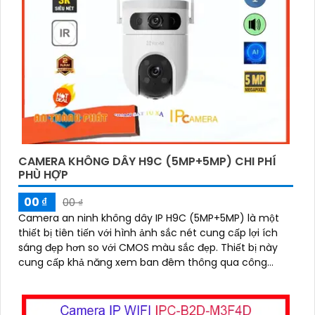
CAMERA KHÔNG DÂY H9C (5MP+5MP) CHI PHÍ
PHÙ HỢP
00 ₫
00 ₫
Camera an ninh không dây IP H9C (5MP+5MP) là một
thiết bị tiên tiến với hình ảnh sắc nét cung cấp lợi ích
sáng đẹp hơn so với CMOS màu sắc đẹp. Thiết bị này
cung cấp khả năng xem ban đêm thông qua công
nghệ hồng ngoại 30m IP Wifi