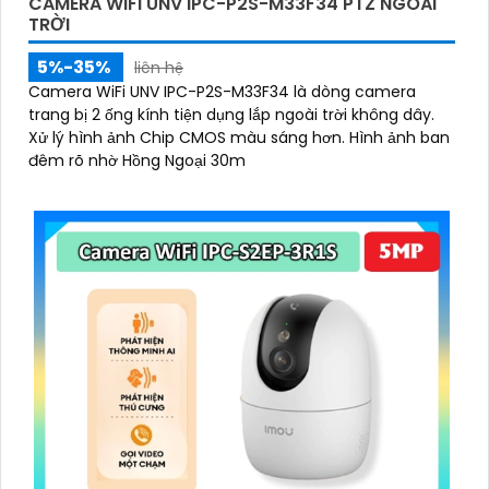
CAMERA WIFI UNV IPC-P2S-M33F34 PTZ NGOÀI
TRỜI
5%-35%
liên hệ
Camera WiFi UNV IPC-P2S-M33F34 là dòng camera
trang bị 2 ống kính tiện dụng lắp ngoài trời không dây.
Xử lý hình ảnh Chip CMOS màu sáng hơn. Hình ảnh ban
đêm rõ nhờ Hồng Ngoại 30m