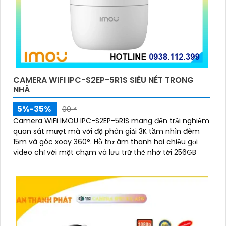
CAMERA WIFI IPC-S2EP-5R1S SIÊU NÉT TRONG
NHÀ
5%-35%
00 ₫
Camera WiFi IMOU IPC-S2EP-5R1S mang đến trải nghiệm
quan sát mượt mà với độ phân giải 3K tầm nhìn đêm
15m và góc xoay 360°. Hỗ trợ âm thanh hai chiều gọi
video chỉ với một chạm và lưu trữ thẻ nhớ tới 256GB