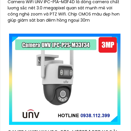
Camera WiFi UNV IPC-P1A-M3F4D là dòng camera chất
lượng sắc nét 3.0 megapixel quan sát mạnh mẽ với
công nghệ zoom và PTZ Wifi. Chip CMOS màu đẹp hơn
giúp giám sát ban đêm hồng ngoại 30m