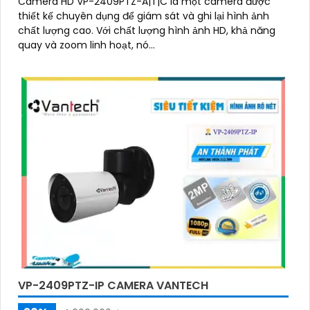
Camera HD VP-2409PTZ-A|T|C là một camera được
thiết kế chuyên dụng để giám sát và ghi lại hình ảnh
chất lượng cao. Với chất lượng hình ảnh HD, khả năng
quay và zoom linh hoạt, nó...
VP-2409PTZ-IP CAMERA VANTECH