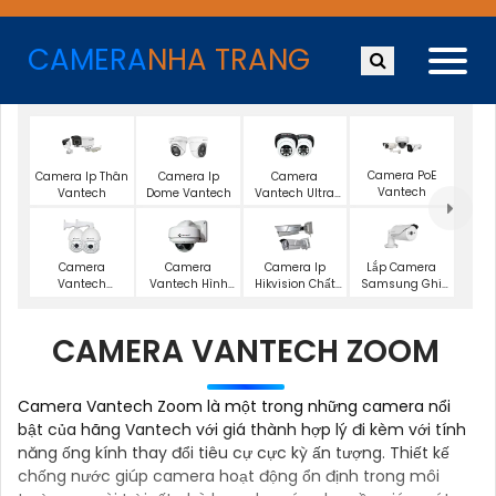
CAMERA
NHA TRANG
Camera PoE
Camera Ip Thân
Camera Ip
Camera
Vantech
Vantech
Dome Vantech
Vantech Ultra
2K
Lắp Camera
Camera
Camera
Camera Ip
Samsung Ghi
Vantech
Vantech Hình
Hikvision Chất
Âm
Starlight
Ảnh 2K
Lượng
CAMERA VANTECH ZOOM
Camera Vantech Zoom là một trong những camera nổi
bật của hãng Vantech với giá thành hợp lý đi kèm với tính
năng ống kính thay đổi tiêu cự cực kỳ ấn tượng. Thiết kế
chống nước giúp camera hoạt động ổn định trong môi