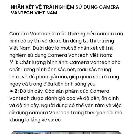
NHẬN XÉT VỀ TRẢI NGHIỆM SỬ DỤNG CAMERA
VANTECH VIỆT NAM
Camera Vantech là một thương hiệu camera an
ninh có uy tín và được tin dùng tại thị trường
Việt Nam. Dưới đây là một số nhận xét về trải
nghiệm sử dụng Camera Vantech Việt Nam:
🤵
1:
Chất lượng hình ảnh: Camera Vantech cho
chất lượng hình ảnh sắc nét, màu sắc trung
thực và độ phân giải cao, giúp quan sát rõ ràng
ngay cả trong điều kiện ánh sáng yếu.
⤂
2:
Độ tin cậy: Các sản phẩm của Camera
Vantech được đánh giá cao về độ bền, ổn định
và độ tin cậy. Người dùng có thể yên tâm về việc
sử dụng camera Vantech trong thời gian dài mà
không lo lắng về sự cố.