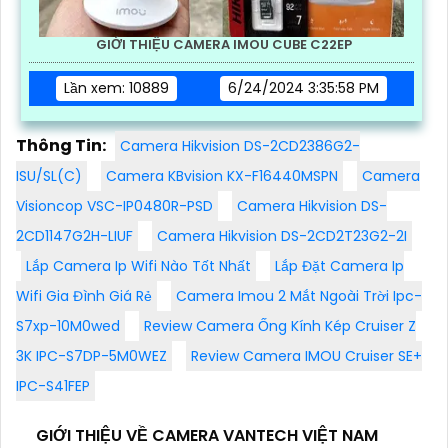
GIỚI THIỆU CAMERA IMOU CUBE C22EP
Lần xem: 10889
6/24/2024 3:35:58 PM
Thông Tin:
Camera Hikvision DS-2CD2386G2-
ISU/SL(C)
Camera KBvision KX-F16440MSPN
Camera
Visioncop VSC-IP0480R-PSD
Camera Hikvision DS-
2CD1147G2H-LIUF
Camera Hikvision DS-2CD2T23G2-2I
Lắp Camera Ip Wifi Nào Tốt Nhất
Lắp Đặt Camera Ip
Wifi Gia Đình Giá Rẻ
Camera Imou 2 Mắt Ngoài Trời Ipc-
S7xp-10M0wed
Review Camera Ống Kính Kép Cruiser Z
3K IPC-S7DP-5M0WEZ
Review Camera IMOU Cruiser SE+
IPC-S41FEP
GIỚI THIỆU VỀ CAMERA VANTECH VIỆT NAM