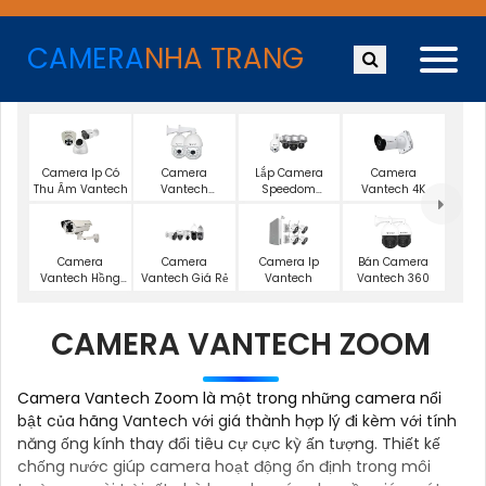
CAMERA
NHA TRANG
Camera Ip Có
Camera
Lắp Camera
Camera
Thu Âm Vantech
Vantech
Speedom
Vantech 4K
Starlight
Vantech
Camera
Camera
Camera Ip
Bán Camera
Vantech Hồng
Vantech Giá Rẻ
Vantech
Vantech 360
Ngoại
CAMERA VANTECH ZOOM
Camera Vantech Zoom là một trong những camera nổi
bật của hãng Vantech với giá thành hợp lý đi kèm với tính
năng ống kính thay đổi tiêu cự cực kỳ ấn tượng. Thiết kế
chống nước giúp camera hoạt động ổn định trong môi