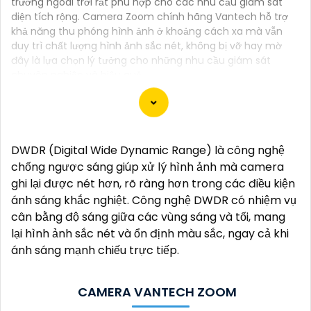
trường ngoài trời rất phù hợp cho các nhu cầu giám sát
diện tích rộng. Camera Zoom chính hãng Vantech hỗ trợ
khả năng thu phóng hình ảnh ở khoảng cách xa mà vẫn
duy trì chất lượng hình ảnh sắc nét, không bị vỡ hay mờ
đây là lựa chọn lý tưởng cho những nhu cầu giám sát
chuyên nghiệp và hiệu quả.
Camera Vantech là một thương hiệu camera an
DWDR (Digital Wide Dynamic Range) là công nghệ
ninh hàng đầu tại Việt Nam, chúng được thiết kế với
chống ngược sáng giúp xử lý hình ảnh mà camera
công nghệ hiện đại và chất lượng cao để khẳng định
ghi lại được nét hơn, rõ ràng hơn trong các điều kiện
an ninh và giám sát tốt cho ngôi nhà, cửa hàng, văn
ánh sáng khắc nghiệt. Công nghệ DWDR có nhiệm vụ
phòng hoặc doanh nghiệp của bạn.
cân bằng độ sáng giữa các vùng sáng và tối, mang
Vantech Việt Nam cung cấp các dòng sản phẩm
lại hình ảnh sắc nét và ổn định màu sắc, ngay cả khi
camera giám sát chất lượng cao như camera IP,
ánh sáng mạnh chiếu trực tiếp.
camera HD-TVI, camera AHD, camera wifi, camera
thông minh, và nhiều hơn nữa. Các sản phẩm của
CAMERA VANTECH ZOOM
Vantech được sản xuất theo tiêu chuẩn chất lượng