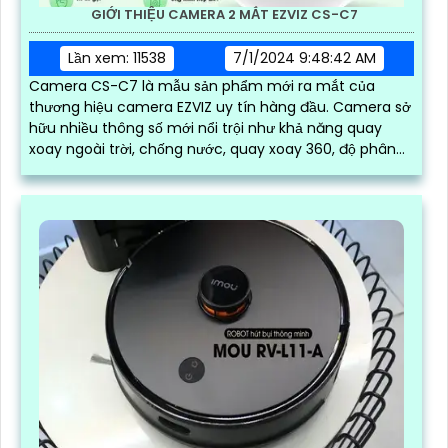
GIỚI THIỆU CAMERA 2 MẮT EZVIZ CS-C7
Lần xem: 11538
7/1/2024 9:48:42 AM
Camera CS-C7 là mẫu sản phẩm mới ra mắt của
thương hiệu camera EZVIZ uy tín hàng đầu. Camera sở
hữu nhiều thông số mới nổi trội như khả năng quay
xoay ngoài trời, chống nước, quay xoay 360, độ phân
giải sắc nét lên đến 2k với ống kính kép