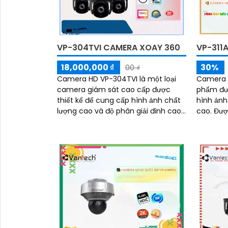
VP-304TVI CAMERA XOAY 360
VP-311
18,000,000 ₫
30%
00 ₫
Camera HD VP-304TVI là một loại
Camera H
camera giám sát cao cấp được
phẩm đượ
thiết kế để cung cấp hình ảnh chất
hình ảnh
lượng cao và độ phân giải đỉnh cao.
cao. Được trang bị công nghệ
Với công nghệ TVI (Transport Video
CMOS, ca
Interface),...
hình ảnh
quan sát
kiện ánh