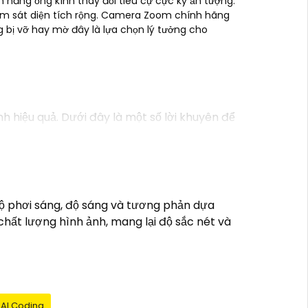
năng ống kính thay đổi tiêu cự cực kỳ ấn tượng.
iám sát diện tích rộng. Camera Zoom chính hãng
 bị vỡ hay mờ đây là lựa chọn lý tưởng cho
 hiệu quả. Dưới đây là một số lời khuyên để
chọn loại camera có khả năng zoom phù hợp.
 rõ nét, đặc biệt là khi phải quan sát xa.
ỉnh hướng quan sát từ xa.
g và hiệu suất hoạt động.
ộ phơi sáng, độ sáng và tương phản dựa
cung cấp dịch vụ lắp đặt camera an ninh.
chất lượng hình ảnh, mang lại độ sắc nét và
g. Nếu bạn cần thêm thông tin hoặc hỗ trợ,
AI Coding