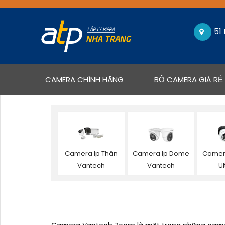
51
(CURRENT)
CAMERA CHÍNH HÃNG
BỘ CAMERA GIÁ RẺ
Camera Ip Thân
Camera Ip Dome
Camer
Vantech
Vantech
Ul