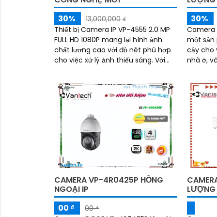
30%
30%
13,000,000 ₫
Thiết bị Camera IP VP-4555 2.0 MP
Camera 
FULL HD 1080P mang lại hình ảnh
một sản 
chất lượng cao với độ nét phù hợp
cậy cho 
cho việc xử lý ảnh thiếu sáng. Với
nhà ở, v
công nghệ Hồng Ngoại Smart IR, sản
nhiều nơi khác. Với
phẩm...
ngược sá
CAMERA VP-4R0425P HỒNG
CAMERA
NGOẠI IP
LƯỢNG
00 ₫
00 ₫