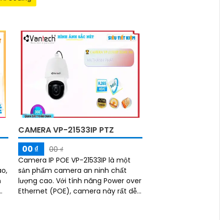
T
CAMERA VP-21533IP PTZ
00 ₫
00 ₫
Camera IP POE VP-21533IP là một
ao,
sản phẩm camera an ninh chất
m
lượng cao. Với tính năng Power over
Ethernet (POE), camera này rất dễ
dàng lắp đặt chỉ trong vài phút