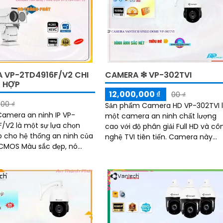
 VP-2TD4916F/V2 CHI
CAMERA ❇ VP-302TVI
Ù HỢP
12,000,000 ₫
00 ₫
00 ₫
Sản phẩm Camera HD VP-302TVI 
 Camera an ninh IP VP-
một camera an ninh chất lượng
/V2 là một sự lựa chọn
cao với độ phân giải Full HD và cô
 cho hệ thống an ninh của
nghệ TVI tiên tiến. Camera này
cung cấp hình ảnh sắc nét và chấ
 hình ảnh sáng đẹp cả ban
lượng màu sắc...
 ban đêm với công nghệ
oại 400m