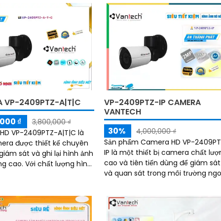
 VP-2409PTZ-A|T|C
VP-2409PTZ-IP CAMERA
VANTECH
000 ₫
3,800,000 ₫
30%
4,000,000 ₫
HD VP-2409PTZ-A|T|C là
Sản phẩm Camera HD VP-2409PT
ra được thiết kế chuyên
IP là một thiết bị camera chất lư
giám sát và ghi lại hình ảnh
cao và tiên tiến dùng để giám sát
 chất lượng hình
và quan sát trong môi trường ngo
khả năng quay và zoom linh
trời. Với tính năng Pan-Tilt-Zoom
.
(PTZ),...