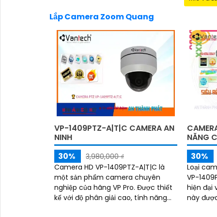
Lắp Camera Zoom Quang
VP-1409PTZ-A|T|C CAMERA AN
CAMERA
NINH
NĂNG 
30%
30%
3,980,000 ₫
Camera HD VP-1409PTZ-A|T|C là
Loại cam
một sản phẩm camera chuyên
VP-1409P
nghiệp của hãng VP Pro. Được thiết
hiện đại và
kế với độ phân giải cao, tính năng
này được
PTZ và hỗ trợ công nghệ cao,
cho hình