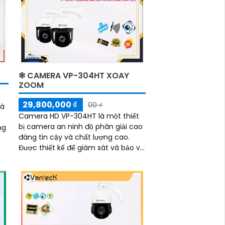
❇ CAMERA VP-304HT XOAY
ZOOM
29,800,000 ₫
00 ₫
là
Camera HD VP-304HT là một thiết
bị camera an ninh độ phân giải cao
ng
đáng tin cậy và chất lượng cao.
Được thiết kế để giám sát và bảo vệ
t
tài sản cũng như đảm bảo an ninh,
camera này sẽ mang lại cho bạn sự
yên tâm và an toàn