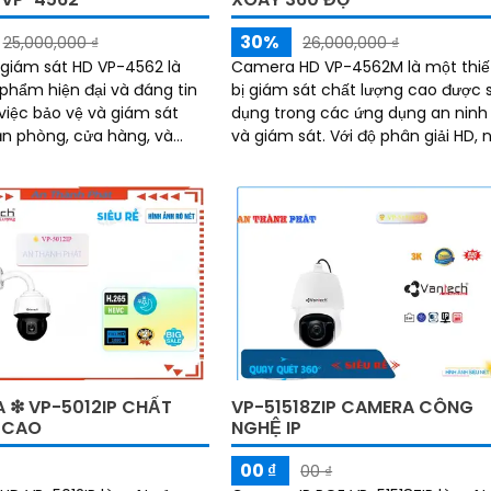
30%
25,000,000 ₫
26,000,000 ₫
giám sát HD VP-4562 là
Camera HD VP-4562M là một thiế
phẩm hiện đại và đáng tin
bị giám sát chất lượng cao được 
việc bảo vệ và giám sát
dụng trong các ứng dụng an ninh
ăn phòng, cửa hàng, và
và giám sát. Với độ phân giải HD, nó
 khả năng chống
cho phép bạn thu lại hình ảnh và
ng DWDR...
video rõ nét và chi tiết
 ❇ VP-5012IP CHẤT
VP-51518ZIP CAMERA CÔNG
 CAO
NGHỆ IP
00 ₫
00 ₫