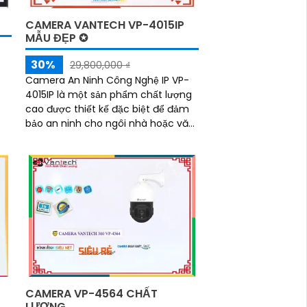
CAMERA VANTECH VP-4015IP
MẪU ĐẸP ✪
30%
29,800,000 ₫
Camera An Ninh Công Nghệ IP VP-
4015IP là một sản phẩm chất lượng
cao được thiết kế đặc biệt để đảm
bảo an ninh cho ngôi nhà hoặc văn
phòng của bạn. Với độ phân giải 4
 mà
megapixel, nó cung cấp hình ảnh rõ
a
ràng và sắc nét
CAMERA VP-4564 CHẤT
LƯỢNG