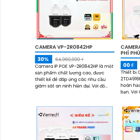
CAMERA VP-2R0842HP
CAMERA
PHÍ PH
30%
64,960,000 ₫
00 ₫
Camera IP POE VP-2R0842HP là một
Thiết bị
sản phẩm chất lượng cao, được
2TD4916F
thiết kế để đáp ứng các nhu cầu
hoàn hảo
giám sát an ninh hiện đại. Với độ
bạn. Với CMOS Màu sắc đẹp, nó
phân giải 4MP, camera này cung
cung cấp
cấp hình ảnh sắc nét và chi tiết,
ngày và
giúp bạn quan sát mọi sự kiện một
hồng ng
cách rõ ràng