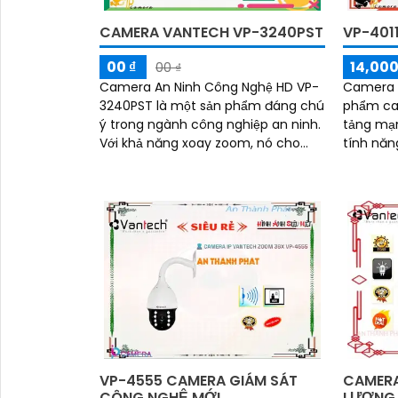
CAMERA VANTECH VP-3240PST
VP-401
00 ₫
14,000
00 ₫
Camera An Ninh Công Nghệ HD VP-
Camera I
3240PST là một sản phẩm đáng chú
phẩm ca
ý trong ngành công nghiệp an ninh.
tảng mạn
Với khả năng xoay zoom, nó cho
tính năn
phép người dùng giám sát các khu
ảnh sắc nét. Camera này
vực rộng lớn một cách linh hoạt
kế nhỏ g
chỉnh độ
VP-4555 CAMERA GIÁM SÁT
CAMERA
CÔNG NGHỆ MỚI
LƯỢNG 