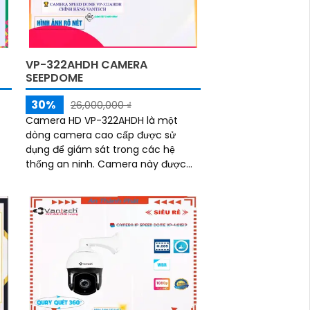
VP-322AHDH CAMERA
SEEPDOME
30%
26,000,000 ₫
Camera HD VP-322AHDH là một
dòng camera cao cấp được sử
dụng để giám sát trong các hệ
thống an ninh. Camera này được
n
thiết kế với công nghệ HD, mang lại
t
hình ảnh sắc nét và chất lượng cao