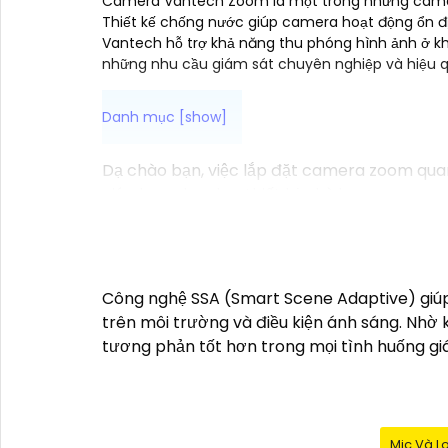
Camera Vantech Zoom là một trong những camera n
Thiết kế chống nước giúp camera hoạt động ổn đ
Vantech hỗ trợ khả năng thu phóng hình ảnh ở kh
những nhu cầu giám sát chuyên nghiệp và hiệu q
Dạ chào bạn, việc lắp đặt camera zoom quang
giúp bạn chọn lựa thiết bị phù hợp:
⬹
1:
Xác định nhu cầu sử dụng: Bạn cần xác 
👩‍👩‍👦‍👦
2:
Chọn chất lượng hình ảnh: Camera
3:
Tính năng hỗ trợ: Lựa chọn camera có tín
🎞
4:
Chọn hãng camera uy tín: Lựa chọn cam
Công nghệ SSA (Smart Scene Adaptive) giúp
✴️
5:
Tư vấn từ chuyên gia: Nếu cần, bạn có t
trên môi trường và điều kiện ánh sáng. Nhờ k
Thông tin và tư vấn trên đây có thể giúp bạ
tương phản tốt hơn trong mọi tình huống g
hãy cho mình biết để được tư vấn cụ thể hơ
Mic Và L