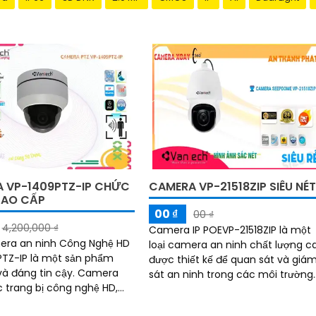
 VP-1409PTZ-IP CHỨC
CAMERA VP-21518ZIP SIÊU NÉ
CAO CẤP
00 ₫
00 ₫
4,200,000 ₫
Camera IP POEVP-21518ZIP là một
era an ninh Công Nghệ HD
loại camera an ninh chất lượng c
TZ-IP là một sản phẩm
được thiết kế để quan sát và giá
 đáng tin cậy. Camera
sát an ninh trong các môi trường
 trang bị công nghệ HD,
công nghiệp và thương mại.
 ảnh sắc nét và rõ ràng
Camera này được...