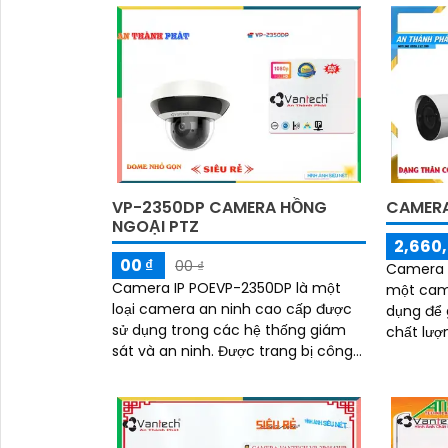
camera này là lựa chọn...
VP-2350DP CAMERA HỒNG
CAMERA
NGOẠI PTZ
2,660,
00 ₫
00 ₫
Camera 
'
Camera IP POEVP-2350DP là một
một came
loại camera an ninh cao cấp được
dụng để 
sử dụng trong các hệ thống giám
chất lượng cao. Với
sát và an ninh. Được trang bị công
ảnh HD, 
nghệ Power over Ethernet (POE),
hoạt, nó..
camera có khả...