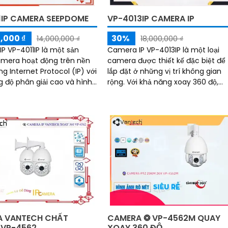
1IP CAMERA SEEPDOME
VP-4013IP CAMERA IP
,000 ₫
30%
14,000,000 ₫
18,000,000 ₫
P VP-4011IP là một sản
Camera IP VP-4013IP là một loại
mera hoạt động trên nền
camera được thiết kế đặc biệt để
g Internet Protocol (IP) với
lắp đặt ở những vị trí không gian
g độ phân giải cao và hình
rộng. Với khả năng xoay 360 độ,
 được thiết
camera này cho phép giám sát
ọn, dễ dàng lắp đặt và điều
toàn diện trong một khu vực lớn
 xoay ngang dọc
không cần chỉnh sửa vị trí camer
 VANTECH CHẤT
CAMERA ❂ VP-4562M QUAY
VP-4562
XOAY 360 ĐỘ