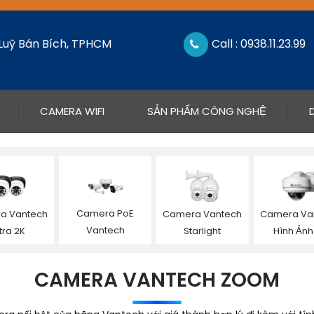
 Luỹ Bán Bích, TPHCM
Call : 0938.11.23.99
CAMERA WIFI
SẢN PHẨM CÔNG NGHỆ
Camera PoE
a Vantech
Camera Vantech
Camera Va
Vantech
tra 2K
Starlight
Hình Ảnh
CAMERA VANTECH ZOOM