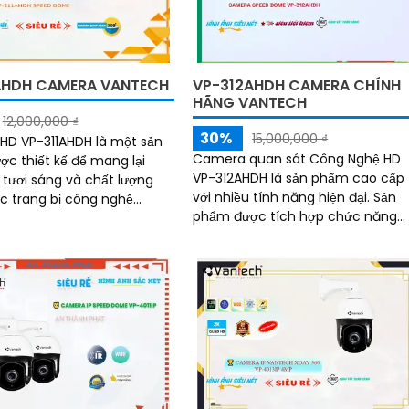
AHDH CAMERA VANTECH
VP-312AHDH CAMERA CHÍNH
HÃNG VANTECH
12,000,000 ₫
30%
15,000,000 ₫
D VP-311AHDH là một sản
Camera quan sát Công Nghệ HD
c thiết kế để mang lại
VP-312AHDH là sản phẩm cao cấp
 tươi sáng và chất lượng
với nhiều tính năng hiện đại. Sản
phẩm được tích hợp chức năng
mera có khả năng xử lý
cao cấp Xoay Zoom giám sát diệ
 màu sáng hơn, cho phép
rộng, mang đến khả năng quan sá
 rõ nét ngay cả trong điều
toàn bộ không gian một cách chi
 sáng yếu
tiết