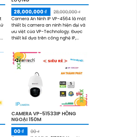
28,000,000 ₫
28,000,000 ₫
t
Camera An Ninh IP VP-4564 là một
sử
thiết bị camera an ninh hiện đại và
ưu việt của VP-Technology. Được
thiết kế dựa trên công nghệ IP,
camera này mang đến những tính
năng mạnh mẽ và độ tin cậy cao
trong việc giám sát và bảo vệ an
ninh
CAMERA VP-51533IP HỒNG
NGOẠI 150M
00 ₫
00 ₫