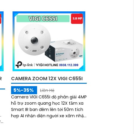
R
CAMERA ZOOM 12X VIGI C655I
5%-35%
Liên Hệ
Camera VIGI C655I độ phân giải 4MP
hỗ trợ zoom quang học 12X tầm xa
Smart IR ban đêm lên tới 50m tích
.
hợp AI nhận diện người xe xâm nhập
và
phá hoại đạt chuẩn IP66 chống
nước ghi hình ổn định qua PoE lưu
ực