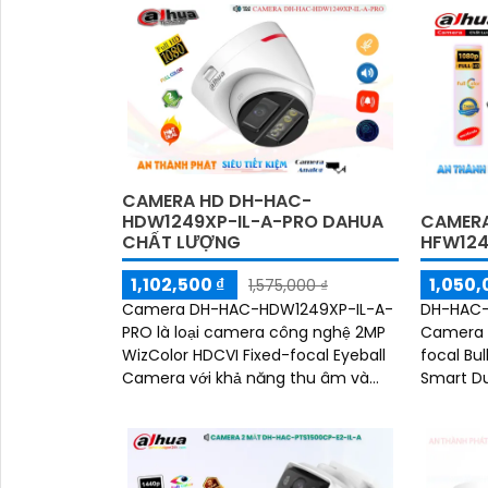
vào ban đêm với khoảng cách 50m,
công nghệ Smart IR giúp chống lóa
hình ảnh
CAMERA HD DH-HAC-
CAMERA
HDW1249XP-IL-A-PRO DAHUA
HFW124
CHẤT LƯỢNG
1,050,
1,102,500 ₫
1,575,000 ₫
DH-HAC-
Camera DH-HAC-HDW1249XP-IL-A-
Camera 2
PRO là loại camera công nghệ 2MP
focal Bu
WizColor HDCVI Fixed-focal Eyeball
Smart Du
Camera với khả năng thu âm và
Sáng Kép
hình ảnh màu ban đêm. Trang bị
chiếu sá
chống ngược sáng DWDR giúp hình
bằng kim
ảnh rõ hơn dù lắp đặt ở đâu
nhựa + G