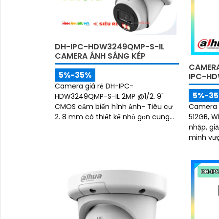
DH-IPC-HDW3249QMP-S-IL
CAMERA ÁNH SÁNG KÉP
CAMERA
5%-35%
IPC-HD
Camera giá rẻ DH-IPC-
5%-3
HDW3249QMP-S-IL 2MP @1/2. 9"
CMOS cảm biến hình ảnh- Tiêu cự
Camera 
2. 8 mm có thiết kế nhỏ gọn cung
512GB, W
cấp nguồn qua cổng RJ45 Tầm nhìn
nhập, gi
ban đêm : 50m hồng ngoại, 50m
minh vượ
đèn trợ sáng