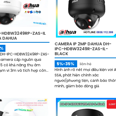
ngoài trời kho hàng nhà xưởng
-HDBW3249RP-ZAS-IL
A DAHUA
CAMERA IP 2MP DAHUA DH-
5%
IPC-HDBW3249R-ZAS-IL-
BLACK
DH-IPC-HDBW3249RP-ZAS-
ại camera cấp nguồn qua
5%-35%
liên hệ
5 có khả năng thu âm
Hình ảnh rõ nét mọi điều kiện với A
ạm vi 3m và tích hợp công
SSA, phát hiện chính xác
phát hiện người. 2MP @1/2
người/phương tiện, cảnh báo thô
minh, giảm báo động giả