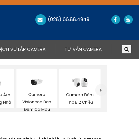
(028) 66.88.4949
DỊCH VỤ LẮP CAMERA
TƯ VẤN CAMERA
Camera
hu Âm
Camera Đàm
Visioncop Ban
g Nhà
Thoại 2 Chiều
Đêm Có Màu