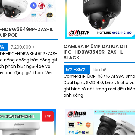
-HDBW3649RP-ZAS-IL
 IP POE
CAMERA IP 6MP DAHUA DH-
5%
7,200,000 ₫
IPC-HDBW3649R-ZAS-IL-
DH-IPC-HDBW3649RP-ZAS-
BLACK
ức năng chống báo động giả
h phân biệt người xe và
5%-35%
liên hệ
y báo động giả khác. Với
Camera IP 6MP, hỗ trợ AI SSA, Sma
ệ IP POE ánh sáng kép cho
Dual Light, SMD 4.0, bảo vệ chu vi,
 đẹp cả ban đêm 6
ghi hình rõ nét trong mọi điều kiệ
ánh sáng