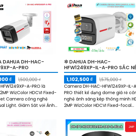
 DAHUA DH-HAC-
✲ DAHUA DH-HAC-
9XP-A-PRO
HFW1249XP-IL-A-PRO SẮC N
000 ₫
1,102,500 ₫
1,500,000 ₫
1,575,000 ₫
HFW1249XP-A-PRO là
Camera DH-HAC-HFW1249XP-IL-
MP WizColor HDCVI Fixed-
PRO thiết kế dạng dome giá rẻ cô
llet Camera công nghệ
nghệ ánh sáng kép thông minh H
al Light. Giám Sát với Ánh
2MP WizColor HDCVI Fixed-focal
 30m hồng ngoại và đèn
Bullet Camera công nghệ AI-ISP
ng HD Anlog mặt trước
chống ngược sáng DWDR hồng
 loại + phần thân bằng
ngoại 50m công nghệ Starlight c
iá đỡ bằng kim loại
giám sát ban đêm tốt. Phù hợp lắp