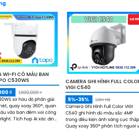
ãng
 WI-FI CÓ MÀU BAN
PO C530WS
CAMERA GHI HÌNH FULL COLO
VIGI C540
000 ₫
1,900,000 ₫
5%-35%
0WS sở hữu độ phân giải
Liên Hệ
nét, quay xoay 360°, quan
Camera Ghi Hình Full Color VIGI
màu vào ban đêm với công
C540 ghi hình đủ màu sắc 4MP
hợp AI xác định
trong điều kiện ánh sáng cực thấp
c người, phương tiện, vật
Quay xoay 360° phân tích người 
phương tiện nhanh chóng. Phát
hiện thông minh xâm nhập khu v