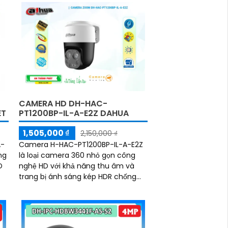
trữ trên microSD 256GB hoặc đầu
ghi hình giám sát qua ứng dụng VIGI
tiện lợi
CAMERA HD DH-HAC-
ÉT
PT1200BP-IL-A-E2Z DAHUA
1,505,000 ₫
2,150,000 ₫
A-
Camera H-HAC-PT1200BP-IL-A-E2Z
ng
là loại camera 360 nhỏ gọn công
D
nghệ HD với khả năng thu âm và
trang bị ánh sáng kép HDR chống
ngược sáng. Camera có khả năng
xử lý hình ảnh thiếu sáng với màu
ho
ban đêm hình ảnh ban đêm rõ nét
sáng hơn