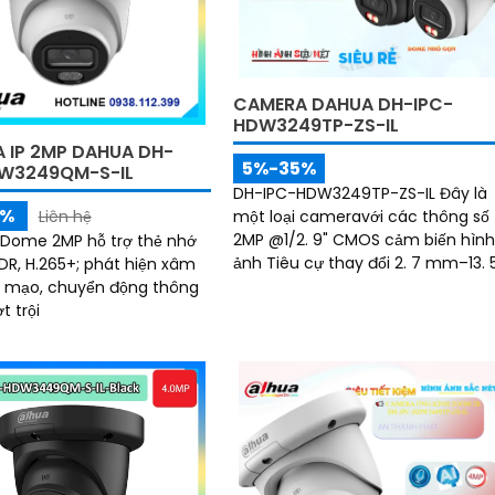
CAMERA DAHUA DH-IPC-
HDW3249TP-ZS-IL
 IP 2MP DAHUA DH-
5%-35%
W3249QM-S-IL
DH-IPC-HDW3249TP-ZS-IL Đây là
5%
Liên hệ
một loại cameravới các thông số
2MP @1/2. 9" CMOS cảm biến hìn
Dome 2MP hỗ trợ thẻ nhớ
ảnh Tiêu cự thay đổi 2. 7 mm–13. 
DR, H.265+; phát hiện xâm
mm trang bị nhận dạng người
ả mạo, chuyển động thông
chống ngược sáng DWDR...
t trội