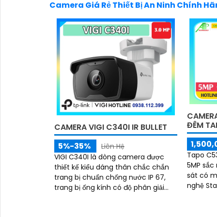
Camera Giá Rẻ Thiết Bị An Ninh Chính H
CAMERA
ĐÊM TA
CAMERA VIGI C340I IR BULLET
1,500,
5%-35%
Liên Hệ
Tapo C53
VIGI C340I là dòng camera được
5MP sắc 
thiết kế kiểu dáng thân chắc chắn
sát có 
trang bị chuẩn chống nước IP 67,
nghệ Starlight. Tích 
trang bị ống kính có độ phân giải
chính xá
4.0MP cho ra hình ảnh sắc nét, hỗ
nuôi
trợ đèn hồng ngoại nhìn có màu