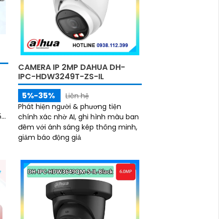
CAMERA IP 2MP DAHUA DH-
IPC-HDW3249T-ZS-IL
5%-35%
Liên hệ
h
Phát hiện người & phương tiện
5
chính xác nhờ AI, ghi hình màu ban
đêm với ánh sáng kép thông minh,
giảm báo động giả