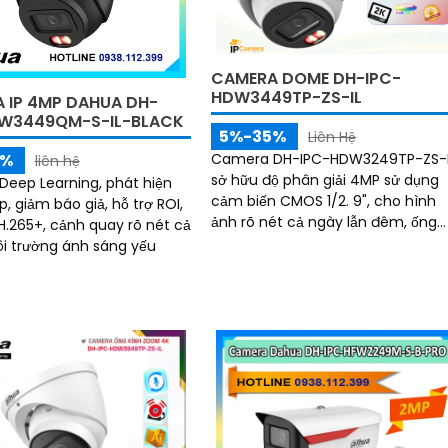
CAMERA DOME DH-IPC-
HDW3449TP-ZS-IL
 IP 4MP DAHUA DH-
W3449QM-S-IL-BLACK
5%-35%
Liên Hệ
5%
Camera DH-IPC-HDW3249TP-ZS-I
liên hệ
sở hữu độ phân giải 4MP sử dụng
 Deep Learning, phát hiện
cảm biến CMOS 1/2. 9", cho hình
, giảm báo giả, hỗ trợ ROI,
ảnh rõ nét cả ngày lẫn đêm, ống
.265+, cảnh quay rõ nét cả
kính thay đổi 2. 7–13. 5mm
i trường ánh sáng yếu