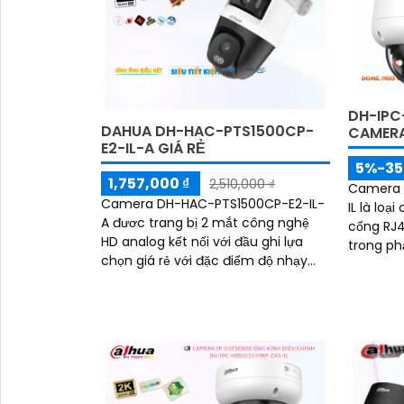
'
DH-IPC
DAHUA DH-HAC-PTS1500CP-
CAMER
E2-IL-A GIÁ RẺ
5%-3
1,757,000 ₫
2,510,000 ₫
Camera 
Camera DH-HAC-PTS1500CP-E2-IL-
IL là lo
A đươc trang bị 2 mắt công nghệ
cổng RJ4
HD analog kết nối với đầu ghi lựa
trong ph
chọn giá rẻ với đặc điểm độ nhạy
nghệ AI 
sáng cao trên chip camera có màu
ban đêm giúp giám sát hiệu quả
trong điều kiện thiếu ánh sáng.
2+2MP Smart Dual Light Outdoor
Khoảng cách chiếu sáng 50 m