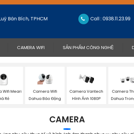
 Luỹ Bán Bích, TPHCM
Call : 0938.11.23.99
CAMERA WIFI
SẢN PHẨM CÔNG NGHỆ
 Wifi Meari
Camera Wifi
Camera Vantech
Camera T
iá Rẻ
Dahua Báo Động
Hình Ảnh 1080P
Dahua Tron
CAMERA