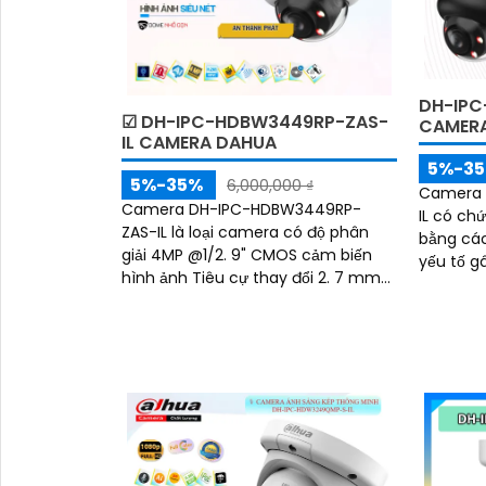
DH-IPC
☑ DH-IPC-HDBW3449RP-ZAS-
CAMERA
IL CAMERA DAHUA
5%-3
5%-35%
6,000,000 ₫
Camera 
Camera DH-IPC-HDBW3449RP-
IL có ch
ZAS-IL là loại camera có độ phân
bằng các
giải 4MP @1/2. 9" CMOS cảm biến
yếu tố gâ
hình ảnh Tiêu cự thay đổi 2. 7 mm–
công ngh
13. 5 mmánh sáng kép cho chất
hình ảnh
lượng hình ảnh tốt ban đêm