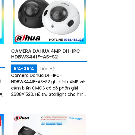
CAMERA DAHUA 4MP DH-IPC-
HDBW3441F-AS-S2
5%-35%
Liên Hệ
Camera Dahua DH-IPC-
I
HDBW3441F-AS-S2 ghi hình 4MP với
cảm biến CMOS có độ phân giải
ng
2688×1520. Hỗ trợ Starlight cho hình
ảnh sáng rõ khi ánh sáng yếu. Ống
kính cố định 3