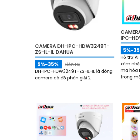
CAMERA
IPC-HD
CAMERA DH-IPC-HDW3249T-
5%-3
ZS-IL-IL DAHUA
Hỗ trợ AI
5%-35%
xâm nhập
Liên Hệ
mã hóa H
DH-IPC-HDW3249T-ZS-IL-IL là dòng
trong mô
camera có độ phân giải 2