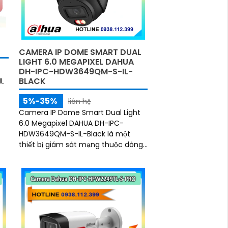
CAMERA IP DOME SMART DUAL
LIGHT 6.0 MEGAPIXEL DAHUA
DH-IPC-HDW3649QM-S-IL-
BLACK
L
5%-35%
liên hệ
Camera IP Dome Smart Dual Light
6.0 Megapixel DAHUA DH-IPC-
HDW3649QM-S-IL-Black là một
thiết bị giám sát mạng thuộc dòng
WizSense 3 Series của Dahua, tích
hợp công nghệ AI tiên...