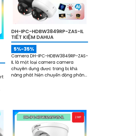
DH-IPC-HDBW3849RP-ZAS-IL
TIẾT KIỆM DAHUA
5%-35%
Camera DH-IPC-HDBW3849RP-ZAS-
IL là một loại camera camera
chuyên dụng được trang bị khả
năng phát hiện chuyển động phân
rt
biệt người và chuyển động khác.
Đây là camera Internet (IP) siêu
n
sáng và đẹp có độ phân giải siêu
nét lên đến 8