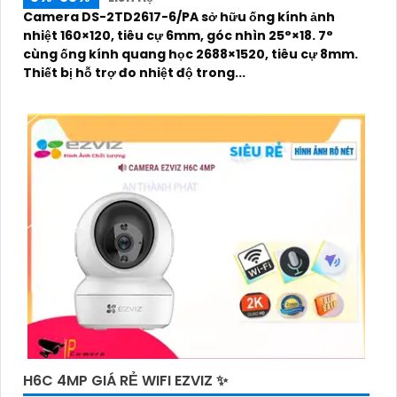
Camera DS-2TD2617-6/PA sở hữu ống kính ảnh
nhiệt 160×120, tiêu cự 6mm, góc nhìn 25°×18. 7°
cùng ống kính quang học 2688×1520, tiêu cự 8mm.
Thiết bị hỗ trợ đo nhiệt độ trong...
H6C 4MP GIÁ RẺ WIFI EZVIZ ✨