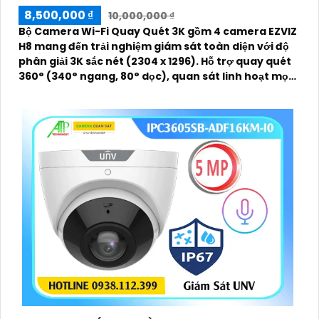
8,500,000 ₫
10,000,000 ₫
Bộ Camera Wi-Fi Quay Quét 3K gồm 4 camera EZVIZ
H8 mang đến trải nghiệm giám sát toàn diện với độ
phân giải 3K sắc nét (2304 x 1296). Hỗ trợ quay quét
360° (340° ngang, 80° dọc), quan sát linh hoạt mọi
góc