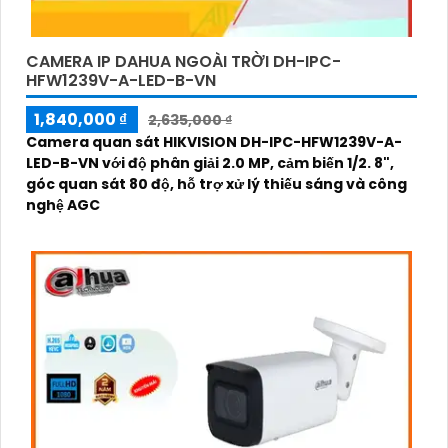
CAMERA IP DAHUA NGOÀI TRỜI DH-IPC-
HFW1239V-A-LED-B-VN
1,840,000 ₫
2,635,000 ₫
Camera quan sát HIKVISION DH-IPC-HFW1239V-A-
LED-B-VN với độ phân giải 2.0 MP, cảm biến 1/2. 8",
góc quan sát 80 độ, hỗ trợ xử lý thiếu sáng và công
nghệ AGC