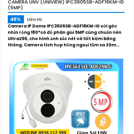
CAMERA UNV (UNIVIEW) IPC3605SB-ADF16KM-I0
(5MP)
45%
Liên Hệ
Camera IP Dome IPC3605SB-ADF16KM-I0 với góc
nhìn rộng 180°có độ phân giải 5MP cùng chuẩn nén
Ultra265, cho hình ảnh sắc nét và tiết kiệm băng
thông. Camera tích hợp hồng ngoại tầm xa 20m
khe cắm thẻ nhớ tối đa 256GB, micro ghi âm và đạt
chuẩn chống nước, bụi IP67, phù hợp sử dụng trong
nhà và những nơi ẩm ướt