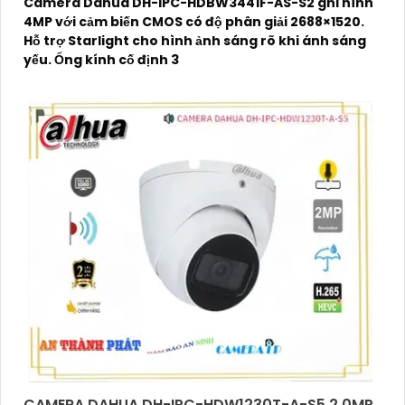
Camera Dahua DH-IPC-HDBW3441F-AS-S2 ghi hình
4MP với cảm biến CMOS có độ phân giải 2688×1520.
Hỗ trợ Starlight cho hình ảnh sáng rõ khi ánh sáng
yếu. Ống kính cố định 3
CAMERA DAHUA DH-IPC-HDW1230T-A-S5 2.0MP