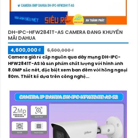
DH-IPC-HFW2841T-AS CAMERA ĐANG KHUYẾN
MÃI DAHUA
4,600,000 ₫
6,600,000 ₫
Camera giá rẻ cấp nguồn qua dây mạng DH-IPC-
HFW2841T-AS là sản phẩm chất lượng với hình ảnh
8.0MP sắc nét, đặc biệt xem ban đêm với hồng ngoại
80m. Thiết kế dựa trên công nghệ...