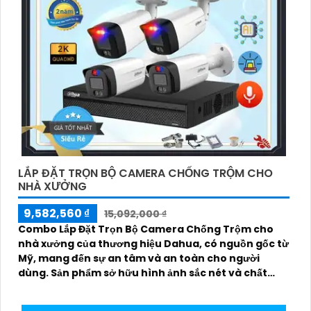
LẮP ĐẶT TRỌN BỘ CAMERA CHỐNG TRỘM CHO
NHÀ XƯỞNG
9,582,560 ₫
15,092,000 ₫
Combo Lắp Đặt Trọn Bộ Camera Chống Trộm cho
nhà xưởng của thương hiệu Dahua, có nguồn gốc từ
Mỹ, mang đến sự an tâm và an toàn cho người
dùng. Sản phẩm sở hữu hình ảnh sắc nét và chất
lượng cao, giúp quản lý an ninh một cách hiệu quả