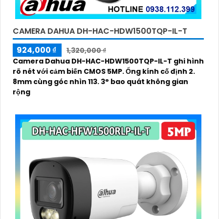
CAMERA DAHUA DH-HAC-HDW1500TQP-IL-T
924,000 ₫
1,320,000 ₫
Camera Dahua DH-HAC-HDW1500TQP-IL-T ghi hình
rõ nét với cảm biến CMOS 5MP. Ống kính cố định 2.
8mm cùng góc nhìn 113. 3° bao quát không gian
rộng