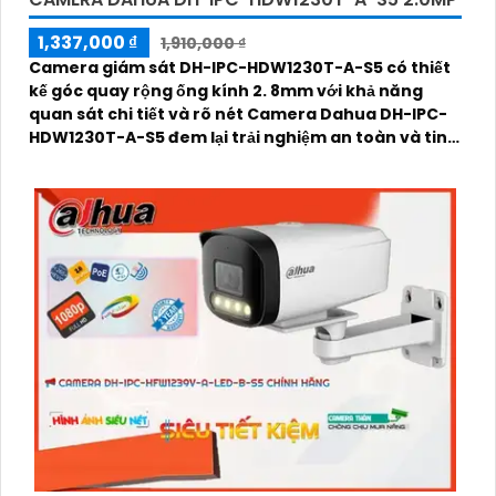
1,337,000 ₫
1,910,000 ₫
Camera giám sát DH-IPC-HDW1230T-A-S5 có thiết
kế góc quay rộng ống kính 2. 8mm với khả năng
quan sát chi tiết và rõ nét Camera Dahua DH-IPC-
HDW1230T-A-S5 đem lại trải nghiệm an toàn và tin
cậy cho người dùng camera có khả năng theo dõi
diện rộng phù hợp cho việc giám sát các khu vực
lớn để bảo vệ tài sản và an ninh cho gia đình, cửa
hàng hoặc doanh nghiệpThiết bị Camera giá rẻ DH-
IPC-HDW1230T-A-S5 là lựa chọn tốt cho việc lắp đặt
tại văn phòng, cửa hàng, hoặc công sở