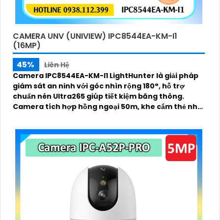
CAMERA UNV (UNIVIEW) IPC8544EA-KM-I1
(16MP)
45%
Liên Hệ
Camera IPC8544EA-KM-I1 LightHunter là giải pháp
giám sát an ninh với góc nhìn rộng 180°, hỗ trợ
chuẩn nén Ultra265 giúp tiết kiệm băng thông.
Camera tích hợp hồng ngoại 50m, khe cắm thẻ nhớ
lên tới 256GB, đạt chuẩn chống nước và bụi IP67,
cùng tính năng đàm thoại 2 chiều tiện lợi hỗ trợ
công nghệ PoE camera dễ dàng lắp đặt và sử dụng
hiệu quả