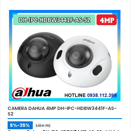
CAMERA DAHUA 4MP DH-IPC-HDBW3441F-AS-
S2
5%-35%
Liên Hệ