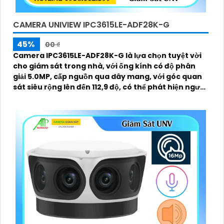
CAMERA UNIVIEW IPC3615LE-ADF28K-G
45%
00 ₫
Camera IPC3615LE-ADF28K-G là lựa chọn tuyệt vời
cho giám sát trong nhà, với ống kính có độ phân
giải 5.0MP, cấp nguồn qua dây mang, với góc quan
sát siêu rộng lên đến 112,9 độ, có thể phát hiện người
và phát hiện xâm nhập qua vạch kẻ, tích hợp micro