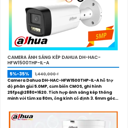
CAMERA ÁNH SÁNG KÉP DAHUA DH-HAC-
HFW1500THP-IL-A
5%-35%
1,440,000 ₫
Camera Dahua DH-HAC-HFW1500THP-IL-A hỗ trợ
độ phân giải 5.0MP, cảm biến CMOS, ghi hình
25fps@2880×1620. Tích hợp ánh sáng kép thông
minh với tầm xa 80m, ống kính cố định 3. 6mm góc
nhìn 90