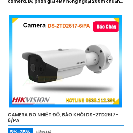
camera. Độ phân giải 4MP hồng ngoại 200m chuẩn
nén H
CAMERA ĐO NHIỆT ĐỘ, BÁO KHÓI DS-2TD2617-
6/PA
5%-35%
Liên Hệ