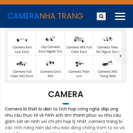
CAMERA
NHA TRANG
Lắp Camera
Camera Kim
Camera Wifi Full
Camera Theo
Ezviz Ngoài Trời
Loại Ezviz
Color Ezviz
Dỏi Người Ezviz
Camera Ezviz
Camera Full
Camera Thân
Camera 360
360
Color 360 Ezviz
Lớn
Trong Nhà
CAMERA
Camera là thiết bị điện tử tích hợp công nghệ đáp ứng
nhu cầu thực tế về hình ảnh âm thanh phục vụ nhu cầu
giám sát an ninh với chi phí hợp lý nhất. camera trang bị
các tính năng hiện đại như báo động chống trộm từ xa và