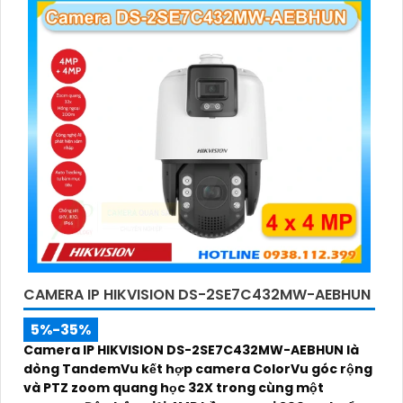
CAMERA IP HIKVISION DS-2SE7C432MW-AEBHUN
5%-35%
Camera IP HIKVISION DS-2SE7C432MW-AEBHUN là
dòng TandemVu kết hợp camera ColorVu góc rộng
và PTZ zoom quang học 32X trong cùng một