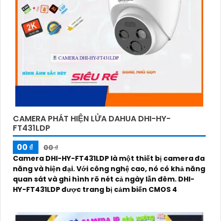
CAMERA PHÁT HIỆN LỬA DAHUA DHI-HY-
FT431LDP
00 ₫
00 ₫
Camera DHI-HY-FT431LDP là một thiết bị camera đa
năng và hiện đại. Với công nghệ cao, nó có khả năng
quan sát và ghi hình rõ nét cả ngày lẫn đêm. DHI-
HY-FT431LDP được trang bị cảm biến CMOS 4