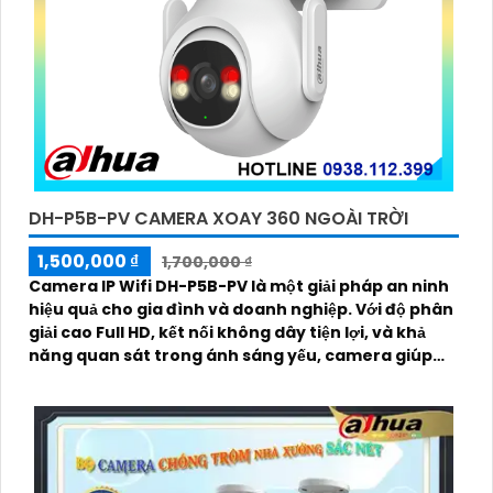
DH-P5B-PV CAMERA XOAY 360 NGOÀI TRỜI
1,500,000 ₫
1,700,000 ₫
Camera IP Wifi DH-P5B-PV là một giải pháp an ninh
hiệu quả cho gia đình và doanh nghiệp. Với độ phân
giải cao Full HD, kết nối không dây tiện lợi, và khả
năng quan sát trong ánh sáng yếu, camera giúp
bạn theo dõi mọi góc cạnh một cách rõ ràng