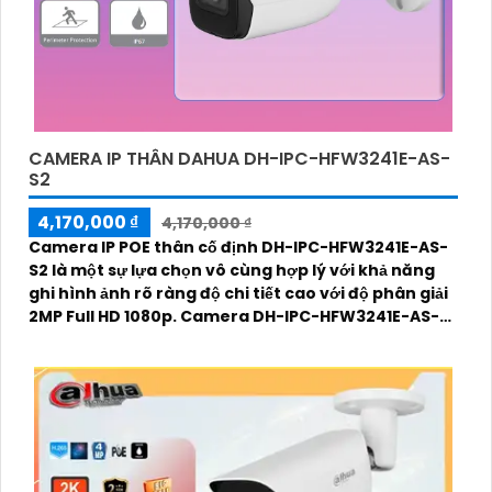
CAMERA IP THÂN DAHUA DH-IPC-HFW3241E-AS-
S2
4,170,000 ₫
4,170,000 ₫
Camera IP POE thân cố định DH-IPC-HFW3241E-AS-
S2 là một sự lựa chọn vô cùng hợp lý với khả năng
ghi hình ảnh rõ ràng độ chi tiết cao với độ phân giải
2MP Full HD 1080p. Camera DH-IPC-HFW3241E-AS-
S2 mang đến những tính năng bảo vệ an ninh cực kỳ
hiệu quả đó là SMD 4