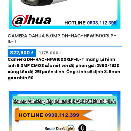
CAMERA DAHUA 5.0MP DH-HAC-HFW1500RLP-
IL-T
822,500 ₫
1,175,000 ₫
Camera DH-HAC-HFW1500RLP-IL-T mang lại hình
ảnh 5.0MP CMOS sắc nét với độ phân giải 2880×1620
cùng tốc độ 25fps ổn định. Ống kính cố định 3. 6mm
góc nhìn 90