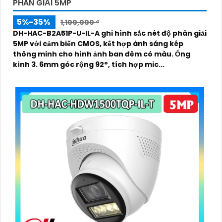
PHÂN GIẢI 5MP
5%-35%
1,100,000 ₫
DH-HAC-B2A51P-U-IL-A ghi hình sắc nét độ phân giải
5MP với cảm biến CMOS, kết hợp ánh sáng kép
thông minh cho hình ảnh ban đêm có màu. Ống
kính 3. 6mm góc rộng 92°, tích hợp mic...