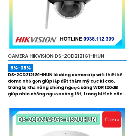
CAMERA HIKVISION DS-2CD2121G1-IHUN
5%-35%
DS-2CD2121G1-IHUN là dòng camera ip wifi thiết kế
dome nhỏ gọn giúp lắp đặt thẫm mỹ cực kì cao,
trang bị khả năng chống ngược sáng WDR 120dB
giúp nhìn chống ngược sáng tốt, trang bị tính năng
thông minh hàng rào ảo, xâm nhập vùng cấm, nhìn
ban đêm bằng hồng ngoại 30m