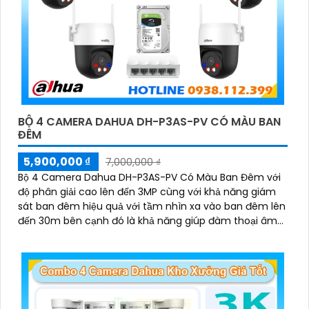
BỘ 4 CAMERA DAHUA DH-P3AS-PV CÓ MÀU BAN
ĐÊM
5,900,000 ₫
7,000,000 ₫
Bộ 4 Camera Dahua DH-P3AS-PV Có Màu Ban Đêm với
độ phân giải cao lên đến 3MP cùng với khả năng giám
sát ban đêm hiệu quả với tầm nhìn xa vào ban đêm lên
đến 30m bên cạnh đó là khả năng giúp đàm thoại âm
thanh 2 chiều và báo động răng de chủ động khi phát
hiện xâm nhập