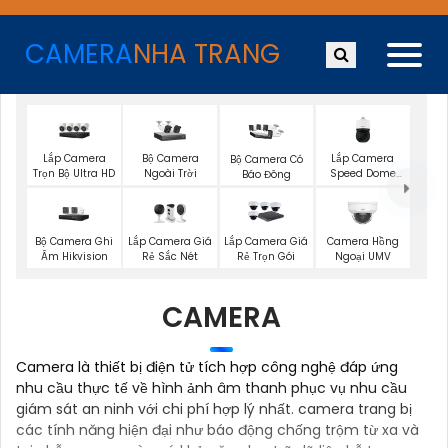
CAMERA
NHA TRANG
Lắp Camera
Bộ Camera
Lắp Camera
Bộ Camera Có
Trọn Bộ Ultra HD
Ngoài Trời
Speed Dome
Báo Đông
Wisenet
Bộ Camera Ghi
Lắp Camera Giá
Lắp Camera Giá
Camera Hồng
Âm Hikvision
Rẻ Sắc Nét
Rẻ Trọn Gói
Ngoại UMV
CAMERA
Camera là thiết bị điện tử tích hợp công nghệ đáp ứng
nhu cầu thực tế về hình ảnh âm thanh phục vụ nhu cầu
giám sát an ninh với chi phí hợp lý nhất. camera trang bị
các tính năng hiện đại như báo động chống trộm từ xa và