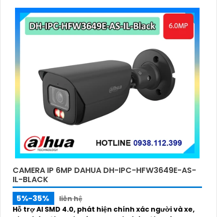
CAMERA IP 6MP DAHUA DH-IPC-HFW3649E-AS-
IL-BLACK
5%-35%
liên hệ
Hỗ trợ AI SMD 4.0, phát hiện chính xác người và xe,