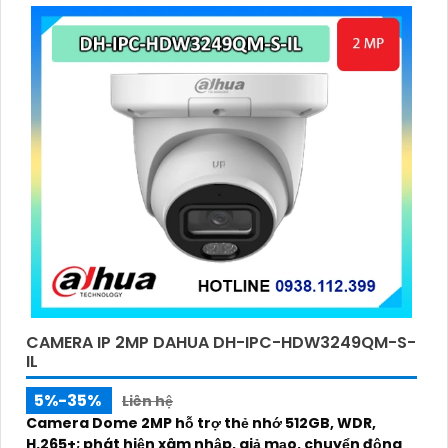
CAMERA IP 2MP DAHUA DH-IPC-HDW3249QM-S-
IL
5%-35%
Liên hệ
Camera Dome 2MP hỗ trợ thẻ nhớ 512GB, WDR,
H.265+; phát hiện xâm nhập, giả mạo, chuyển động