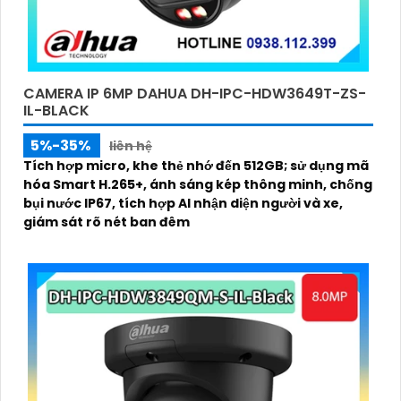
CAMERA IP 6MP DAHUA DH-IPC-HDW3649T-ZS-
IL-BLACK
5%-35%
liên hệ
Tích hợp micro, khe thẻ nhớ đến 512GB; sử dụng mã
hóa Smart H.265+, ánh sáng kép thông minh, chống
bụi nước IP67, tích hợp AI nhận diện người và xe,
giám sát rõ nét ban đêm