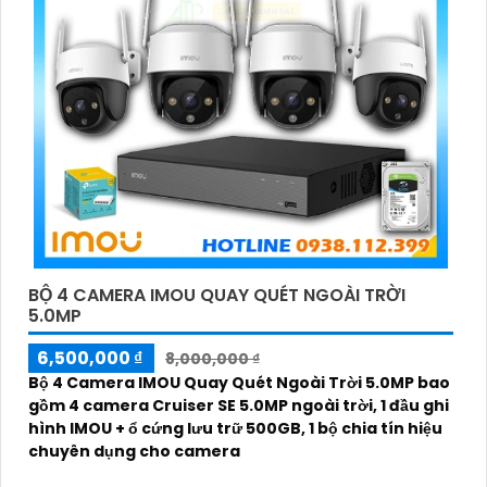
BỘ 4 CAMERA IMOU QUAY QUÉT NGOÀI TRỜI
5.0MP
6,500,000 ₫
8,000,000 ₫
Bộ 4 Camera IMOU Quay Quét Ngoài Trời 5.0MP bao
gồm 4 camera Cruiser SE 5.0MP ngoài trời, 1 đầu ghi
hình IMOU + ổ cứng lưu trữ 500GB, 1 bộ chia tín hiệu
chuyên dụng cho camera