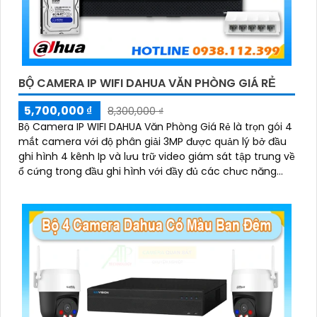
BỘ CAMERA IP WIFI DAHUA VĂN PHÒNG GIÁ RẺ
5,700,000 ₫
8,300,000 ₫
Bộ Camera IP WIFI DAHUA Văn Phòng Giá Rẻ là trọn gói 4
mắt camera với độ phân giải 3MP được quản lý bở đầu
ghi hình 4 kênh Ip và lưu trữ video giám sát tập trung về
ổ cứng trong đầu ghi hình với đầy đủ các chưc năng
như AI Phát hiện chuyển động, đàm thoại âm thanh 2
'
chiều và giám sát có màu vào ban đêm