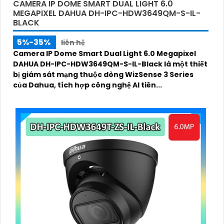
CAMERA IP DOME SMART DUAL LIGHT 6.0
MEGAPIXEL DAHUA DH-IPC-HDW3649QM-S-IL-
BLACK
5%-35%
liên hệ
Camera IP Dome Smart Dual Light 6.0 Megapixel
DAHUA DH-IPC-HDW3649QM-S-IL-Black là một thiết
bị giám sát mạng thuộc dòng WizSense 3 Series
của Dahua, tích hợp công nghệ AI tiên...