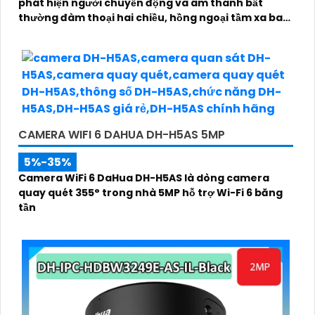
phát hiện người chuyển động và âm thanh bất
thường đàm thoại hai chiều, hồng ngoại tầm xa ban
đêm 10m hỗ trợ thẻ nhớ MicroSD 256GB ONVIF và
điều khiển từ xa qua ứng dụng DMSS
CAMERA WIFI 6 DAHUA DH-H5AS 5MP
5%-35%
Camera WiFi 6 DaHua DH-H5AS là dòng camera
quay quét 355° trong nhà 5MP hỗ trợ Wi-Fi 6 băng
tần