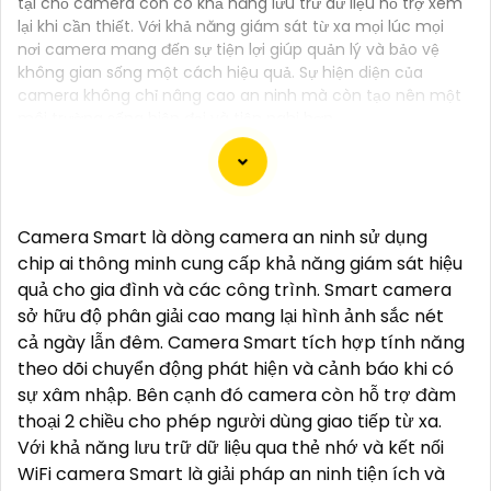
tại chỗ camera còn có khả năng lưu trữ dữ liệu hỗ trợ xem
lại khi cần thiết. Với khả năng giám sát từ xa mọi lúc mọi
nơi camera mang đến sự tiện lợi giúp quản lý và bảo vệ
không gian sống một cách hiệu quả. Sự hiện diện của
camera không chỉ nâng cao an ninh mà còn tạo nên một
môi trường sống hiện đại và tiện nghi hơn.
Chắc chắn! Dưới đây là một số tư vấn và giới thiệu về
Camera Smart là dòng camera an ninh sử dụng
Camera Giá Rẻ Thiết Bị An Ninh Chính Hãng mà bạn
chip ai thông minh cung cấp khả năng giám sát hiệu
có thể xem xét:
quả cho gia đình và các công trình. Smart camera
1:
**Camera IP Wifi Ezviz C6CN**: - Camera IP PTZ
sở hữu độ phân giải cao mang lại hình ảnh sắc nét
xoay 360 độ, góc quay rộng. - Độ phân giải Full HD
cả ngày lẫn đêm. Camera Smart tích hợp tính năng
1080p. - Hỗ trợ kết nối không dây WiFi. - Tích hợp
theo dõi chuyển động phát hiện và cảnh báo khi có
công nghệ hồng ngoại thông minh. - Phù hợp để
sự xâm nhập. Bên cạnh đó camera còn hỗ trợ đàm
theo dõi khoảng cách xa.
thoại 2 chiều cho phép người dùng giao tiếp từ xa.
📽
2:
**Camera Hikvision DS-2CD1021-I**: - Camera
Với khả năng lưu trữ dữ liệu qua thẻ nhớ và kết nối
IP công nghệ H.265+ tiết kiệm băng thông. - Độ
WiFi camera Smart là giải pháp an ninh tiện ích và