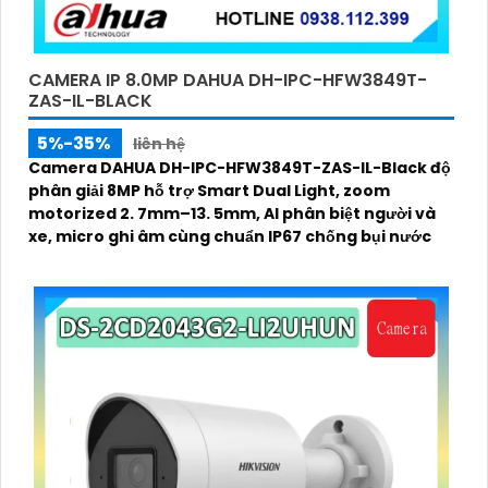
CAMERA IP 8.0MP DAHUA DH-IPC-HFW3849T-
ZAS-IL-BLACK
5%-35%
liên hệ
Camera DAHUA DH-IPC-HFW3849T-ZAS-IL-Black độ
phân giải 8MP hỗ trợ Smart Dual Light, zoom
motorized 2. 7mm–13. 5mm, AI phân biệt người và
xe, micro ghi âm cùng chuẩn IP67 chống bụi nước