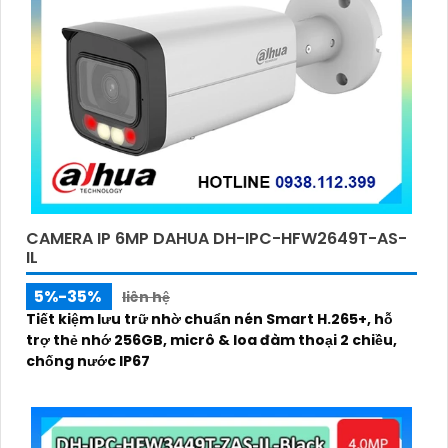
CAMERA IP 6MP DAHUA DH-IPC-HFW2649T-AS-
IL
5%-35%
liên hệ
Tiết kiệm lưu trữ nhờ chuẩn nén Smart H.265+, hỗ
trợ thẻ nhớ 256GB, micrô & loa đàm thoại 2 chiều,
chống nước IP67